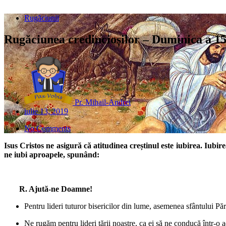
Rugăciunii
Rugăciunea credincioșilor – Duminica a 15
Pr. Mihail-Andrei
iulie 13, 2019
No Comments
Isus Cristos ne asigură că atitudinea creștinul este iubirea. Iub
ne iubi aproapele, spunând:
R. Ajută-ne Doamne!
Pentru lideri tuturor bisericilor din lume, asemenea sfântului Pări
Ne rugăm pentru lideri țării noastre, ca ei să ne conducă într-o ad