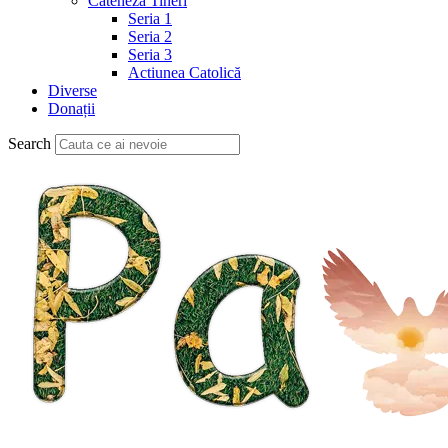
Cateheză Tineri
Seria 1
Seria 2
Seria 3
Actiunea Catolică
Diverse
Donații
Search