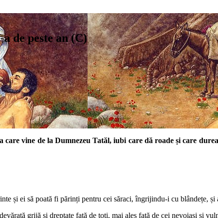
-a de peste an (C)
irea care vine de la Dumnezeu Tatăl, iubi care dă roade și care du
nte și ei să poată fi părinți pentru cei săraci, îngrijindu-i cu blândețe, și
evărată grijă și dreptate față de toți, mai ales față de cei nevoiași și vul