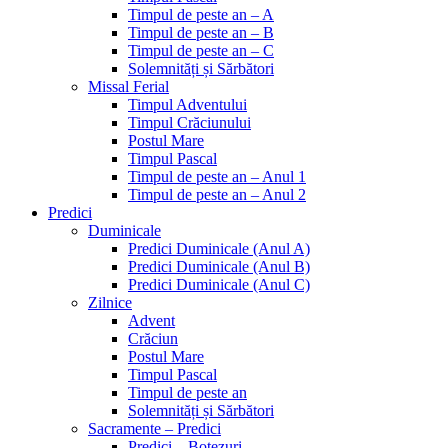
Timpul de peste an – A
Timpul de peste an – B
Timpul de peste an – C
Solemnități și Sărbători
Missal Ferial
Timpul Adventului
Timpul Crăciunului
Postul Mare
Timpul Pascal
Timpul de peste an – Anul 1
Timpul de peste an – Anul 2
Predici
Duminicale
Predici Duminicale (Anul A)
Predici Duminicale (Anul B)
Predici Duminicale (Anul C)
Zilnice
Advent
Crăciun
Postul Mare
Timpul Pascal
Timpul de peste an
Solemnități și Sărbători
Sacramente – Predici
Predici – Botezuri