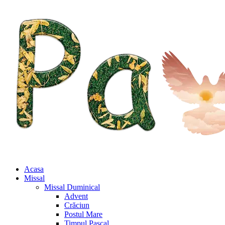
Acasa
Missal
Missal Duminical
Advent
Crăciun
Postul Mare
Timpul Pascal