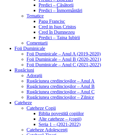
Predici – Căsătorii
Predici – Înmormântări
Tematice
Papa Francisc
Cred in Isus Cristos
Cred în Dumnezeu
Predici – Taina Iubirii
Comentarii
Foii Duminicale
Foii Duminicale – Anul A (2019-2020)
Foii Duminicale – Anul B (2020-2021)
Foii Duminicale – Anul C (2021-2022)
Rugăciuni
Adorații
Rugăciunea credincioșilor – Anul A
Rugăciunea credincioșilor – Anul B
Rugăciunea credincioșilor – Anul C
Rugăciunea credincioșilor – Zilnice
Cateheze
Cateheze Copii
Biblia povestită copiilor
Alte cateheze – (copii)
Seria 1 – (2021-2022)
Cateheze Adolescenți