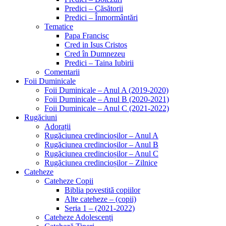
Predici – Căsătorii
Predici – Înmormântări
Tematice
Papa Francisc
Cred in Isus Cristos
Cred în Dumnezeu
Predici – Taina Iubirii
Comentarii
Foii Duminicale
Foii Duminicale – Anul A (2019-2020)
Foii Duminicale – Anul B (2020-2021)
Foii Duminicale – Anul C (2021-2022)
Rugăciuni
Adorații
Rugăciunea credincioșilor – Anul A
Rugăciunea credincioșilor – Anul B
Rugăciunea credincioșilor – Anul C
Rugăciunea credincioșilor – Zilnice
Cateheze
Cateheze Copii
Biblia povestită copiilor
Alte cateheze – (copii)
Seria 1 – (2021-2022)
Cateheze Adolescenți