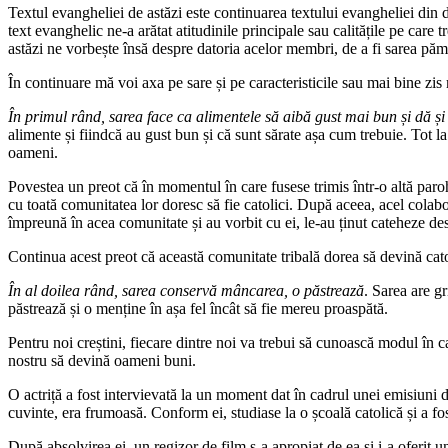
Textul evangheliei de astăzi este continuarea textului evangheliei din d
text evanghelic ne-a arătat atitudinile principale sau calitățile pe care
astăzi ne vorbește însă despre datoria acelor membri, de a fi sarea păm
În continuare mă voi axa pe sare și pe caracteristicile sau mai bine zi
În primul rând, sarea face ca alimentele să aibă gust mai bun și dă și 
alimente și fiindcă au gust bun și că sunt sărate așa cum trebuie. Tot la f
oameni.
Povestea un preot că în momentul în care fusese trimis într-o altă parohi
cu toată comunitatea lor doresc să fie catolici. După aceea, acel colabor
împreună în acea comunitate și au vorbit cu ei, le-au ținut cateheze desp
Continua acest preot că această comunitate tribală dorea să devină catoli
În al doilea rând, sarea conservă mâncarea, o păstrează
. Sarea are gr
păstrează și o menține în așa fel încât să fie mereu proaspătă.
Pentru noi creștini, fiecare dintre noi va trebui să cunoască modul în car
nostru să devină oameni buni.
O actriță a fost intervievată la un moment dat în cadrul unei emisiuni de
cuvinte, era frumoasă. Conform ei, studiase la o școală catolică și a fost 
După absolvirea ei, un regizor de film s-a apropiat de ea și i-a oferit 