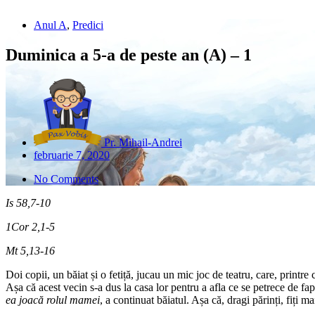
Anul A
,
Predici
Duminica a 5-a de peste an (A) – 1
Pr. Mihail-Andrei
februarie 7, 2020
No Comments
Is 58,7-10
1Cor 2,1-5
Mt 5,13-16
Doi copii, un băiat și o fetiță, jucau un mic joc de teatru, care, printre
Așa că acest vecin s-a dus la casa lor pentru a afla ce se petrece de fap
ea joacă rolul mamei
, a continuat băiatul. Așa că, dragi părinți, fiți ma