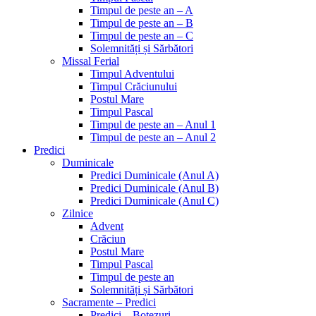
Timpul de peste an – A
Timpul de peste an – B
Timpul de peste an – C
Solemnități și Sărbători
Missal Ferial
Timpul Adventului
Timpul Crăciunului
Postul Mare
Timpul Pascal
Timpul de peste an – Anul 1
Timpul de peste an – Anul 2
Predici
Duminicale
Predici Duminicale (Anul A)
Predici Duminicale (Anul B)
Predici Duminicale (Anul C)
Zilnice
Advent
Crăciun
Postul Mare
Timpul Pascal
Timpul de peste an
Solemnități și Sărbători
Sacramente – Predici
Predici – Botezuri