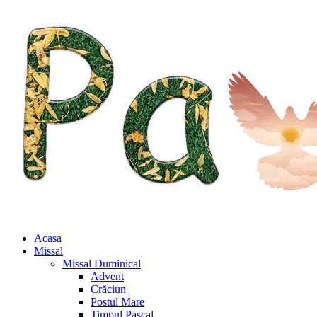
Acasa
Missal
Missal Duminical
Advent
Crăciun
Postul Mare
Timpul Pascal