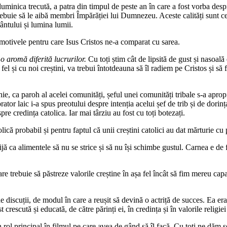
uminica trecută, a patra din timpul de peste an în care a fost vorba desp
 trebuie să le aibă membri Împărăției lui Dumnezeu. Aceste calități sunt c
ântului și lumina lumii.
s motivele pentru care Isus Cristos ne-a comparat cu sarea.
o aromă diferită lucrurilor.
Cu toți știm cât de lipsită de gust și nasoa
el și cu noi creștini, va trebui întotdeauna să îl radiem pe Cristos și să f
e, ca paroh al acelei comunități, șeful unei comunități tribale s-a apropiat
ator laic i-a spus preotului despre intenția acelui șef de trib și de dorin
re credința catolica. Iar mai târziu au fost cu toți botezați.
că probabil și pentru faptul că unii creștini catolici au dat mărturie cu 
ijă ca alimentele să nu se strice și să nu își schimbe gustul. Carnea e de f
e trebuie să păstreze valorile creștine în așa fel încât să fim mereu capab
 discuții, de modul în care a reușit să devină o actriță de succes. Ea era 
crescută și educată, de către părinți ei, în credința și în valorile religiei 
un rol principal în filmul pe care avea de gând să îl facă. Cu toți ne dă