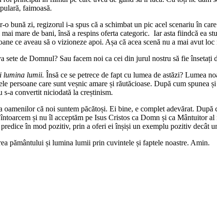
opulară, faimoasă.
într-o bună zi, regizorul i-a spus că a schimbat un pic acel scenariu în ca
 mai mare de bani, însă a respins oferta categoric. Iar asta fiindcă ea stu
oane ce aveau să o vizioneze apoi. Așa că acea scenă nu a mai avut loc 
iva sete de Domnul? Sau facem noi ca cei din jurul nostru să fie însetaț
i lumina lumii.
Însă ce se petrece de fapt cu lumea de astăzi? Lumea noa
ele persoane care sunt veșnic amare și răutăcioase. După cum spunea ș
 s-a convertit niciodată la creștinism.
na oamenilor că noi suntem păcătoși. Ei bine, e complet adevărat. După c
 întoarcem și nu îl acceptăm pe Isus Cristos ca Domn și ca Mântuitor al n
predice în mod pozitiv, prin a oferi ei înșiși un exemplu pozitiv decât u
area pământului și lumina lumii prin cuvintele și faptele noastre. Amin.