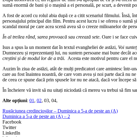
sumă enormă de bani și o mașină a ei personală, pe scurt, a devenit p
A fost de acord cu rolul abia după ce a citit scenariul filmului. Însă, 
personajului principal din film. Pentru acest lucru i se oferea o sumă și
scandal moral pe care acea scenă avea să o creeze milioanelor de pers
În al treilea rând, sarea provoacă sau creează sete
. Oare i se face cu
Isus a spus la un moment dat în textul evangheliei de astăzi,
Voi sunteț
Dumnezeu și reprezentanți lui, nu suntem persoane mai bune decât ac
creștini și de modul lor de a trăi.
Acesta este motivul pentru care el nu
Auzim în ziua de astăzi, atât de mulți predicatori care amintesc într-u
care au fost înaintea noastră, de care vom avea și noi parte dacă nu ne
de ceea ce spune dacă prin spusele lor nu ne atacă, dacă vor începe să 
În încheiere vă invit să nu uitați niciodată că mereu va trebui să fim s
Alte opțiuni
:
01
,
02
, 03, 04,
Rugăciunea credincioșilor – Duminica a 5-a de peste an (A)
Duminica a 5-a de peste an (A) – 2
Facebook
Twitter
LinkedIn