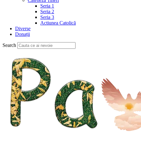
Cateheză Tineri
Seria 1
Seria 2
Seria 3
Actiunea Catolică
Diverse
Donații
Search