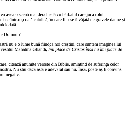
re ea avea o scenă mai deocheată cu bărbatul care juca rolul
diase într-o școală catolică, în care fusese învățată de gravele daune și
niciodată.
i de Domnul?
stră nu e o lume bună fiindcă noi creștini, care suntem imaginea lui
i vestitul Mahatma Ghandi,
Îmi place de Cristos însă nu îmi place de
are, citează anumite versete din Biblie, amintind de suferința celor
ostru. Nu știu dacă asta e adevărat sau nu. Însă, poate aș fi convins
nul negativ.