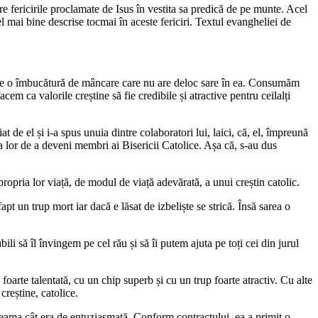
re fericirile proclamate de Isus în vestita sa predică de pe munte. Acel
el mai bine descrise tocmai în aceste fericiri. Textul evangheliei de
lă e o îmbucătură de mâncare care nu are deloc sare în ea. Consumăm
acem ca valorile creștine să fie credibile și atractive pentru ceilalți
 de el și i-a spus unuia dintre colaboratori lui, laici, că, el, împreună
ța lor de a deveni membri ai Bisericii Catolice. Așa că, s-au dus
propria lor viață, de modul de viață adevărată, a unui creștin catolic.
apt un trup mort iar dacă e lăsat de izbeliște se strică. Însă sarea o
ili să îl învingem pe cel rău și să îi putem ajuta pe toți cei din jurul
foarte talentată, cu un chip superb și cu un trup foarte atractiv. Cu alte
creștine, catolice.
m seama cât era de entuziasmată. Conform contractului, ea a primit o