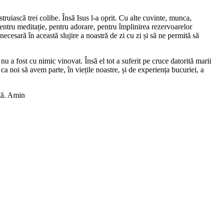
ruiască trei colibe. Însă Isus l-a oprit. Cu alte cuvinte, munca,
pentru meditație, pentru adorare, pentru împlinirea rezervoarelor
necesară în această slujire a noastră de zi cu zi și să ne permită să
 nu a fost cu nimic vinovat. Însă el tot a suferit pe cruce datorită marii
a noi să avem parte, în viețile noastre, și de experiența bucuriei, a
ată. Amin