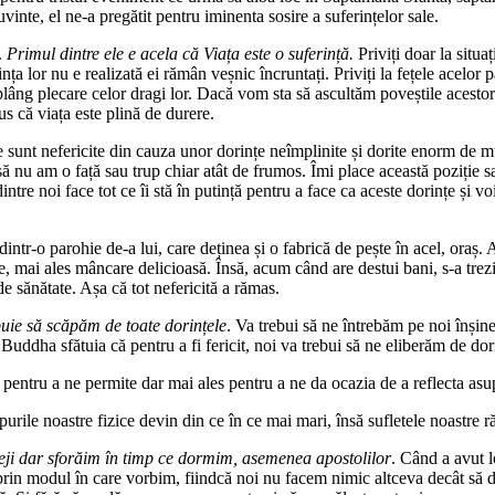
cuvinte, el ne-a pregătit pentru iminenta sosire a suferințelor sale.
ă.
Primul dintre ele e acela că Viața este o suferință.
Priviți doar la situaț
nța lor nu e realizată ei rămân veșnic încruntați. Priviți la fețele acelor p
eplâng plecare celor dragi lor. Dacă vom sta să ascultăm poveștile acest
us că viața este plină de durere.
 sunt nefericite din cauza unor dorințe neîmplinite și dorite enorm de 
 nu am o față sau trup chiar atât de frumos. Îmi place această poziție sau
dintre noi face tot ce îi stă în putință pentru a face ca aceste dorințe și 
r-o parohie de-a lui, care deținea și o fabrică de pește în acel, oraș. A
e, mai ales mâncare delicioasă. Însă, acum când are destui bani, s-a tr
e sănătate. Așa că tot nefericită a rămas.
ebuie să scăpăm de toate dorințele
. Va trebui să ne întrebăm pe noi înșin
 Buddha sfătuia că pentru a fi fericit, noi va trebui să ne eliberăm de dor
 pentru a ne permite dar mai ales pentru a ne da ocazia de a reflecta asup
purile noastre fizice devin din ce în ce mai mari, însă sufletele noastre
reji dar sforăim în timp ce dormim, asemenea apostolilor
. Când a avut l
rin modul în care vorbim, fiindcă noi nu facem nimic altceva decât să d