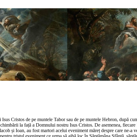
lui Isus Cristos de pe muntele Tabor sau de pe muntele Hebron, după cum 
 Schimbării la față a Domnului nostru Isus Cristos. De asemenea, fiecar
 Iacob și Ioan, au fost martori acelui eveniment măreț despre care ne-a v
i pentru tristul eveniment ce urma să aibă loc în Săptămâna Sfântă, săptămâ