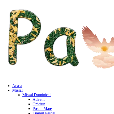
Acasa
Missal
Missal Duminical
Advent
Crăciun
Postul Mare
Timpul Pascal