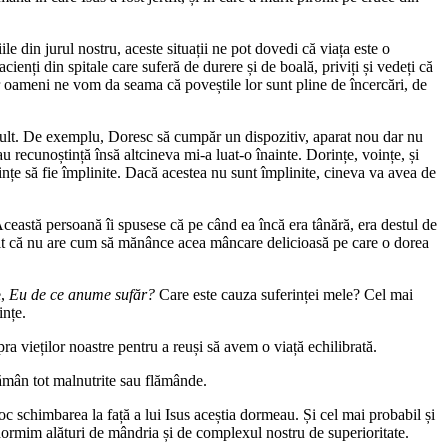
iile din jurul nostru, aceste situații ne pot dovedi că viața este o
acienți din spitale care suferă de durere și de boală, priviți și vedeți că
or oameni ne vom da seama că poveștile lor sunt pline de încercări, de
mult. De exemplu, Doresc să cumpăr un dispozitiv, aparat nou dar nu
 recunoștință însă altcineva mi-a luat-o înainte. Dorințe, voințe, și
voințe să fie împlinite. Dacă acestea nu sunt împlinite, cineva va avea de
ceastă persoană îi spusese că pe când ea încă era tânără, era destul de
ezit că nu are cum să mănânce acea mâncare delicioasă pe care o dorea
e,
Eu de ce anume sufăr?
Care este cauza suferinței mele? Cel mai
ințe.
ra vieților noastre pentru a reuși să avem o viață echilibrată.
 rămân tot malnutrite sau flămânde.
oc schimbarea la față a lui Isus aceștia dormeau. Și cel mai probabil și
ormim alături de mândria și de complexul nostru de superioritate.