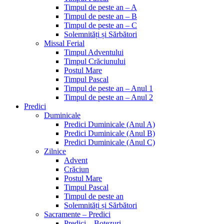
Timpul de peste an – A
Timpul de peste an – B
Timpul de peste an – C
Solemnități și Sărbători
Missal Ferial
Timpul Adventului
Timpul Crăciunului
Postul Mare
Timpul Pascal
Timpul de peste an – Anul 1
Timpul de peste an – Anul 2
Predici
Duminicale
Predici Duminicale (Anul A)
Predici Duminicale (Anul B)
Predici Duminicale (Anul C)
Zilnice
Advent
Crăciun
Postul Mare
Timpul Pascal
Timpul de peste an
Solemnități și Sărbători
Sacramente – Predici
Predici – Botezuri