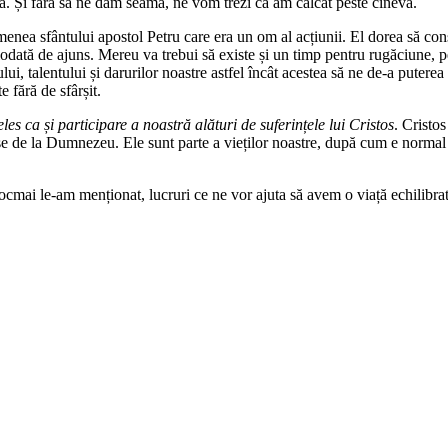
ă. Și fără să ne dăm seama, ne vom trezi că am călcat peste cineva.
enea sfântului apostol Petru care era un om al acțiunii. El dorea să const
ciodată de ajuns. Mereu va trebui să existe și un timp pentru rugăciune, 
i, talentului și darurilor noastre astfel încât acestea să ne de-a puterea 
 fără de sfârșit.
eles ca și participare a noastră alături de suferințele lui Cristos
. Cristos
se de la Dumnezeu. Ele sunt parte a vieților noastre, după cum e normal c
e tocmai le-am menționat, lucruri ce ne vor ajuta să avem o viață echilibr