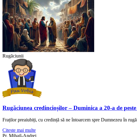
Rugăciunii
Rugăciunea credincioșilor – Duminica a 20-a de peste
Fraților preaiubiți, cu credință să ne întoarcem spre Dumnezeu în rugă
Citeste mai multe
Pr. Mihail-Andrei