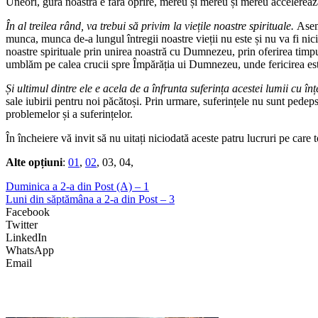
Uneori, gura noastră e fără oprire, mereu și mereu și mereu accelereaz
În al treilea rând, va trebui să privim la viețile noastre spirituale.
Asem
munca, munca de-a lungul întregii noastre vieții nu este și nu va fi ni
noastre spirituale prin unirea noastră cu Dumnezeu, prin oferirea timpulu
umblăm pe calea crucii spre Împărăția ui Dumnezeu, unde fericirea este
Și ultimul dintre ele e acela de a înfrunta suferința acestei lumii cu înț
sale iubirii pentru noi păcătoși. Prin urmare, suferințele nu sunt pedep
problemelor și a suferințelor.
În încheiere vă invit să nu uitați niciodată aceste patru lucruri pe car
Alte opțiuni
:
01
,
02
, 03, 04,
Duminica a 2-a din Post (A) – 1
Luni din săptămâna a 2-a din Post – 3
Facebook
Twitter
LinkedIn
WhatsApp
Email