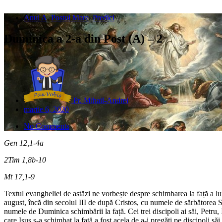
Anul A
,
Postul Mare
,
Predici
Duminica a 2-a din Post (A) – 2
Pr. Mihail-Andrei
martie 6, 2020
No Comments
Gen 12,1-4a
2Tim 1,8b-10
Mt 17,1-9
Textul evangheliei de astăzi ne vorbește despre schimbarea la față a 
august, încă din secolul III de după Cristos, cu numele de sărbătorea
numele de Duminica schimbării la față. Cei trei discipoli ai săi, Petru,
care Isus s-a schimbat la față a fost acela de a-i pregăti pe discipoli să