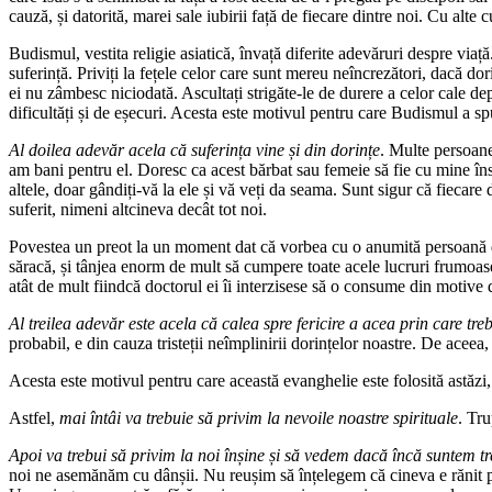
cauză, și datorită, marei sale iubirii față de fiecare dintre noi. Cu alte 
Budismul, vestita religie asiatică, învață diferite adevăruri despre viaț
suferință. Priviți la fețele celor care sunt mereu neîncrezători, dacă dori
ei nu zâmbesc niciodată. Ascultați strigăte-le de durere a celor cale d
dificultăți și de eșecuri. Acesta este motivul pentru care Budismul a sp
Al doilea adevăr acela că suferința vine și din dorințe
. Multe persoane
am bani pentru el. Doresc ca acest bărbat sau femeie să fie cu mine însă
altele, doar gândiți-vă la ele și vă veți da seama. Sunt sigur că fiecare 
suferit, nimeni altcineva decât tot noi.
Povestea un preot la un moment dat că vorbea cu o anumită persoană dint
săracă, și tânjea enorm de mult să cumpere toate acele lucruri frumoas
atât de mult fiindcă doctorul ei îi interzisese să o consume din motive d
Al treilea adevăr este acela că calea spre fericire a acea prin care tr
probabil, e din cauza tristeții neîmplinirii dorințelor noastre. De aceea,
Acesta este motivul pentru care această evanghelie este folosită astăzi,
Astfel,
mai întâi va trebuie să privim la nevoile noastre spirituale
. Tru
Apoi va trebui să privim la noi înșine și să vedem dacă încă suntem t
noi ne asemănăm cu dânșii. Nu reușim să înțelegem că cineva e rănit p