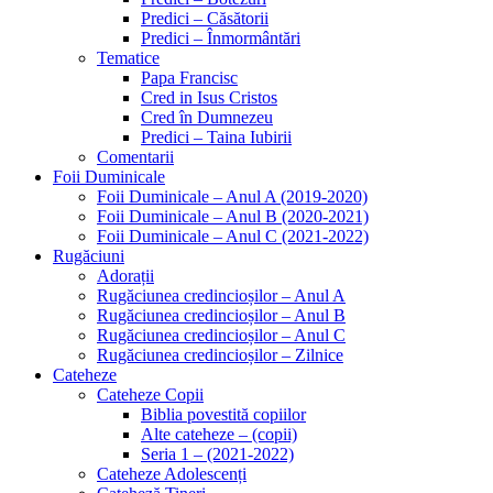
Predici – Căsătorii
Predici – Înmormântări
Tematice
Papa Francisc
Cred in Isus Cristos
Cred în Dumnezeu
Predici – Taina Iubirii
Comentarii
Foii Duminicale
Foii Duminicale – Anul A (2019-2020)
Foii Duminicale – Anul B (2020-2021)
Foii Duminicale – Anul C (2021-2022)
Rugăciuni
Adorații
Rugăciunea credincioșilor – Anul A
Rugăciunea credincioșilor – Anul B
Rugăciunea credincioșilor – Anul C
Rugăciunea credincioșilor – Zilnice
Cateheze
Cateheze Copii
Biblia povestită copiilor
Alte cateheze – (copii)
Seria 1 – (2021-2022)
Cateheze Adolescenți