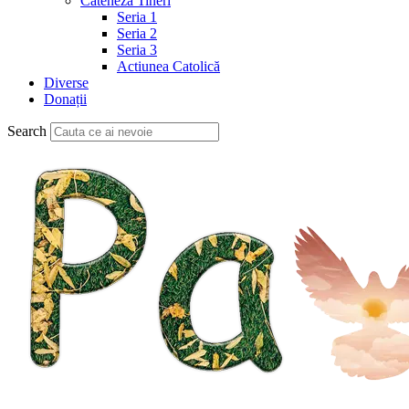
Cateheză Tineri
Seria 1
Seria 2
Seria 3
Actiunea Catolică
Diverse
Donații
Search