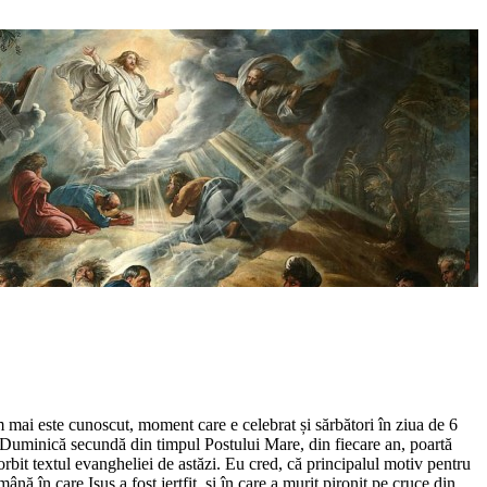
mai este cunoscut, moment care e celebrat și sărbători în ziua de 6
e Duminică secundă din timpul Postului Mare, din fiecare an, poartă
orbit textul evangheliei de astăzi. Eu cred, că principalul motiv pentru
nă în care Isus a fost jertfit, și în care a murit pironit pe cruce din