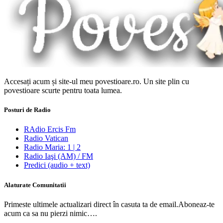
Accesați acum și site-ul meu povestioare.ro. Un site plin cu
povestioare scurte pentru toata lumea.
Posturi de Radio
RAdio Ercis Fm
Radio Vatican
Radio Maria: 1 | 2
Radio Iaşi (AM) / FM
Predici (audio + text)
Alaturate Comunitatii
Primeste ultimele actualizari direct în casuta ta de email.Aboneaz-te
acum ca sa nu pierzi nimic….