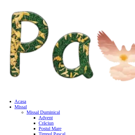
Acasa
Missal
Missal Duminical
Advent
Crăciun
Postul Mare
Timpul Pascal