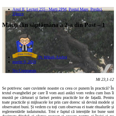
Anul II
,
Lecturi 255 - Marti 2PM
,
Postul Mare
,
Predici
,
Zilnice
Marți din săptămâna a 2-a din Post – 1
Pr. Mihail-Andrei
martie 9, 2020
No Comments
Mt 23,1-12
Se potrivesc oare cuvintele noastre cu ceea ce punem în practică? În
textul evangheliei pe care îl vom auzi astăzi vom vedea cum Isus îi
mustră pe cărturari și farisei pentru practicile lor de fațadă. Pentru
toate practicile și mijloacele lor prin care doresc să devină modele și
observatori buni. Și vedem cu toți cum observau ei toate ritualurile și
reglementările iudaismului. Trist e faptul că intențiile lor bune sunt