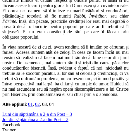
decimate fiindcă ei căutau respect și onoare pentru ei înșiși și nu
făceau aceste lucruri pentru gloria lui Dumnezeu și a cuvintelor sale.
Ei doreau ca oameni să îi trateze ca mari învățători și conducători,
plăcându-le totodată să fie numiți
Rabbí, Învățător
, sau chiar
Părinte
. Însă, din păcate, practicile credinței lor erau mai degrabă o
povară decât o bucurie pentru poporul pe care ar fi trebuit să îl
slujească. Ei nu erau conștienți de răul pe care îl făceau prin
obligarea poporului.
În viața noastră de zi cu zi, avem tendința să îi imităm pe cărturari și
farisei. Adesea suntem atât de zeloși în ceea ce facem încât nu mai
reușim să realizăm că facem mai mult rău decât bine celor din jurul
nostru. De asemenea, mai suntem răniți și triști din cauza păcatelor
conducătorilor bisericii. Însă, evident e faptul că noi, niciodată nu
trebuie să le socotim păcatul, al lor sau al celorlalți credincioși, ci va
trebui să confruntăm problema, nu cu resemnare, ci în mod pozitiv și
într-o perspectivă mai largă, ba chiar și cu un pic de umor. Haideți să
nu mai ascundem sau să negăm opera răscumpărătoare a lui Cristos
prin Biserică, prin condamnarea ei sau chiar prin a o abandona.
Alte opțiuni
:
01
,
02
, 03, 04
Luni din săptămâna a 2-a din Post – 3
Joi din săptămâna a 2-a din Post – 2
Facebook
Twitter