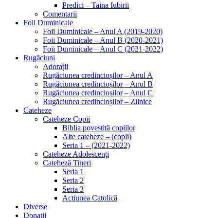
Predici – Taina Iubirii
Comentarii
Foii Duminicale
Foii Duminicale – Anul A (2019-2020)
Foii Duminicale – Anul B (2020-2021)
Foii Duminicale – Anul C (2021-2022)
Rugăciuni
Adorații
Rugăciunea credincioșilor – Anul A
Rugăciunea credincioșilor – Anul B
Rugăciunea credincioșilor – Anul C
Rugăciunea credincioșilor – Zilnice
Cateheze
Cateheze Copii
Biblia povestită copiilor
Alte cateheze – (copii)
Seria 1 – (2021-2022)
Cateheze Adolescenți
Cateheză Tineri
Seria 1
Seria 2
Seria 3
Actiunea Catolică
Diverse
Donații