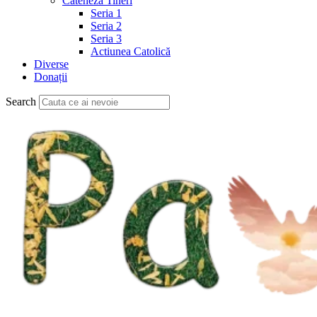
Cateheză Tineri
Seria 1
Seria 2
Seria 3
Actiunea Catolică
Diverse
Donații
Search