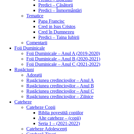
Predici – Căsătorii
Predici – Înmormântări
Tematice
Papa Francisc
Cred in Isus Cristos
Cred în Dumnezeu
Predici – Taina Iubirii
Comentarii
Foii Duminicale
Foii Duminicale – Anul A (2019-2020)
Foii Duminicale – Anul B (2020-2021)
Foii Duminicale – Anul C (2021-2022)
Rugăciuni
Adorații
Rugăciunea credincioșilor – Anul A
Rugăciunea credincioșilor – Anul B
Rugăciunea credincioșilor – Anul C
Rugăciunea credincioșilor – Zilnice
Cateheze
Cateheze Copii
Biblia povestită copiilor
Alte cateheze – (copii)
Seria 1 – (2021-2022)
Cateheze Adolescenți