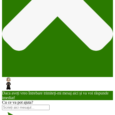
Daca aveți vreo întrebare trimiteți-mi mesaj aici și va voi răspunde
imediat!
Cu ce va pot ajuta?