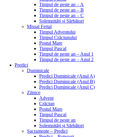
Timpul de peste an – A
Timpul de peste an – B
Timpul de peste an – C
Solemnități și Sărbători
Missal Ferial
Timpul Adventului
Timpul Crăciunului
Postul Mare
Timpul Pascal
Timpul de peste an – Anul 1
Timpul de peste an – Anul 2
Predici
Duminicale
Predici Duminicale (Anul A)
Predici Duminicale (Anul B)
Predici Duminicale (Anul C)
Zilnice
Advent
Crăciun
Postul Mare
Timpul Pascal
Timpul de peste an
Solemnități și Sărbători
Sacramente – Predici
Predici – Botezuri