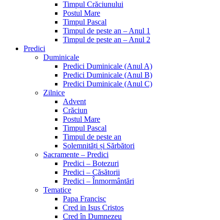
Timpul Crăciunului
Postul Mare
Timpul Pascal
Timpul de peste an – Anul 1
Timpul de peste an – Anul 2
Predici
Duminicale
Predici Duminicale (Anul A)
Predici Duminicale (Anul B)
Predici Duminicale (Anul C)
Zilnice
Advent
Crăciun
Postul Mare
Timpul Pascal
Timpul de peste an
Solemnități și Sărbători
Sacramente – Predici
Predici – Botezuri
Predici – Căsătorii
Predici – Înmormântări
Tematice
Papa Francisc
Cred in Isus Cristos
Cred în Dumnezeu