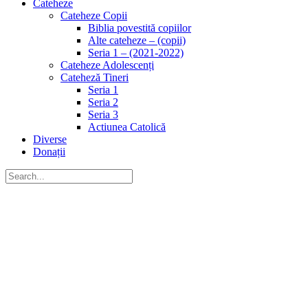
Cateheze
Cateheze Copii
Biblia povestită copiilor
Alte cateheze – (copii)
Seria 1 – (2021-2022)
Cateheze Adolescenți
Cateheză Tineri
Seria 1
Seria 2
Seria 3
Actiunea Catolică
Diverse
Donații