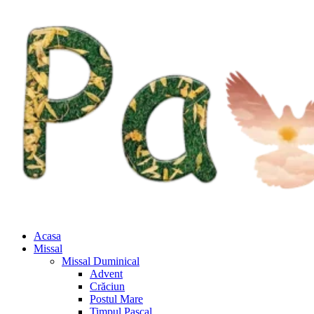
Acasa
Missal
Missal Duminical
Advent
Crăciun
Postul Mare
Timpul Pascal