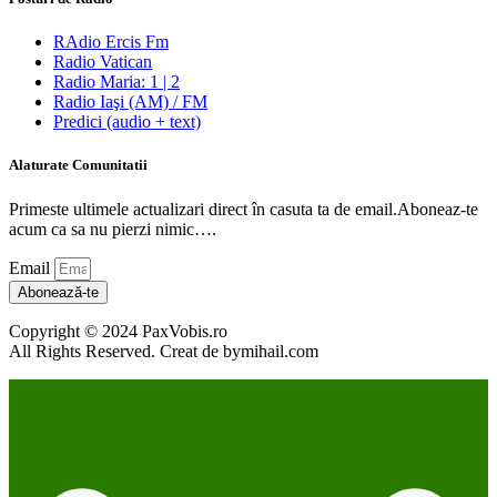
RAdio Ercis Fm
Radio Vatican
Radio Maria: 1 | 2
Radio Iaşi (AM) / FM
Predici (audio + text)
Alaturate Comunitatii
Primeste ultimele actualizari direct în casuta ta de email.Aboneaz-te
acum ca sa nu pierzi nimic….
Email
Abonează-te
Copyright © 2024 PaxVobis.ro
All Rights Reserved. Creat de bymihail.com