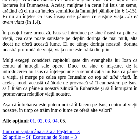
lucrarea lui Dumnezeu. Aceiași mulțime i-a cerut lui Isus un semn,
arătând că ei nu au înțeles semnificația înmulțiri pâinilor (In 6,1-15).
Ei nu au înțeles că Isus însuși este pâinea ce susține viața…
în el
avem viața
(In 1,4).
În pasajul care urmează, Isus se introduce pe sine însuși ca pâine a
vieții, cea care poate satisface pe deplin dorința de mai mult, alta
decât ne oferă această lume. El ne atinge dorința noastră, dorința
noastră profundă de viață, viața care este trăită din plin.
Mulți exegeți consideră capitolul șase din evanghelia lui Ioan ca
centru al întregii sale opere. Duce cu sine o mișcare, de la
introducerea lui Isus ca înțelepciune la semnificația lui Isus ca pâine
a vieții, și merge pe calea spre Ierusalim
ca toți să aibă viață.
În
același mod, această călătorie ne provoacă să îl cunoaștem pe Isus,
să îl luăm ca pâine a noastră zilnică în Euharistie și să îl întrupăm în
promovarea relațiilor vieții noastre.
Așa că întrebarea este putem noi să îl facem pe Isus, centru al vieții
noastre, în timp ce trăim într-o lume ce oferă alte valori?
Alte opțiuni
:
01
,
02
,
03
,
04
, 05,
Luni din săptămâna a 3-a a Paştelui – 3
29 aprilie – Sf. Ecaterina de Siena – 3