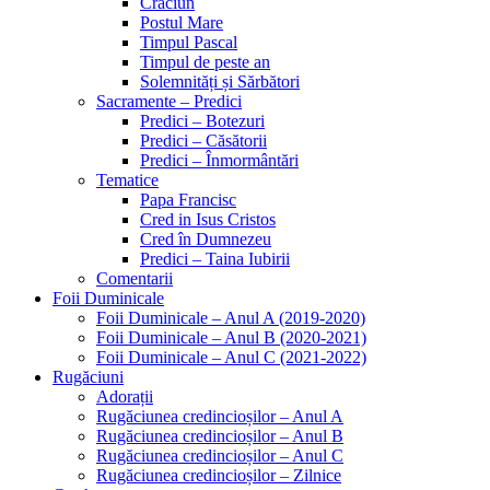
Crăciun
Postul Mare
Timpul Pascal
Timpul de peste an
Solemnități și Sărbători
Sacramente – Predici
Predici – Botezuri
Predici – Căsătorii
Predici – Înmormântări
Tematice
Papa Francisc
Cred in Isus Cristos
Cred în Dumnezeu
Predici – Taina Iubirii
Comentarii
Foii Duminicale
Foii Duminicale – Anul A (2019-2020)
Foii Duminicale – Anul B (2020-2021)
Foii Duminicale – Anul C (2021-2022)
Rugăciuni
Adorații
Rugăciunea credincioșilor – Anul A
Rugăciunea credincioșilor – Anul B
Rugăciunea credincioșilor – Anul C
Rugăciunea credincioșilor – Zilnice