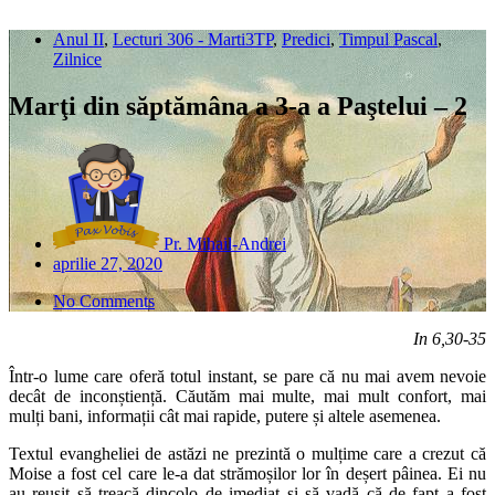
Anul II
,
Lecturi 306 - Marti3TP
,
Predici
,
Timpul Pascal
,
Zilnice
Marţi din săptămâna a 3-a a Paştelui – 2
Pr. Mihail-Andrei
aprilie 27, 2020
No Comments
In 6,30-35
Într-o lume care oferă totul instant, se pare că nu mai avem nevoie
decât de inconștiență. Căutăm mai multe, mai mult confort, mai
mulți bani, informații cât mai rapide, putere și altele asemenea.
Textul evangheliei de astăzi ne prezintă o mulțime care a crezut că
Moise a fost cel care le-a dat strămoșilor lor în deșert pâinea. Ei nu
au reușit să treacă dincolo de imediat și să vadă că de fapt a fost