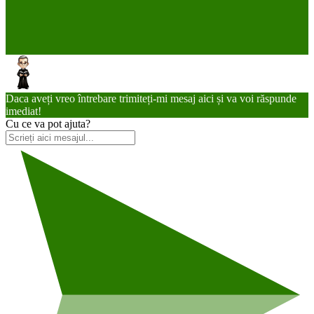
Daca aveți vreo întrebare trimiteți-mi mesaj aici și va voi răspunde
imediat!
Cu ce va pot ajuta?