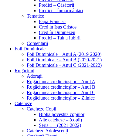
Predici – Căsătorii
Predici – Înmormântări
Tematice
Papa Francisc
Cred in Isus Cristos
Cred în Dumnezeu
Predici – Taina Iubirii
Comentarii
Foii Duminicale
Foii Duminicale – Anul A (2019-2020)
Foii Duminicale – Anul B (2020-2021)
Foii Duminicale – Anul C (2021-2022)
Rugăciuni
Adorații
Rugăciunea credincioșilor – Anul A
Rugăciunea credincioșilor – Anul B
Rugăciunea credincioșilor – Anul C
Rugăciunea credincioșilor – Zilnice
Cateheze
Cateheze Copii
Biblia povestită copiilor
Alte cateheze – (copii)
Seria 1 – (2021-2022)
Cateheze Adolescenți