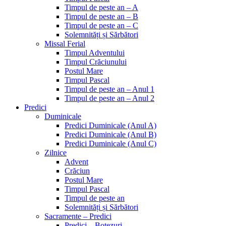
Timpul de peste an – A
Timpul de peste an – B
Timpul de peste an – C
Solemnități și Sărbători
Missal Ferial
Timpul Adventului
Timpul Crăciunului
Postul Mare
Timpul Pascal
Timpul de peste an – Anul 1
Timpul de peste an – Anul 2
Predici
Duminicale
Predici Duminicale (Anul A)
Predici Duminicale (Anul B)
Predici Duminicale (Anul C)
Zilnice
Advent
Crăciun
Postul Mare
Timpul Pascal
Timpul de peste an
Solemnități și Sărbători
Sacramente – Predici
Predici – Botezuri