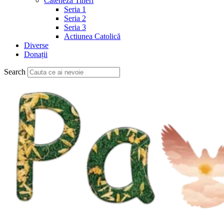
Cateheză Tineri
Seria 1
Seria 2
Seria 3
Actiunea Catolică
Diverse
Donații
Search