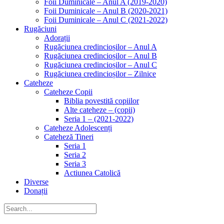
Foii Duminicale – Anul A (2019-2020)
Foii Duminicale – Anul B (2020-2021)
Foii Duminicale – Anul C (2021-2022)
Rugăciuni
Adorații
Rugăciunea credincioșilor – Anul A
Rugăciunea credincioșilor – Anul B
Rugăciunea credincioșilor – Anul C
Rugăciunea credincioșilor – Zilnice
Cateheze
Cateheze Copii
Biblia povestită copiilor
Alte cateheze – (copii)
Seria 1 – (2021-2022)
Cateheze Adolescenți
Cateheză Tineri
Seria 1
Seria 2
Seria 3
Actiunea Catolică
Diverse
Donații