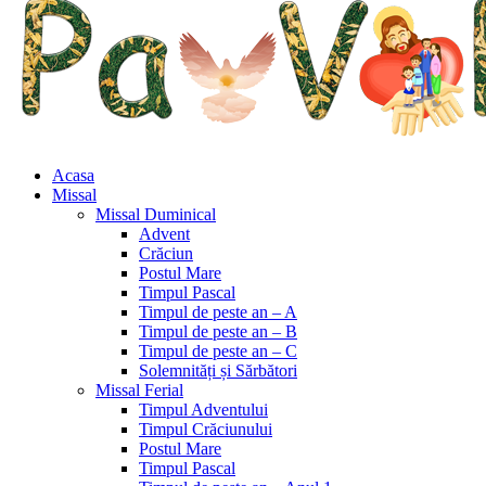
Acasa
Missal
Missal Duminical
Advent
Crăciun
Postul Mare
Timpul Pascal
Timpul de peste an – A
Timpul de peste an – B
Timpul de peste an – C
Solemnități și Sărbători
Missal Ferial
Timpul Adventului
Timpul Crăciunului
Postul Mare
Timpul Pascal