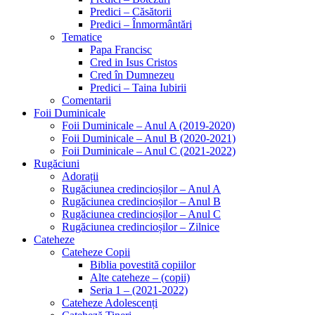
Predici – Căsătorii
Predici – Înmormântări
Tematice
Papa Francisc
Cred in Isus Cristos
Cred în Dumnezeu
Predici – Taina Iubirii
Comentarii
Foii Duminicale
Foii Duminicale – Anul A (2019-2020)
Foii Duminicale – Anul B (2020-2021)
Foii Duminicale – Anul C (2021-2022)
Rugăciuni
Adorații
Rugăciunea credincioșilor – Anul A
Rugăciunea credincioșilor – Anul B
Rugăciunea credincioșilor – Anul C
Rugăciunea credincioșilor – Zilnice
Cateheze
Cateheze Copii
Biblia povestită copiilor
Alte cateheze – (copii)
Seria 1 – (2021-2022)
Cateheze Adolescenți