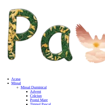
Acasa
Missal
Missal Duminical
Advent
Crăciun
Postul Mare
Timpul Pascal