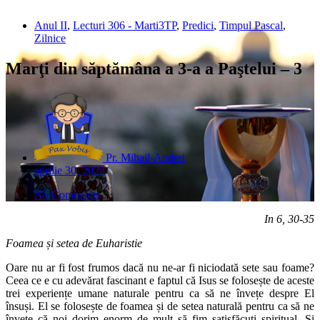
Anul II
,
Lecturi 306 - Marti3TP
,
Predici
,
Timpul Pascal
,
Zilnice
Marţi din săptămâna a 3-a a Paştelui – 3
Pr. Mihail-Andrei
aprilie 30, 2022
No Comments
In 6, 30-35
Foamea și setea de Euharistie
Oare nu ar fi fost frumos dacă nu ne-ar fi niciodată sete sau foame?
Ceea ce e cu adevărat fascinant e faptul că Isus se folosește de aceste
trei experiențe umane naturale pentru ca să ne învețe despre El
însuși. El se folosește de foamea și de setea naturală pentru ca să ne
învețe că noi dorim enorm de mult să fim satisfăcuți spiritual. Și