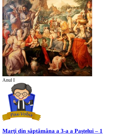
Anul I
Marţi din săptămâna a 3-a a Paştelui – 1