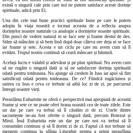
există o singură cale prin care noi ne putem satisface aceste dorințe
spirituale, adică prin El.
Una din cele mai bune practici spirituale bune pe care le putem
adopta în viața noastră e tocmai aceasta de a reflecta asupra
dorințelor noastre naturale ca analogie a dorințelor noastre spirituale.
Din punct de vedere natural ni se face sete și foame destul de des.
Stăm să mâncăm și să bem însă după doar câteva ore deja ni se face
iar foame și sete. Acesta e un ciclu pe care nu avem cum să îl
evităm. Trupul nostru continuă să ceară mâncare și băutură.
Același lucru e valabil și adevărat și pe plan spiritual. Nu avem cum
să ne rugăm o singură dată și să ne satisfacem dorința spirituală
odată pentru totdeauna. Nu ajunge să credem în Isus iar apoi să fim
satisfăcuți odată pentru totdeauna. De ce? Fiindcă rugăciunea și
unirea cu Isus e ceva ce trebuie să aibă loc zi de zi, pe parcursul
întregii noastre vieți.
Preasfânta Euharistie ne oferă o perspectivă mai apropiată de această
foame și sete ce ne poate oferi hrana noastră cea de toate zilele. Este
un dar pe care va trebui să îl căutăm zi de zi. Unele dintre
sacramente ne-au fost oferite o singură dată, precum Botezul și
Mirul. Însă Euharistia este un dar pe care noi va trebui să îl
consumăm continuu și să îl dorim zi de zi. Faptul că noi trebuie să
mergem continuu la sfânta Liturghie pentru a primi preasfânta