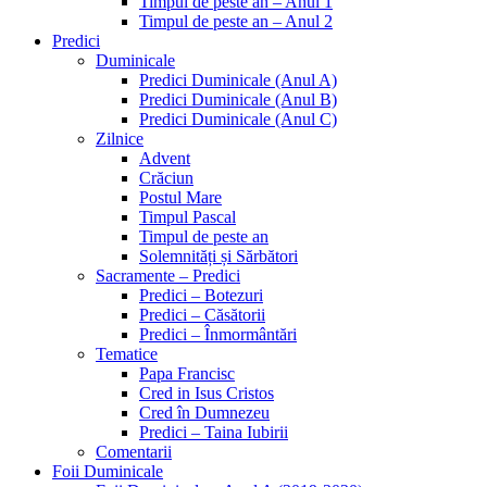
Timpul de peste an – Anul 1
Timpul de peste an – Anul 2
Predici
Duminicale
Predici Duminicale (Anul A)
Predici Duminicale (Anul B)
Predici Duminicale (Anul C)
Zilnice
Advent
Crăciun
Postul Mare
Timpul Pascal
Timpul de peste an
Solemnități și Sărbători
Sacramente – Predici
Predici – Botezuri
Predici – Căsătorii
Predici – Înmormântări
Tematice
Papa Francisc
Cred in Isus Cristos
Cred în Dumnezeu
Predici – Taina Iubirii
Comentarii
Foii Duminicale