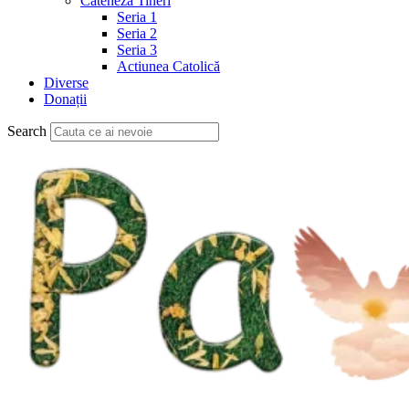
Cateheză Tineri
Seria 1
Seria 2
Seria 3
Actiunea Catolică
Diverse
Donații
Search