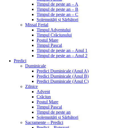
Timpul de peste an – A
Timpul de peste an – B
Timpul de peste an – C
Solemnități și Sărbători
Missal Ferial
Timpul Adventului
Timpul Crăciunului
Postul Mare
Timpul Pascal
Timpul de peste an – Anul 1
Timpul de peste an – Anul 2
Predici
Duminicale
Predici Duminicale (Anul A)
Predici Duminicale (Anul B)
Predici Duminicale (Anul C)
Zilnice
Advent
Crăciun
Postul Mare
Timpul Pascal
Timpul de peste an
Solemnități și Sărbători
Sacramente – Predici
Predici – Botezuri