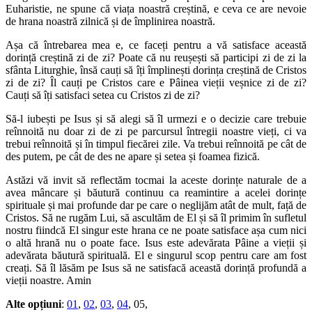
Euharistie, ne spune că viața noastră creștină, e ceva ce are nevoie
de hrana noastră zilnică și de împlinirea noastră.
Așa că întrebarea mea e, ce faceți pentru a vă satisface această
dorință creștină zi de zi? Poate că nu reușești să participi zi de zi la
sfânta Liturghie, însă cauți să îți împlinești dorința creștină de Cristos
zi de zi? Îl cauți pe Cristos care e Pâinea vieții veșnice zi de zi?
Cauți să îți satisfaci setea cu Cristos zi de zi?
Să-l iubești pe Isus și să alegi să îl urmezi e o decizie care trebuie
reînnoită nu doar zi de zi pe parcursul întregii noastre vieți, ci va
trebui reînnoită și în timpul fiecărei zile. Va trebui reînnoită pe cât de
des putem, pe cât de des ne apare și setea și foamea fizică.
Astăzi vă invit să reflectăm tocmai la aceste dorințe naturale de a
avea mâncare și băutură continuu ca reamintire a acelei dorințe
spirituale și mai profunde dar pe care o neglijăm atât de mult, față de
Cristos. Să ne rugăm Lui, să ascultăm de El și să îl primim în sufletul
nostru fiindcă El singur este hrana ce ne poate satisface așa cum nici
o altă hrană nu o poate face. Isus este adevărata Pâine a vieții și
adevărata băutură spirituală. El e singurul scop pentru care am fost
creați. Să îl lăsăm pe Isus să ne satisfacă această dorință profundă a
vieții noastre. Amin
Alte opțiuni
:
01
,
02
,
03
,
04
, 05,