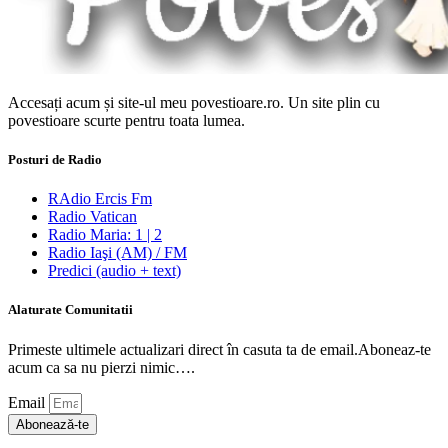
Accesați acum și site-ul meu povestioare.ro. Un site plin cu
povestioare scurte pentru toata lumea.
Posturi de Radio
RAdio Ercis Fm
Radio Vatican
Radio Maria: 1 | 2
Radio Iaşi (AM) / FM
Predici (audio + text)
Alaturate Comunitatii
Primeste ultimele actualizari direct în casuta ta de email.Aboneaz-te
acum ca sa nu pierzi nimic….
Email
Abonează-te