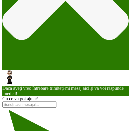
Daca aveți vreo întrebare trimiteți-mi mesaj aici și va voi răspunde
imediat!
Cu ce va pot ajuta?