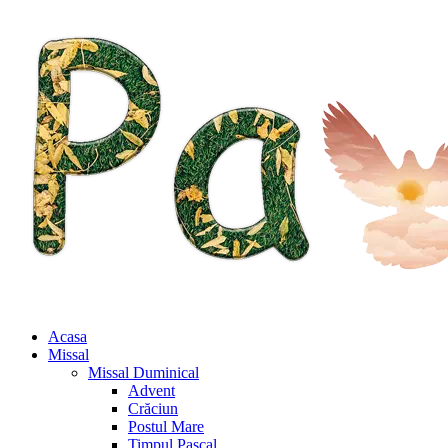
Acasa
Missal
Missal Duminical
Advent
Crăciun
Postul Mare
Timpul Pascal