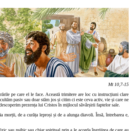
Mt 10,7-15
ările pe care el le face. Această trimitere are loc cu instrucțiuni clare
ultăm pasiv sau doar stăm jos și citim ci este ceva activ, vie și care ne
descoperim prezența lui Cristos în mijlocul săvârșirii faptelor sale.
 morții, de a curăța leproși și de a alunga diavoli. Însă, întrebarea e,
c sau psihic sau chiar spiritual prin a le acorda îngrijirea de care au