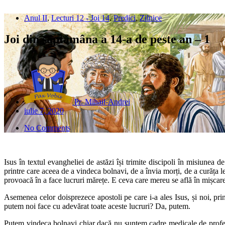
Anul II
,
Lecturi 12 - Joi 14
,
Predici
,
Zilnice
Joi din săptămâna a 14-a de peste an – 1
Pr. Mihail-Andrei
iulie 7, 2020
No Comments
Isus în textul evangheliei de astăzi își trimite discipoli în misiunea d
printre care aceea de a vindeca bolnavi, de a învia morți, de a curăța l
provoacă în a face lucruri mărețe. E ceva care mereu se află în mișcare. 
Asemenea celor doisprezece apostoli pe care i-a ales Isus, și noi, prin
putem noi face cu adevărat toate aceste lucruri? Da, putem.
Putem vindeca bolnavi chiar dacă nu suntem cadre medicale de profesie.