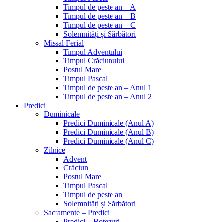
Timpul de peste an – A
Timpul de peste an – B
Timpul de peste an – C
Solemnități și Sărbători
Missal Ferial
Timpul Adventului
Timpul Crăciunului
Postul Mare
Timpul Pascal
Timpul de peste an – Anul 1
Timpul de peste an – Anul 2
Predici
Duminicale
Predici Duminicale (Anul A)
Predici Duminicale (Anul B)
Predici Duminicale (Anul C)
Zilnice
Advent
Crăciun
Postul Mare
Timpul Pascal
Timpul de peste an
Solemnități și Sărbători
Sacramente – Predici
Predici – Botezuri