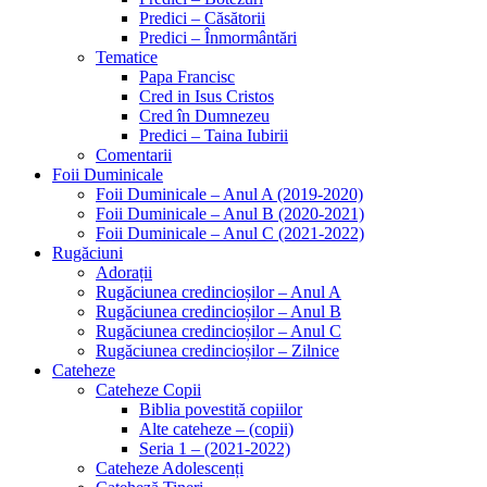
Predici – Căsătorii
Predici – Înmormântări
Tematice
Papa Francisc
Cred in Isus Cristos
Cred în Dumnezeu
Predici – Taina Iubirii
Comentarii
Foii Duminicale
Foii Duminicale – Anul A (2019-2020)
Foii Duminicale – Anul B (2020-2021)
Foii Duminicale – Anul C (2021-2022)
Rugăciuni
Adorații
Rugăciunea credincioșilor – Anul A
Rugăciunea credincioșilor – Anul B
Rugăciunea credincioșilor – Anul C
Rugăciunea credincioșilor – Zilnice
Cateheze
Cateheze Copii
Biblia povestită copiilor
Alte cateheze – (copii)
Seria 1 – (2021-2022)
Cateheze Adolescenți