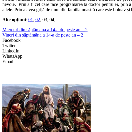
nevoie. Prin a fi cel care face programarea la doctor pentru ei, prin a 
altele. Prin a avea grijă de unul din familia noastră care este bolnav și 
Alte opțiuni
:
01
,
02
, 03, 04,
Miercuri din săptămâna a 14-a de peste an – 2
Vineri din săptămâna a 14-a de peste an – 2
Facebook
Twitter
LinkedIn
WhatsApp
Email