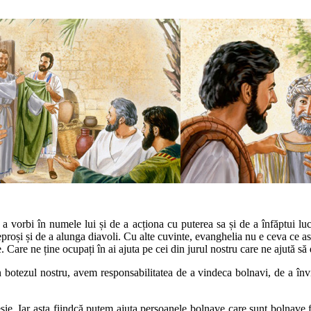
e a vorbi în numele lui și de a acționa cu puterea sa și de a înfăptui lucr
eproși și de a alunga diavoli. Cu alte cuvinte, evanghelia nu e ceva ce asc
Care ne ține ocupați în ai ajuta pe cei din jurul nostru care ne ajută să 
 botezul nostru, avem responsabilitatea de a vindeca bolnavi, de a învia
 Iar asta fiindcă putem ajuta persoanele bolnave care sunt bolnave fizi