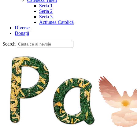
Cateheză Tineri
Seria 1
Seria 2
Seria 3
Actiunea Catolică
Diverse
Donații
Search