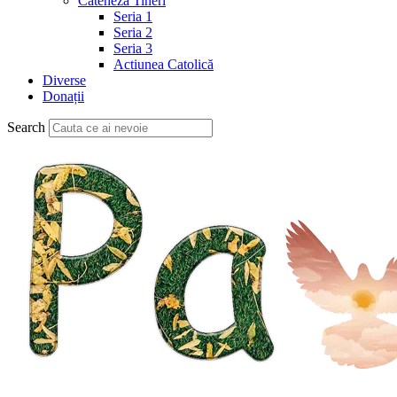
Cateheză Tineri
Seria 1
Seria 2
Seria 3
Actiunea Catolică
Diverse
Donații
Search