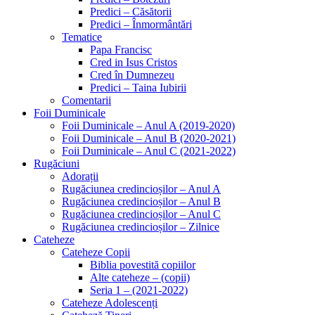
Predici – Căsătorii
Predici – Înmormântări
Tematice
Papa Francisc
Cred in Isus Cristos
Cred în Dumnezeu
Predici – Taina Iubirii
Comentarii
Foii Duminicale
Foii Duminicale – Anul A (2019-2020)
Foii Duminicale – Anul B (2020-2021)
Foii Duminicale – Anul C (2021-2022)
Rugăciuni
Adorații
Rugăciunea credincioșilor – Anul A
Rugăciunea credincioșilor – Anul B
Rugăciunea credincioșilor – Anul C
Rugăciunea credincioșilor – Zilnice
Cateheze
Cateheze Copii
Biblia povestită copiilor
Alte cateheze – (copii)
Seria 1 – (2021-2022)
Cateheze Adolescenți