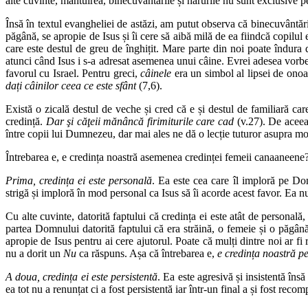
alte cuvinte, mântuirea, binecuvântările și harurile nu sunt exclusive pent
Însă în textul evangheliei de astăzi, am putut observa că binecuvântă
păgână, se apropie de Isus și îi cere să aibă milă de ea fiindcă copilul
care este destul de greu de înghițit. Mare parte din noi poate îndura do
atunci când Isus i s-a adresat asemenea unui câine. Evrei adesea vor
favorul cu Israel. Pentru greci,
câinele
era un simbol al lipsei de onoar
dați câinilor ceea ce este sfânt
(7,6).
Există o zicală destul de veche și cred că e și destul de familiară c
credință.
Dar şi căţeii mănâncă firimiturile care cad
(v.27). De aceea 
între copii lui Dumnezeu, dar mai ales ne dă o lecție tuturor asupra mo
Întrebarea e, e credința noastră asemenea credinței femeii canaaneene? I
Prima, credința ei este personală
. Ea este cea care îl imploră pe Dom
strigă și imploră în mod personal ca Isus să îi acorde acest favor. Ea nu
Cu alte cuvinte, datorită faptului că credința ei este atât de personal
partea Domnului datorită faptului că era străină, o femeie și o păgână
apropie de Isus pentru ai cere ajutorul. Poate că mulți dintre noi ar fi 
nu a dorit un
Nu
ca răspuns. Așa că întrebarea e,
e credința noastră p
A doua, credința ei este persistentă
. Ea este agresivă și insistentă îns
ea tot nu a renunțat ci a fost persistentă iar într-un final a și fost reco