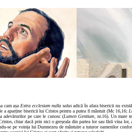
suna cam așa
Extra ecclesiam nulla salus
adică în afara bisericii nu exis
de a aparține bisericii lui Cristos pentru a putea fi mântuit (Mc 16,16;
L
ea adevărurilor pe care le cunosc (
Lumen Gentium,
nr.16). Un mare te
ristos, chiar dacă prin nici o greșeala din partea lor sau fără vina lor, 
ndu-se pe voința lui Dumnezeu de mântuire a tuturor oamenilor conform 