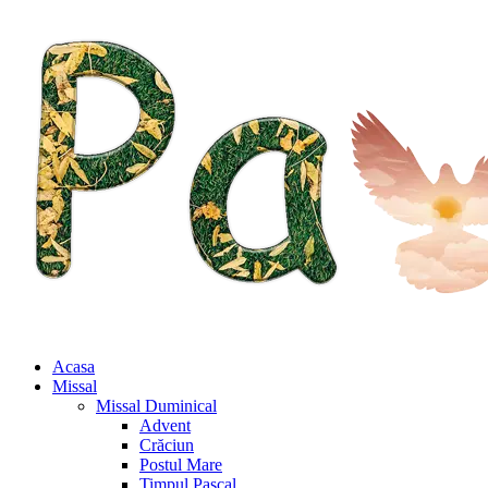
Acasa
Missal
Missal Duminical
Advent
Crăciun
Postul Mare
Timpul Pascal