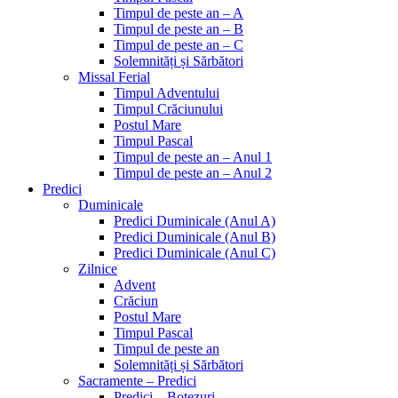
Timpul de peste an – A
Timpul de peste an – B
Timpul de peste an – C
Solemnități și Sărbători
Missal Ferial
Timpul Adventului
Timpul Crăciunului
Postul Mare
Timpul Pascal
Timpul de peste an – Anul 1
Timpul de peste an – Anul 2
Predici
Duminicale
Predici Duminicale (Anul A)
Predici Duminicale (Anul B)
Predici Duminicale (Anul C)
Zilnice
Advent
Crăciun
Postul Mare
Timpul Pascal
Timpul de peste an
Solemnități și Sărbători
Sacramente – Predici
Predici – Botezuri