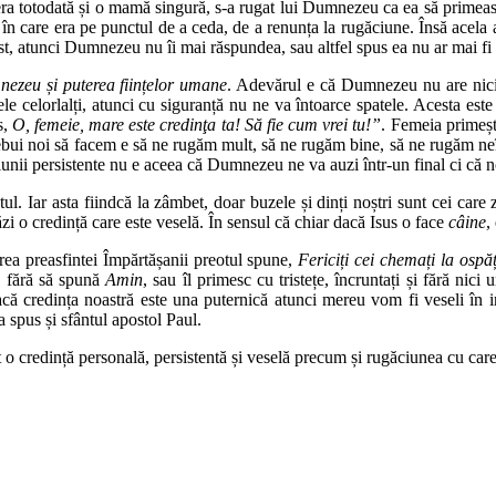
 era totodată și o mamă singură, s-a rugat lui Dumnezeu ca ea să primeas
n care era pe punctul de a ceda, de a renunța la rugăciune. Însă acela 
t, atunci Dumnezeu nu îi mai răspundea, sau altfel spus ea nu ar mai fi pr
ezeu și puterea ființelor umane
. Adevărul e că Dumnezeu nu are nici o
le celorlalți, atunci cu siguranță nu ne va întoarce spatele. Acesta est
s,
O, femeie, mare este credinţa ta! Să fie cum vrei tu!”
. Femeia primeșt
 trebui noi să facem e să ne rugăm mult, să ne rugăm bine, să ne rugăm 
unii persistente nu e aceea că Dumnezeu ne va auzi într-un final ci că
tul. Iar asta fiindcă la zâmbet, doar buzele și dinți noștri sunt cei care
i o credință care este veselă. În sensul că chiar dacă Isus o face
câine
,
rea preasfintei Împărtășanii preotul spune,
Fericiți cei chemați la ospăț
sc fără să spună
Amin
, sau îl primesc cu tristețe, încruntați și fără ni
dacă credința noastră este una puternică atunci mereu vom fi veseli în
 spus și sfântul apostol Paul.
o credință personală, persistentă și veselă precum și rugăciunea cu care 