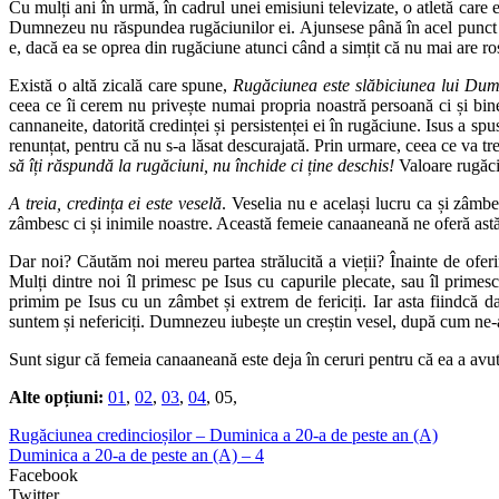
Cu mulți ani în urmă, în cadrul unei emisiuni televizate, o atletă care
Dumnezeu nu răspundea rugăciunilor ei. Ajunsese până în acel punct î
e, dacă ea se oprea din rugăciune atunci când a simțit că nu mai are ros
Există o altă zicală care spune,
Rugăciunea este slăbiciunea lui Dumn
ceea ce îi cerem nu privește numai propria noastră persoană ci și bine
cannaneite, datorită credinței și persistenței ei în rugăciune. Isus a spu
renunțat, pentru că nu s-a lăsat descurajată. Prin urmare, ceea ce va
să îți răspundă la rugăciuni, nu închide ci ține deschis!
Valoare rugăci
A treia, credința ei este veselă
. Veselia nu e același lucru ca și zâmbe
zâmbesc ci și inimile noastre. Această femeie canaaneană ne oferă astăz
Dar noi? Căutăm noi mereu partea strălucită a vieții? Înainte de oferi
Mulți dintre noi îl primesc pe Isus cu capurile plecate, sau îl prime
primim pe Isus cu un zâmbet și extrem de fericiți. Iar asta fiindcă 
suntem și nefericiți. Dumnezeu iubește un creștin vesel, după cum ne-a
Sunt sigur că femeia canaaneană este deja în ceruri pentru că ea a avut 
Alte opțiuni:
01
,
02
,
03
,
04
, 05,
Rugăciunea credincioșilor – Duminica a 20-a de peste an (A)
Duminica a 20-a de peste an (A) – 4
Facebook
Twitter