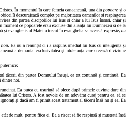
e Cristos. În momentul în care femeia canaaneană, una din
popoare
și o
de obicei îi descurajează complet pe majoritatea oamenilor și respingerea
rea din partea discipolilor lui Isus și chiar a lui Isus însuși, chiar și
n moment ce popoarele erau excluse din alianța lui Dumnezeu și de la
nă și evanghelistul Matei a trecut în evanghelia sa această expresie,
nu
n nou
. Ea nu a renunțat ci i-a răspuns imediat lui Isus cu inteligență și
aneană a demontat exclusivitatea și intoleranța care creează diviziune
 puternice:
ul tăcerii din partea Domnului însuși, ea tot continuă și continuă. Ea
 dintre noi.
ezdruncinat. Ea putea cu ușurință să plece după primele cuvinte dure din
ătatea lui Cristos. A fost nevoie de un adevărat curaj pentru ea, să se
ignorați și dacă am fi primit acest tratament al tăcerii însă nu și ea. Ea
tât de mult, pentru fiica ei. Ea a riscat să fie respinsă și mustrată însă