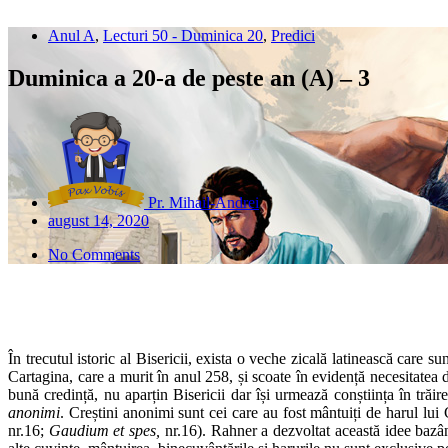
Anul A
,
Lecturi 50 - Duminica 20
,
Predici
Duminica a 20-a de peste an (A) – 3
Pr. Mihail-Andrei
august 14, 2020
No Comments
În trecutul istoric al Bisericii, exista o veche zicală latinească care 
Cartagina, care a murit în anul 258, și scoate în evidență necesitatea 
bună credință, nu aparțin Bisericii dar își urmează conștiința în trăir
anonimi
. Creștini anonimi sunt cei care au fost mântuiți de harul lui C
nr.16;
Gaudium et spes,
nr.16). Rahner a dezvoltat această idee bazâ