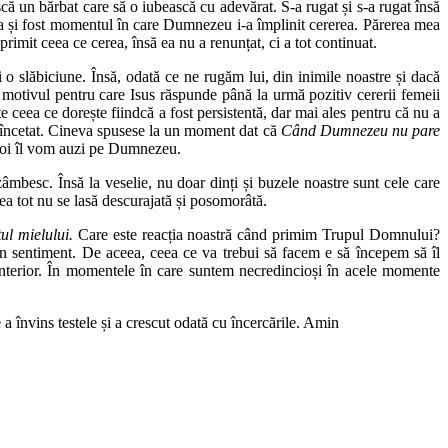
că un bărbat care să o iubească cu adevărat. S-a rugat și s-a rugat însă
a și fost momentul în care Dumnezeu i-a împlinit cererea. Părerea mea
imit ceea ce cerea, însă ea nu a renunțat, ci a tot continuat.
 slăbiciune. Însă, odată ce ne rugăm lui, din inimile noastre și dacă
e motivul pentru care Isus răspunde până la urmă pozitiv cererii femeii
e ceea ce dorește fiindcă a fost persistentă, dar mai ales pentru că nu a
neîncetat. Cineva spusese la un moment dat că
Când Dumnezeu nu pare
 noi îl vom auzi pe Dumnezeu.
 zâmbesc. Însă la veselie, nu doar dinți și buzele noastre sunt cele care
 ea tot nu se lasă descurajată și posomorâtă.
ul mielului.
Care este reacția noastră când primim Trupul Domnului?
ci un sentiment. De aceea, ceea ce va trebui să facem e să începem să îl
 interior. În momentele în care suntem necredincioși în acele momente
a învins testele și a crescut odată cu încercările. Amin