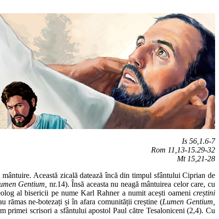
Is 56,1.6-7
Rom 11,13-15.29-32
Mt 15,21-28
tă mântuire. Această zicală datează încă din timpul sfântului Ciprian de
umen Gentium,
nr.14). Însă aceasta nu neagă mântuirea celor care, cu
olog al bisericii pe nume Karl Rahner a numit acești oameni
creștini
au rămas ne-botezați și în afara comunității creștine (
Lumen Gentium,
primei scrisori a sfântului apostol Paul către Tesaloniceni (2,4). Cu