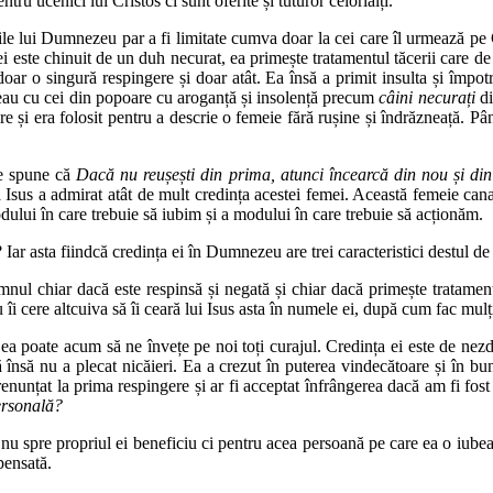
ru ucenici lui Cristos ci sunt oferite și tuturor celorlalți.
rile lui Dumnezeu par a fi limitate cumva doar la cei care îl urmează p
 ei este chinuit de un duh necurat, ea primește tratamentul tăcerii care 
ar o singură respingere și doar atât. Ea însă a primit insulta și împotrivi
beau cu cei din popoare cu aroganță și insolență precum
câini necurați
di
e și era folosit pentru a descrie o femeie fără rușine și îndrăzneață. Pâ
are spune că
Dacă nu reușești din prima, atunci încearcă din nou și di
Isus a admirat atât de mult credința acestei femei. Această femeie cana
dului în care trebuie să iubim și a modului în care trebuie să acționăm.
ar asta fiindcă credința ei în Dumnezeu are trei caracteristici destul de
nul chiar dacă este respinsă și negată și chiar dacă primește tratament
 îi cere altcuiva să îi ceară lui Isus asta în numele ei, după cum fac mulți
ă, ea poate acum să ne învețe pe noi toți curajul. Credința ei este de n
 însă nu a plecat nicăieri. Ea a crezut în puterea vindecătoare și în bun
renunțat la prima respingere și ar fi acceptat înfrângerea dacă am fi fost 
ersonală?
ă nu spre propriul ei beneficiu ci pentru acea persoană pe care ea o iubea a
mpensată.