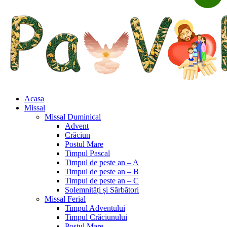
Acasa
Missal
Missal Duminical
Advent
Crăciun
Postul Mare
Timpul Pascal
Timpul de peste an – A
Timpul de peste an – B
Timpul de peste an – C
Solemnități și Sărbători
Missal Ferial
Timpul Adventului
Timpul Crăciunului
Postul Mare