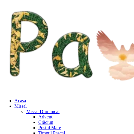
Acasa
Missal
Missal Duminical
Advent
Crăciun
Postul Mare
Timpul Pascal