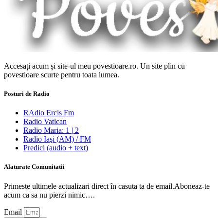
Accesați acum și site-ul meu povestioare.ro. Un site plin cu
povestioare scurte pentru toata lumea.
Posturi de Radio
RAdio Ercis Fm
Radio Vatican
Radio Maria: 1 | 2
Radio Iaşi (AM) / FM
Predici (audio + text)
Alaturate Comunitatii
Primeste ultimele actualizari direct în casuta ta de email.Aboneaz-te
acum ca sa nu pierzi nimic….
Email