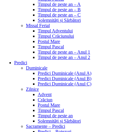
Timpul de peste an – A
Timpul de peste an – B
Timpul de peste an – C
Solemnități și Sărbători
Missal Ferial
Timpul Adventului
Timpul Crăciunului
Postul Mare
Timpul Pascal
Timpul de peste an – Anul 1
Timpul de peste an – Anul 2
Predici
Duminicale
Predici Duminicale (Anul A)
Predici Duminicale (Anul B)
Predici Duminicale (Anul C)
Zilnice
Advent
Crăciun
Postul Mare
Timpul Pascal
Timpul de peste an
Solemnități și Sărbători
Sacramente – Predici
Predici – Botezuri