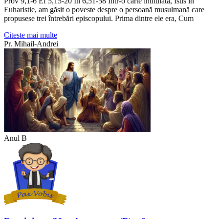
Prov 9,1-6 Ef 5,15-20 In 6,51-58 Într-o carte intitulată, Isus în
Euharistie, am găsit o poveste despre o persoană musulmană care
propusese trei întrebări episcopului. Prima dintre ele era, Cum
Citeste mai multe
Pr. Mihail-Andrei
Anul B