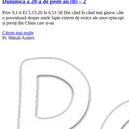
Duminica a 20-a de peste an (B) – 2
Prov 9,1-6 Ef 5,15-20 In 6,51-58 Din când în când mai găsesc câte
o povestioară despre unele fapte extrem de eroice ale unor episcopi
și preoți din China care și-au
Citeste mai multe
Pr. Mihail-Andrei