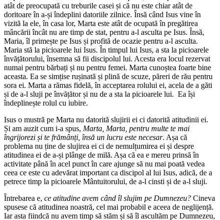
atât de preocupată cu treburile casei și că nu este chiar atât de
doritoare în a-și îndeplini datoriile zilnice. Însă când Isus vine în
vizită la ele, în casa lor, Marta este atât de ocupată în pregătirea
mâncării încât nu are timp de stat, pentru a-l asculta pe Isus. Însă,
Maria, îl primește pe Isus și profită de ocazie pentru a-l asculta.
Maria stă la picioarele lui Isus. În timpul lui Isus, a sta la picioarele
învățătorului, însemna să fii discipolul lui. Acesta era locul rezervat
numai pentru bărbați și nu pentru femei. Marta cunoștea foarte bine
aceasta. Ea se simțise rușinată și plină de scuze, păreri de rău pentru
sora ei. Marta a rămas fidelă, în acceptarea rolului ei, acela de a găti
și de a-l sluji pe învățător și nu de a sta la picioarele lui. Ea își
îndeplinește rolul cu iubire.
Isus o mustră pe Marta nu datorită slujirii ei ci datorită atitudinii ei.
Și am auzit cum i-a spus,
Marta, Marta, pentru multe te mai
îngrijorezi și te frămânți, însă un lucru este necesar
. Așa că
problema nu ține de slujirea ei ci de nemulțumirea ei și despre
atitudinea ei de a-și plânge de milă. Așa că ea e mereu prinsă în
activitate până în acel punct în care ajunge să nu mai poată vedea
ceea ce este cu adevărat important ca discipol al lui Isus, adică, de a
petrece timp la picioarele Mântuitorului, de a-l cinsti și de a-l sluji.
Întrebarea e,
ce atitudine avem când îl slujim pe Dumnezeu?
Cineva
spusese că atitudinea noastră, cel mai probabil e aceea de neglijență.
Iar asta fiindcă nu avem timp să stăm și să îl ascultăm pe Dumnezeu,