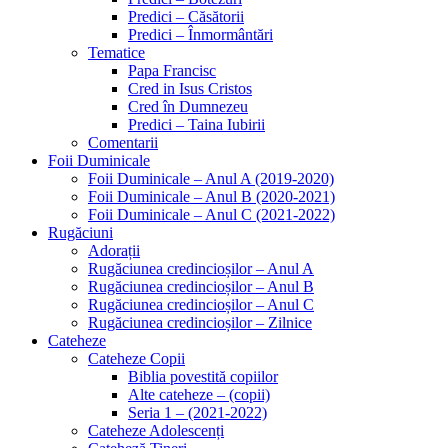
Predici – Căsătorii
Predici – Înmormântări
Tematice
Papa Francisc
Cred in Isus Cristos
Cred în Dumnezeu
Predici – Taina Iubirii
Comentarii
Foii Duminicale
Foii Duminicale – Anul A (2019-2020)
Foii Duminicale – Anul B (2020-2021)
Foii Duminicale – Anul C (2021-2022)
Rugăciuni
Adorații
Rugăciunea credincioșilor – Anul A
Rugăciunea credincioșilor – Anul B
Rugăciunea credincioșilor – Anul C
Rugăciunea credincioșilor – Zilnice
Cateheze
Cateheze Copii
Biblia povestită copiilor
Alte cateheze – (copii)
Seria 1 – (2021-2022)
Cateheze Adolescenți