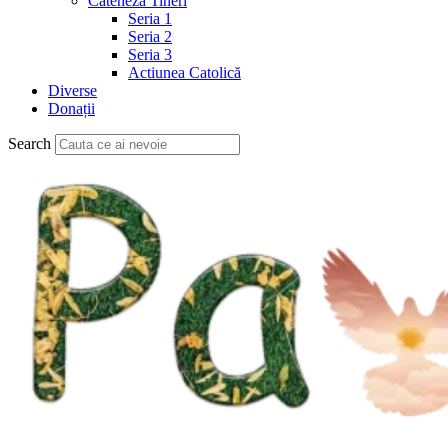
Cateheză Tineri
Seria 1
Seria 2
Seria 3
Actiunea Catolică
Diverse
Donații
Search