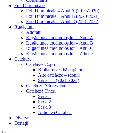
Comentarii
Foii Duminicale
Foii Duminicale – Anul A (2019-2020)
Foii Duminicale – Anul B (2020-2021)
Foii Duminicale – Anul C (2021-2022)
Rugăciuni
Adorații
Rugăciunea credincioșilor – Anul A
Rugăciunea credincioșilor – Anul B
Rugăciunea credincioșilor – Anul C
Rugăciunea credincioșilor – Zilnice
Cateheze
Cateheze Copii
Biblia povestită copiilor
Alte cateheze – (copii)
Seria 1 – (2021-2022)
Cateheze Adolescenți
Cateheză Tineri
Seria 1
Seria 2
Seria 3
Actiunea Catolică
Diverse
Donații