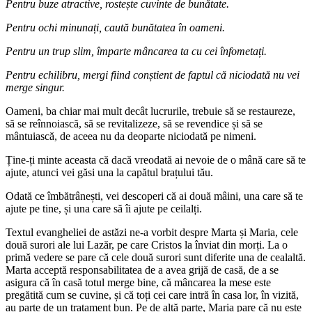
Pentru buze atractive, rostește cuvinte de bunătate.
Pentru ochi minunați, caută bunătatea în oameni.
Pentru un trup slim, împarte mâncarea ta cu cei înfometați.
Pentru echilibru, mergi fiind conștient de faptul că niciodată nu vei
merge singur.
Oameni, ba chiar mai mult decât lucrurile, trebuie să se restaureze,
să se reînnoiască, să se revitalizeze, să se revendice și să se
mântuiască, de aceea nu da deoparte niciodată pe nimeni.
Ține-ți minte aceasta că dacă vreodată ai nevoie de o mână care să te
ajute, atunci vei găsi una la capătul brațului tău.
Odată ce îmbătrânești, vei descoperi că ai două mâini, una care să te
ajute pe tine, și una care să îi ajute pe ceilalți.
Textul evangheliei de astăzi ne-a vorbit despre Marta și Maria, cele
două surori ale lui Lazăr, pe care Cristos la înviat din morți. La o
primă vedere se pare că cele două surori sunt diferite una de cealaltă.
Marta acceptă responsabilitatea de a avea grijă de casă, de a se
asigura că în casă totul merge bine, că mâncarea la mese este
pregătită cum se cuvine, și că toți cei care intră în casa lor, în vizită,
au parte de un tratament bun. Pe de altă parte, Maria pare că nu este