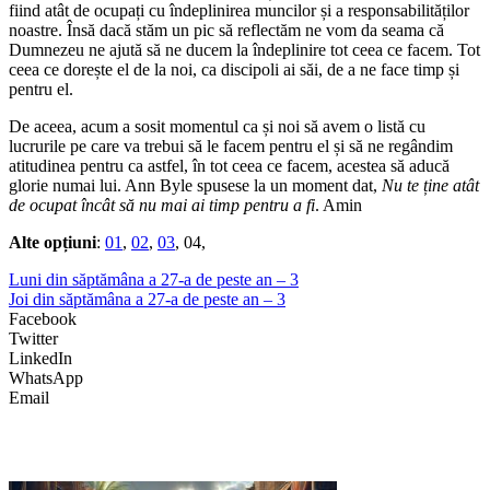
fiind atât de ocupați cu îndeplinirea muncilor și a responsabilităților
noastre. Însă dacă stăm un pic să reflectăm ne vom da seama că
Dumnezeu ne ajută să ne ducem la îndeplinire tot ceea ce facem. Tot
ceea ce dorește el de la noi, ca discipoli ai săi, de a ne face timp și
pentru el.
De aceea, acum a sosit momentul ca și noi să avem o listă cu
lucrurile pe care va trebui să le facem pentru el și să ne regândim
atitudinea pentru ca astfel, în tot ceea ce facem, acestea să aducă
glorie numai lui. Ann Byle spusese la un moment dat,
Nu te ține atât
de ocupat încât să nu mai ai timp pentru a fi
. Amin
Alte opțiuni
:
01
,
02
,
03
, 04,
Luni din săptămâna a 27-a de peste an – 3
Joi din săptămâna a 27-a de peste an – 3
Facebook
Twitter
LinkedIn
WhatsApp
Email