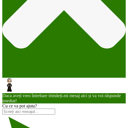
Daca aveți vreo întrebare trimiteți-mi mesaj aici și va voi răspunde
imediat!
Cu ce va pot ajuta?