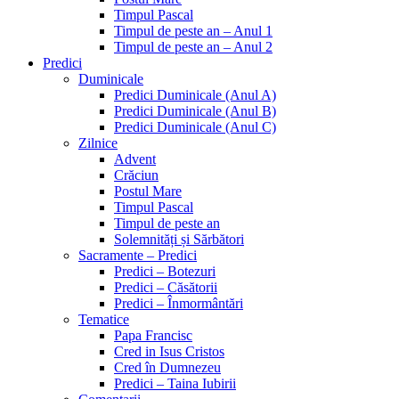
Timpul Pascal
Timpul de peste an – Anul 1
Timpul de peste an – Anul 2
Predici
Duminicale
Predici Duminicale (Anul A)
Predici Duminicale (Anul B)
Predici Duminicale (Anul C)
Zilnice
Advent
Crăciun
Postul Mare
Timpul Pascal
Timpul de peste an
Solemnități și Sărbători
Sacramente – Predici
Predici – Botezuri
Predici – Căsătorii
Predici – Înmormântări
Tematice
Papa Francisc
Cred in Isus Cristos
Cred în Dumnezeu
Predici – Taina Iubirii