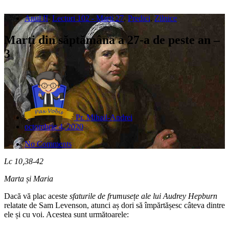
Anul II
,
Lecturi 102 - Marti 27
,
Predici
,
Zilnice
Marți din săptămâna a 27-a de peste an –
3
Pr. Mihail-Andrei
octombrie 4, 2020
No Comments
Lc 10,38-42
Marta și Maria
Dacă vă plac aceste
sfaturile de frumusețe ale lui Audrey Hepburn
relatate de Sam Levenson, atunci aș dori să împărtășesc câteva dintre
ele și cu voi. Acestea sunt următoarele: