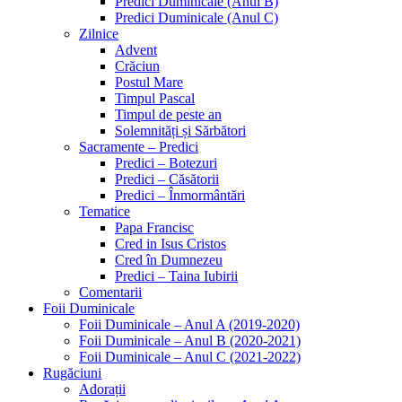
Predici Duminicale (Anul B)
Predici Duminicale (Anul C)
Zilnice
Advent
Crăciun
Postul Mare
Timpul Pascal
Timpul de peste an
Solemnități și Sărbători
Sacramente – Predici
Predici – Botezuri
Predici – Căsătorii
Predici – Înmormântări
Tematice
Papa Francisc
Cred in Isus Cristos
Cred în Dumnezeu
Predici – Taina Iubirii
Comentarii
Foii Duminicale
Foii Duminicale – Anul A (2019-2020)
Foii Duminicale – Anul B (2020-2021)
Foii Duminicale – Anul C (2021-2022)
Rugăciuni
Adorații