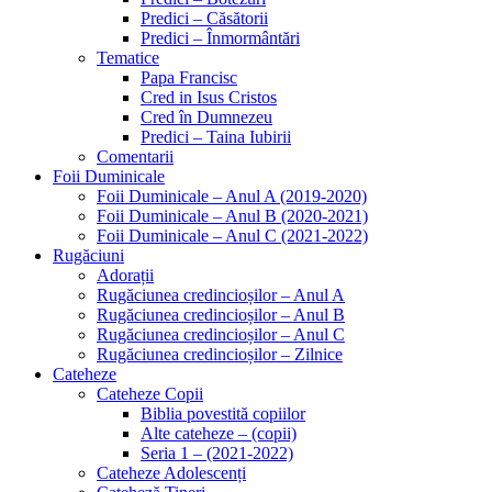
Predici – Căsătorii
Predici – Înmormântări
Tematice
Papa Francisc
Cred in Isus Cristos
Cred în Dumnezeu
Predici – Taina Iubirii
Comentarii
Foii Duminicale
Foii Duminicale – Anul A (2019-2020)
Foii Duminicale – Anul B (2020-2021)
Foii Duminicale – Anul C (2021-2022)
Rugăciuni
Adorații
Rugăciunea credincioșilor – Anul A
Rugăciunea credincioșilor – Anul B
Rugăciunea credincioșilor – Anul C
Rugăciunea credincioșilor – Zilnice
Cateheze
Cateheze Copii
Biblia povestită copiilor
Alte cateheze – (copii)
Seria 1 – (2021-2022)
Cateheze Adolescenți