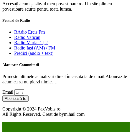
Accesați acum și site-ul meu povestioare.ro. Un site plin cu
povestioare scurte pentru toata lumea.
Posturi de Radio
RAdio Ercis Fm
Radio Vatican
Radio Maria: 1 | 2
Radio Iaşi (AM) / FM
Predici (audio + text)
Alaturate Comunitatii
Primeste ultimele actualizari direct în casuta ta de email.Aboneaz-te
acum ca sa nu pierzi nimic….
Email
Abonează-te
Copyright © 2024 PaxVobis.ro
All Rights Reserved. Creat de bymihail.com