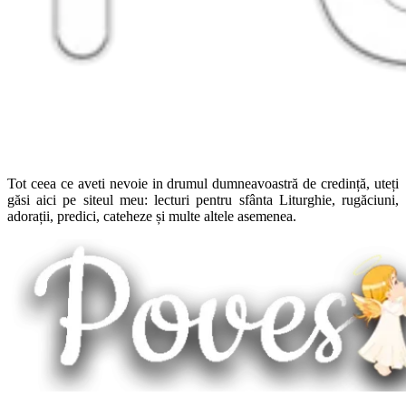
Tot ceea ce aveti nevoie in drumul dumneavoastră de credință, uteți
găsi aici pe siteul meu: lecturi pentru sfânta Liturghie, rugăciuni,
adorații, predici, cateheze și multe altele asemenea.