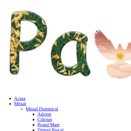
Acasa
Missal
Missal Duminical
Advent
Crăciun
Postul Mare
Timpul Pascal