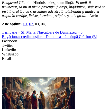
Bhagavad Gita
, din Hinduism despre umilință:
Fi umil, fi
nevinovat, să nu ai nici o pretenție, fi drept, îngăduitor; slujește-l pe
învățătorul tău cu o ascultare adevărată, păstrându-ți mintea și
trupul în curăție, liniște, fermitate, stăpânește-ți ego-ul…
Amin
Alte opțiuni
:
01
,
02
, 03, 04,
1 ianuarie – Sf. Maria, Născătoare de Dumnezeu – 5
Rugăciunea credincioșilor – Duminica a 2-a după Crăciun (B)
Facebook
Twitter
LinkedIn
WhatsApp
Email