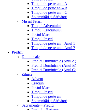
Timpul de peste an – A
Timpul de peste an – B
Timpul de peste an – C
Solemnități și Sărbători
Missal Ferial
Timpul Adventului
Timpul Crăciunului
Postul Mare
Timpul Pascal
Timpul de peste an – Anul 1
Timpul de peste an – Anul 2
Predici
Duminicale
Predici Duminicale (Anul A)
Predici Duminicale (Anul B)
Predici Duminicale (Anul C)
Zilnice
Advent
Crăciun
Postul Mare
Timpul Pascal
Timpul de peste an
Solemnități și Sărbători
Sacramente – Predici
Predici – Botezuri