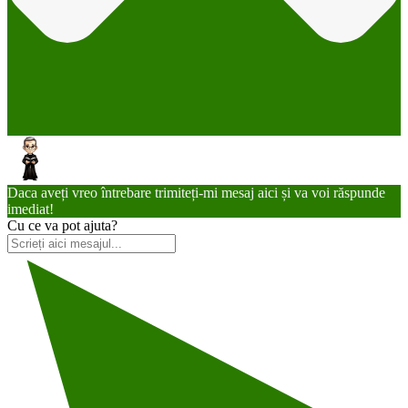
Daca aveți vreo întrebare trimiteți-mi mesaj aici și va voi răspunde
imediat!
Cu ce va pot ajuta?