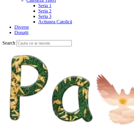
Cateheză Tineri
Seria 1
Seria 2
Seria 3
Actiunea Catolică
Diverse
Donații
Search