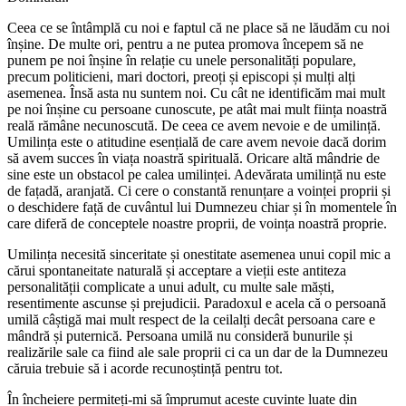
Ceea ce se întâmplă cu noi e faptul că ne place să ne lăudăm cu noi
înșine. De multe ori, pentru a ne putea promova începem să ne
punem pe noi înșine în relație cu unele personalități populare,
precum politicieni, mari doctori, preoți și episcopi și mulți alți
asemenea. Însă asta nu suntem noi. Cu cât ne identificăm mai mult
pe noi înșine cu persoane cunoscute, pe atât mai mult ființa noastră
reală rămâne necunoscută. De ceea ce avem nevoie e de umilință.
Umilința este o atitudine esențială de care avem nevoie dacă dorim
să avem succes în viața noastră spirituală. Oricare altă mândrie de
sine este un obstacol pe calea umilinței. Adevărata umilință nu este
de fațadă, aranjată. Ci cere o constantă renunțare a voinței proprii și
o deschidere față de cuvântul lui Dumnezeu chiar și în momentele în
care diferă de conceptele noastre proprii, de voința noastră proprie.
Umilința necesită sinceritate și onestitate asemenea unui copil mic a
cărui spontaneitate naturală și acceptare a vieții este antiteza
personalității complicate a unui adult, cu multe sale măști,
resentimente ascunse și prejudicii. Paradoxul e acela că o persoană
umilă câștigă mai mult respect de la ceilalți decât persoana care e
mândră și puternică. Persoana umilă nu consideră bunurile și
realizările sale ca fiind ale sale proprii ci ca un dar de la Dumnezeu
căruia trebuie să i acorde recunoștință pentru tot.
În încheiere permiteți-mi să împrumut aceste cuvinte luate din