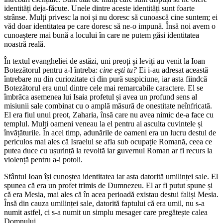
identități deja-făcute. Unele dintre aceste identități sunt foarte
strânse. Mulți privesc la noi și nu doresc să cunoască cine suntem; ei
văd doar identitatea pe care doresc să ne-o impună. Însă noi avem o
cunoaștere mai bună a locului în care ne putem găsi identitatea
noastră reală.
În textul evangheliei de astăzi, uni preoți și leviți au venit la Ioan
Botezătorul pentru a-l întreba:
cine ești tu?
Ei i-au adresat această
întrebare nu din curiozitate ci din pură suspiciune, iar asta fiindcă
Botezătorul era unul dintre cele mai remarcabile caractere. El se
îmbrăca asemenea lui Isaia profetul și avea un profund sens al
misiunii sale combinat cu o amplă măsură de onestitate neînfricată.
El era fiul unui preot, Zaharia, însă care nu avea nimic de-a face cu
templul. Mulți oameni veneau la el pentru ai asculta cuvintele și
învățăturile. În acel timp, adunările de oameni era un lucru destul de
periculos mai ales că Israelul se afla sub ocupație Romană, ceea ce
putea duce cu ușurință la revoltă iar guvernul Roman ar fi recurs la
violență pentru a-i potoli.
Sfântul Ioan își cunoștea identitatea iar asta datorită umilinței sale. El
spunea că era un profet trimis de Dumnezeu. El ar fi putut spune și
că era Mesia, mai ales că în acea perioadă existau destui faliși Mesia.
Însă din cauza umilinței sale, datorită faptului că era umil, nu s-a
numit astfel, ci s-a numit un simplu mesager care pregătește calea
Domnului.