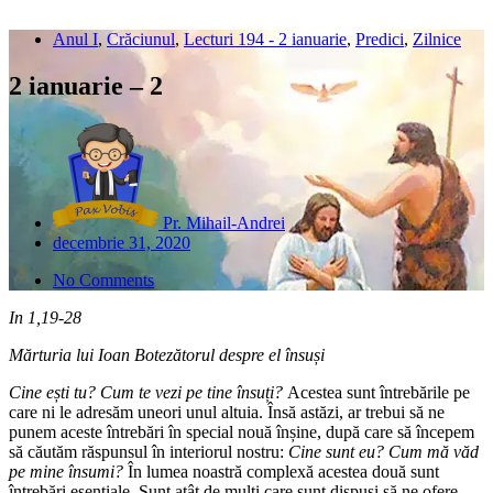
Anul I
,
Crăciunul
,
Lecturi 194 - 2 ianuarie
,
Predici
,
Zilnice
2 ianuarie – 2
Pr. Mihail-Andrei
decembrie 31, 2020
No Comments
In 1,19-28
Mărturia lui Ioan Botezătorul despre el însuși
Cine ești tu? Cum te vezi pe tine însuți?
Acestea sunt întrebările pe
care ni le adresăm uneori unul altuia. Însă astăzi, ar trebui să ne
punem aceste întrebări în special nouă înșine, după care să începem
să căutăm răspunsul în interiorul nostru:
Cine sunt eu? Cum mă văd
pe mine însumi?
În lumea noastră complexă acestea două sunt
întrebări esențiale. Sunt atât de mulți care sunt dispuși să ne ofere