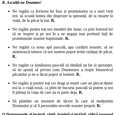
R. Ascultă-ne Doamne!
Ne rugăm ca învierea lui Isus și promisiunea sa a unei vieți
noi, să scoată lumea din disperare la speranță, de la moarte la
viață, de la păcat la har.
R.
Ne rugăm pentru toți noi membri din lume, ca prin botezul lor
să ne inspire și pe noi în a ne angaja mai profund față de
promisiunile noastre baptismale.
R.
Ne rugăm ca noua apă pascală, apa curățirii noastre, să ne
amintească tuturor că noi suntem popor iertat curățați de păcat.
R.
Ne rugăm ca lumânarea pascală să rămână un far al speranței,
să ne spună să privim cum Dumnezeu a risipit întunericul
păcatului și ne-a făcut popor al luminii.
R.
Ne rugăm și pentru toți cei dragi ai noștri care au plecat dintre
noi la o viață nouă, ca plini de bucuria pascală să putem și noi
fi părtași la viața de care au ei parte deja.
R.
Să păstrăm un moment de tăcere în care să mulțumim
Domnului și să îi prezentăm nevoile noastre proprii.
R.
O Dumnezeule al învierii, vieții, luminii și iertării, ridică poporul