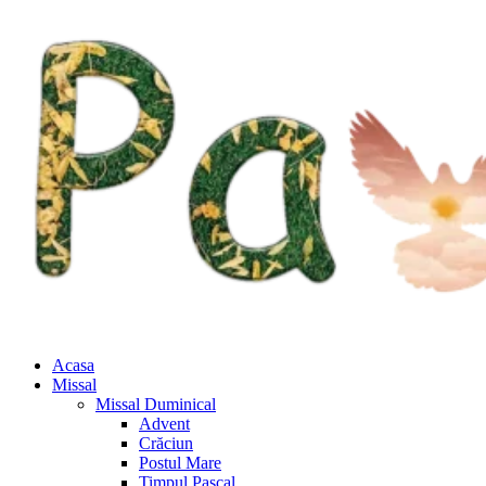
Acasa
Missal
Missal Duminical
Advent
Crăciun
Postul Mare
Timpul Pascal