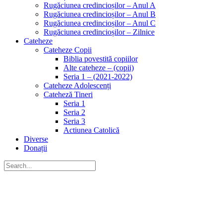
Rugăciunea credincioșilor – Anul A
Rugăciunea credincioșilor – Anul B
Rugăciunea credincioșilor – Anul C
Rugăciunea credincioșilor – Zilnice
Cateheze
Cateheze Copii
Biblia povestită copiilor
Alte cateheze – (copii)
Seria 1 – (2021-2022)
Cateheze Adolescenți
Cateheză Tineri
Seria 1
Seria 2
Seria 3
Actiunea Catolică
Diverse
Donații