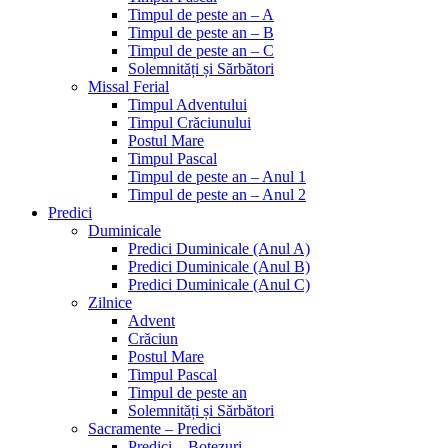
Timpul de peste an – A
Timpul de peste an – B
Timpul de peste an – C
Solemnități și Sărbători
Missal Ferial
Timpul Adventului
Timpul Crăciunului
Postul Mare
Timpul Pascal
Timpul de peste an – Anul 1
Timpul de peste an – Anul 2
Predici
Duminicale
Predici Duminicale (Anul A)
Predici Duminicale (Anul B)
Predici Duminicale (Anul C)
Zilnice
Advent
Crăciun
Postul Mare
Timpul Pascal
Timpul de peste an
Solemnități și Sărbători
Sacramente – Predici
Predici – Botezuri