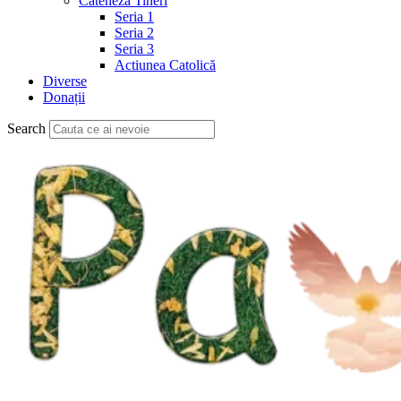
Cateheză Tineri
Seria 1
Seria 2
Seria 3
Actiunea Catolică
Diverse
Donații
Search