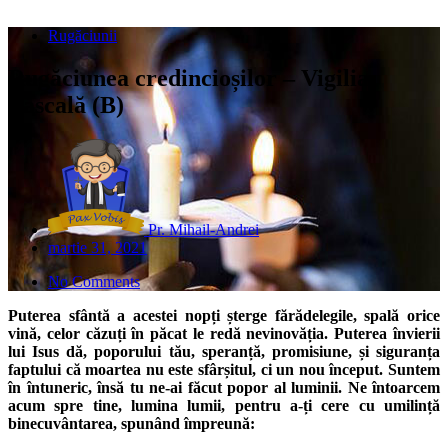
Rugăciunii
Rugăciunea credincioșilor – Vigilia
Pascală (B)
Pr. Mihail-Andrei
martie 31, 2021
No Comments
Puterea sfântă a acestei nopți șterge fărădelegile, spală orice
vină, celor căzuți în păcat le redă nevinovăția. Puterea învierii
lui Isus dă, poporului tău, speranță, promisiune, și siguranța
faptului că moartea nu este sfârșitul, ci un nou început. Suntem
în întuneric, însă tu ne-ai făcut popor al luminii. Ne întoarcem
acum spre tine, lumina lumii, pentru a-ți cere cu umilință
binecuvântarea, spunând împreună: