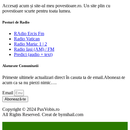
Accesați acum și site-ul meu povestioare.ro. Un site plin cu
povestioare scurte pentru toata lumea.
Posturi de Radio
RAdio Ercis Fm
Radio Vatican
Radio Maria: 1 | 2
Radio Iaşi (AM) / FM
Predici (audio + text)
Alaturate Comunitatii
Primeste ultimele actualizari direct în casuta ta de email.Aboneaz-te
acum ca sa nu pierzi nimic….
Email
Abonează-te
Copyright © 2024 PaxVobis.ro
All Rights Reserved. Creat de bymihail.com