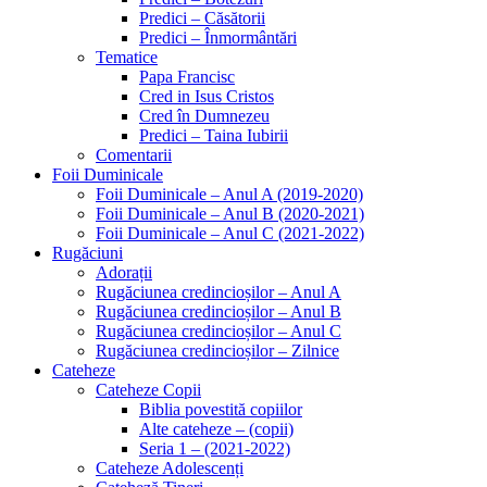
Predici – Căsătorii
Predici – Înmormântări
Tematice
Papa Francisc
Cred in Isus Cristos
Cred în Dumnezeu
Predici – Taina Iubirii
Comentarii
Foii Duminicale
Foii Duminicale – Anul A (2019-2020)
Foii Duminicale – Anul B (2020-2021)
Foii Duminicale – Anul C (2021-2022)
Rugăciuni
Adorații
Rugăciunea credincioșilor – Anul A
Rugăciunea credincioșilor – Anul B
Rugăciunea credincioșilor – Anul C
Rugăciunea credincioșilor – Zilnice
Cateheze
Cateheze Copii
Biblia povestită copiilor
Alte cateheze – (copii)
Seria 1 – (2021-2022)
Cateheze Adolescenți