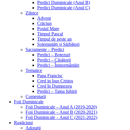
Predici Duminicale (Anul B)
Predici Duminicale (Anul C)
Zilnice
Advent
Crăciun
Postul Mare
Timpul Pascal
Timpul de peste an
Solemnități și Sărbători
Sacramente – Predici
Predici – Botezuri
Predici – Căsătorii
Predici – Înmormântări
Tematice
Papa Francisc
Cred in Isus Cristos
Cred în Dumnezeu
Predici – Taina Iubirii
Comentarii
Foii Duminicale
Foii Duminicale – Anul A (2019-2020)
Foii Duminicale – Anul B (2020-2021)
Foii Duminicale – Anul C (2021-2022)
Rugăciuni
Adorații