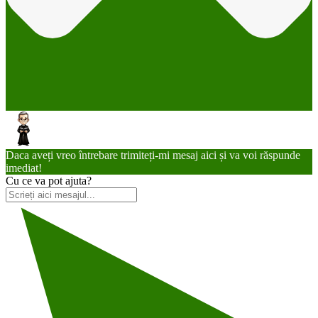
Daca aveți vreo întrebare trimiteți-mi mesaj aici și va voi răspunde
imediat!
Cu ce va pot ajuta?