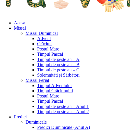
Acasa
Missal
Missal Duminical
Advent
Crăciun
Postul Mare
Timpul Pascal
Timpul de peste an – A
Timpul de peste an – B
Timpul de peste an – C
Solemnități și Sărbători
Missal Ferial
Timpul Adventului
Timpul Crăciunului
Postul Mare
Timpul Pascal
Timpul de peste an – Anul 1
Timpul de peste an – Anul 2
Predici
Duminicale
Predici Duminicale (Anul A)