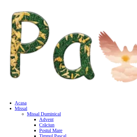
Acasa
Missal
Missal Duminical
Advent
Crăciun
Postul Mare
Timpul Pascal