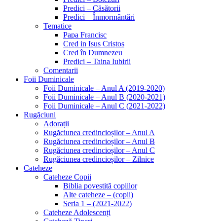
Predici – Căsătorii
Predici – Înmormântări
Tematice
Papa Francisc
Cred in Isus Cristos
Cred în Dumnezeu
Predici – Taina Iubirii
Comentarii
Foii Duminicale
Foii Duminicale – Anul A (2019-2020)
Foii Duminicale – Anul B (2020-2021)
Foii Duminicale – Anul C (2021-2022)
Rugăciuni
Adorații
Rugăciunea credincioșilor – Anul A
Rugăciunea credincioșilor – Anul B
Rugăciunea credincioșilor – Anul C
Rugăciunea credincioșilor – Zilnice
Cateheze
Cateheze Copii
Biblia povestită copiilor
Alte cateheze – (copii)
Seria 1 – (2021-2022)
Cateheze Adolescenți