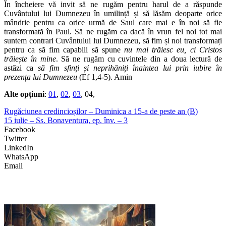
În încheiere vă invit să ne rugăm pentru harul de a răspunde
Cuvântului lui Dumnezeu în umilință și să lăsăm deoparte orice
mândrie pentru ca orice urmă de Saul care mai e în noi să fie
transformată în Paul. Să ne rugăm ca dacă în vrun fel noi tot mai
suntem contrari Cuvântului lui Dumnezeu, să fim și noi transformați
pentru ca să fim capabili să spune
nu mai trăiesc eu, ci Cristos
trăiește în mine
. Să ne rugăm cu cuvintele din a doua lectură de
astăzi ca
să fim sfinți și neprihăniți înaintea lui prin iubire în
prezența lui Dumnezeu
(Ef 1,4-5). Amin
Alte opțiuni
:
01
,
02
,
03
, 04,
Rugăciunea credincioșilor – Duminica a 15-a de peste an (B)
15 iulie – Ss. Bonaventura, ep. înv. – 3
Facebook
Twitter
LinkedIn
WhatsApp
Email