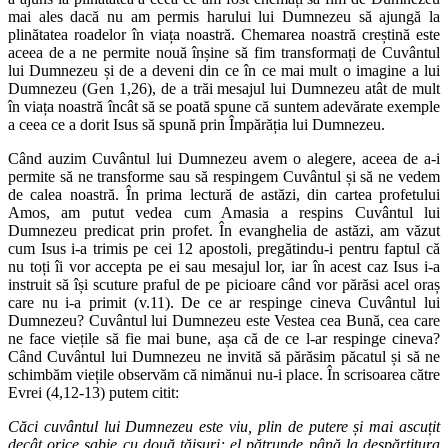
mai ales dacă nu am permis harului lui Dumnezeu să ajungă la
plinătatea roadelor în viața noastră. Chemarea noastră creștină este
aceea de a ne permite nouă înșine să fim transformați de Cuvântul
lui Dumnezeu și de a deveni din ce în ce mai mult o imagine a lui
Dumnezeu (Gen 1,26), de a trăi mesajul lui Dumnezeu atât de mult
în viața noastră încât să se poată spune că suntem adevărate exemple
a ceea ce a dorit Isus să spună prin Împărăția lui Dumnezeu.
Când auzim Cuvântul lui Dumnezeu avem o alegere, aceea de a-i
permite să ne transforme sau să respingem Cuvântul și să ne vedem
de calea noastră. În prima lectură de astăzi, din cartea profetului
Amos, am putut vedea cum Amasia a respins Cuvântul lui
Dumnezeu predicat prin profet. În evanghelia de astăzi, am văzut
cum Isus i-a trimis pe cei 12 apostoli, pregătindu-i pentru faptul că
nu toți îi vor accepta pe ei sau mesajul lor, iar în acest caz Isus i-a
instruit să își scuture praful de pe picioare când vor părăsi acel oraș
care nu i-a primit (v.11). De ce ar respinge cineva Cuvântul lui
Dumnezeu? Cuvântul lui Dumnezeu este Vestea cea Bună, cea care
ne face viețile să fie mai bune, așa că de ce l-ar respinge cineva?
Când Cuvântul lui Dumnezeu ne invită să părăsim păcatul și să ne
schimbăm viețile observăm că nimănui nu-i place. În scrisoarea către
Evrei (4,12-13) putem citit:
Căci cuvântul lui Dumnezeu este viu, plin de putere și mai ascuțit
decât orice sabie cu două tăișuri; el pătrunde până la despărțitura