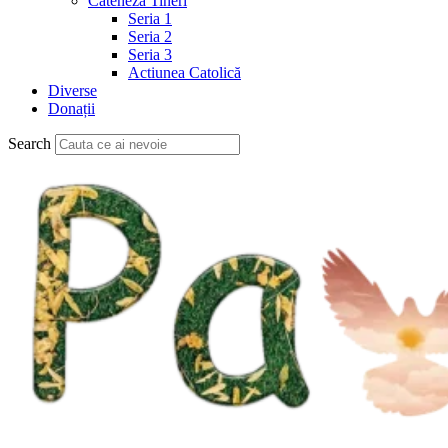
Cateheză Tineri
Seria 1
Seria 2
Seria 3
Actiunea Catolică
Diverse
Donații
Search