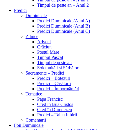
Timpul de peste an – Anul 2
Predici
Duminicale
Predici Duminicale (Anul A)
Predici Duminicale (Anul B)
Predici Duminicale (Anul C)
Zilnice
Advent
Crăciun
Postul Mare
Timpul Pascal
Timpul de peste an
Solemnități și Sărbători
Sacramente – Predici
Predici – Botezuri
Predici – Căsătorii
Predici – Înmormântări
Tematice
Papa Francisc
Cred in Isus Cristos
Cred în Dumnezeu
Predici – Taina Iubirii
Comentarii
Foii Duminicale