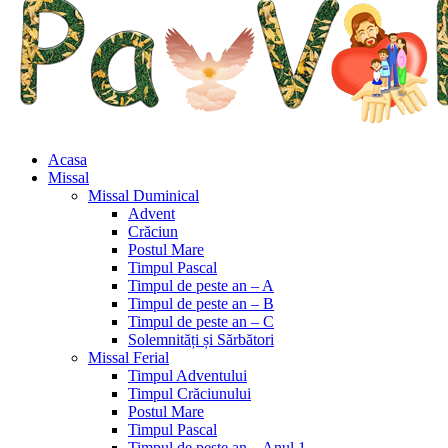
Acasa
Missal
Missal Duminical
Advent
Crăciun
Postul Mare
Timpul Pascal
Timpul de peste an – A
Timpul de peste an – B
Timpul de peste an – C
Solemnități și Sărbători
Missal Ferial
Timpul Adventului
Timpul Crăciunului
Postul Mare
Timpul Pascal
Timpul de peste an – Anul 1