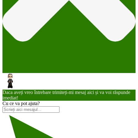
Daca aveți vreo întrebare trimiteți-mi mesaj aici și va voi răspunde
imediat!
Cu ce va pot ajuta?