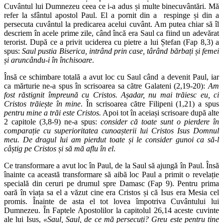
Cuvântul lui Dumnezeu ceea ce i-a adus și multe binecuvântări. Mă
refer la sfântul apostol Paul. El a pornit din a respinge și din a
persecuta cuvântul la predicarea acelui cuvânt. Am putea chiar să îl
descriem în acele prime zile, când încă era Saul ca fiind un adevărat
terorist. După ce a privit uciderea cu pietre a lui Ștefan (Fap 8,3) a
spus:
Saul pustia Biserica, intrând prin case, târând bărbați și femei
și aruncându-i în închisoare
.
Însă ce schimbare totală a avut loc cu Saul când a devenit Paul, iar
ca mărturie ne-a spus în scrisoarea sa către Galateni (2,19-20):
Am
fost răstignit împreună cu Cristos. Așadar, nu mai trăiesc eu, ci
Cristos trăiește în mine
. În scrisoarea către Filipeni (1,21) a spus
pentru mine a trăi este Cristos.
Apoi tot în aceiași scrisoare după alte
2 capitole (3,8-9) ne-a spus:
consider că toate sunt o pierdere în
comparație cu superioritatea cunoașterii lui Cristos Isus Domnul
meu. De dragul lui am pierdut toate și le consider gunoi ca să-l
câștig pe Cristos și să mă aflu în el
.
Ce transformare a avut loc în Paul, de la Saul să ajungă în Paul. Însă
înainte ca această transformare să aibă loc Paul a primit o revelație
specială din ceruri pe drumul spre Damasc (Fap 9). Pentru prima
oară în viața sa el a văzut cine era Cristos și că Isus era Mesia cel
promis. Înainte de asta el tot lovea împotriva Cuvântului lui
Dumnezeu. În Faptele Apostolilor la capitolul 26,14 aceste cuvinte
ale lui Isus,
«Saul, Saul, de ce mă persecuți? Greu este pentru tine