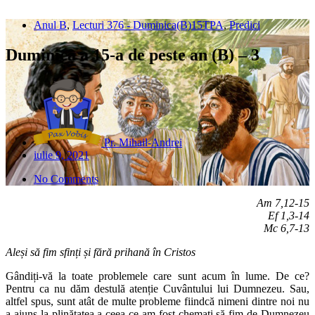
Anul B
,
Lecturi 376 - Duminica(B)15TPA
,
Predici
Duminica a 15-a de peste an (B) – 3
Pr. Mihail-Andrei
iulie 9, 2021
No Comments
Am 7,12-15
Ef 1,3-14
Mc 6,7-13
Aleși să fim sfinți și fără prihană în Cristos
Gândiți-vă la toate problemele care sunt acum în lume. De ce?
Pentru ca nu dăm destulă atenție Cuvântului lui Dumnezeu. Sau,
altfel spus, sunt atât de multe probleme fiindcă nimeni dintre noi nu
a ajuns la plinătatea a ceea ce am fost chemați să fim de Dumnezeu