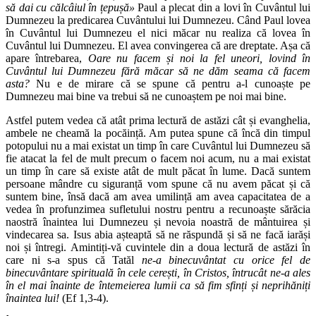
să dai cu călcâiul în țepușă»
Paul a plecat din a lovi în Cuvântul lui
Dumnezeu la predicarea Cuvântului lui Dumnezeu. Când Paul lovea
în Cuvântul lui Dumnezeu el nici măcar nu realiza că lovea în
Cuvântul lui Dumnezeu. El avea convingerea că are dreptate. Așa că
apare întrebarea,
Oare nu facem și noi la fel uneori, lovind în
Cuvântul lui Dumnezeu fără măcar să ne dăm seama că facem
asta?
Nu e de mirare că se spune că pentru a-l cunoaște pe
Dumnezeu mai bine va trebui să ne cunoaștem pe noi mai bine.
Astfel putem vedea că atât prima lectură de astăzi cât și evanghelia,
ambele ne cheamă la pocăință. Am putea spune că încă din timpul
potopului nu a mai existat un timp în care Cuvântul lui Dumnezeu să
fie atacat la fel de mult precum o facem noi acum, nu a mai existat
un timp în care să existe atât de mult păcat în lume. Dacă suntem
persoane mândre cu siguranță vom spune că nu avem păcat și că
suntem bine, însă dacă am avea umilință am avea capacitatea de a
vedea în profunzimea sufletului nostru pentru a recunoaște sărăcia
naostră înaintea lui Dumnezeu și nevoia noastră de mântuirea și
vindecarea sa. Isus abia așteaptă să ne răspundă și să ne facă iarăși
noi și întregi. Amintiți-vă cuvintele din a doua lectură de astăzi în
care ni s-a spus că Tatăl
ne-a binecuvântat cu orice fel de
binecuvântare spirituală în cele cerești, în Cristos, întrucât ne-a ales
în el mai înainte de întemeierea lumii ca să fim sfinți și neprihăniți
înaintea lui!
(Ef 1,3-4).