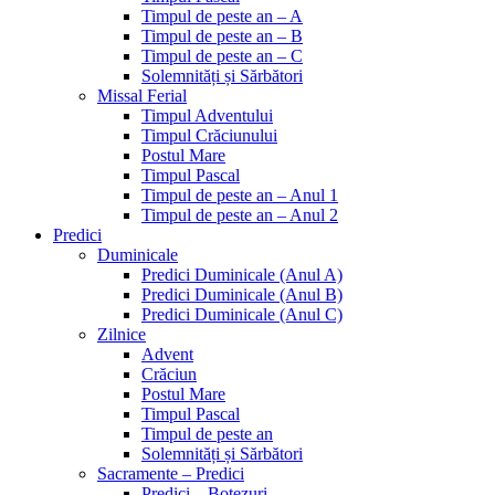
Timpul de peste an – A
Timpul de peste an – B
Timpul de peste an – C
Solemnități și Sărbători
Missal Ferial
Timpul Adventului
Timpul Crăciunului
Postul Mare
Timpul Pascal
Timpul de peste an – Anul 1
Timpul de peste an – Anul 2
Predici
Duminicale
Predici Duminicale (Anul A)
Predici Duminicale (Anul B)
Predici Duminicale (Anul C)
Zilnice
Advent
Crăciun
Postul Mare
Timpul Pascal
Timpul de peste an
Solemnități și Sărbători
Sacramente – Predici
Predici – Botezuri