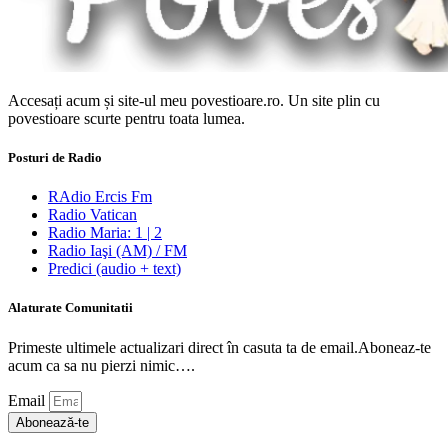
Accesați acum și site-ul meu povestioare.ro. Un site plin cu
povestioare scurte pentru toata lumea.
Posturi de Radio
RAdio Ercis Fm
Radio Vatican
Radio Maria: 1 | 2
Radio Iaşi (AM) / FM
Predici (audio + text)
Alaturate Comunitatii
Primeste ultimele actualizari direct în casuta ta de email.Aboneaz-te
acum ca sa nu pierzi nimic….
Email
Abonează-te