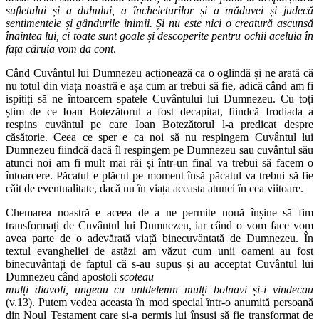
sufletului și a duhului, a încheieturilor și a măduvei și judecă
sentimentele și gândurile inimii. Și nu este nici o creatură ascunsă
înaintea lui, ci toate sunt goale și descoperite pentru ochii aceluia în
fața căruia vom da cont
.
Când Cuvântul lui Dumnezeu acționează ca o oglindă și ne arată că
nu totul din viața noastră e așa cum ar trebui să fie, adică când am fi
ispitiți să ne întoarcem spatele Cuvântului lui Dumnezeu. Cu toți
știm de ce Ioan Botezătorul a fost decapitat, fiindcă Irodiada a
respins cuvântul pe care Ioan Botezătorul l-a predicat despre
căsătorie. Ceea ce sper e ca noi să nu respingem Cuvântul lui
Dumnezeu fiindcă dacă îl respingem pe Dumnezeu sau cuvântul său
atunci noi am fi mult mai răi și într-un final va trebui să facem o
întoarcere. Păcatul e plăcut pe moment însă păcatul va trebui să fie
căit de eventualitate, dacă nu în viața aceasta atunci în cea viitoare.
Chemarea noastră e aceea de a ne permite nouă înșine să fim
transformați de Cuvântul lui Dumnezeu, iar când o vom face vom
avea parte de o adevărată viață binecuvântată de Dumnezeu. În
textul evangheliei de astăzi am văzut cum unii oameni au fost
binecuvântați de faptul că s-au supus și au acceptat Cuvântul lui
Dumnezeu când apostoli
scoteau
mulți diavoli, ungeau cu untdelemn mulți bolnavi și-i vindecau
(v.13). Putem vedea aceasta în mod special într-o anumită persoană
din Noul Testament care și-a permis lui însuși să fie transformat de