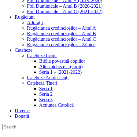
Foii Duminicale – Anul A (2019-2020)
Foii Duminicale – Anul B (2020-2021)
Foii Duminicale – Anul C (2021-2022)
Rugăciuni
Adorații
Rugăciunea credincioșilor – Anul A
Rugăciunea credincioșilor – Anul B
Rugăciunea credincioșilor – Anul C
Rugăciunea credincioșilor – Zilnice
Cateheze
Cateheze Copii
Biblia povestită copiilor
Alte cateheze – (copii)
Seria 1 – (2021-2022)
Cateheze Adolescenți
Cateheză Tineri
Seria 1
Seria 2
Seria 3
Actiunea Catolică
Diverse
Donații