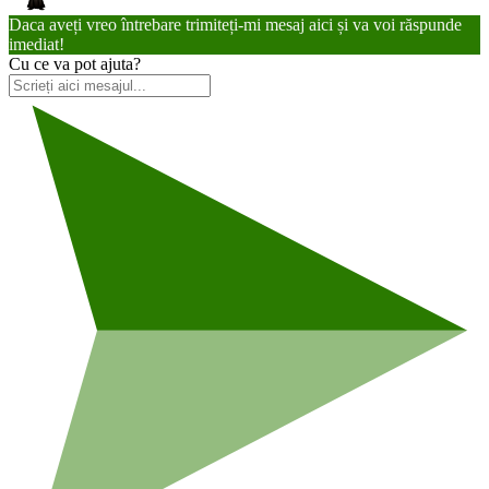
Daca aveți vreo întrebare trimiteți-mi mesaj aici și va voi răspunde
imediat!
Cu ce va pot ajuta?