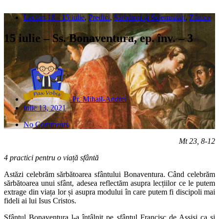
Lecturi 18 - 15 iulie
,
Predici
,
Sărbători și Solemnități
,
Zilnice
15 iulie – Ss. Bonaventura, ep. înv. – 3
Pr. Mihail-Andrei
iulie 13, 2021
No Comments
Mt 23, 8-12
4 practici pentru o viață sfântă
Astăzi celebrăm sărbătoarea sfântului Bonaventura. Când celebrăm
sărbătoarea unui sfânt, adesea reflectăm asupra lecțiilor ce le putem
extrage din viața lor și asupra modului în care putem fi discipoli mai
fideli ai lui Isus Cristos.
Sfântul Bonaventura l-a întâlnit pe sfântul Francisc de Assisi ca și