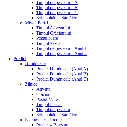
Timpul de peste an – A
Timpul de peste an – B
Timpul de peste an – C
Solemnități și Sărbători
Missal Ferial
Timpul Adventului
Timpul Crăciunului
Postul Mare
Timpul Pascal
Timpul de peste an – Anul 1
Timpul de peste an – Anul 2
Predici
Duminicale
Predici Duminicale (Anul A)
Predici Duminicale (Anul B)
Predici Duminicale (Anul C)
Zilnice
Advent
Crăciun
Postul Mare
Timpul Pascal
Timpul de peste an
Solemnități și Sărbători
Sacramente – Predici
Predici – Botezuri