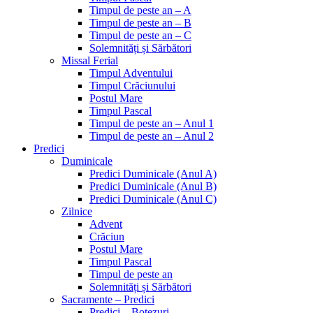
Timpul de peste an – A
Timpul de peste an – B
Timpul de peste an – C
Solemnități și Sărbători
Missal Ferial
Timpul Adventului
Timpul Crăciunului
Postul Mare
Timpul Pascal
Timpul de peste an – Anul 1
Timpul de peste an – Anul 2
Predici
Duminicale
Predici Duminicale (Anul A)
Predici Duminicale (Anul B)
Predici Duminicale (Anul C)
Zilnice
Advent
Crăciun
Postul Mare
Timpul Pascal
Timpul de peste an
Solemnități și Sărbători
Sacramente – Predici
Predici – Botezuri