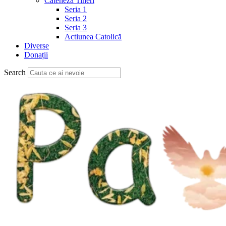
Cateheză Tineri
Seria 1
Seria 2
Seria 3
Actiunea Catolică
Diverse
Donații
Search