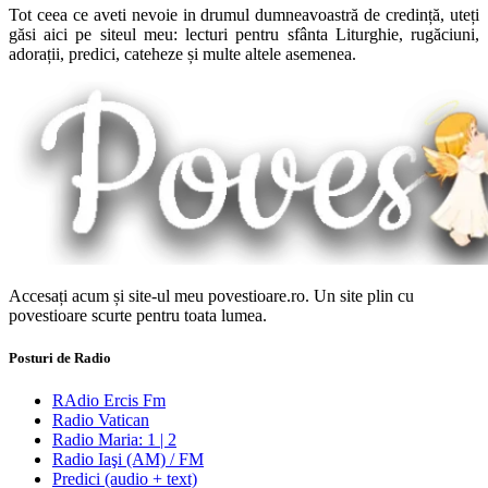
Tot ceea ce aveti nevoie in drumul dumneavoastră de credință, uteți
găsi aici pe siteul meu: lecturi pentru sfânta Liturghie, rugăciuni,
adorații, predici, cateheze și multe altele asemenea.
Accesați acum și site-ul meu povestioare.ro. Un site plin cu
povestioare scurte pentru toata lumea.
Posturi de Radio
RAdio Ercis Fm
Radio Vatican
Radio Maria: 1 | 2
Radio Iaşi (AM) / FM
Predici (audio + text)