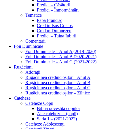
Predici – Căsătorii
Predici – Înmormântări
Tematice
Papa Francisc
Cred in Isus Cristos
Cred în Dumnezeu
Predici – Taina Iubirii
Comentarii
Foii Duminicale
Foii Duminicale – Anul A (2019-2020)
Foii Duminicale – Anul B (2020-2021)
Foii Duminicale – Anul C (2021-2022)
Rugăciuni
Adorații
Rugăciunea credincioșilor – Anul A
Rugăciunea credincioșilor – Anul B
Rugăciunea credincioșilor – Anul C
Rugăciunea credincioșilor – Zilnice
Cateheze
Cateheze Copii
Biblia povestită copiilor
Alte cateheze – (copii)
Seria 1 – (2021-2022)
Cateheze Adolescenți