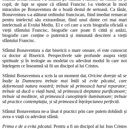
copil, de fapt se spune că sfântul Francisc l-a vindecat în mod
miraculos pe Bonaventura de o boală destul de serioasă. Ca tânăr,
Bonaventura s-a alăturat ordinului franciscan, fiind imediat remarcat
pentru intelectul său extraordinar, fiind unul dintre cei mai mari
intelectuali ai Evului Mediu. El e cel care a scris biografia oficială a
vieții sfântului Francisc, biografie care poate fi citită și astăzi,
biografie care conține o puternică și minunată descriere a vieții
sfântului Francisc.
Sfântul Bonaventura a dat bisericii o mare onoare, el este cunoscut
ca doctor al Bisericii. Perspectivele sale profunde asupra vieții
spirituale și în teologie au modelat cu adevărat modul în care noi
înțelegem ce înseamnă să fii un discipol al lui Cristos.
Sfântul Bonaventura a scris la un moment dat,
Oricine dorește să se
înalțe la Dumnezeu trebuie mai întâi să evite păcatul, care
deformează natura noastră; trebuie să primească harul reparator;
trebuie să ducă o viață bună, să primească dreptatea purificatoare;
trebuie să mediteze, să primească cunoștințele iluminatoare; trebuie
să practice contemplația, și să primească înțelepciunea perfectă.
Sfântul Bonaventura ne-a lăsat 4 practici prin care putem dobândi și
avea o viață cu adevărat sfântă.
Prima e de a evita păcatul.
Pentru a fi un discipol al lui Isus Cristos