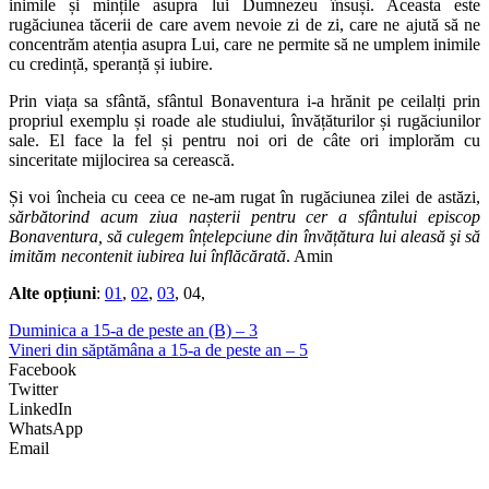
inimile și mințile asupra lui Dumnezeu însuși. Aceasta este
rugăciunea tăcerii de care avem nevoie zi de zi, care ne ajută să ne
concentrăm atenția asupra Lui, care ne permite să ne umplem inimile
cu credință, speranță și iubire.
Prin viața sa sfântă, sfântul Bonaventura i-a hrănit pe ceilalți prin
propriul exemplu și roade ale studiului, învățăturilor și rugăciunilor
sale. El face la fel și pentru noi ori de câte ori implorăm cu
sinceritate mijlocirea sa cerească.
Și voi încheia cu ceea ce ne-am rugat în rugăciunea zilei de astăzi,
sărbătorind acum ziua nașterii pentru cer a sfântului episcop
Bonaventura, să culegem înțelepciune din învățătura lui aleasă şi să
imităm necontenit iubirea lui înflăcărată
. Amin
Alte opțiuni
:
01
,
02
,
03
, 04,
Duminica a 15-a de peste an (B) – 3
Vineri din săptămâna a 15-a de peste an – 5
Facebook
Twitter
LinkedIn
WhatsApp
Email