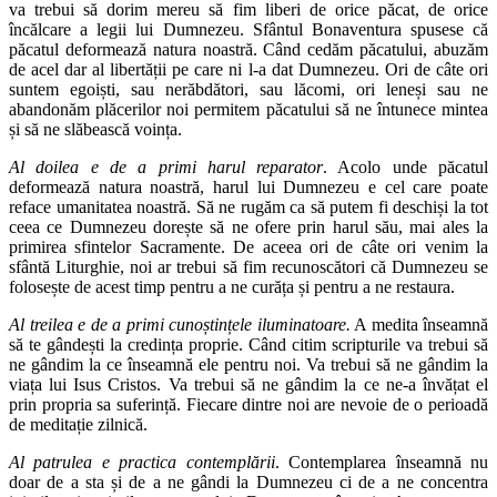
va trebui să dorim mereu să fim liberi de orice păcat, de orice
încălcare a legii lui Dumnezeu. Sfântul Bonaventura spusese că
păcatul deformează natura noastră. Când cedăm păcatului, abuzăm
de acel dar al libertății pe care ni l-a dat Dumnezeu. Ori de câte ori
suntem egoiști, sau nerăbdători, sau lăcomi, ori leneși sau ne
abandonăm plăcerilor noi permitem păcatului să ne întunece mintea
și să ne slăbească voința.
Al doilea e de a primi harul reparator
. Acolo unde păcatul
deformează natura noastră, harul lui Dumnezeu e cel care poate
reface umanitatea noastră. Să ne rugăm ca să putem fi deschiși la tot
ceea ce Dumnezeu dorește să ne ofere prin harul său, mai ales la
primirea sfintelor Sacramente. De aceea ori de câte ori venim la
sfântă Liturghie, noi ar trebui să fim recunoscători că Dumnezeu se
folosește de acest timp pentru a ne curăța și pentru a ne restaura.
Al treilea e de a primi cunoștințele iluminatoare.
A medita înseamnă
să te gândești la credința proprie. Când citim scripturile va trebui să
ne gândim la ce înseamnă ele pentru noi. Va trebui să ne gândim la
viața lui Isus Cristos. Va trebui să ne gândim la ce ne-a învățat el
prin propria sa suferință. Fiecare dintre noi are nevoie de o perioadă
de meditație zilnică.
Al patrulea e practica contemplării
. Contemplarea înseamnă nu
doar de a sta și de a ne gândi la Dumnezeu ci de a ne concentra