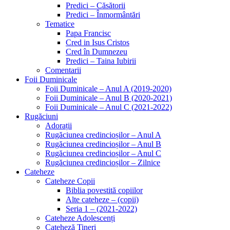
Predici – Căsătorii
Predici – Înmormântări
Tematice
Papa Francisc
Cred in Isus Cristos
Cred în Dumnezeu
Predici – Taina Iubirii
Comentarii
Foii Duminicale
Foii Duminicale – Anul A (2019-2020)
Foii Duminicale – Anul B (2020-2021)
Foii Duminicale – Anul C (2021-2022)
Rugăciuni
Adorații
Rugăciunea credincioșilor – Anul A
Rugăciunea credincioșilor – Anul B
Rugăciunea credincioșilor – Anul C
Rugăciunea credincioșilor – Zilnice
Cateheze
Cateheze Copii
Biblia povestită copiilor
Alte cateheze – (copii)
Seria 1 – (2021-2022)
Cateheze Adolescenți
Cateheză Tineri