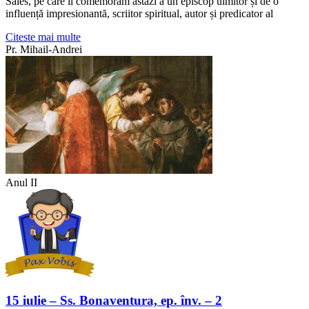
Sales, pe care îl comemorăm astăzi a un episcop uimitor și de o
influență impresionantă, scriitor spiritual, autor și predicator al
Citeste mai multe
Pr. Mihail-Andrei
Anul II
15 iulie – Ss. Bonaventura, ep. înv. – 2