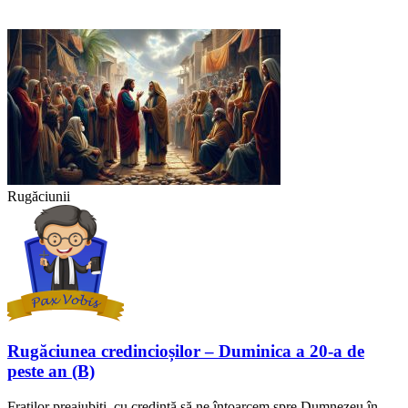
Rugăciunii
Rugăciunea credincioșilor – Duminica a 20-a de
peste an (B)
Fraților preaiubiți, cu credință să ne întoarcem spre Dumnezeu în