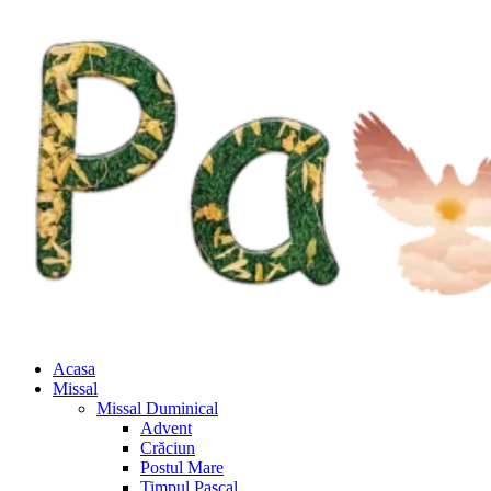
Acasa
Missal
Missal Duminical
Advent
Crăciun
Postul Mare
Timpul Pascal