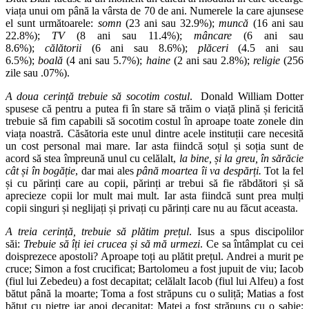
viața unui om până la vârsta de 70 de ani. Numerele la care ajunsese
el sunt următoarele:
somn
(23 ani sau 32.9%);
muncă
(16 ani sau
22.8%);
TV
(8 ani sau 11.4%);
mâncare
(6 ani sau
8.6%);
călătorii
(6 ani sau 8.6%);
plăceri
(4.5 ani sau
6.5%);
boală
(4 ani sau 5.7%);
haine
(2 ani sau 2.8%);
religie
(256
zile sau .07%).
A doua cerință trebuie să socotim costul
. Donald William Dotter
spusese că pentru a putea fi în stare să trăim o viață plină și fericită
trebuie să fim capabili să socotim costul în aproape toate zonele din
viața noastră. Căsătoria este unul dintre acele instituții care necesită
un cost personal mai mare. Iar asta fiindcă soțul și soția sunt de
acord să stea împreună unul cu celălalt,
la bine, și la greu, în sărăcie
cât și în bogăție
, dar mai ales
până moartea îi va despărți.
Tot la fel
și cu părinți care au copii, părinți ar trebui să fie răbdători și să
aprecieze copii lor mult mai mult. Iar asta fiindcă sunt prea mulți
copii singuri și neglijați și privați cu părinți care nu au făcut aceasta.
A treia cerință, trebuie să plătim prețul
. Isus a spus discipolilor
săi:
Trebuie să îți iei crucea și să mă urmezi
. Ce sa întâmplat cu cei
doisprezece apostoli? Aproape toți au plătit prețul. Andrei a murit pe
cruce; Simon a fost crucificat; Bartolomeu a fost jupuit de viu; Iacob
(fiul lui Zebedeu) a fost decapitat; celălalt Iacob (fiul lui Alfeu) a fost
bătut până la moarte; Toma a fost străpuns cu o suliță; Matias a fost
bătut cu pietre iar apoi decapitat; Matei a fost străpuns cu o sabie;