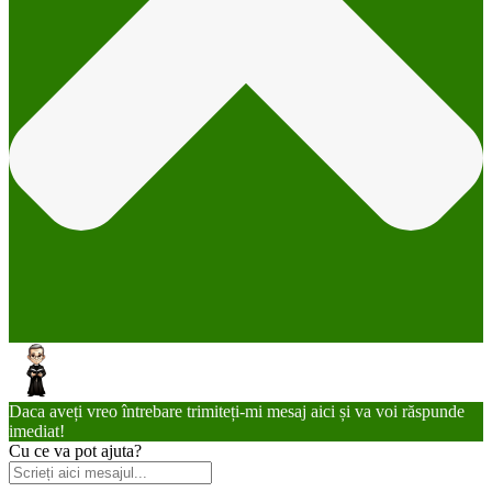
Daca aveți vreo întrebare trimiteți-mi mesaj aici și va voi răspunde
imediat!
Cu ce va pot ajuta?