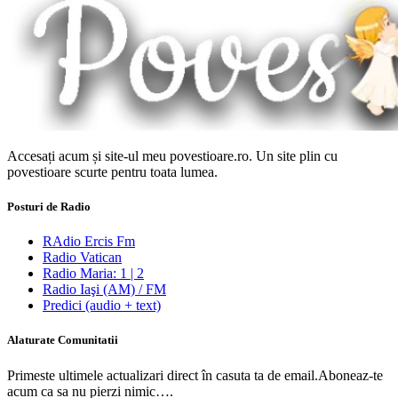
Accesați acum și site-ul meu povestioare.ro. Un site plin cu
povestioare scurte pentru toata lumea.
Posturi de Radio
RAdio Ercis Fm
Radio Vatican
Radio Maria: 1 | 2
Radio Iaşi (AM) / FM
Predici (audio + text)
Alaturate Comunitatii
Primeste ultimele actualizari direct în casuta ta de email.Aboneaz-te
acum ca sa nu pierzi nimic….