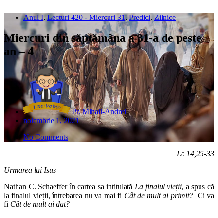
Anul I
,
Lecturi 420 - Miercuri 31
,
Predici
,
Zilnice
Miercuri din săptămâna a 31-a de peste
an – 4
Pr. Mihail-Andrei
noiembrie 1, 2021
No Comments
Lc 14,25-33
Urmarea lui Isus
Nathan C. Schaeffer în cartea sa intitulată
La finalul vieții
, a spus că
la finalul vieții, întrebarea nu va mai fi
Cât de mult ai primit?
Ci va
fi
Cât de mult ai dat?