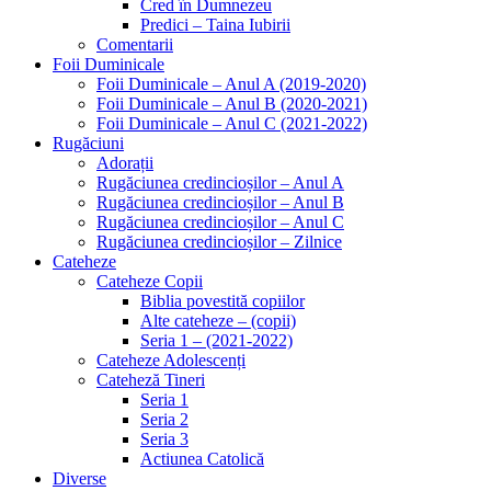
Cred în Dumnezeu
Predici – Taina Iubirii
Comentarii
Foii Duminicale
Foii Duminicale – Anul A (2019-2020)
Foii Duminicale – Anul B (2020-2021)
Foii Duminicale – Anul C (2021-2022)
Rugăciuni
Adorații
Rugăciunea credincioșilor – Anul A
Rugăciunea credincioșilor – Anul B
Rugăciunea credincioșilor – Anul C
Rugăciunea credincioșilor – Zilnice
Cateheze
Cateheze Copii
Biblia povestită copiilor
Alte cateheze – (copii)
Seria 1 – (2021-2022)
Cateheze Adolescenți
Cateheză Tineri
Seria 1
Seria 2
Seria 3
Actiunea Catolică
Diverse