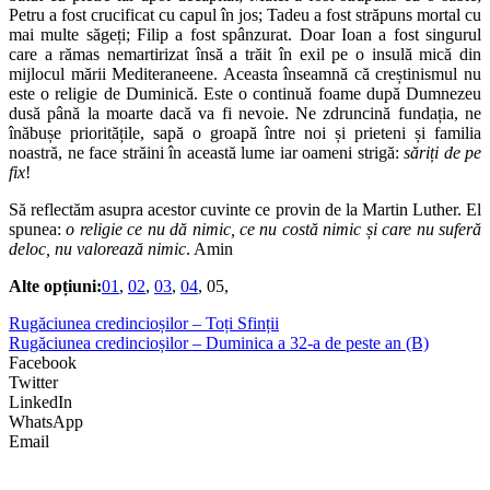
Petru a fost crucificat cu capul în jos; Tadeu a fost străpuns mortal cu
mai multe săgeți; Filip a fost spânzurat. Doar Ioan a fost singurul
care a rămas nemartirizat însă a trăit în exil pe o insulă mică din
mijlocul mării Mediteraneene. Aceasta înseamnă că creștinismul nu
este o religie de Duminică. Este o continuă foame după Dumnezeu
dusă până la moarte dacă va fi nevoie. Ne zdruncină fundația, ne
înăbușe prioritățile, sapă o groapă între noi și prieteni și familia
noastră, ne face străini în această lume iar oameni strigă:
săriți de pe
fix
!
Să reflectăm asupra acestor cuvinte ce provin de la Martin Luther. El
spunea:
o religie ce nu dă nimic, ce nu costă nimic și care nu suferă
deloc, nu valorează nimic
. Amin
Alte opțiuni:
01
,
02
,
03
,
04
, 05,
Rugăciunea credincioșilor – Toți Sfinții
Rugăciunea credincioșilor – Duminica a 32-a de peste an (B)
Facebook
Twitter
LinkedIn
WhatsApp
Email