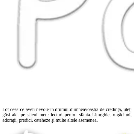
Tot ceea ce aveti nevoie in drumul dumneavoastră de credință, uteți
găsi aici pe siteul meu: lecturi pentru sfânta Liturghie, rugăciuni,
adorații, predici, cateheze și multe altele asemenea.