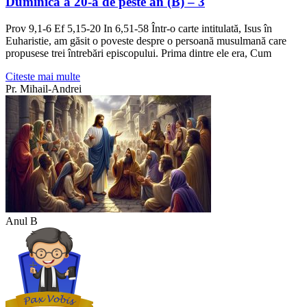
Duminica a 20-a de peste an (B) – 3
Prov 9,1-6 Ef 5,15-20 In 6,51-58 Într-o carte intitulată, Isus în
Euharistie, am găsit o poveste despre o persoană musulmană care
propusese trei întrebări episcopului. Prima dintre ele era, Cum
Citeste mai multe
Pr. Mihail-Andrei
Anul B