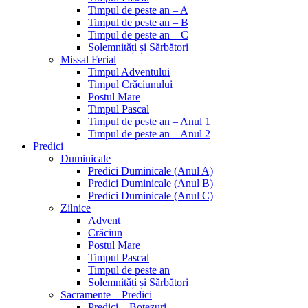
Timpul de peste an – A
Timpul de peste an – B
Timpul de peste an – C
Solemnități și Sărbători
Missal Ferial
Timpul Adventului
Timpul Crăciunului
Postul Mare
Timpul Pascal
Timpul de peste an – Anul 1
Timpul de peste an – Anul 2
Predici
Duminicale
Predici Duminicale (Anul A)
Predici Duminicale (Anul B)
Predici Duminicale (Anul C)
Zilnice
Advent
Crăciun
Postul Mare
Timpul Pascal
Timpul de peste an
Solemnități și Sărbători
Sacramente – Predici
Predici – Botezuri