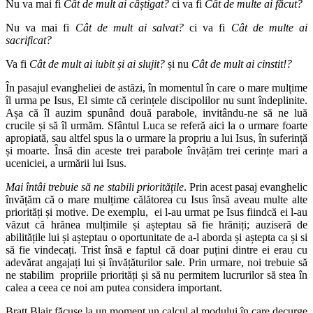
Nu va mai fi
Cât de mult ai câștigat?
ci va fi
Cât de multe ai făcut?
Nu va mai fi
Cât de mult ai salvat?
ci va fi
Cât de multe ai
sacrificat?
Va fi
Cât de mult ai iubit și ai slujit?
și nu
Cât de mult ai cinstit!?
În pasajul evangheliei de astăzi, în momentul în care o mare mulțime
îl urma pe Isus, El simte că cerințele discipolilor nu sunt îndeplinite.
Așa că îl auzim spunând două parabole, invitându-ne să ne luă
crucile și să îl urmăm. Sfântul Luca se referă aici la o urmare foarte
apropiată, sau altfel spus la o urmare la propriu a lui Isus, în suferință
și moarte. Însă din aceste trei parabole învățăm trei cerințe mari a
uceniciei, a urmării lui Isus.
Mai întâi trebuie să ne stabili prioritățile
. Prin acest pasaj evanghelic
învățăm că o mare mulțime călătorea cu Isus însă aveau multe alte
priorități și motive. De exemplu, ei l-au urmat pe Isus fiindcă ei l-au
văzut că hrănea mulțimile și așteptau să fie hrăniți; auziseră de
abilitățile lui și așteptau o oportunitate de a-l aborda și aștepta ca și si
să fie vindecați. Trist însă e faptul că doar puțini dintre ei erau cu
adevărat angajați lui și învățăturilor sale. Prin urmare, noi trebuie să
ne stabilim propriile priorități și să nu permitem lucrurilor să stea în
calea a ceea ce noi am putea considera important.
Bratt Blair făcuse la un moment un calcul al modului în care decurge