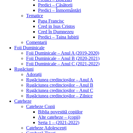
Predici – Căsătorii
Predici – Înmormântări
Tematice
Papa Francisc
Cred in Isus Cristos
Cred în Dumnezeu
Predici – Taina Iubirii
Comentarii
Foii Duminicale
Foii Duminicale – Anul A (2019-2020)
Foii Duminicale – Anul B (2020-2021)
Foii Duminicale – Anul C (2021-2022)
Rugăciuni
Adorații
Rugăciunea credincioșilor – Anul A
Rugăciunea credincioșilor – Anul B
Rugăciunea credincioșilor – Anul C
Rugăciunea credincioșilor – Zilnice
Cateheze
Cateheze Copii
Biblia povestită copiilor
Alte cateheze – (copii)
Seria 1 – (2021-2022)
Cateheze Adolescenți