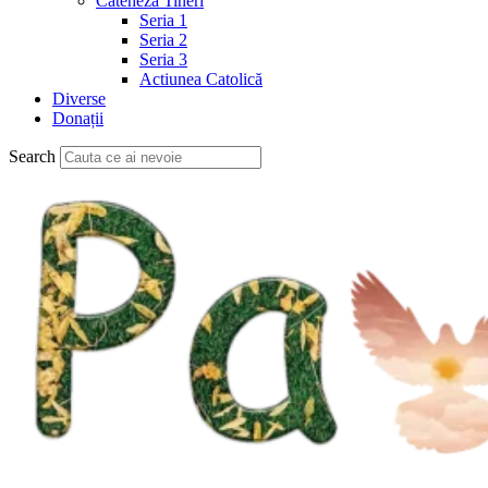
Cateheză Tineri
Seria 1
Seria 2
Seria 3
Actiunea Catolică
Diverse
Donații
Search