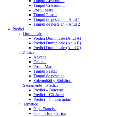
Timpul Adventului
Timpul Crăciunului
Postul Mare
Timpul Pascal
Timpul de peste an – Anul 1
Timpul de peste an – Anul 2
Predici
Duminicale
Predici Duminicale (Anul A)
Predici Duminicale (Anul B)
Predici Duminicale (Anul C)
Zilnice
Advent
Crăciun
Postul Mare
Timpul Pascal
Timpul de peste an
Solemnități și Sărbători
Sacramente – Predici
Predici – Botezuri
Predici – Căsătorii
Predici – Înmormântări
Tematice
Papa Francisc
Cred in Isus Cristos