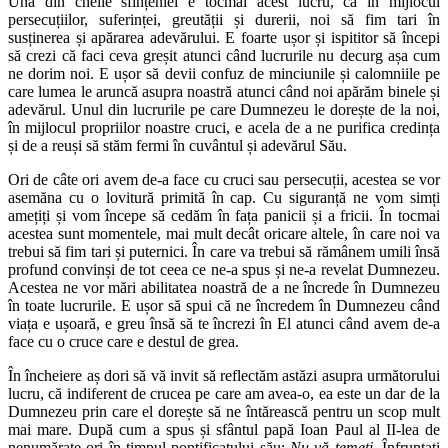
Una din cheile sfințeniei e tocmai acest lucru, ca în mijlocul
persecuțiilor, suferinței, greutății și durerii, noi să fim tari în
susținerea și apărarea adevărului. E foarte ușor și ispititor să începi
să crezi că faci ceva greșit atunci când lucrurile nu decurg așa cum
ne dorim noi. E ușor să devii confuz de minciunile și calomniile pe
care lumea le aruncă asupra noastră atunci când noi apărăm binele și
adevărul. Unul din lucrurile pe care Dumnezeu le dorește de la noi,
în mijlocul propriilor noastre cruci, e acela de a ne purifica credința
și de a reuși să stăm fermi în cuvântul și adevărul Său.
Ori de câte ori avem de-a face cu cruci sau persecuții, acestea se vor
asemăna cu o lovitură primită în cap. Cu siguranță ne vom simți
amețiți și vom începe să cedăm în fața panicii și a fricii. În tocmai
acestea sunt momentele, mai mult decât oricare altele, în care noi va
trebui să fim tari și puternici. În care va trebui să rămânem umili însă
profund convinși de tot ceea ce ne-a spus și ne-a revelat Dumnezeu.
Acestea ne vor mări abilitatea noastră de a ne încrede în Dumnezeu
în toate lucrurile. E ușor să spui că ne încredem în Dumnezeu când
viața e ușoară, e greu însă să te încrezi în El atunci când avem de-a
face cu o cruce care e destul de grea.
În încheiere aș dori să vă invit să reflectăm astăzi asupra următorului
lucru, că indiferent de crucea pe care am avea-o, ea este un dar de la
Dumnezeu prin care el dorește să ne întărească pentru un scop mult
mai mare. După cum a spus și sfântul papă Ioan Paul al II-lea de
nenumărate ori în timpul pontificatului său:
Nu vă temeți
. Înfruntați