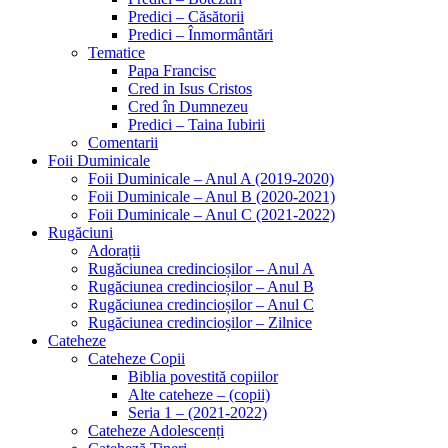
Predici – Căsătorii
Predici – Înmormântări
Tematice
Papa Francisc
Cred in Isus Cristos
Cred în Dumnezeu
Predici – Taina Iubirii
Comentarii
Foii Duminicale
Foii Duminicale – Anul A (2019-2020)
Foii Duminicale – Anul B (2020-2021)
Foii Duminicale – Anul C (2021-2022)
Rugăciuni
Adorații
Rugăciunea credincioșilor – Anul A
Rugăciunea credincioșilor – Anul B
Rugăciunea credincioșilor – Anul C
Rugăciunea credincioșilor – Zilnice
Cateheze
Cateheze Copii
Biblia povestită copiilor
Alte cateheze – (copii)
Seria 1 – (2021-2022)
Cateheze Adolescenți