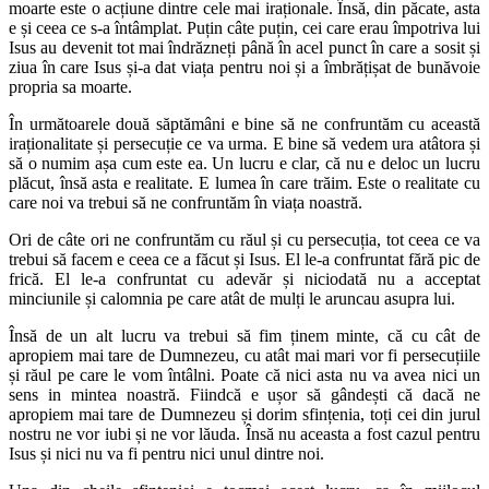
moarte este o acțiune dintre cele mai iraționale. Însă, din păcate, asta
e și ceea ce s-a întâmplat. Puțin câte puțin, cei care erau împotriva lui
Isus au devenit tot mai îndrăzneți până în acel punct în care a sosit și
ziua în care Isus și-a dat viața pentru noi și a îmbrățișat de bunăvoie
propria sa moarte.
În următoarele două săptămâni e bine să ne confruntăm cu această
iraționalitate și persecuție ce va urma. E bine să vedem ura atâtora și
să o numim așa cum este ea. Un lucru e clar, că nu e deloc un lucru
plăcut, însă asta e realitate. E lumea în care trăim. Este o realitate cu
care noi va trebui să ne confruntăm în viața noastră.
Ori de câte ori ne confruntăm cu răul și cu persecuția, tot ceea ce va
trebui să facem e ceea ce a făcut și Isus. El le-a confruntat fără pic de
frică. El le-a confruntat cu adevăr și niciodată nu a acceptat
minciunile și calomnia pe care atât de mulți le aruncau asupra lui.
Însă de un alt lucru va trebui să fim ținem minte, că cu cât de
apropiem mai tare de Dumnezeu, cu atât mai mari vor fi persecuțiile
și răul pe care le vom întâlni. Poate că nici asta nu va avea nici un
sens in mintea noastră. Fiindcă e ușor să gândești că dacă ne
apropiem mai tare de Dumnezeu și dorim sfințenia, toți cei din jurul
nostru ne vor iubi și ne vor lăuda. Însă nu aceasta a fost cazul pentru
Isus și nici nu va fi pentru nici unul dintre noi.