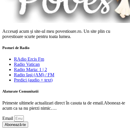
Accesați acum și site-ul meu povestioare.ro. Un site plin cu
povestioare scurte pentru toata lumea.
Posturi de Radio
RAdio Ercis Fm
Radio Vatican
Radio Maria: 1 | 2
Radio Iaşi (AM) / FM
Predici (audio + text)
Alaturate Comunitatii
Primeste ultimele actualizari direct în casuta ta de email.Aboneaz-te
acum ca sa nu pierzi nimic….
Email
Abonează-te