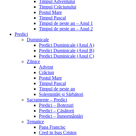
Timpul Adventului
Timpul Crăciunului
Postul Mare
Timpul Pascal
Timpul de peste an – Anul 1
Timpul de peste an – Anul 2
Predici
Duminicale
Predici Duminicale (Anul A)
Predici Duminicale (Anul B)
Predici Duminicale (Anul C)
Zilnice
Advent
Crăciun
Postul Mare
Timpul Pascal
Timpul de peste an
Solemnități și Sărbători
Sacramente – Predici
Predici – Botezuri
Predici – Căsătorii
Predici – Înmormântări
Tematice
Papa Francisc
Cred in Isus Cristos