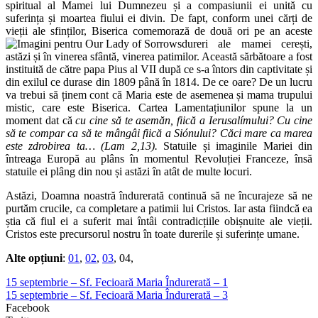
spiritual al Mamei lui Dumnezeu și a compasiunii ei unită cu
suferința și moartea fiului ei divin. De fapt, conform unei cărți de
vieții ale sfinților, Biserica comemorază de două ori pe an aceste
dureri ale mamei cerești,
astăzi și în vinerea sfântă, vinerea patimilor. Această sărbătoare a fost
instituită de către papa Pius al VII după ce s-a întors din captivitate și
din exilul ce durase din 1809 până în 1814. De ce oare? De un lucru
va trebui să ținem cont că Maria este de asemenea și mama trupului
mistic, care este Biserica. Cartea Lamentațiunilor spune la un
moment dat că
cu cine să te asemăn, fiică a Ierusalímului? Cu cine
să te compar ca să te mângâi fiică a Siónului? Căci mare ca marea
este zdrobirea ta… (Lam 2,13).
Statuile și imaginile Mariei din
întreaga Europă au plâns în momentul Revoluției Franceze, însă
statuile ei plâng din nou și astăzi în atât de multe locuri.
Astăzi, Doamna noastră îndurerată continuă să ne încurajeze să ne
purtăm crucile, ca completare a patimii lui Cristos. Iar asta fiindcă ea
știa că fiul ei a suferit mai întâi contradicțiile obișnuite ale vieții.
Cristos este precursorul nostru în toate durerile și suferințe umane.
Alte opțiuni
:
01
,
02
,
03
, 04,
15 septembrie – Sf. Fecioară Maria Îndurerată – 1
15 septembrie – Sf. Fecioară Maria Îndurerată – 3
Facebook