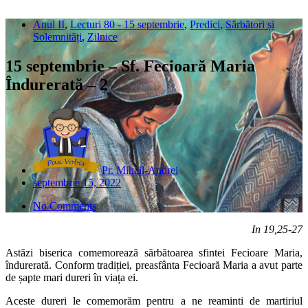
Anul II
,
Lecturi 80 - 15 septembrie
,
Predici
,
Sărbători și
Solemnități
,
Zilnice
15 septembrie – Sf. Fecioară Maria
Îndurerată – 2
Pr. Mihail-Andrei
septembrie 15, 2022
No Comments
In 19,25-27
Astăzi biserica comemorează sărbătoarea sfintei Fecioare Maria,
îndurerată. Conform tradiției, preasfânta Fecioară Maria a avut parte
de șapte mari dureri în viața ei.
Aceste dureri le comemorăm pentru a ne reaminti de martiriul