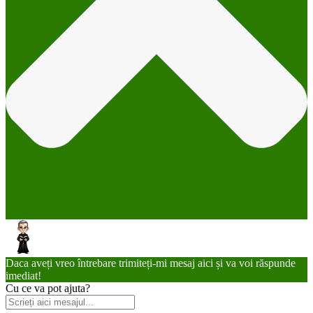
Daca aveți vreo întrebare trimiteți-mi mesaj aici și va voi răspunde
imediat!
Cu ce va pot ajuta?