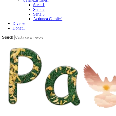
Cateheză Tineri
Seria 1
Seria 2
Seria 3
Actiunea Catolică
Diverse
Donații
Search