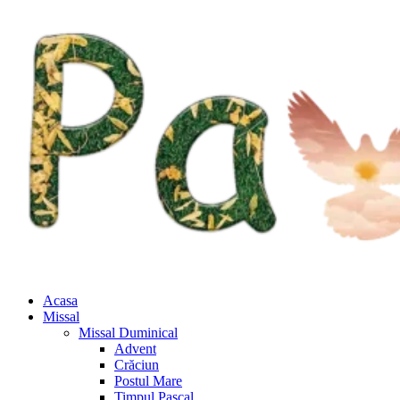
Acasa
Missal
Missal Duminical
Advent
Crăciun
Postul Mare
Timpul Pascal