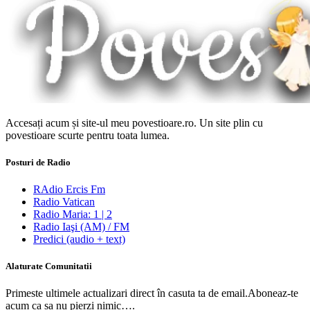
Accesați acum și site-ul meu povestioare.ro. Un site plin cu
povestioare scurte pentru toata lumea.
Posturi de Radio
RAdio Ercis Fm
Radio Vatican
Radio Maria: 1 | 2
Radio Iaşi (AM) / FM
Predici (audio + text)
Alaturate Comunitatii
Primeste ultimele actualizari direct în casuta ta de email.Aboneaz-te
acum ca sa nu pierzi nimic….