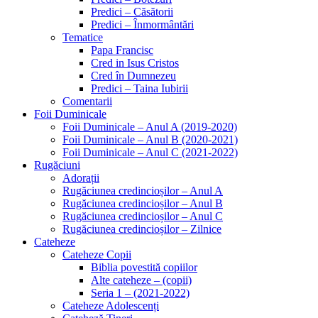
Predici – Căsătorii
Predici – Înmormântări
Tematice
Papa Francisc
Cred in Isus Cristos
Cred în Dumnezeu
Predici – Taina Iubirii
Comentarii
Foii Duminicale
Foii Duminicale – Anul A (2019-2020)
Foii Duminicale – Anul B (2020-2021)
Foii Duminicale – Anul C (2021-2022)
Rugăciuni
Adorații
Rugăciunea credincioșilor – Anul A
Rugăciunea credincioșilor – Anul B
Rugăciunea credincioșilor – Anul C
Rugăciunea credincioșilor – Zilnice
Cateheze
Cateheze Copii
Biblia povestită copiilor
Alte cateheze – (copii)
Seria 1 – (2021-2022)
Cateheze Adolescenți