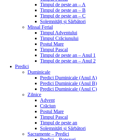
Timpul de peste an – A
Timpul de peste an – B
Timpul de peste an – C
Solemnități și Sărbători
Missal Ferial
Timpul Adventului
Timpul Crăciunului
Postul Mare
Timpul Pascal
Timpul de peste an – Anul 1
Timpul de peste an – Anul 2
Predici
Duminicale
Predici Duminicale (Anul A)
Predici Duminicale (Anul B)
Predici Duminicale (Anul C)
Zilnice
Advent
Crăciun
Postul Mare
Timpul Pascal
Timpul de peste an
Solemnități și Sărbători
Sacramente – Predici
Predici – Botezuri