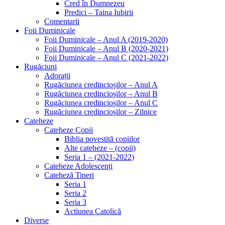
Cred în Dumnezeu
Predici – Taina Iubirii
Comentarii
Foii Duminicale
Foii Duminicale – Anul A (2019-2020)
Foii Duminicale – Anul B (2020-2021)
Foii Duminicale – Anul C (2021-2022)
Rugăciuni
Adorații
Rugăciunea credincioșilor – Anul A
Rugăciunea credincioșilor – Anul B
Rugăciunea credincioșilor – Anul C
Rugăciunea credincioșilor – Zilnice
Cateheze
Cateheze Copii
Biblia povestită copiilor
Alte cateheze – (copii)
Seria 1 – (2021-2022)
Cateheze Adolescenți
Cateheză Tineri
Seria 1
Seria 2
Seria 3
Actiunea Catolică
Diverse