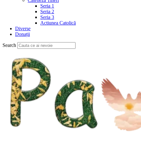
Cateheză Tineri
Seria 1
Seria 2
Seria 3
Actiunea Catolică
Diverse
Donații
Search