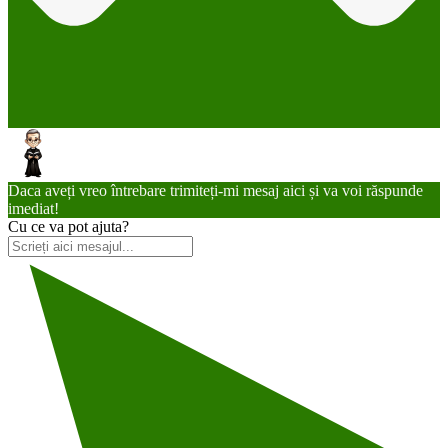
Daca aveți vreo întrebare trimiteți-mi mesaj aici și va voi răspunde
imediat!
Cu ce va pot ajuta?