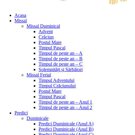
Acasa
Missal
Missal Duminical
Advent
Crăciun
Postul Mare
Timpul Pascal
Timpul de peste an – A
Timpul de peste an – B
Timpul de peste an – C
Solemnități și Sărbători
Missal Ferial
Timpul Adventului
Timpul Crăciunului
Postul Mare
Timpul Pascal
Timpul de peste an – Anul 1
Timpul de peste an – Anul 2
Predici
Duminicale
Predici Duminicale (Anul A)
Predici Duminicale (Anul B)
Predici Duminicale (Anul C)