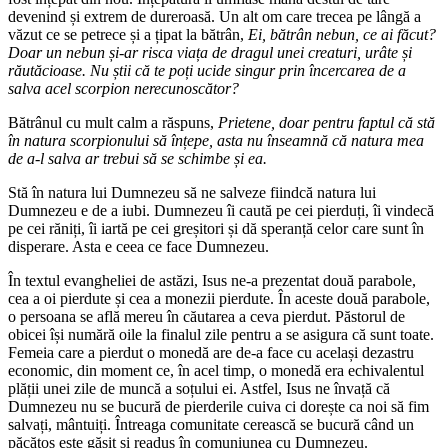
devenind și extrem de dureroasă. Un alt om care trecea pe lângă a
văzut ce se petrece și a țipat la bătrân,
Ei, bătrân nebun, ce ai făcut?
Doar un nebun și-ar risca viața de dragul unei creaturi, urâte și
răutăcioase. Nu știi că te poți ucide singur prin încercarea de a
salva acel scorpion nerecunoscător?
Bătrânul cu mult calm a răspuns,
Prietene, doar pentru faptul că stă
în natura scorpionului să înțepe, asta nu înseamnă că natura mea
de a-l salva ar trebui să se schimbe și ea.
Stă în natura lui Dumnezeu să ne salveze fiindcă natura lui
Dumnezeu e de a iubi. Dumnezeu îi caută pe cei pierduți, îi vindecă
pe cei răniți, îi iartă pe cei greșitori și dă speranță celor care sunt în
disperare. Asta e ceea ce face Dumnezeu.
În textul evangheliei de astăzi, Isus ne-a prezentat două parabole,
cea a oi pierdute și cea a monezii pierdute. În aceste două parabole,
o persoana se află mereu în căutarea a ceva pierdut. Păstorul de
obicei își numără oile la finalul zile pentru a se asigura că sunt toate.
Femeia care a pierdut o monedă are de-a face cu același dezastru
economic, din moment ce, în acel timp, o monedă era echivalentul
plății unei zile de muncă a soțului ei. Astfel, Isus ne învață că
Dumnezeu nu se bucură de pierderile cuiva ci dorește ca noi să fim
salvați, mântuiți. Întreaga comunitate cerească se bucură când un
păcătos este găsit și readus în comuniunea cu Dumnezeu.