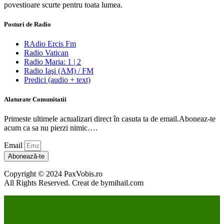
povestioare scurte pentru toata lumea.
Posturi de Radio
RAdio Ercis Fm
Radio Vatican
Radio Maria: 1 | 2
Radio Iaşi (AM) / FM
Predici (audio + text)
Alaturate Comunitatii
Primeste ultimele actualizari direct în casuta ta de email.Aboneaz-te
acum ca sa nu pierzi nimic….
Email
Abonează-te
Copyright © 2024 PaxVobis.ro
All Rights Reserved. Creat de bymihail.com