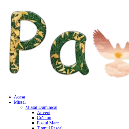
Acasa
Missal
Missal Duminical
Advent
Crăciun
Postul Mare
Timpul Pascal