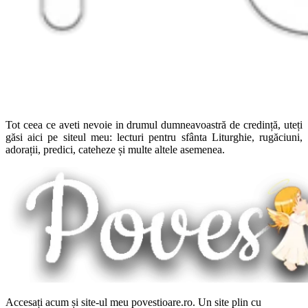
Tot ceea ce aveti nevoie in drumul dumneavoastră de credință, uteți
găsi aici pe siteul meu: lecturi pentru sfânta Liturghie, rugăciuni,
adorații, predici, cateheze și multe altele asemenea.
Accesați acum și site-ul meu povestioare.ro. Un site plin cu