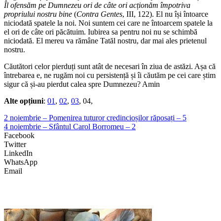
Îl ofensăm pe Dumnezeu ori de câte ori acționăm împotriva
propriului nostru bine
(
Contra Gentes
, III, 122). El nu își întoarce
niciodată spatele la noi. Noi suntem cei care ne întoarcem spatele la
el ori de câte ori păcătuim. Iubirea sa pentru noi nu se schimbă
niciodată. El mereu va rămâne Tatăl nostru, dar mai ales prietenul
nostru.
Căutători celor pierduți sunt atât de necesari în ziua de astăzi. Așa că
întrebarea e, ne rugăm noi cu persistență și îi căutăm pe cei care știm
sigur că și-au pierdut calea spre Dumnezeu? Amin
Alte opțiuni
:
01
,
02
,
03
, 04,
2 noiembrie – Pomenirea tuturor credincioșilor răposați – 5
4 noiembrie – Sfântul Carol Borromeu – 2
Facebook
Twitter
LinkedIn
WhatsApp
Email