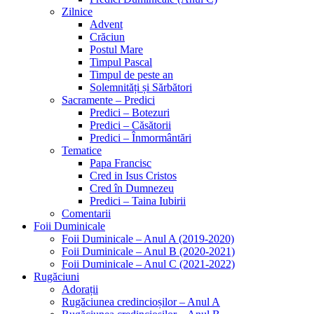
Zilnice
Advent
Crăciun
Postul Mare
Timpul Pascal
Timpul de peste an
Solemnități și Sărbători
Sacramente – Predici
Predici – Botezuri
Predici – Căsătorii
Predici – Înmormântări
Tematice
Papa Francisc
Cred in Isus Cristos
Cred în Dumnezeu
Predici – Taina Iubirii
Comentarii
Foii Duminicale
Foii Duminicale – Anul A (2019-2020)
Foii Duminicale – Anul B (2020-2021)
Foii Duminicale – Anul C (2021-2022)
Rugăciuni
Adorații
Rugăciunea credincioșilor – Anul A