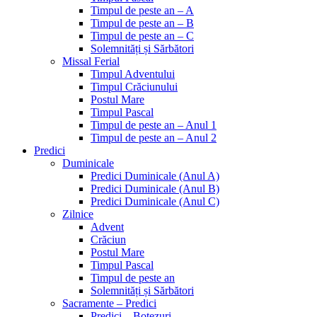
Timpul de peste an – A
Timpul de peste an – B
Timpul de peste an – C
Solemnități și Sărbători
Missal Ferial
Timpul Adventului
Timpul Crăciunului
Postul Mare
Timpul Pascal
Timpul de peste an – Anul 1
Timpul de peste an – Anul 2
Predici
Duminicale
Predici Duminicale (Anul A)
Predici Duminicale (Anul B)
Predici Duminicale (Anul C)
Zilnice
Advent
Crăciun
Postul Mare
Timpul Pascal
Timpul de peste an
Solemnități și Sărbători
Sacramente – Predici
Predici – Botezuri