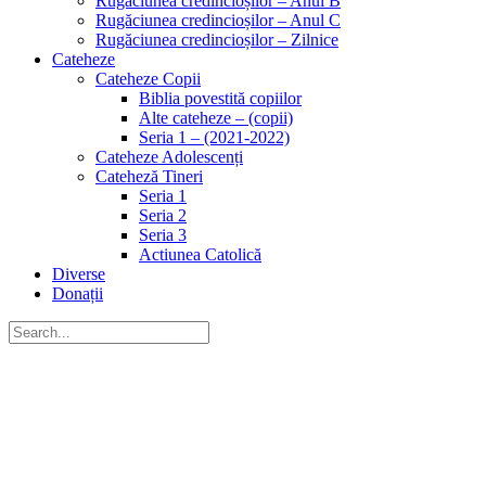
Rugăciunea credincioșilor – Anul B
Rugăciunea credincioșilor – Anul C
Rugăciunea credincioșilor – Zilnice
Cateheze
Cateheze Copii
Biblia povestită copiilor
Alte cateheze – (copii)
Seria 1 – (2021-2022)
Cateheze Adolescenți
Cateheză Tineri
Seria 1
Seria 2
Seria 3
Actiunea Catolică
Diverse
Donații