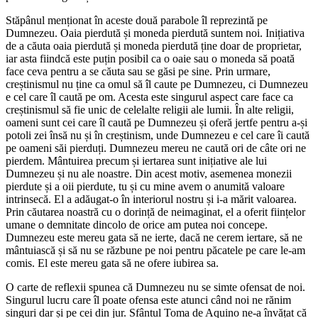
Stăpânul menționat în aceste două parabole îl reprezintă pe
Dumnezeu. Oaia pierdută și moneda pierdută suntem noi. Inițiativa
de a căuta oaia pierdută și moneda pierdută ține doar de proprietar,
iar asta fiindcă este puțin posibil ca o oaie sau o moneda să poată
face ceva pentru a se căuta sau se găsi pe sine. Prin urmare,
creștinismul nu ține ca omul să îl caute pe Dumnezeu, ci Dumnezeu
e cel care îl caută pe om. Acesta este singurul aspect care face ca
creștinismul să fie unic de celelalte religii ale lumii. În alte religii,
oameni sunt cei care îl caută pe Dumnezeu și oferă jertfe pentru a-și
potoli zei însă nu și în creștinism, unde Dumnezeu e cel care îi caută
pe oameni săi pierduți. Dumnezeu mereu ne caută ori de câte ori ne
pierdem. Mântuirea precum și iertarea sunt inițiative ale lui
Dumnezeu și nu ale noastre. Din acest motiv, asemenea monezii
pierdute și a oii pierdute, tu și cu mine avem o anumită valoare
intrinsecă. El a adăugat-o în interiorul nostru și i-a mărit valoarea.
Prin căutarea noastră cu o dorință de neimaginat, el a oferit ființelor
umane o demnitate dincolo de orice am putea noi concepe.
Dumnezeu este mereu gata să ne ierte, dacă ne cerem iertare, să ne
mântuiască și să nu se răzbune pe noi pentru păcatele pe care le-am
comis. El este mereu gata să ne ofere iubirea sa.
O carte de reflexii spunea că Dumnezeu nu se simte ofensat de noi.
Singurul lucru care îl poate ofensa este atunci când noi ne rănim
singuri dar și pe cei din jur. Sfântul Toma de Aquino ne-a învățat că