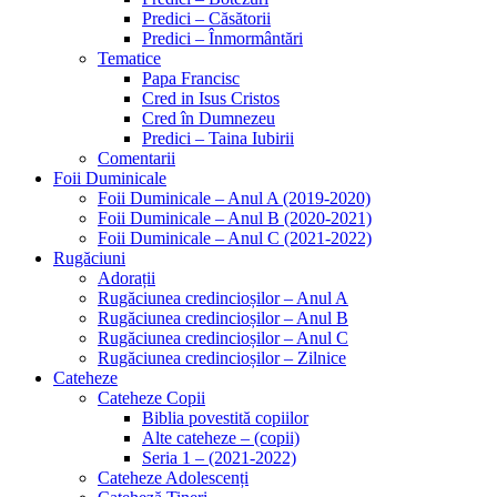
Predici – Căsătorii
Predici – Înmormântări
Tematice
Papa Francisc
Cred in Isus Cristos
Cred în Dumnezeu
Predici – Taina Iubirii
Comentarii
Foii Duminicale
Foii Duminicale – Anul A (2019-2020)
Foii Duminicale – Anul B (2020-2021)
Foii Duminicale – Anul C (2021-2022)
Rugăciuni
Adorații
Rugăciunea credincioșilor – Anul A
Rugăciunea credincioșilor – Anul B
Rugăciunea credincioșilor – Anul C
Rugăciunea credincioșilor – Zilnice
Cateheze
Cateheze Copii
Biblia povestită copiilor
Alte cateheze – (copii)
Seria 1 – (2021-2022)
Cateheze Adolescenți