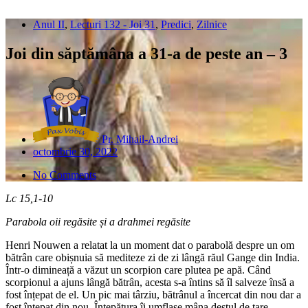
Anul II
,
Lecturi 132 - Joi 31
,
Predici
,
Zilnice
Joi din săptămâna a 31-a de peste an – 3
Pr. Mihail-Andrei
octombrie 30, 2022
No Comments
Lc 15,1-10
Parabola oii regăsite și a drahmei regăsite
Henri Nouwen a relatat la un moment dat o parabolă despre un om
bătrân care obișnuia să mediteze zi de zi lângă răul Gange din India.
Într-o dimineață a văzut un scorpion care plutea pe apă. Când
scorpionul a ajuns lângă bătrân, acesta s-a întins să îl salveze însă a
fost înțepat de el. Un pic mai târziu, bătrânul a încercat din nou dar a
fost înțepat din nou. Înțepătura îi umflase mâna destul de tare