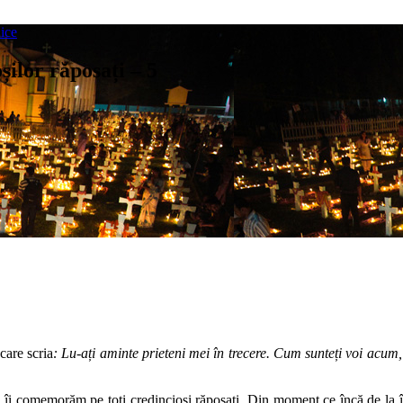
nice
ilor răposați – 5
care scria
: Lu-ați aminte prieteni mei în trecere. Cum sunteți voi acum
tăzi îi comemorăm pe toți credincioși răposați. Din moment ce încă de la