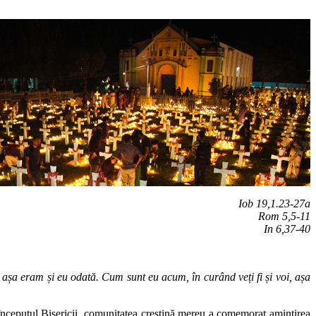
Iob 19,1.23-27a
Rom 5,5-11
In 6,37-40
, așa eram și eu odată. Cum sunt eu acum, în curând veți fi și voi, așa
 începutul Bisericii, comunitatea creștină mereu a comemorat amintirea