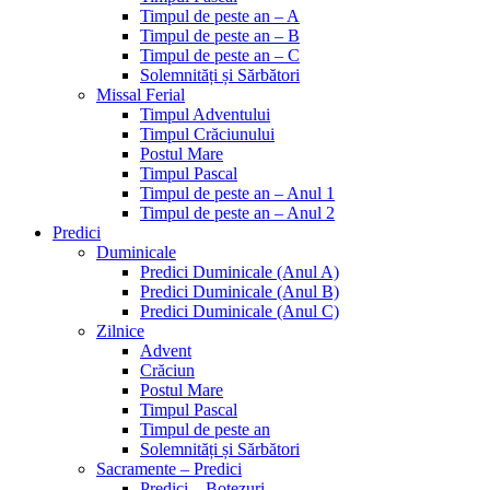
Timpul de peste an – A
Timpul de peste an – B
Timpul de peste an – C
Solemnități și Sărbători
Missal Ferial
Timpul Adventului
Timpul Crăciunului
Postul Mare
Timpul Pascal
Timpul de peste an – Anul 1
Timpul de peste an – Anul 2
Predici
Duminicale
Predici Duminicale (Anul A)
Predici Duminicale (Anul B)
Predici Duminicale (Anul C)
Zilnice
Advent
Crăciun
Postul Mare
Timpul Pascal
Timpul de peste an
Solemnități și Sărbători
Sacramente – Predici
Predici – Botezuri