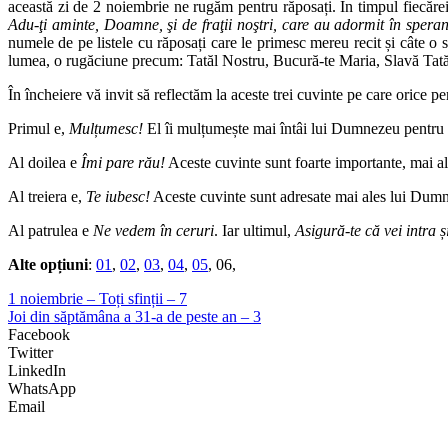
această zi de 2 noiembrie ne rugăm pentru răposați. În timpul fiecărei 
Adu-ţi aminte, Doamne, şi de fraţii noştri, care au adormit în speranţa
numele de pe listele cu răposați care le primesc mereu recit și câte o
lumea, o rugăciune precum: Tatăl Nostru, Bucură-te Maria, Slavă Tatălui.
În încheiere vă invit să reflectăm la aceste trei cuvinte pe care orice 
Primul e,
Mulțumesc!
El îi mulțumește mai întâi lui Dumnezeu pentru tot;
Al doilea e
Îmi pare rău!
Aceste cuvinte sunt foarte importante, mai ales
Al treiera e,
Te iubesc!
Aceste cuvinte sunt adresate mai ales lui Dumneze
Al patrulea e
Ne vedem în ceruri
. Iar ultimul,
Asigură-te că vei intra și
Alte opțiuni
:
01
,
02
,
03
,
04
,
05
, 06,
1 noiembrie – Toți sfinții – 7
Joi din săptămâna a 31-a de peste an – 3
Facebook
Twitter
LinkedIn
WhatsApp
Email