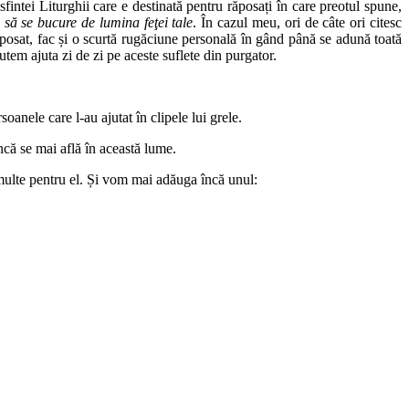
fintei Liturghii care e destinată pentru răposați în care preotul spune,
i să se bucure de lumina feţei tale
. În cazul meu, ori de câte ori citesc
ăposat, fac și o scurtă rugăciune personală în gând până se adună toată
tem ajuta zi de zi pe aceste suflete din purgator.
oanele care l-au ajutat în clipele lui grele.
încă se mai află în această lume.
t multe pentru el. Și vom mai adăuga încă unul: