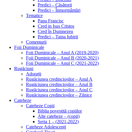
Predici – Căsătorii
Predici – Înmormântări
Tematice
Papa Francisc
Cred in Isus Cristos
Cred în Dumnezeu
Predici – Taina Iubirii
Comentarii
Foii Duminicale
Foii Duminicale – Anul A (2019-2020)
Foii Duminicale – Anul B (2020-2021)
Foii Duminicale – Anul C (2021-2022)
Rugăciuni
Adorații
Rugăciunea credincioșilor – Anul A
Rugăciunea credincioșilor – Anul B
Rugăciunea credincioșilor – Anul C
Rugăciunea credincioșilor – Zilnice
Cateheze
Cateheze Copii
Biblia povestită copiilor
Alte cateheze – (copii)
Seria 1 – (2021-2022)
Cateheze Adolescenți