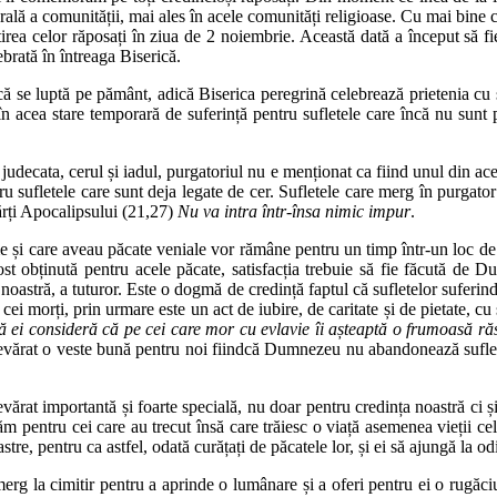
egrală a comunității, mai ales în acele comunități religioase. Cu mai bin
rea celor răposați în ziua de 2 noiembrie. Această dată a început să fie 
ebrată în întreaga Biserică.
ă se luptă pe pământ, adică Biserica peregrină celebrează prietenia cu sf
, în acea stare temporară de suferință pentru sufletele care încă nu sun
 judecata, cerul și iadul, purgatoriul nu e menționat ca fiind unul din acel
u sufletele care sunt deja legate de cer. Sufletele care merg în purgator 
cărți Apocalipsului (21,27)
Nu va intra într-însa nimic impur
.
ume și care aveau păcate veniale vor rămâne pentru un timp într-un loc d
 fost obținută pentru acele păcate, satisfacția trebuie să fie făcută de
a noastră, a tuturor. Este o dogmă de credință faptul că sufletelor suferind
i morți, prin urmare este un act de iubire, de caritate și de pietate, cu 
 ei consideră că pe cei care mor cu evlavie îi așteaptă o frumoasă răsp
ărat o veste bună pentru noi fiindcă Dumnezeu nu abandonează sufletele 
ărat importantă și foarte specială, nu doar pentru credința noastră ci și
ăm pentru cei care au trecut însă care trăiesc o viață asemenea vieții cel
astre, pentru ca astfel, odată curățați de păcatele lor, și ei să ajungă la
merg la cimitir pentru a aprinde o lumânare și a oferi pentru ei o rugăc