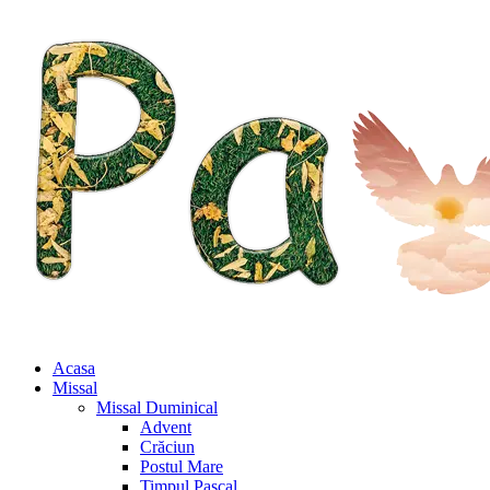
Acasa
Missal
Missal Duminical
Advent
Crăciun
Postul Mare
Timpul Pascal