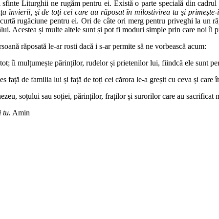
sfinte Liturghii ne rugăm pentru ei. Există o parte specială din cadrul s
 învierii, şi de toţi cei care au răposat în milostivirea ta şi primeşte-
 scurtă rugăciune pentru ei. Ori de câte ori merg pentru priveghi la un r
 Acestea și multe altele sunt și pot fi moduri simple prin care noi îi pu
persoană răposată le-ar rosti dacă i s-ar permite să ne vorbească acum:
 îi mulțumește părinților, rudelor și prietenilor lui, fiindcă ele sunt pers
 față de familia lui și față de toți cei cărora le-a greșit cu ceva și care 
u, soțului sau soției, părinților, fraților și surorilor care au sacrifica
 tu.
Amin