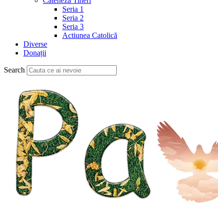
Cateheză Tineri
Seria 1
Seria 2
Seria 3
Actiunea Catolică
Diverse
Donații
Search