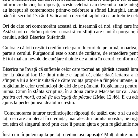
tuturor credincioșilor răposați, aceste celebrări au devenit o parte int
au început să comemoreze printr-o celebrare a sfintei Liturghii, aminti
până în secolul 13 când Vaticanul a decretat faptul că ea ar trebuie cel
Ori de câte ori comemorăm această zi, înseamnă că noi, sfinți care înc
Astăzi noi celebrăm prietenia noastră cu sfinți care sunt în purgator
cerului, adică Biserica Suferindă.
Cu toate că toți creștini cred în cele patru lucruri de pe urmă, moartea,
parte a cerului. Purgatoriul este o zona de curățare, de remediere pentr
Ei tot mai au nevoie de curățare înainte de a intra în ceruri, conform 
Biserica ne învață că sufletele celor care tocmai au părăsit această l
lor, la păcatul lor. De ținut minte e faptul că, chiar dacă iertarea a
sfințenia lui a fost insultată de către voința proprie a ființelor umane, 
rugăciunile celor credincioși de aici de pe pământ. Rugăciunea pentru ce
inimă. Citim în sfânta scriptură, în a doua carte a Macabeilor că:
Dacă
pentru cei morți, ca să fie dezlegați de păcate
(2Mac 12,46). E cu adev
ajuns la perfecțiunea idealului creștin.
Comemorarea tuturor credincioșilor răposați de astăzi este o zi cu adev
toți cei care au plecat în credință, mai ales din familia noastră, ne rug
toți știm că singurul mod prin care îi putem ajuta e prin rugăciunile no
Însă cum îi putem ajuta pe toți credincioși răposați? Mulți dintre noi 