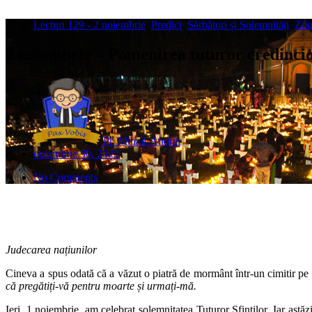
Lecturi 129 - 2 noiembrie
,
Predici
,
Sărbători și Solemnități
,
Zil
2 noiembrie – Pomenirea tuturor credincioș
Pr. Mihail-Andrei
octombrie 30, 2022
No Comments
Judecarea națiunilor
Cineva a spus odată că a văzut o piatră de mormânt într-un cimitir pe 
că pregătiți-vă pentru moarte și urmați-mă.
Ieri, 1 noiembrie, am celebrat solemnitatea Tuturor Sfinților. Iar as