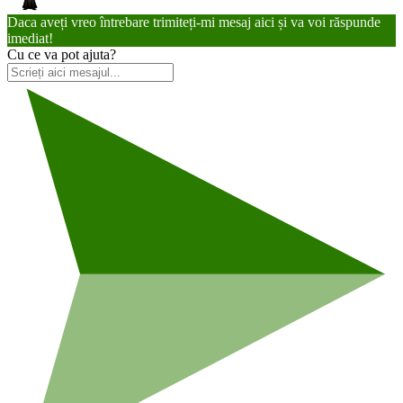
Daca aveți vreo întrebare trimiteți-mi mesaj aici și va voi răspunde
imediat!
Cu ce va pot ajuta?