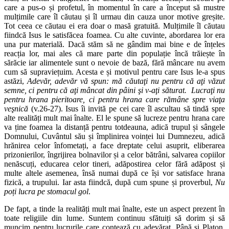
care a pus-o și profetul, în momentul în care a început să mustre
mulțimile care îl căutau și îl urmau din cauza unor motive greșite.
Tot ceea ce căutau ei era doar o masă gratuită. Mulțimile îl căutau
fiindcă Isus le satisfăcea foamea. Cu alte cuvinte, abordarea lor era
una pur materială. Dacă stăm să ne gândim mai bine e de înțeles
reacția lor, mai ales că mare parte din populație încă trăiește în
sărăcie iar alimentele sunt o nevoie de bază, fără mâncare nu avem
cum să supraviețuim. Acesta e și motivul pentru care Isus le-a spus
astăzi,
Adevăr, adevăr vă spun: mă căutaţi nu pentru că aţi văzut
semne, ci pentru că aţi mâncat din pâini şi v-aţi săturat. Lucraţi nu
pentru hrana pieritoare, ci pentru hrana care rămâne spre viaţa
veşnică
(v.26-27). Isus îi invită pe cei care îl ascultau să tindă spre
alte realități mult mai înalte. El le spune să lucreze pentru hrana care
va ține foamea la distanță pentru totdeauna, adică trupul și sângele
Domnului, Cuvântul său și împlinirea voinței lui Dumnezeu, adică
hrănirea celor înfometați, a face dreptate celui asuprit, eliberarea
prizonierilor, îngrijirea bolnavilor și a celor bătrâni, salvarea copiilor
nenăscuți, educarea celor tineri, adăpostirea celor fără adăpost și
multe altele asemenea, însă numai după ce își vor satisface hrana
fizică, a trupului. Iar asta fiindcă, după cum spune și proverbul,
Nu
poți lucra pe stomacul gol
.
De fapt, a tinde la realități mult mai înalte, este un aspect prezent în
toate religiile din lume. Suntem continuu sfătuiți să dorim și să
muncim pentru lucrurile care contează cu adevărat. Până și Platon,