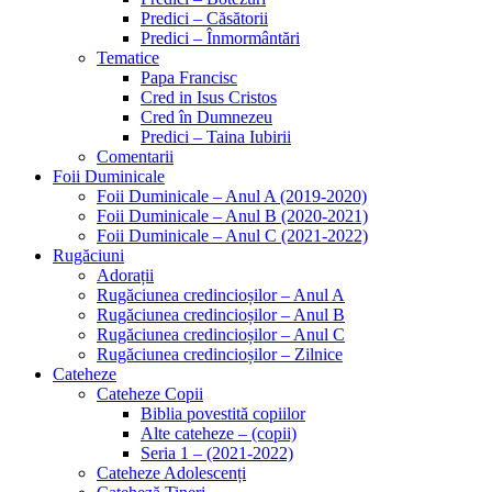
Predici – Căsătorii
Predici – Înmormântări
Tematice
Papa Francisc
Cred in Isus Cristos
Cred în Dumnezeu
Predici – Taina Iubirii
Comentarii
Foii Duminicale
Foii Duminicale – Anul A (2019-2020)
Foii Duminicale – Anul B (2020-2021)
Foii Duminicale – Anul C (2021-2022)
Rugăciuni
Adorații
Rugăciunea credincioșilor – Anul A
Rugăciunea credincioșilor – Anul B
Rugăciunea credincioșilor – Anul C
Rugăciunea credincioșilor – Zilnice
Cateheze
Cateheze Copii
Biblia povestită copiilor
Alte cateheze – (copii)
Seria 1 – (2021-2022)
Cateheze Adolescenți