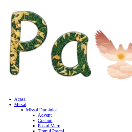
Acasa
Missal
Missal Duminical
Advent
Crăciun
Postul Mare
Timpul Pascal