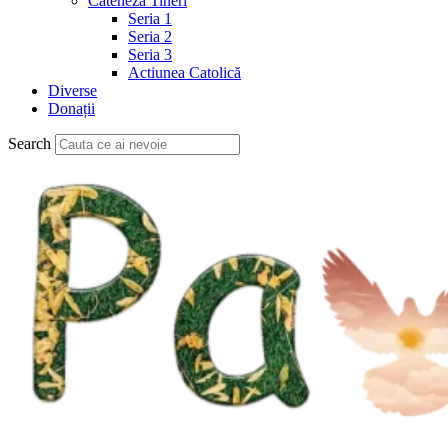
Cateheză Tineri
Seria 1
Seria 2
Seria 3
Actiunea Catolică
Diverse
Donații
Search