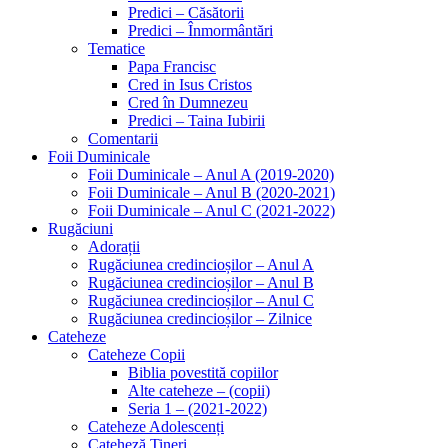
Predici – Căsătorii
Predici – Înmormântări
Tematice
Papa Francisc
Cred in Isus Cristos
Cred în Dumnezeu
Predici – Taina Iubirii
Comentarii
Foii Duminicale
Foii Duminicale – Anul A (2019-2020)
Foii Duminicale – Anul B (2020-2021)
Foii Duminicale – Anul C (2021-2022)
Rugăciuni
Adorații
Rugăciunea credincioșilor – Anul A
Rugăciunea credincioșilor – Anul B
Rugăciunea credincioșilor – Anul C
Rugăciunea credincioșilor – Zilnice
Cateheze
Cateheze Copii
Biblia povestită copiilor
Alte cateheze – (copii)
Seria 1 – (2021-2022)
Cateheze Adolescenți
Cateheză Tineri