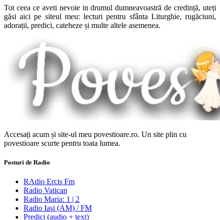
Tot ceea ce aveti nevoie in drumul dumneavoastră de credință, uteți
găsi aici pe siteul meu: lecturi pentru sfânta Liturghie, rugăciuni,
adorații, predici, cateheze și multe altele asemenea.
Accesați acum și site-ul meu povestioare.ro. Un site plin cu
povestioare scurte pentru toata lumea.
Posturi de Radio
RAdio Ercis Fm
Radio Vatican
Radio Maria: 1 | 2
Radio Iaşi (AM) / FM
Predici (audio + text)