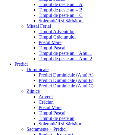
Timpul de peste an – A
Timpul de peste an – B
Timpul de peste an – C
Solemnități și Sărbători
Missal Ferial
Timpul Adventului
Timpul Crăciunului
Postul Mare
Timpul Pascal
Timpul de peste an – Anul 1
Timpul de peste an – Anul 2
Predici
Duminicale
Predici Duminicale (Anul A)
Predici Duminicale (Anul B)
Predici Duminicale (Anul C)
Zilnice
Advent
Crăciun
Postul Mare
Timpul Pascal
Timpul de peste an
Solemnități și Sărbători
Sacramente – Predici
Predici – Botezuri