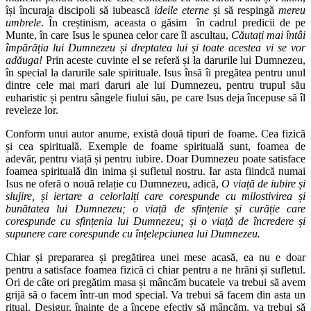
își încuraja discipoli să iubească
ideile eterne
și să respingă
mereu
umbrele
. În creștinism, aceasta o găsim în cadrul predicii de pe
Munte, în care Isus le spunea celor care îl ascultau,
Căutați mai întâi
împărăția lui Dumnezeu și dreptatea lui și toate acestea vi se vor
adăuga!
Prin aceste cuvinte el se referă și la darurile lui Dumnezeu,
în special la darurile sale spirituale. Isus însă îi pregătea pentru unul
dintre cele mai mari daruri ale lui Dumnezeu, pentru trupul său
euharistic și pentru sângele fiului său, pe care Isus deja începuse să îl
reveleze lor.
Conform unui autor anume, există două tipuri de foame. Cea fizică
și cea spirituală. Exemple de foame spirituală sunt, foamea de
adevăr, pentru viață și pentru iubire. Doar Dumnezeu poate satisface
foamea spirituală din inima și sufletul nostru. Iar asta fiindcă numai
Isus ne oferă o nouă relație cu Dumnezeu, adică,
O viață de iubire și
slujire, și iertare a celorlalți care corespunde cu milostivirea și
bunătatea lui Dumnezeu; o viață de sfințenie și curăție care
corespunde cu sfințenia lui Dumnezeu; și o viață de încredere și
supunere care corespunde cu înțelepciunea lui Dumnezeu.
Chiar și prepararea și pregătirea unei mese acasă, ea nu e doar
pentru a satisface foamea fizică ci chiar pentru a ne hrăni și sufletul.
Ori de câte ori pregătim masa și mâncăm bucatele va trebui să avem
grijă să o facem într-un mod special. Va trebui să facem din asta un
ritual. Desigur, înainte de a începe efectiv să mâncăm, va trebui să