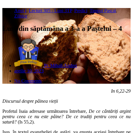
Anul I
,
Lecturi 305 - Luni 3TP
,
Predici
,
Timpul Pascal
,
Zilnice
Luni din săptămâna a 3-a a Paştelui – 4
Pr. Mihail-Andrei
aprilie 10, 2023
No Comments
In 6,22-29
Discursul despre pâinea vieții
Profetul Isaia adresase următoarea întrebare,
De ce cântăriți argint
pentru ceea ce nu este pâine? De ce trudiți pentru ceea ce nu
satură?
(Is 55,2).
Isus, în textul evangheliei de astăzi, va enunța aceiași întrebare pe