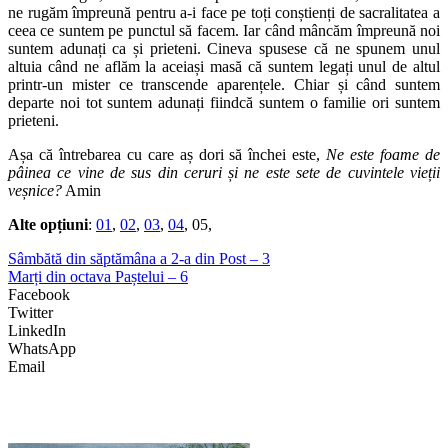
ne rugăm împreună pentru a-i face pe toți conștienți de sacralitatea a
ceea ce suntem pe punctul să facem. Iar când mâncăm împreună noi
suntem adunați ca și prieteni. Cineva spusese că ne spunem unul
altuia când ne aflăm la aceiași masă că suntem legați unul de altul
printr-un mister ce transcende aparențele. Chiar și când suntem
departe noi tot suntem adunați fiindcă suntem o familie ori suntem
prieteni.
Așa că întrebarea cu care aș dori să închei este,
Ne este foame de
pâinea ce vine de sus din ceruri și ne este sete de cuvintele vieții
veșnice?
Amin
Alte opțiuni
:
01
,
02
,
03
,
04
, 05,
Sâmbătă din săptămâna a 2-a din Post – 3
Marți din octava Paștelui – 6
Facebook
Twitter
LinkedIn
WhatsApp
Email