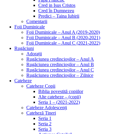
Cred in Isus Cristos
Cred în Dumnezeu
Predici – Taina Iubirii
Comentarii
Foii Duminicale
Foii Duminicale – Anul A (2019-2020)
Foii Duminicale – Anul B (2020-2021)
Foii Duminicale – Anul C (2021-2022)
Rugăciuni
Adorații
Rugăciunea credincioșilor – Anul A
Rugăciunea credincioșilor – Anul B
Rugăciunea credincioșilor – Anul C
Rugăciunea credincioșilor – Zilnice
Cateheze
Cateheze Copii
Biblia povestită copiilor
Alte cateheze – (copii)
Seria 1 – (2021-2022)
Cateheze Adolescenți
Cateheză Tineri
Seria 1
Seria 2
Seria 3