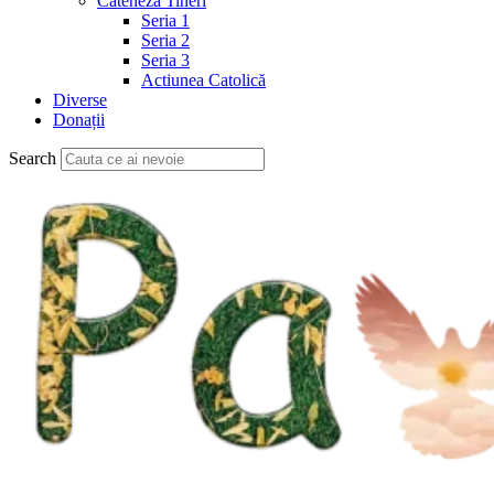
Cateheză Tineri
Seria 1
Seria 2
Seria 3
Actiunea Catolică
Diverse
Donații
Search