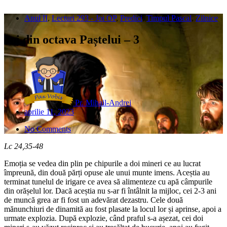
Anul II
,
Lecturi 293 - Joi OP
,
Predici
,
Timpul Pascal
,
Zilnice
Joi din octava Paștelui – 3
Pr. Mihail-Andrei
aprilie 11, 2023
No Comments
Lc 24,35-48
Emoția se vedea din plin pe chipurile a doi mineri ce au lucrat
împreună, din două părți opuse ale unui munte imens. Aceștia au
terminat tunelul de irigare ce avea să alimenteze cu apă câmpurile
din orășelul lor. Dacă aceștia nu s-ar fi întâlnit la mijloc, cei 2-3 ani
de muncă grea ar fi fost un adevărat dezastru. Cele două
mănunchiuri de dinamită au fost plasate la locul lor și aprinse, apoi a
urmate explozia. După explozie, când praful s-a așezat, cei doi