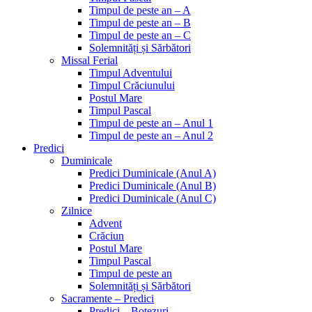
Timpul de peste an – A
Timpul de peste an – B
Timpul de peste an – C
Solemnități și Sărbători
Missal Ferial
Timpul Adventului
Timpul Crăciunului
Postul Mare
Timpul Pascal
Timpul de peste an – Anul 1
Timpul de peste an – Anul 2
Predici
Duminicale
Predici Duminicale (Anul A)
Predici Duminicale (Anul B)
Predici Duminicale (Anul C)
Zilnice
Advent
Crăciun
Postul Mare
Timpul Pascal
Timpul de peste an
Solemnități și Sărbători
Sacramente – Predici
Predici – Botezuri