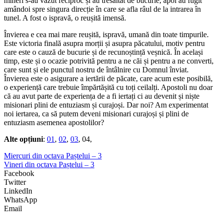
mineri s-au văzut reciproc și au tresăltat de bucurie, apoi au fugit
amândoi spre singura direcție în care se afla râul de la intrarea în
tunel. A fost o ispravă, o reușită imensă.
Învierea e cea mai mare reușită, ispravă, umană din toate timpurile.
Este victoria finală asupra morții și asupra păcatului, motiv pentru
care este o cauză de bucurie și de recunoștință veșnică. În același
timp, este și o ocazie potrivită pentru a ne căi și pentru a ne converti,
care sunt și ele punctul nostru de întâlnire cu Domnul înviat.
Învierea este o asigurare a iertării de păcate, care acum este posibilă,
o experiență care trebuie împărtășită cu toți ceilalți. Apostoli nu doar
că au avut parte de experiența de a fi iertați ci au devenit și niște
misionari plini de entuziasm și curajoși. Dar noi? Am experimentat
noi iertarea, ca să putem deveni misionari curajoși și plini de
entuziasm asemenea apostolilor?
Alte opțiuni
:
01
,
02
,
03
, 04,
Miercuri din octava Paștelui – 3
Vineri din octava Paștelui – 3
Facebook
Twitter
LinkedIn
WhatsApp
Email