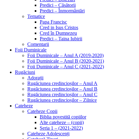
Predici – Căsătorii
Predici – Înmormântări
Tematice
Papa Francisc
Cred in Isus Cristos
Cred în Dumnezeu
Predici – Taina Iubirii
Comentarii
Foii Duminicale
Foii Duminicale – Anul A (2019-2020)
Foii Duminicale – Anul B (2020-2021)
Foii Duminicale – Anul C (2021-2022)
Rugăciuni
Adorații
Rugăciunea credincioșilor – Anul A
Rugăciunea credincioșilor – Anul B
Rugăciunea credincioșilor – Anul C
Rugăciunea credincioșilor – Zilnice
Cateheze
Cateheze Copii
Biblia povestită copiilor
Alte cateheze – (copii)
Seria 1 – (2021-2022)
Cateheze Adolescenți