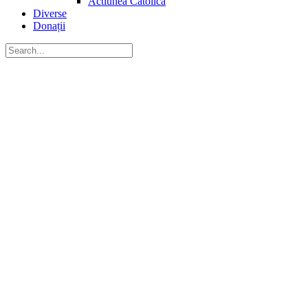
Actiunea Catolică
Diverse
Donații