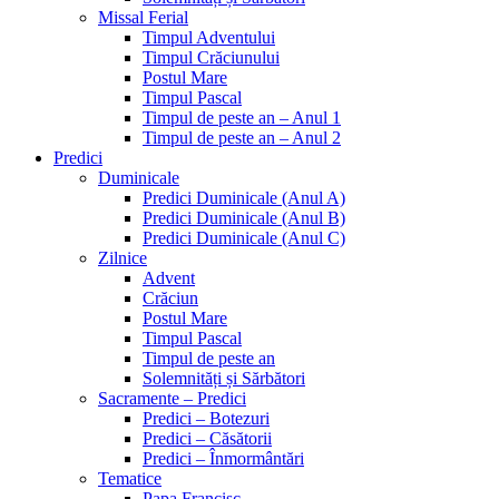
Missal Ferial
Timpul Adventului
Timpul Crăciunului
Postul Mare
Timpul Pascal
Timpul de peste an – Anul 1
Timpul de peste an – Anul 2
Predici
Duminicale
Predici Duminicale (Anul A)
Predici Duminicale (Anul B)
Predici Duminicale (Anul C)
Zilnice
Advent
Crăciun
Postul Mare
Timpul Pascal
Timpul de peste an
Solemnități și Sărbători
Sacramente – Predici
Predici – Botezuri
Predici – Căsătorii
Predici – Înmormântări
Tematice
Papa Francisc