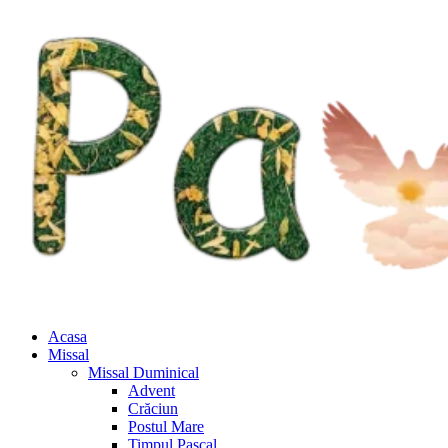
Acasa
Missal
Missal Duminical
Advent
Crăciun
Postul Mare
Timpul Pascal