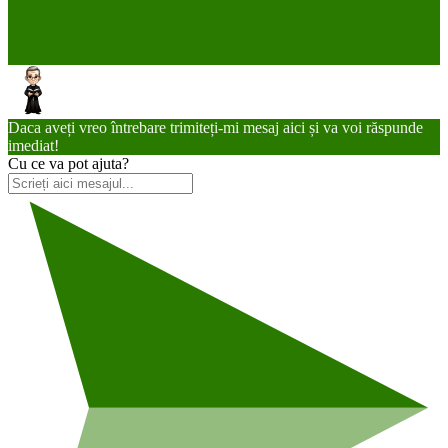
Daca aveți vreo întrebare trimiteți-mi mesaj aici și va voi răspunde
imediat!
Cu ce va pot ajuta?