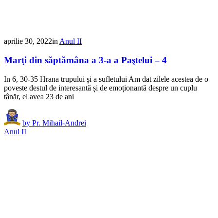
aprilie 30, 2022
in
Anul II
Marţi din săptămâna a 3-a a Paştelui – 4
In 6, 30-35 Hrana trupului și a sufletului Am dat zilele acestea de o
poveste destul de interesantă și de emoționantă despre un cuplu
tânăr, el avea 23 de ani
by
Pr. Mihail-Andrei
Anul II