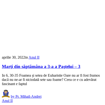
aprilie 30, 2022
in
Anul II
Marţi din săptămâna a 3-a a Paştelui – 3
In 6, 30-35 Foamea și setea de Euharistie Oare nu ar fi fost frumos
dacă nu ne-ar fi niciodată sete sau foame? Ceea ce e cu adevărat
fascinant e faptul
by
Pr. Mihail-Andrei
Anul II