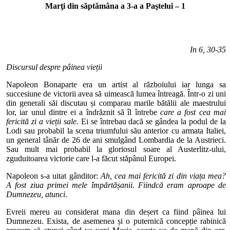
Marţi din săptămâna a 3-a a Paştelui – 1
In 6, 30-35
Discursul despre pâinea vieții
Napoleon Bonaparte era un artist al războiului iar lunga sa
succesiune de victorii avea să uimească lumea întreagă. Într-o zi uni
din generali săi discutau și comparau marile bătălii ale maestrului
lor, iar unul dintre ei a îndrăznit să îl întrebe
care a fost cea mai
fericită zi a vieții sale
. Ei se întrebau dacă se gândea la podul de la
Lodi sau probabil la scena triumfului său anterior cu armata Italiei,
un general tânăr de 26 de ani smulgând Lombardia de la Austrieci.
Sau mult mai probabil la gloriosul soare al Austerlitz-ului,
zguduitoarea victorie care l-a făcut stăpânul Europei.
Napoleon s-a uitat gânditor:
Ah, cea mai fericită zi din viața mea?
A fost ziua primei mele împărtășanii. Fiindcă eram aproape de
Dumnezeu, atunci
.
Evreii mereu au considerat mana din deșert ca fiind pâinea lui
Dumnezeu. Exista, de asemenea și o puternică concepție rabinică