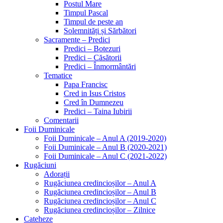
Postul Mare
Timpul Pascal
Timpul de peste an
Solemnități și Sărbători
Sacramente – Predici
Predici – Botezuri
Predici – Căsătorii
Predici – Înmormântări
Tematice
Papa Francisc
Cred in Isus Cristos
Cred în Dumnezeu
Predici – Taina Iubirii
Comentarii
Foii Duminicale
Foii Duminicale – Anul A (2019-2020)
Foii Duminicale – Anul B (2020-2021)
Foii Duminicale – Anul C (2021-2022)
Rugăciuni
Adorații
Rugăciunea credincioșilor – Anul A
Rugăciunea credincioșilor – Anul B
Rugăciunea credincioșilor – Anul C
Rugăciunea credincioșilor – Zilnice
Cateheze