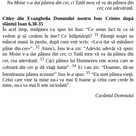
Nu Moise v-a dat pâinea din cer, ci Tatăl meu vă va da pâinea din
cer, cea adevărată.
Citire din Evanghelia Domnului nostru Isus Cristos după
sfântul Ioan 6,30-35
În acel timp, mulţimea i-a spus lui Isus: “Ce semn faci tu ca să
31
vedem şi să credem în tine? Ce înfăptuieşti?
Părinţii noştri au
mâncat mană în pustiu, după cum este scris: «Le-a dat să mănânce
32
pâine din cer»”.
Atunci, Isus le-a zis: “Adevăr, adevăr vă spun:
nu Moise v-a dat pâinea din cer, ci Tatăl meu vă va da pâinea din
33
cer, cea adevărată.
Căci pâinea lui Dumnezeu este aceea care se
34
coboară din cer şi dă viaţă lumii”.
Ei i-au zis: “Doamne, dă-ne
35
întotdeauna pâinea aceasta!” Isus le-a spus:
“Eu sunt pâinea vieţii.
Celui care vine la mine nu-i va mai fi foame şi celui care crede în
mine, nu-i va mai fi sete niciodată”.
Cuvântul Domnului