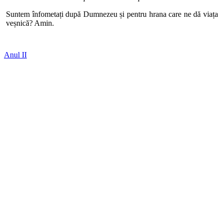
Suntem înfometați după Dumnezeu și pentru hrana care ne dă viața
veșnică? Amin.
Anul II