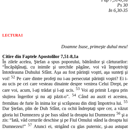
Ps 30
In 6,30-35
LECTURA I
Doamne Isuse, primeşte duhul meu!
Citire din Faptele Apostolilor 7,51-8,1a
În zilele acelea, Ştefan a spus poporului, bătrânilor şi cărturarilor:
“Încăpăţânaţi, cu inimile şi urechile păgâne, voi vă împotriviţi
întotdeauna Duhului Sfânt. Aşa au fost părinţii voştri, aşa sunteţi şi
52
voi!
Pe care dintre profeţi nu i-au persecutat părinţii voştri? Ei i-
au ucis pe cei care vesteau dinainte despre venirea Celui Drept, pe
53
care voi, acum, l-aţi trădat şi l-aţi ucis.
Voi aţi primit Legea prin
54
slujirea îngerilor şi nu aţi păzit-o”.
Când au auzit ei acestea,
55
fremătau de furie în inima lor şi scrâşneau din dinţi împotriva lui.
Dar Ştefan, plin de Duh Sfânt, cu ochii îndreptaţi spre cer, a văzut
56
gloria lui Dumnezeu şi pe Isus stând la dreapta lui Dumnezeu
şi a
zis: “Iată, văd cerurile deschise şi pe Fiul Omului stând la dreapta lui
57
Dumnezeu!”
Atunci ei, strigând cu glas puternic, şi-au astupat