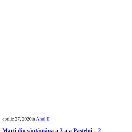
aprilie 27, 2020
in
Anul II
Marţi din săptămâna a 3-a a Paştelui – 2