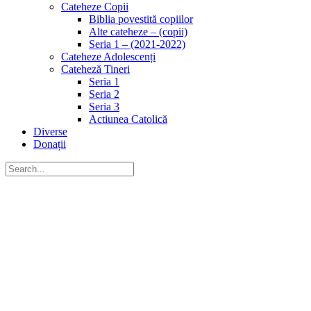
Cateheze Copii
Biblia povestită copiilor
Alte cateheze – (copii)
Seria 1 – (2021-2022)
Cateheze Adolescenți
Cateheză Tineri
Seria 1
Seria 2
Seria 3
Actiunea Catolică
Diverse
Donații