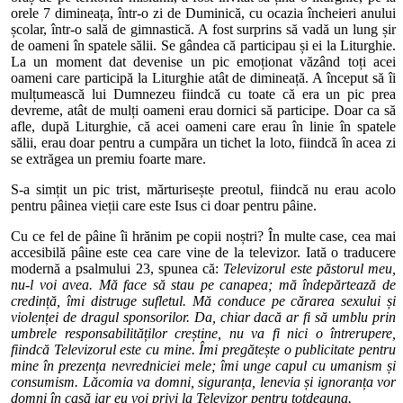
orele 7 dimineața, într-o zi de Duminică, cu ocazia încheieri anului
școlar, într-o sală de gimnastică. A fost surprins să vadă un lung șir
de oameni în spatele sălii. Se gândea că participau și ei la Liturghie.
La un moment dat devenise un pic emoționat văzând toți acei
oameni care participă la Liturghie atât de dimineață. A început să îi
mulțumească lui Dumnezeu fiindcă cu toate că era un pic prea
devreme, atât de mulți oameni erau dornici să participe. Doar ca să
afle, după Liturghie, că acei oameni care erau în linie în spatele
sălii, erau doar pentru a cumpăra un tichet la loto, fiindcă în acea zi
se extrăgea un premiu foarte mare.
S-a simțit un pic trist, mărturisește preotul, fiindcă nu erau acolo
pentru pâinea vieții care este Isus ci doar pentru pâine.
Cu ce fel de pâine îi hrănim pe copii noștri? În multe case, cea mai
accesibilă pâine este cea care vine de la televizor. Iată o traducere
modernă a psalmului 23, spunea că:
Televizorul este păstorul meu,
nu-l voi avea. Mă face să stau pe canapea; mă îndepărtează de
credință, îmi distruge sufletul. Mă conduce pe cărarea sexului și
violenței de dragul sponsorilor. Da, chiar dacă ar fi să umblu prin
umbrele responsabilităților creștine, nu va fi nici o întrerupere,
fiindcă Televizorul este cu mine. Îmi pregătește o publicitate pentru
mine în prezența nevredniciei mele; îmi unge capul cu umanism și
consumism. Lăcomia va domni, siguranța, lenevia și ignoranța vor
domni în casă iar eu voi privi la Televizor pentru totdeauna.