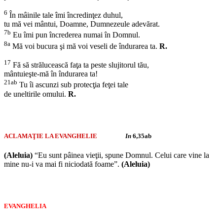
6
În mâinile tale îmi încredinţez duhul,
tu mă vei mântui, Doamne, Dumnezeule adevărat.
7b
Eu îmi pun încrederea numai în Domnul.
8a
Mă voi bucura şi mă voi veseli de îndurarea ta.
R.
17
Fă să strălucească faţa ta peste slujitorul tău,
mântuieşte-mă în îndurarea ta!
21ab
Tu îi ascunzi sub protecţia feţei tale
de uneltirile omului.
R.
ACLAMAŢIE LA EVANGHELIE
In
6,35ab
(Aleluia)
“Eu sunt pâinea vieţii, spune Domnul. Celui care vine la
mine nu-i va mai fi niciodată foame”.
(Aleluia)
EVANGHELIA