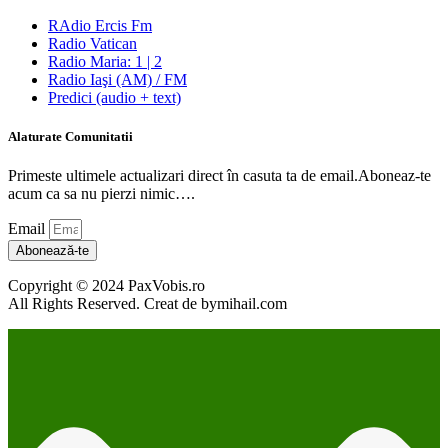
RAdio Ercis Fm
Radio Vatican
Radio Maria: 1 | 2
Radio Iaşi (AM) / FM
Predici (audio + text)
Alaturate Comunitatii
Primeste ultimele actualizari direct în casuta ta de email.Aboneaz-te
acum ca sa nu pierzi nimic….
Email
Abonează-te
Copyright © 2024 PaxVobis.ro
All Rights Reserved. Creat de bymihail.com