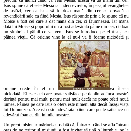
precum că atunci când va veni Mesia, acesta va da mană din cer.
Isus spune că el este Mesia iar lideri evreilor, în pasajul evangheliei
de astăzi, cer ca Isus să le de-a mană din cer ca dovadă a
revendicării sale ca fiind Mesia. Isus răspunde prin a le spune că nu
Moise a fost cel care a dat mană din cer, ci Dumnezeu. Iar mana
dată lui Moise și poporului nu a fost adevărata pâine din cer, ci doar
un simbol al pâinii ce va veni. Isus se introduce pe el însuși ca
pâinea vieții. Că oricine vine la el nu-i va fi foame niciodată și
oricine crede în el nu
va înseta
niciodată. El este cel care poate satisface pe deplin adânca noastră
dorință pentru mai mult, pentru mai mult decât ne poate oferi nouă
lumea. Pâinea pe care Isus o oferă este nimeni alta decât însăși viața
lui Dumnezeu. Aceasta este adevărata pâine care poate satisface cu
adevărat foamea din inimile noastre.
Un preot misionar mărturisea odată că, Într-o zi când se afla într-un
oraș de pe teritoriul misiunii, a fost invitat să țină o liturghie, pe la