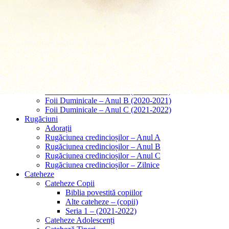
Predici – Căsătorii
Predici – Înmormântări
Tematice
Papa Francisc
Cred in Isus Cristos
Cred în Dumnezeu
Predici – Taina Iubirii
Comentarii
Foii Duminicale
Foii Duminicale – Anul A (2019-2020)
Foii Duminicale – Anul B (2020-2021)
Foii Duminicale – Anul C (2021-2022)
Rugăciuni
Adorații
Rugăciunea credincioșilor – Anul A
Rugăciunea credincioșilor – Anul B
Rugăciunea credincioșilor – Anul C
Rugăciunea credincioșilor – Zilnice
Cateheze
Cateheze Copii
Biblia povestită copiilor
Alte cateheze – (copii)
Seria 1 – (2021-2022)
Cateheze Adolescenți