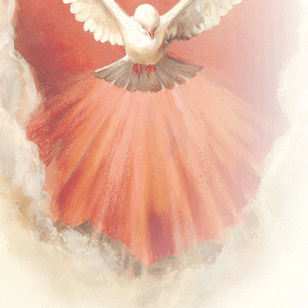
Timpul de peste an – A
Timpul de peste an – B
Timpul de peste an – C
Solemnități și Sărbători
Missal Ferial
Timpul Adventului
Timpul Crăciunului
Postul Mare
Timpul Pascal
Timpul de peste an – Anul 1
Timpul de peste an – Anul 2
Predici
Duminicale
Predici Duminicale (Anul A)
Predici Duminicale (Anul B)
Predici Duminicale (Anul C)
Zilnice
Advent
Crăciun
Postul Mare
Timpul Pascal
Timpul de peste an
Solemnități și Sărbători
Sacramente – Predici
Predici – Botezuri