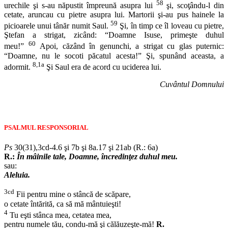
58
urechile şi s-au năpustit împreună asupra lui
şi, scoţându-l din
cetate, aruncau cu pietre asupra lui. Martorii şi-au pus hainele la
59
picioarele unui tânăr numit Saul.
Şi, în timp ce îl loveau cu pietre,
Ştefan a strigat, zicând: “Doamne Isuse, primeşte duhul
60
meu!”
Apoi, căzând în genunchi, a strigat cu glas puternic:
“Doamne, nu le socoti păcatul acesta!” Şi, spunând aceasta, a
8,1a
adormit.
Şi Saul era de acord cu uciderea lui.
Cuvântul Domnului
PSALMUL RESPONSORIAL
Ps
30(31),3cd-4.6 şi 7b şi 8a.17 şi 21ab (R.: 6a)
R.:
În mâinile tale, Doamne, încredinţez duhul meu.
sau:
Aleluia.
3cd
Fii pentru mine o stâncă de scăpare,
o cetate întărită, ca să mă mântuieşti!
4
Tu eşti stânca mea, cetatea mea,
pentru numele tău, condu-mă şi călăuzeşte-mă!
R.