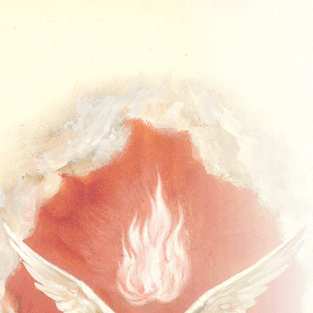
Acasa
Missal
Missal Duminical
Advent
Crăciun
Postul Mare
Timpul Pascal