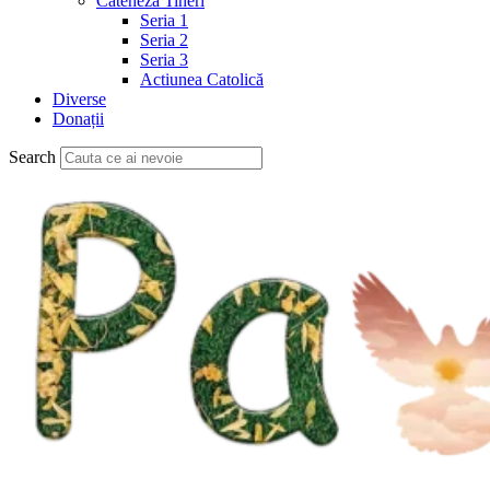
Cateheză Tineri
Seria 1
Seria 2
Seria 3
Actiunea Catolică
Diverse
Donații
Search