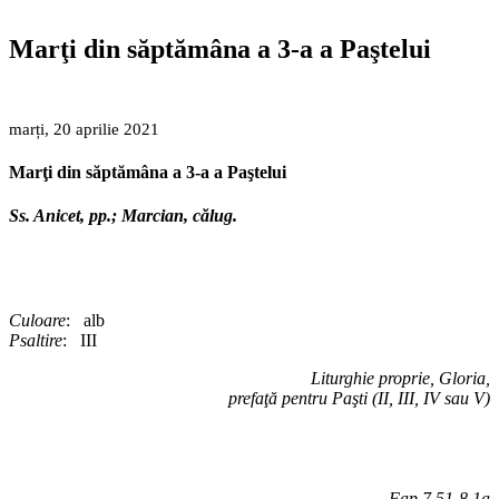
Marţi din săptămâna a 3-a a Paştelui
marți, 20 aprilie 2021
Marţi din săptămâna a 3-a a Paştelui
Ss. Anicet, pp.; Marcian, călug.
Culoare
: alb
Psaltire
: III
Liturghie proprie, Gloria,
prefaţă pentru Paşti (II, III, IV sau V)
Fap 7,51-8,1a