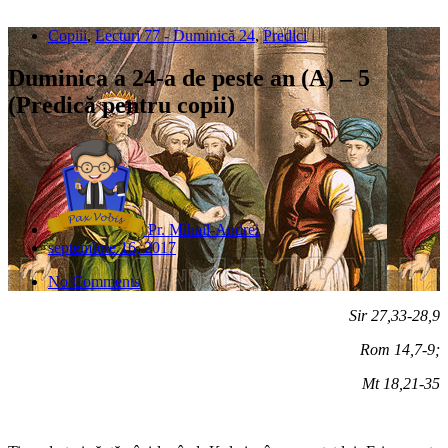
Copiii
,
Lecturi 77 - Duminică 24
,
Predici
Duminica a 24-a de peste an (A) – 5
(Predică pentru copii)
Pr. Mihail-Andrei
septembrie 16, 2017
No Comments
Sir 27,33-28,9
Rom 14,7-9;
Mt 18,21-35