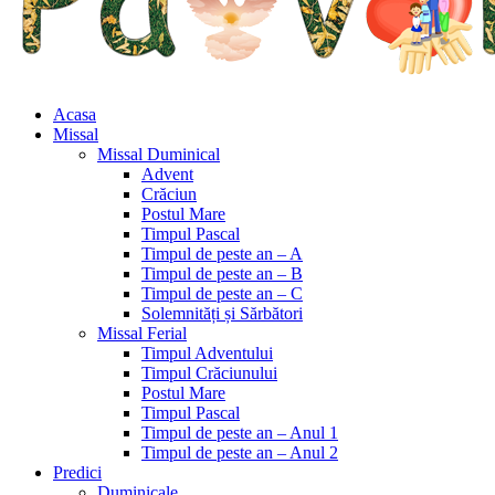
Acasa
Missal
Missal Duminical
Advent
Crăciun
Postul Mare
Timpul Pascal
Timpul de peste an – A
Timpul de peste an – B
Timpul de peste an – C
Solemnități și Sărbători
Missal Ferial
Timpul Adventului
Timpul Crăciunului
Postul Mare
Timpul Pascal
Timpul de peste an – Anul 1
Timpul de peste an – Anul 2
Predici
Duminicale