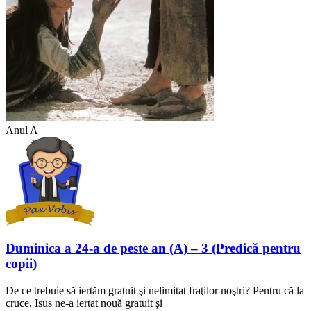
Anul A
Duminica a 24-a de peste an (A) – 3 (Predică pentru
copii)
De ce trebuie să iertăm gratuit şi nelimitat fraţilor noştri? Pentru că la
cruce, Isus ne-a iertat nouă gratuit şi