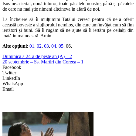
Isus ne-a iertat, nouă tuturor, toate păcatele noastre, până și păcatele
de care nu mai știe nimeni altcineva în afară de noi.
La încheiere să îi mulțumim Tatălui ceresc pentru că ne-a oferit
această poveste a slujitorului nemilos, din care am învățat cum să fim
iertători și buni. Să îl rugăm să ne ajute să îi iertăm pe ceilalți din
toată inima noastră. Amin.
Alte opțiuni:
01
,
02
,
03
,
04
,
05
, 06,
Duminica a 24-a de peste an (A) – 2
20 septembrie – Ss. Martiri din Coreea – 1
Facebook
Twitter
LinkedIn
WhatsApp
Email