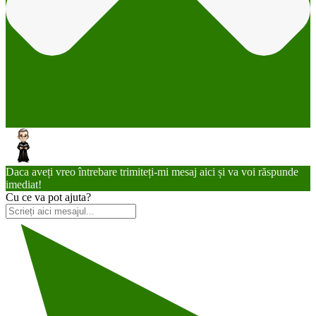
Daca aveți vreo întrebare trimiteți-mi mesaj aici și va voi răspunde
imediat!
Cu ce va pot ajuta?