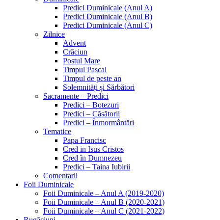
Predici Duminicale (Anul A)
Predici Duminicale (Anul B)
Predici Duminicale (Anul C)
Zilnice
Advent
Crăciun
Postul Mare
Timpul Pascal
Timpul de peste an
Solemnități și Sărbători
Sacramente – Predici
Predici – Botezuri
Predici – Căsătorii
Predici – Înmormântări
Tematice
Papa Francisc
Cred in Isus Cristos
Cred în Dumnezeu
Predici – Taina Iubirii
Comentarii
Foii Duminicale
Foii Duminicale – Anul A (2019-2020)
Foii Duminicale – Anul B (2020-2021)
Foii Duminicale – Anul C (2021-2022)
Rugăciuni