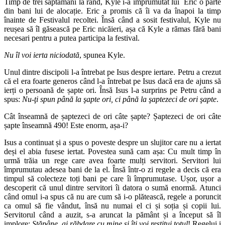
Timp de trei săptămâni la rând, Kyle i-a împrumutat lui Eric o parte
din bani lui de alocație. Eric a promis că îi va da înapoi la timp
înainte de Festivalul recoltei. Însă când a sosit festivalul, Kyle nu
reușea să îl găsească pe Eric nicăieri, așa că Kyle a rămas fără bani
necesari pentru a putea participa la festival.
Nu îl voi ierta niciodată
, spunea Kyle.
Unul dintre discipoli l-a întrebat pe Isus despre iertare. Petru a crezut
că el era foarte generos când l-a întrebat pe Isus dacă era de ajuns să
ierți o persoană de șapte ori. Însă Isus l-a surprins pe Petru când a
spus:
Nu-ţi spun până la şapte ori, ci până la şaptezeci de ori şapte
.
Cât înseamnă de șaptezeci de ori câte șapte? Șaptezeci de ori câte
șapte înseamnă 490! Este enorm, așa-i?
Isus a continuat și a spus o poveste despre un slujitor care nu a iertat
deși el abia fusese iertat. Povestea sună cam așa: Cu mult timp în
urmă trăia un rege care avea foarte mulți servitori. Servitori lui
împrumutau adesea bani de la el. Însă într-o zi regele a decis că era
timpul să colecteze toți bani pe care îi împrumutase. Ușor, ușor a
descoperit că unul dintre servitori îi datora o sumă enormă. Atunci
când omul i-a spus că nu are cum să i-o plătească, regele a poruncit
ca omul să fie vândut, însă nu numai el ci și soția și copii lui.
Servitorul când a auzit, s-a aruncat la pământ și a început să îl
implore:
Stăpâne, ai răbdare cu mine şi îţi voi restitui totul
! Regelui i