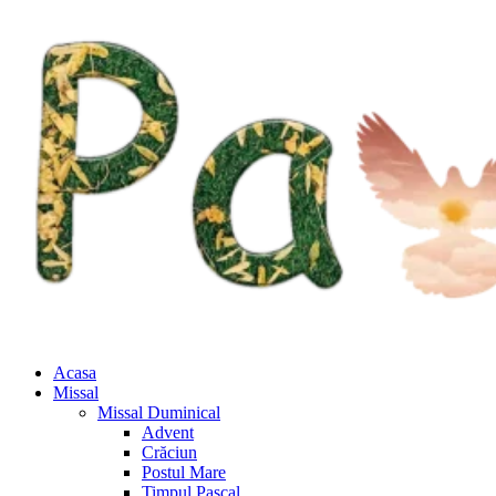
Acasa
Missal
Missal Duminical
Advent
Crăciun
Postul Mare
Timpul Pascal