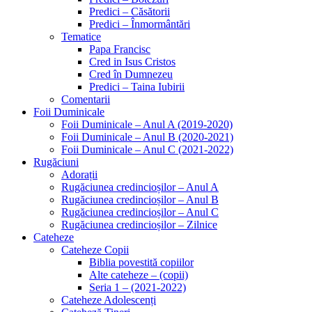
Predici – Căsătorii
Predici – Înmormântări
Tematice
Papa Francisc
Cred in Isus Cristos
Cred în Dumnezeu
Predici – Taina Iubirii
Comentarii
Foii Duminicale
Foii Duminicale – Anul A (2019-2020)
Foii Duminicale – Anul B (2020-2021)
Foii Duminicale – Anul C (2021-2022)
Rugăciuni
Adorații
Rugăciunea credincioșilor – Anul A
Rugăciunea credincioșilor – Anul B
Rugăciunea credincioșilor – Anul C
Rugăciunea credincioșilor – Zilnice
Cateheze
Cateheze Copii
Biblia povestită copiilor
Alte cateheze – (copii)
Seria 1 – (2021-2022)
Cateheze Adolescenți