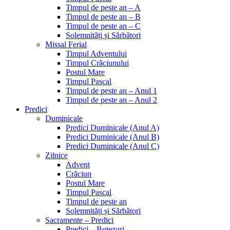
Timpul de peste an – A
Timpul de peste an – B
Timpul de peste an – C
Solemnități și Sărbători
Missal Ferial
Timpul Adventului
Timpul Crăciunului
Postul Mare
Timpul Pascal
Timpul de peste an – Anul 1
Timpul de peste an – Anul 2
Predici
Duminicale
Predici Duminicale (Anul A)
Predici Duminicale (Anul B)
Predici Duminicale (Anul C)
Zilnice
Advent
Crăciun
Postul Mare
Timpul Pascal
Timpul de peste an
Solemnități și Sărbători
Sacramente – Predici
Predici – Botezuri