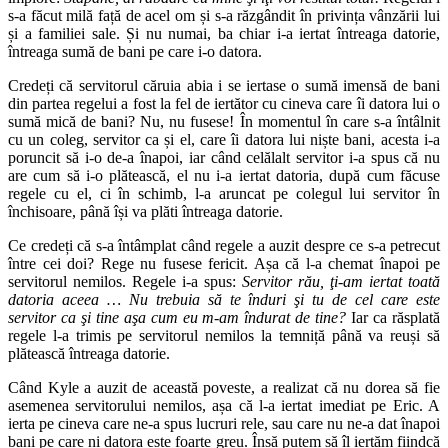
s-a făcut milă față de acel om și s-a răzgândit în privința vânzării lui
și a familiei sale. Și nu numai, ba chiar i-a iertat întreaga datorie,
întreaga sumă de bani pe care i-o datora.
Credeți că servitorul căruia abia i se iertase o sumă imensă de bani
din partea regelui a fost la fel de iertător cu cineva care îi datora lui o
sumă mică de bani? Nu, nu fusese! În momentul în care s-a întâlnit
cu un coleg, servitor ca și el, care îi datora lui niște bani, acesta i-a
poruncit să i-o de-a înapoi, iar când celălalt servitor i-a spus că nu
are cum să i-o plătească, el nu i-a iertat datoria, după cum făcuse
regele cu el, ci în schimb, l-a aruncat pe colegul lui servitor în
închisoare, până își va plăti întreaga datorie.
Ce credeți că s-a întâmplat când regele a auzit despre ce s-a petrecut
între cei doi? Rege nu fusese fericit. Așa că l-a chemat înapoi pe
servitorul nemilos. Regele i-a spus:
Servitor rău, ţi-am iertat toată
datoria aceea … Nu trebuia să te înduri şi tu de cel care este
servitor ca şi tine aşa cum eu m-am îndurat de tine?
Iar ca răsplată
regele l-a trimis pe servitorul nemilos la temniță până va reuși să
plătească întreaga datorie.
Când Kyle a auzit de această poveste, a realizat că nu dorea să fie
asemenea servitorului nemilos, așa că l-a iertat imediat pe Eric. A
ierta pe cineva care ne-a spus lucruri rele, sau care nu ne-a dat înapoi
bani pe care ni datora este foarte greu. Însă putem să îl iertăm fiindcă