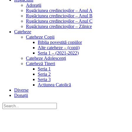
Adorații
Rugăciunea credincioșilor – Anul A
Rugăciunea credincioșilor – Anul B
Rugăciunea credincioșilor – Anul C
Rugăciunea credincioșilor – Zilnice
Cateheze
Cateheze Copii
Biblia povestită copiilor
Alte cateheze – (copii)
Seria 1 – (2021-2022)
Cateheze Adolescenți
Cateheză Tineri
Seria 1
Seria 2
Seria 3
Actiunea Catolică
Diverse
Donații