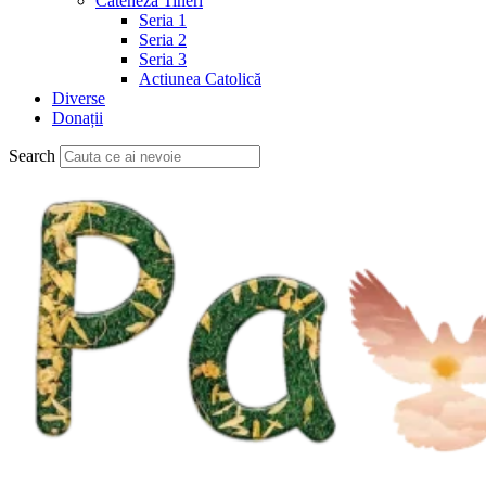
Cateheză Tineri
Seria 1
Seria 2
Seria 3
Actiunea Catolică
Diverse
Donații
Search