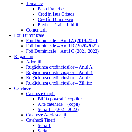
Tematice
Papa Francisc
Cred in Isus Cristos
Cred în Dumnezeu
Predici – Taina Iubirii
Comentarii
Foii Duminicale
Foii Duminicale – Anul A (2019-2020)
Foii Duminicale – Anul B (2020-2021)
Foii Duminicale – Anul C (2021-2022)
Rugăciuni
Adorații
Rugăciunea credincioșilor – Anul A
Rugăciunea credincioșilor – Anul B
Rugăciunea credincioșilor – Anul C
Rugăciunea credincioșilor – Zilnice
Cateheze
Cateheze Copii
Biblia povestită copiilor
Alte cateheze – (copii)
Seria 1 – (2021-2022)
Cateheze Adolescenți
Cateheză Tineri
Seria 1
Seria 2