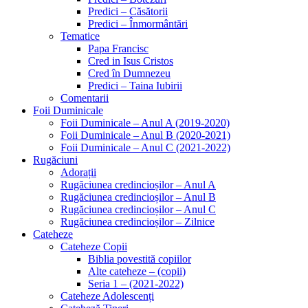
Predici – Căsătorii
Predici – Înmormântări
Tematice
Papa Francisc
Cred in Isus Cristos
Cred în Dumnezeu
Predici – Taina Iubirii
Comentarii
Foii Duminicale
Foii Duminicale – Anul A (2019-2020)
Foii Duminicale – Anul B (2020-2021)
Foii Duminicale – Anul C (2021-2022)
Rugăciuni
Adorații
Rugăciunea credincioșilor – Anul A
Rugăciunea credincioșilor – Anul B
Rugăciunea credincioșilor – Anul C
Rugăciunea credincioșilor – Zilnice
Cateheze
Cateheze Copii
Biblia povestită copiilor
Alte cateheze – (copii)
Seria 1 – (2021-2022)
Cateheze Adolescenți