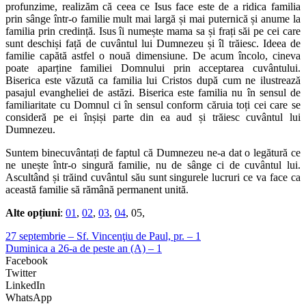
profunzime, realizăm că ceea ce Isus face este de a ridica familia
prin sânge într-o familie mult mai largă și mai puternică și anume la
familia prin credință. Isus îi numește mama sa și frați săi pe cei care
sunt deschiși față de cuvântul lui Dumnezeu și îl trăiesc. Ideea de
familie capătă astfel o nouă dimensiune. De acum încolo, cineva
poate aparține familiei Domnului prin acceptarea cuvântului.
Biserica este văzută ca familia lui Cristos după cum ne ilustrează
pasajul evangheliei de astăzi. Biserica este familia nu în sensul de
familiaritate cu Domnul ci în sensul conform căruia toți cei care se
consideră pe ei înșiși parte din ea aud și trăiesc cuvântul lui
Dumnezeu.
Suntem binecuvântați de faptul că Dumnezeu ne-a dat o legătură ce
ne unește într-o singură familie, nu de sânge ci de cuvântul lui.
Ascultând și trăind cuvântul său sunt singurele lucruri ce va face ca
această familie să rămână permanent unită.
Alte opțiuni
:
01
,
02
,
03
,
04
, 05,
27 septembrie – Sf. Vincenţiu de Paul, pr. – 1
Duminica a 26-a de peste an (A) – 1
Facebook
Twitter
LinkedIn
WhatsApp