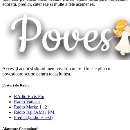
adorații, predici, cateheze și multe altele asemenea.
Accesați acum și site-ul meu povestioare.ro. Un site plin cu
povestioare scurte pentru toata lumea.
Posturi de Radio
RAdio Ercis Fm
Radio Vatican
Radio Maria: 1 | 2
Radio Iaşi (AM) / FM
Predici (audio + text)
Alaturate Comunitatii