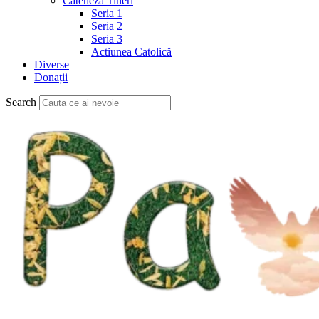
Cateheză Tineri
Seria 1
Seria 2
Seria 3
Actiunea Catolică
Diverse
Donații
Search