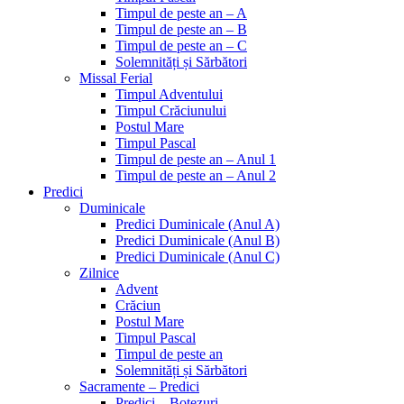
Timpul de peste an – A
Timpul de peste an – B
Timpul de peste an – C
Solemnități și Sărbători
Missal Ferial
Timpul Adventului
Timpul Crăciunului
Postul Mare
Timpul Pascal
Timpul de peste an – Anul 1
Timpul de peste an – Anul 2
Predici
Duminicale
Predici Duminicale (Anul A)
Predici Duminicale (Anul B)
Predici Duminicale (Anul C)
Zilnice
Advent
Crăciun
Postul Mare
Timpul Pascal
Timpul de peste an
Solemnități și Sărbători
Sacramente – Predici
Predici – Botezuri