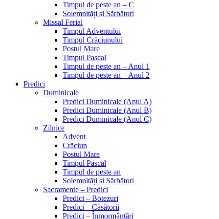
Timpul de peste an – C
Solemnități și Sărbători
Missal Ferial
Timpul Adventului
Timpul Crăciunului
Postul Mare
Timpul Pascal
Timpul de peste an – Anul 1
Timpul de peste an – Anul 2
Predici
Duminicale
Predici Duminicale (Anul A)
Predici Duminicale (Anul B)
Predici Duminicale (Anul C)
Zilnice
Advent
Crăciun
Postul Mare
Timpul Pascal
Timpul de peste an
Solemnități și Sărbători
Sacramente – Predici
Predici – Botezuri
Predici – Căsătorii
Predici – Înmormântări