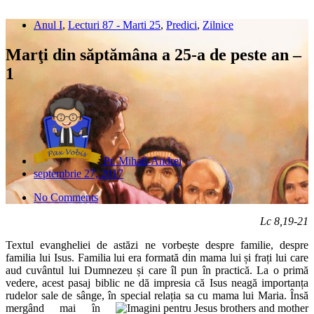
Anul I
,
Lecturi 87 - Marti 25
,
Predici
,
Zilnice
Marţi din săptămâna a 25-a de peste an –
1
Pr. Mihail-Andrei
septembrie 27, 2017
No Comments
Lc 8,19-21
Textul evangheliei de astăzi ne vorbește despre familie, despre
familia lui Isus. Familia lui era formată din mama lui și frați lui care
aud cuvântul lui Dumnezeu și care îl pun în practică. La o primă
vedere, acest pasaj biblic ne dă impresia că Isus neagă importanța
rudelor sale de sânge, în special relația sa cu mama lui Maria. Însă
mergând mai în