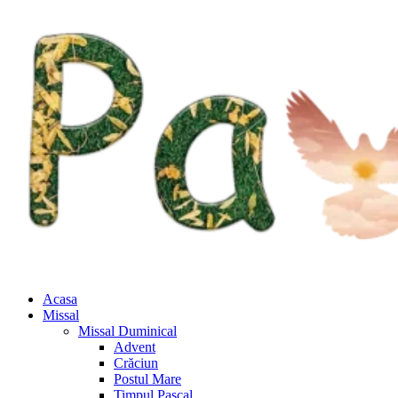
Acasa
Missal
Missal Duminical
Advent
Crăciun
Postul Mare
Timpul Pascal