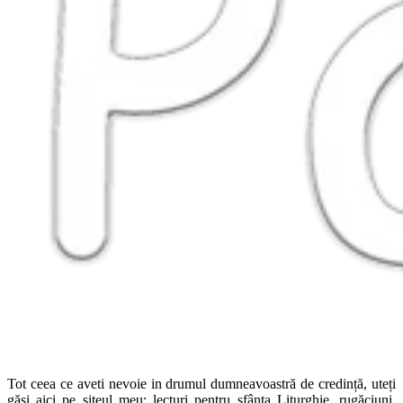
Tot ceea ce aveti nevoie in drumul dumneavoastră de credință, uteți
găsi aici pe siteul meu: lecturi pentru sfânta Liturghie, rugăciuni,