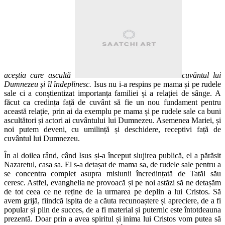
aceştia care ascultă
cuvântul lui
Dumnezeu şi îl îndeplinesc.
Isus nu i-a respins pe mama și pe rudele
sale ci a conștientizat importanța familiei și a relației de sânge. A
făcut ca credința față de cuvânt să fie un nou fundament pentru
această relație, prin ai da exemplu pe mama și pe rudele sale ca buni
ascultători și actori ai cuvântului lui Dumnezeu. Asemenea Mariei, și
noi putem deveni, cu umilință și deschidere, receptivi față de
cuvântul lui Dumnezeu.
În al doilea rând, când Isus și-a început slujirea publică, el a părăsit
Nazaretul, casa sa. El s-a detașat de mama sa, de rudele sale pentru a
se concentra complet asupra misiunii încredințată de Tatăl său
ceresc. Astfel, evanghelia ne provoacă și pe noi astăzi să ne detașăm
de tot ceea ce ne reține de la urmarea pe deplin a lui Cristos. Să
avem grijă, fiindcă ispita de a căuta recunoaștere și apreciere, de a fi
popular și plin de succes, de a fi material și puternic este întotdeauna
prezentă. Doar prin a avea spiritul și inima lui Cristos vom putea să