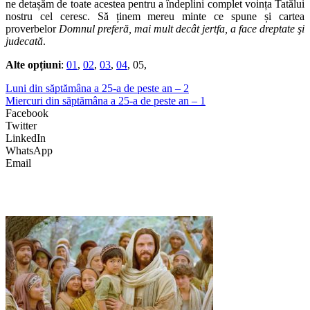
ne detașăm de toate acestea pentru a îndeplini complet voința Tatălui
nostru cel ceresc. Să ținem mereu minte ce spune și cartea
proverbelor
Domnul preferă, mai mult decât jertfa, a face dreptate şi
judecată
.
Alte opțiuni
:
01
,
02
,
03
,
04
, 05,
Luni din săptămâna a 25-a de peste an – 2
Miercuri din săptămâna a 25-a de peste an – 1
Facebook
Twitter
LinkedIn
WhatsApp
Email