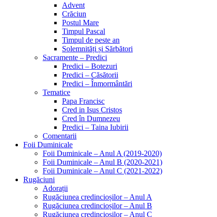
Advent
Crăciun
Postul Mare
Timpul Pascal
Timpul de peste an
Solemnități și Sărbători
Sacramente – Predici
Predici – Botezuri
Predici – Căsătorii
Predici – Înmormântări
Tematice
Papa Francisc
Cred in Isus Cristos
Cred în Dumnezeu
Predici – Taina Iubirii
Comentarii
Foii Duminicale
Foii Duminicale – Anul A (2019-2020)
Foii Duminicale – Anul B (2020-2021)
Foii Duminicale – Anul C (2021-2022)
Rugăciuni
Adorații
Rugăciunea credincioșilor – Anul A
Rugăciunea credincioșilor – Anul B
Rugăciunea credincioșilor – Anul C