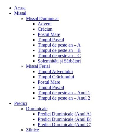
Acasa
Missal
Missal Duminical
Advent
Crăciun
Postul Mare
Timpul Pascal
Timpul de peste an – A
Timpul de peste an – B
Timpul de peste an – C
Solemnități și Sărbători
Missal Ferial
Timpul Adventului
Timpul Crăciunului
Postul Mare
Timpul Pascal
Timpul de peste an – Anul 1
Timpul de peste an – Anul 2
Predici
Duminicale
Predici Duminicale (Anul A)
Predici Duminicale (Anul B)
Predici Duminicale (Anul C)
Zilnice