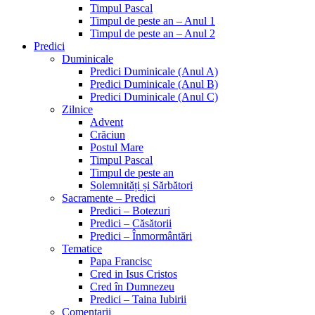
Timpul Pascal
Timpul de peste an – Anul 1
Timpul de peste an – Anul 2
Predici
Duminicale
Predici Duminicale (Anul A)
Predici Duminicale (Anul B)
Predici Duminicale (Anul C)
Zilnice
Advent
Crăciun
Postul Mare
Timpul Pascal
Timpul de peste an
Solemnități și Sărbători
Sacramente – Predici
Predici – Botezuri
Predici – Căsătorii
Predici – Înmormântări
Tematice
Papa Francisc
Cred in Isus Cristos
Cred în Dumnezeu
Predici – Taina Iubirii
Comentarii