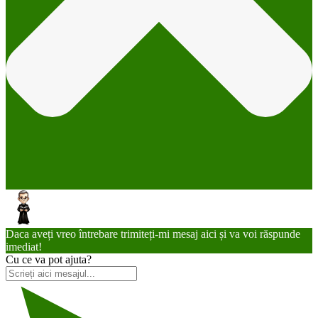
Daca aveți vreo întrebare trimiteți-mi mesaj aici și va voi răspunde
imediat!
Cu ce va pot ajuta?