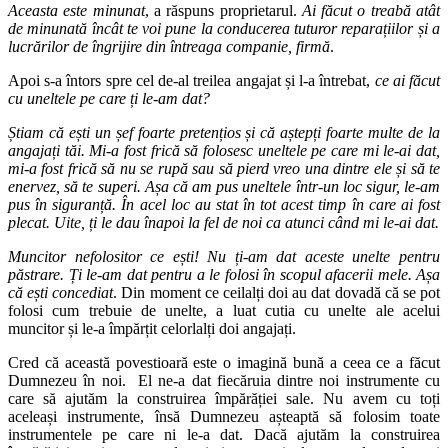
Aceasta este minunat
, a răspuns proprietarul.
Ai făcut o treabă atât
de minunată încât te voi pune la conducerea tuturor reparațiilor și a
lucrărilor de îngrijire din întreaga companie, firmă
.
Apoi s-a întors spre cel de-al treilea angajat și l-a întrebat,
ce ai făcut
cu uneltele pe care ți le-am dat?
Știam că ești un șef foarte pretențios și că aștepți foarte multe de la
angajați tăi. Mi-a fost frică să folosesc uneltele pe care mi le-ai dat,
mi-a fost frică să nu se rupă sau să pierd vreo una dintre ele și să te
enervez, să te superi. Așa că am pus uneltele într-un loc sigur, le-am
pus în siguranță. În acel loc au stat în tot acest timp în care ai fost
plecat. Uite, ți le dau înapoi la fel de noi ca atunci când mi le-ai dat.
Muncitor nefolositor ce ești! Nu ți-am dat aceste unelte pentru
păstrare. Ți le-am dat pentru a le folosi în scopul afacerii mele. Așa
că ești concediat
. Din moment ce ceilalți doi au dat dovadă că se pot
folosi cum trebuie de unelte, a luat cutia cu unelte ale acelui
muncitor și le-a împărțit celorlalți doi angajați.
Cred că această povestioară este o imagină bună a ceea ce a făcut
Dumnezeu în noi. El ne-a dat fiecăruia dintre noi instrumente cu
care să ajutăm la construirea împărăției sale. Nu avem cu toți
aceleași instrumente, însă Dumnezeu așteaptă să folosim toate
instrumentele pe care ni le-a dat. Dacă ajutăm la construirea