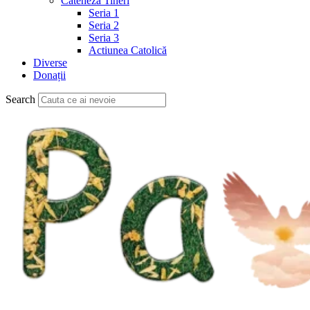
Cateheză Tineri
Seria 1
Seria 2
Seria 3
Actiunea Catolică
Diverse
Donații
Search