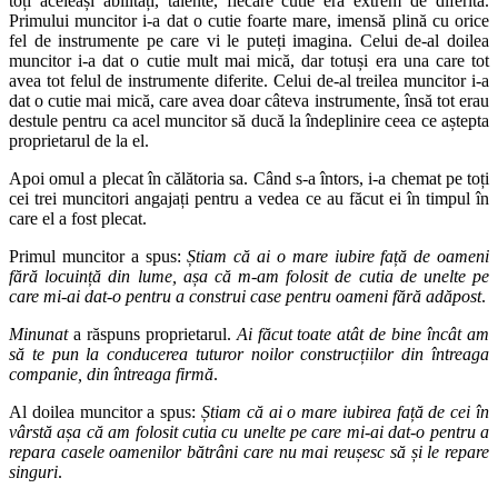
toți aceleași abilități, talente, fiecare cutie era extrem de diferită.
Primului muncitor i-a dat o cutie foarte mare, imensă plină cu orice
fel de instrumente pe care vi le puteți imagina. Celui de-al doilea
muncitor i-a dat o cutie mult mai mică, dar totuși era una care tot
avea tot felul de instrumente diferite. Celui de-al treilea muncitor i-a
dat o cutie mai mică, care avea doar câteva instrumente, însă tot erau
destule pentru ca acel muncitor să ducă la îndeplinire ceea ce aștepta
proprietarul de la el.
Apoi omul a plecat în călătoria sa. Când s-a întors, i-a chemat pe toți
cei trei muncitori angajați pentru a vedea ce au făcut ei în timpul în
care el a fost plecat.
Primul muncitor a spus:
Știam că ai o mare iubire față de oameni
fără locuință din lume, așa că m-am folosit de cutia de unelte pe
care mi-ai dat-o pentru a construi case pentru oameni fără adăpost
.
Minunat
a răspuns proprietarul.
Ai făcut toate atât de bine încât am
să te pun la conducerea tuturor noilor construcțiilor din întreaga
companie, din întreaga firmă
.
Al doilea muncitor a spus:
Știam că ai o mare iubirea față de cei în
vârstă așa că am folosit cutia cu unelte pe care mi-ai dat-o pentru a
repara casele oamenilor bătrâni care nu mai reușesc să și le repare
singuri
.