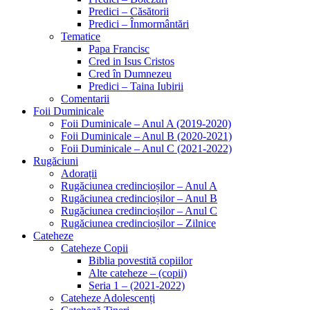
Predici – Căsătorii
Predici – Înmormântări
Tematice
Papa Francisc
Cred in Isus Cristos
Cred în Dumnezeu
Predici – Taina Iubirii
Comentarii
Foii Duminicale
Foii Duminicale – Anul A (2019-2020)
Foii Duminicale – Anul B (2020-2021)
Foii Duminicale – Anul C (2021-2022)
Rugăciuni
Adorații
Rugăciunea credincioșilor – Anul A
Rugăciunea credincioșilor – Anul B
Rugăciunea credincioșilor – Anul C
Rugăciunea credincioșilor – Zilnice
Cateheze
Cateheze Copii
Biblia povestită copiilor
Alte cateheze – (copii)
Seria 1 – (2021-2022)
Cateheze Adolescenți