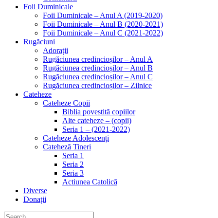
Foii Duminicale
Foii Duminicale – Anul A (2019-2020)
Foii Duminicale – Anul B (2020-2021)
Foii Duminicale – Anul C (2021-2022)
Rugăciuni
Adorații
Rugăciunea credincioșilor – Anul A
Rugăciunea credincioșilor – Anul B
Rugăciunea credincioșilor – Anul C
Rugăciunea credincioșilor – Zilnice
Cateheze
Cateheze Copii
Biblia povestită copiilor
Alte cateheze – (copii)
Seria 1 – (2021-2022)
Cateheze Adolescenți
Cateheză Tineri
Seria 1
Seria 2
Seria 3
Actiunea Catolică
Diverse
Donații