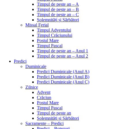
Timpul de peste an – A
Timpul de peste an – B
Timpul de peste an – C
Solemnități și Sărbători
Missal Ferial
Timpul Adventului
Timpul Crăciunului
Postul Mare
Timpul Pascal
Timpul de peste an – Anul 1
Timpul de peste an – Anul 2
Predici
Duminicale
Predici Duminicale (Anul A)
Predici Duminicale (Anul B)
Predici Duminicale (Anul C)
Zilnice
Advent
Crăciun
Postul Mare
Timpul Pascal
Timpul de peste an
Solemnități și Sărbători
Sacramente – Predici
Predici – Botezuri