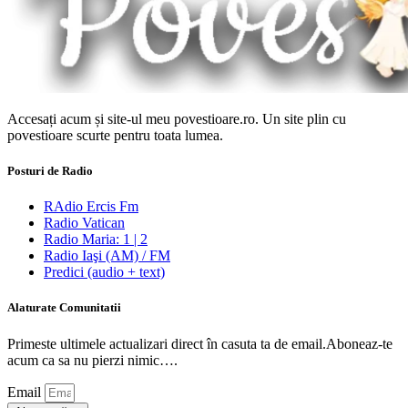
Accesați acum și site-ul meu povestioare.ro. Un site plin cu
povestioare scurte pentru toata lumea.
Posturi de Radio
RAdio Ercis Fm
Radio Vatican
Radio Maria: 1 | 2
Radio Iaşi (AM) / FM
Predici (audio + text)
Alaturate Comunitatii
Primeste ultimele actualizari direct în casuta ta de email.Aboneaz-te
acum ca sa nu pierzi nimic….
Email