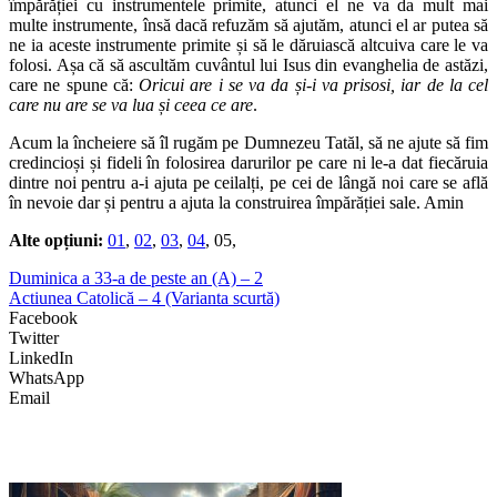
împărăției cu instrumentele primite, atunci el ne va da mult mai
multe instrumente, însă dacă refuzăm să ajutăm, atunci el ar putea să
ne ia aceste instrumente primite și să le dăruiască altcuiva care le va
folosi. Așa că să ascultăm cuvântul lui Isus din evanghelia de astăzi,
care ne spune că:
Oricui are i se va da și-i va prisosi, iar de la cel
care nu are se va lua și ceea ce are
.
Acum la încheiere să îl rugăm pe Dumnezeu Tatăl, să ne ajute să fim
credincioși și fideli în folosirea darurilor pe care ni le-a dat fiecăruia
dintre noi pentru a-i ajuta pe ceilalți, pe cei de lângă noi care se află
în nevoie dar și pentru a ajuta la construirea împărăției sale. Amin
Alte opțiuni:
01
,
02
,
03
,
04
, 05,
Duminica a 33-a de peste an (A) – 2
Actiunea Catolică – 4 (Varianta scurtă)
Facebook
Twitter
LinkedIn
WhatsApp
Email