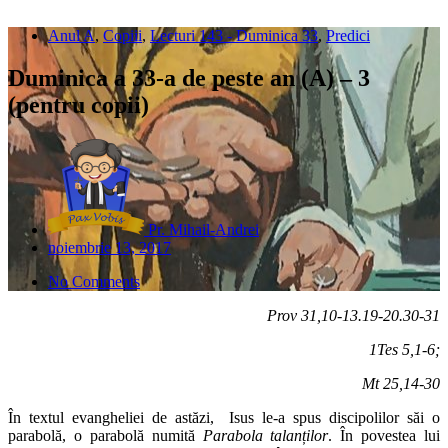
Anul A
,
Copiii
,
Lecturi 143 - Duminica 33
,
Predici
Duminica a 33-a de peste an (A) – 3
(pentru copii)
Pr. Mihail-Andrei
noiembrie 13, 2017
No Comments
Prov 31,10-13.19-20.30-31
1Tes 5,1-6;
Mt 25,14-30
În textul evangheliei de astăzi, Isus le-a spus discipolilor săi o
parabolă, o parabolă numită
Parabola talanților
. În povestea lui