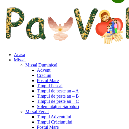
Acasa
Missal
Missal Duminical
Advent
Crăciun
Postul Mare
Timpul Pascal
Timpul de peste an – A
Timpul de peste an – B
Timpul de peste an – C
Solemnități și Sărbători
Missal Ferial
Timpul Adventului
Timpul Crăciunului
Postul Mare