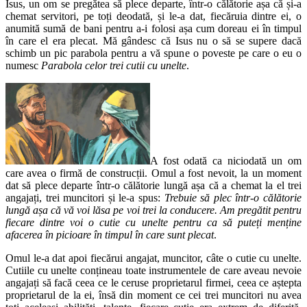
Isus, un om se pregătea să plece departe, într-o călătorie așa că și-a
chemat servitori, pe toți deodată, și le-a dat, fiecăruia dintre ei, o
anumită sumă de bani pentru a-i folosi așa cum doreau ei în timpul
în care el era plecat. Mă gândesc că Isus nu o să se supere dacă
schimb un pic parabola pentru a vă spune o poveste pe care o eu o
numesc
Parabola celor trei cutii cu unelte
.
A fost odată ca niciodată un om
care avea o firmă de construcții. Omul a fost nevoit, la un moment
dat să plece departe într-o călătorie lungă așa că a chemat la el trei
angajați, trei muncitori și le-a spus:
Trebuie să plec într-o călătorie
lungă așa că vă voi lăsa pe voi trei la conducere. Am pregătit pentru
fiecare dintre voi o cutie cu unelte pentru ca să puteți menține
afacerea în picioare în timpul în care sunt plecat
.
Omul le-a dat apoi fiecărui angajat, muncitor, câte o cutie cu unelte.
Cutiile cu unelte conțineau toate instrumentele de care aveau nevoie
angajați să facă ceea ce le ceruse proprietarul firmei, ceea ce aștepta
proprietarul de la ei, însă din moment ce cei trei muncitori nu avea