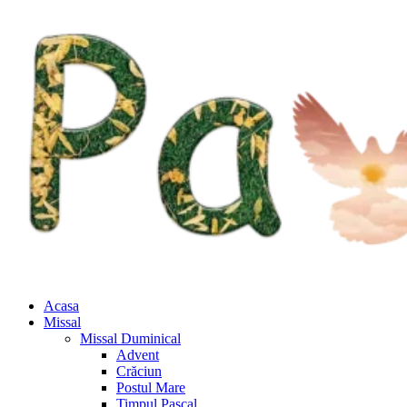
Acasa
Missal
Missal Duminical
Advent
Crăciun
Postul Mare
Timpul Pascal