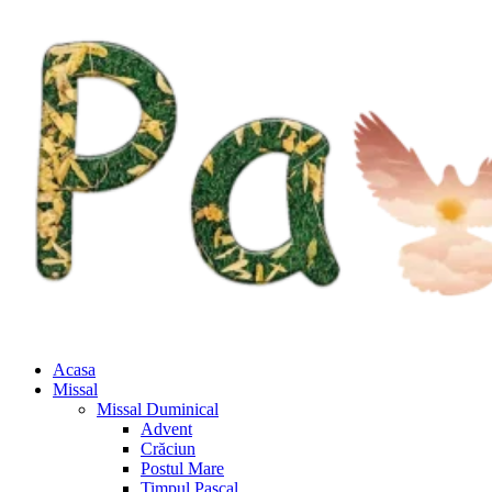
Acasa
Missal
Missal Duminical
Advent
Crăciun
Postul Mare
Timpul Pascal