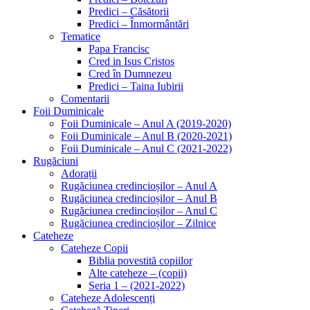
Predici – Căsătorii
Predici – Înmormântări
Tematice
Papa Francisc
Cred in Isus Cristos
Cred în Dumnezeu
Predici – Taina Iubirii
Comentarii
Foii Duminicale
Foii Duminicale – Anul A (2019-2020)
Foii Duminicale – Anul B (2020-2021)
Foii Duminicale – Anul C (2021-2022)
Rugăciuni
Adorații
Rugăciunea credincioșilor – Anul A
Rugăciunea credincioșilor – Anul B
Rugăciunea credincioșilor – Anul C
Rugăciunea credincioșilor – Zilnice
Cateheze
Cateheze Copii
Biblia povestită copiilor
Alte cateheze – (copii)
Seria 1 – (2021-2022)
Cateheze Adolescenți