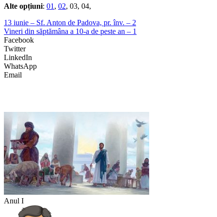
Alte opțiuni
:
01
,
02
, 03, 04,
13 iunie – Sf. Anton de Padova, pr. înv. – 2
Vineri din săptămâna a 10-a de peste an – 1
Facebook
Twitter
LinkedIn
WhatsApp
Email
Anul I