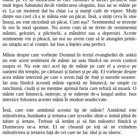
mult legea Sabatului decât vindecarea ologului, Isus iar se mânie pe
ei. La un moment dat ba chiar i-a și numit cuib de vipere. Mulți
dintre noi cred că a te mânia este un păcat. Însă, a simți ceva în sine
însuși, nu este niciodată un păcat. Cum așa? Sentimentul se trezește
în noi în mod spontan. Nu avem cum să ne ferim de sentimentul
mâniei, geloziei, a plictiselii, a mândriei sau a depresiei. Aceste
sentimente vin și pleacă, iar noi nu avem cum să le alungăm printr-
un simplu act al voinței. Iar Isus a înțeles asta perfect.
Mânia despre care vorbește Domnul în textul evangheliei de astăzi
nu este acest sentiment de mânie iar asta fiindcă nu avem control
asupra ei. Nu este nici acel tip de mânie pe care el a avut-o pe
oameni din templu, pe cărturari și farisei și pe alți. El vorbește despre
acea mânie interzisă pe care o avem față de frați și surorile noastre.
Iar asta fiindcă această mânie egoistă ne întunecă, ne umple cu
ranchiună, ciudă și ne menține aprinsă furia care refuză să moară. O
mânie care întunecă, nutrește, și se mărește de-a lungul anilor. Isus
interzice folosirea acestei mânii în moduri neadecvate.
Însă, care este antidotul acestui tip de mânie? Antidotul este
milostivirea, bunătatea și iertarea care izvorăsc dintr-o inimă plină de
iubire și iertare. Trebuie să iertăm și să fim milostivi fiindcă și
Dumnezeu ne-a iertat. El ne cheamă pe toți să ne extindem
milostivirea și iertarea față de cei care ne fac răul și ne rănesc.