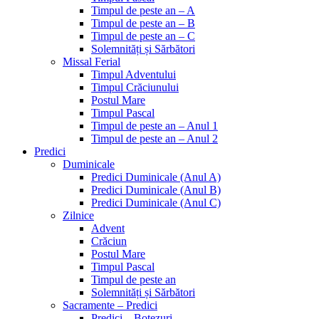
Timpul de peste an – A
Timpul de peste an – B
Timpul de peste an – C
Solemnități și Sărbători
Missal Ferial
Timpul Adventului
Timpul Crăciunului
Postul Mare
Timpul Pascal
Timpul de peste an – Anul 1
Timpul de peste an – Anul 2
Predici
Duminicale
Predici Duminicale (Anul A)
Predici Duminicale (Anul B)
Predici Duminicale (Anul C)
Zilnice
Advent
Crăciun
Postul Mare
Timpul Pascal
Timpul de peste an
Solemnități și Sărbători
Sacramente – Predici
Predici – Botezuri