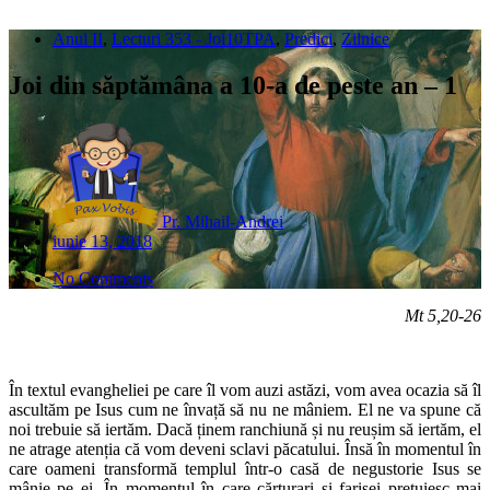
Anul II
,
Lecturi 353 - Joi10TPA
,
Predici
,
Zilnice
Joi din săptămâna a 10-a de peste an – 1
Pr. Mihail-Andrei
iunie 13, 2018
No Comments
Mt 5,20-26
În textul evangheliei pe care îl vom auzi astăzi, vom avea ocazia să îl
ascultăm pe Isus cum ne învață să nu ne mâniem. El ne va spune că
noi trebuie să iertăm. Dacă ținem ranchiună și nu reușim să iertăm, el
ne atrage atenția că vom deveni sclavi păcatului. Însă în momentul în
care oameni transformă templul într-o casă de negustorie Isus se
mânie pe ei. În momentul în care cărturari și farisei prețuiesc mai