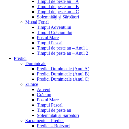
Timpul de peste an – A
Timpul de peste an – B
Timpul de peste an – C
Solemnități și Sărbători
Missal Ferial
Timpul Adventului
Timpul Crăciunului
Postul Mare
Timpul Pascal
Timpul de peste an – Anul 1
Timpul de peste an – Anul 2
Predici
Duminicale
Predici Duminicale (Anul A)
Predici Duminicale (Anul B)
Predici Duminicale (Anul C)
Zilnice
Advent
Crăciun
Postul Mare
Timpul Pascal
Timpul de peste an
Solemnități și Sărbători
Sacramente – Predici
Predici – Botezuri