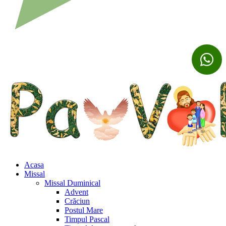
Acasa
Missal
Missal Duminical
Advent
Crăciun
Postul Mare
Timpul Pascal