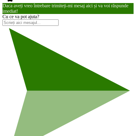
Daca aveți vreo întrebare trimiteți-mi mesaj aici și va voi răspunde
imediat!
Cu ce va pot ajuta?