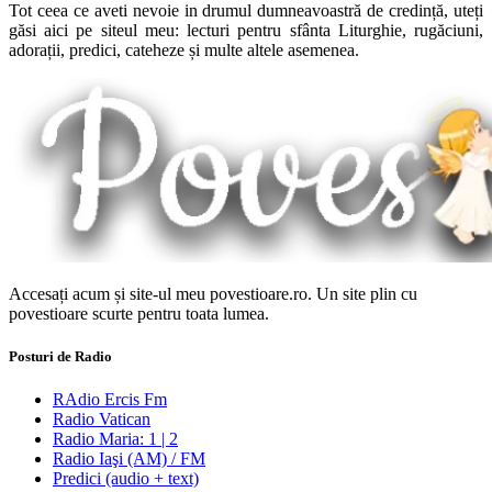
Tot ceea ce aveti nevoie in drumul dumneavoastră de credință, uteți
găsi aici pe siteul meu: lecturi pentru sfânta Liturghie, rugăciuni,
adorații, predici, cateheze și multe altele asemenea.
Accesați acum și site-ul meu povestioare.ro. Un site plin cu
povestioare scurte pentru toata lumea.
Posturi de Radio
RAdio Ercis Fm
Radio Vatican
Radio Maria: 1 | 2
Radio Iaşi (AM) / FM
Predici (audio + text)