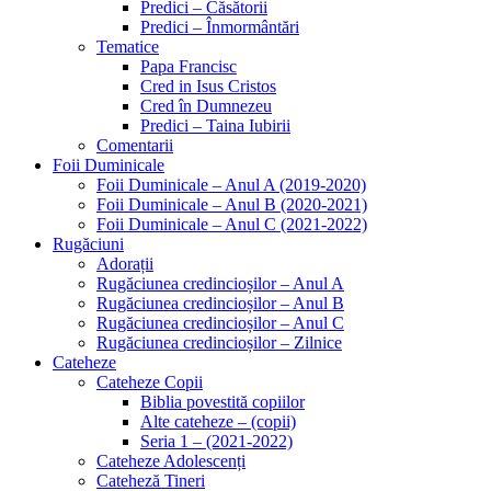
Predici – Căsătorii
Predici – Înmormântări
Tematice
Papa Francisc
Cred in Isus Cristos
Cred în Dumnezeu
Predici – Taina Iubirii
Comentarii
Foii Duminicale
Foii Duminicale – Anul A (2019-2020)
Foii Duminicale – Anul B (2020-2021)
Foii Duminicale – Anul C (2021-2022)
Rugăciuni
Adorații
Rugăciunea credincioșilor – Anul A
Rugăciunea credincioșilor – Anul B
Rugăciunea credincioșilor – Anul C
Rugăciunea credincioșilor – Zilnice
Cateheze
Cateheze Copii
Biblia povestită copiilor
Alte cateheze – (copii)
Seria 1 – (2021-2022)
Cateheze Adolescenți
Cateheză Tineri