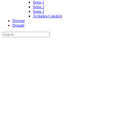
Seria 1
Seria 2
Seria 3
Actiunea Catolică
Diverse
Donații