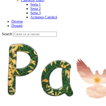
Cateheză Tineri
Seria 1
Seria 2
Seria 3
Actiunea Catolică
Diverse
Donații
Search