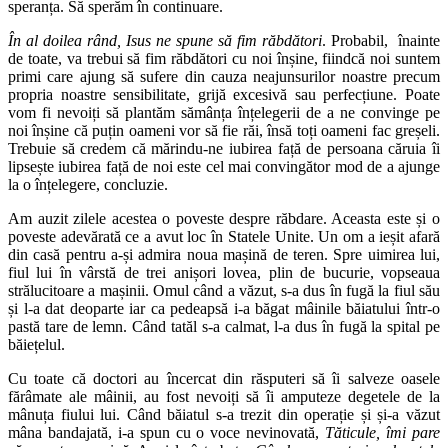
speranța. Să sperăm în continuare.
În al doilea rând, Isus ne spune să fim răbdători
. Probabil, înainte
de toate, va trebui să fim răbdători cu noi înșine, fiindcă noi suntem
primi care ajung să sufere din cauza neajunsurilor noastre precum
propria noastre sensibilitate, grijă excesivă sau perfecțiune. Poate
vom fi nevoiți să plantăm sămânța înțelegerii de a ne convinge pe
noi înșine că puțin oameni vor să fie răi, însă toți oameni fac greșeli.
Trebuie să credem că mărindu-ne iubirea față de persoana căruia îi
lipsește iubirea față de noi este cel mai convingător mod de a ajunge
la o înțelegere, concluzie.
Am auzit zilele acestea o poveste despre răbdare. Aceasta este și o
poveste adevărată ce a avut loc în Statele Unite. Un om a ieșit afară
din casă pentru a-și admira noua mașină de teren. Spre uimirea lui,
fiul lui în vârstă de trei anișori lovea, plin de bucurie, vopseaua
strălucitoare a mașinii. Omul când a văzut, s-a dus în fugă la fiul său
și l-a dat deoparte iar ca pedeapsă i-a băgat mâinile băiatului într-o
pastă tare de lemn. Când tatăl s-a calmat, l-a dus în fugă la spital pe
băiețelul.
Cu toate că doctori au încercat din răsputeri să îi salveze oasele
fărâmate ale mâinii, au fost nevoiți să îi amputeze degetele de la
mânuța fiului lui. Când băiatul s-a trezit din operație și și-a văzut
mâna bandajată, i-a spun cu o voce nevinovată,
Tăticule, îmi pare