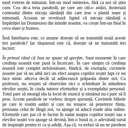
mod extrem de minunat, într-un mod misterios, fără ca noi să știm
cum. Cea de-a treia parabolă, pe care am citi-o astăzi, ilustrează
contrastul dintre micuța sămânță din care iese o plantă mare și
minunată. Aceasta ne revelează faptul că micuța sămânță a
împărăției lui Dumnezeu din inimile noastre, va crește într-un final în
ceva mare și frumos.
Însă întrebarea este, ce anume dorește să ne transmită nouă aceste
trei parabole? Iar răspunsul este că, dorește să ne transmită trei
lucruri:
În primul rând că Isus ne spune să sperăm
. Sunt momente în care
credința noastră este pusă la încercare. În care simțim că credința
noastră este complet nefolositoare, fiindcă,
de exemplu, cuvintele
noastre par să nu aibă nici un efect asupra copiilor noștri fapt ce nu
face nimic altceva decât să adâncească prăpastia dintre noi. Ca
profesori, nu reușim să observăm nici o schimbare în atitudinea
elevilor noștri, în ciuda tuturor eforturilor și a exemplului personal.
Totul pare să meargă rău la locul de muncă și nimănui nu-i pare să îi
pese. Aceste parabole ne vorbesc despre speranță. Cuvintele blânde
pe care le rostim astăzi și care nu reușesc să penetreze ființa,
persoana celui de lângă noi, va ajunge să aducă roade abia mâine.
Eforturile care par că le facem în zadar asupra copiilor noștri sau a
elevilor noștri vor ajunge să devină, într-o bună zi, o adevărată sursă
de inspirație pentru ei ca și adulți. Așa că, va trebui să nu ne pierdem