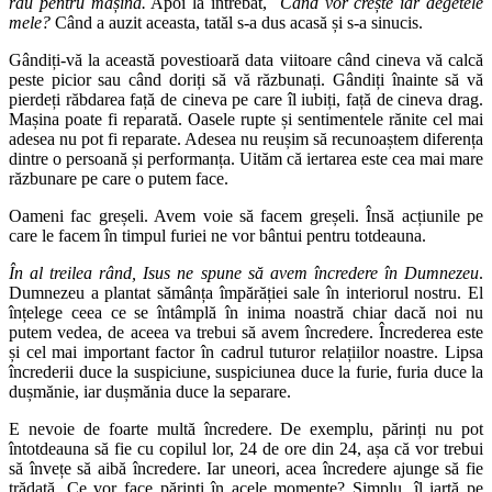
rău pentru mașină.
Apoi la întrebat,
Când vor crește iar degetele
mele?
Când a auzit aceasta, tatăl s-a dus acasă și s-a sinucis.
Gândiți-vă la această povestioară data viitoare când cineva vă calcă
peste picior sau când doriți să vă răzbunați. Gândiți înainte să vă
pierdeți răbdarea față de cineva pe care îl iubiți, față de cineva drag.
Mașina poate fi reparată. Oasele rupte și sentimentele rănite cel mai
adesea nu pot fi reparate. Adesea nu reușim să recunoaștem diferența
dintre o persoană și performanța. Uităm că iertarea este cea mai mare
răzbunare pe care o putem face.
Oameni fac greșeli. Avem voie să facem greșeli. Însă acțiunile pe
care le facem în timpul furiei ne vor bântui pentru totdeauna.
În al treilea rând, Isus ne spune să avem încredere în Dumnezeu
.
Dumnezeu a plantat sămânța împărăției sale în interiorul nostru. El
înțelege ceea ce se întâmplă în inima noastră chiar dacă noi nu
putem vedea, de aceea va trebui să avem încredere. Încrederea este
și cel mai important factor în cadrul tuturor relațiilor noastre. Lipsa
încrederii duce la suspiciune, suspiciunea duce la furie, furia duce la
dușmănie, iar dușmănia duce la separare.
E nevoie de foarte multă încredere. De exemplu, părinți nu pot
întotdeauna să fie cu copilul lor, 24 de ore din 24, așa că vor trebui
să învețe să aibă încredere. Iar uneori, acea încredere ajunge să fie
trădată. Ce vor face părinți în acele momente? Simplu, îl iartă pe