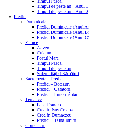
Timpul Pascal
Timpul de peste an – Anul 1
Timpul de peste an – Anul 2
Predici
Duminicale
Predici Duminicale (Anul A)
Predici Duminicale (Anul B)
Predici Duminicale (Anul C)
Zilnice
Advent
Crăciun
Postul Mare
Timpul Pascal
Timpul de peste an
Solemnități și Sărbători
Sacramente – Predici
Predici – Botezuri
Predici – Căsătorii
Predici – Înmormântări
Tematice
Papa Francisc
Cred in Isus Cristos
Cred în Dumnezeu
Predici – Taina Iubirii
Comentarii