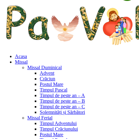
Acasa
Missal
Missal Duminical
Advent
Crăciun
Postul Mare
Timpul Pascal
Timpul de peste an – A
Timpul de peste an – B
Timpul de peste an – C
Solemnități și Sărbători
Missal Ferial
Timpul Adventului
Timpul Crăciunului
Postul Mare