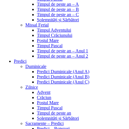
Timpul de peste an – A
Timpul de peste an – B
Timpul de peste an – C
Solemnități și Sărbători
Missal Ferial
Timpul Adventului
Timpul Crăciunului
Postul Mare
Timpul Pascal
Timpul de peste an – Anul 1
Timpul de peste an – Anul 2
Predici
Duminicale
Predici Duminicale (Anul A)
Predici Duminicale (Anul B)
Predici Duminicale (Anul C)
Zilnice
Advent
Crăciun
Postul Mare
Timpul Pascal
Timpul de peste an
Solemnități și Sărbători
Sacramente – Predici
Predici – Botezuri