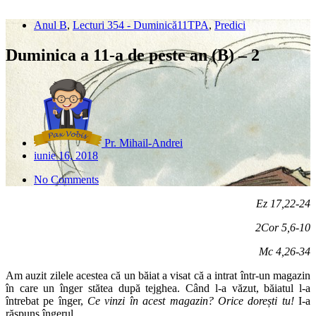
Anul B
,
Lecturi 354 - Duminică11TPA
,
Predici
Duminica a 11-a de peste an (B) – 2
Pr. Mihail-Andrei
iunie 16, 2018
No Comments
Ez 17,22-24
2Cor 5,6-10
Mc 4,26-34
Am auzit zilele acestea că un băiat a visat că a intrat într-un magazin
în care un înger stătea după tejghea. Când l-a văzut, băiatul l-a
întrebat pe înger,
Ce vinzi în acest magazin?
Orice dorești tu!
I-a
răspuns îngerul.