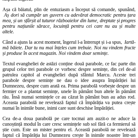
Așa că băiatul, plin de entuziasm a început să comande, spunând,
Aș dori să cumpăr un guvern cu adevărat democratic pentru țara
mea, și un sfârșit al tuturor războaielor din lume, dreptate și progres
pentru națiunile sărace, locuință pentru cei care nu au și multe
altele.
Când a ajuns la acest moment, îngerul l-a întrerupt și i-a spus,
Iartă-
mă băiete. Dar tu nu mai înțeles cum trebuie. Noi nu vindem fructe
și produse în acest magazin. Noi vindem doar semințe.
Textul evangheliei de astăzi conține două parabole, ce fac parte din
grupul celor trei parabole ce vorbesc despre semințe, din cel de-al
patrulea capitol al evangheliei după sfântul Marcu. Aceste trei
parabole despre semințe ne dau o idee asupra împărăției lui
Dumnezeu, despre cum arată ea. Prima parabolă vorbește despre un
fermier ce a plantat semințe, unele în pământ bun altele în pământ
rău. Însă numai semințele ce au căzut în pământ bun au adus rod.
Aceasta parabolă ne revelează faptul că împărăția va putea crește
numai în inimile bune, inimi care sunt deschise împărăției.
Cea de-a doua parabolă pe care tocmai am auzit-o ne aduce la
cunoștință modul în care cresc semințele sub sol fără ca fermierul să
știe cum. Este un mister pentru el. Această parabolă ne revelează
faptul că împărăția lui Dumnezeu crește în inimile noastre într-un