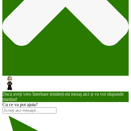
Daca aveți vreo întrebare trimiteți-mi mesaj aici și va voi răspunde
imediat!
Cu ce va pot ajuta?