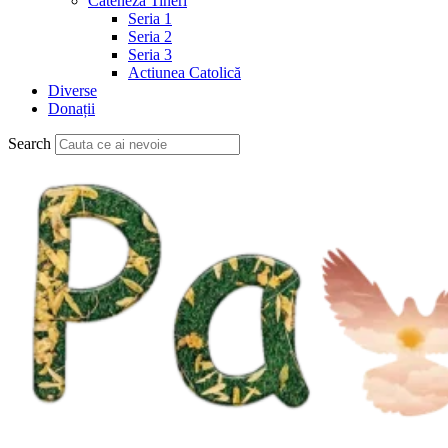
Cateheză Tineri
Seria 1
Seria 2
Seria 3
Actiunea Catolică
Diverse
Donații
Search