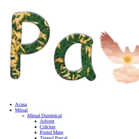
Acasa
Missal
Missal Duminical
Advent
Crăciun
Postul Mare
Timpul Pascal