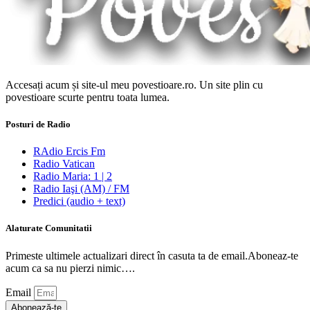
Accesați acum și site-ul meu povestioare.ro. Un site plin cu
povestioare scurte pentru toata lumea.
Posturi de Radio
RAdio Ercis Fm
Radio Vatican
Radio Maria: 1 | 2
Radio Iaşi (AM) / FM
Predici (audio + text)
Alaturate Comunitatii
Primeste ultimele actualizari direct în casuta ta de email.Aboneaz-te
acum ca sa nu pierzi nimic….
Email
Abonează-te