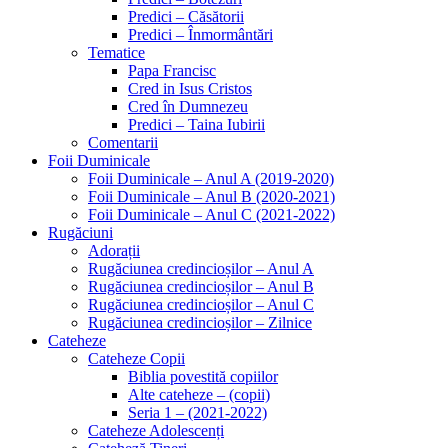
Predici – Căsătorii
Predici – Înmormântări
Tematice
Papa Francisc
Cred in Isus Cristos
Cred în Dumnezeu
Predici – Taina Iubirii
Comentarii
Foii Duminicale
Foii Duminicale – Anul A (2019-2020)
Foii Duminicale – Anul B (2020-2021)
Foii Duminicale – Anul C (2021-2022)
Rugăciuni
Adorații
Rugăciunea credincioșilor – Anul A
Rugăciunea credincioșilor – Anul B
Rugăciunea credincioșilor – Anul C
Rugăciunea credincioșilor – Zilnice
Cateheze
Cateheze Copii
Biblia povestită copiilor
Alte cateheze – (copii)
Seria 1 – (2021-2022)
Cateheze Adolescenți