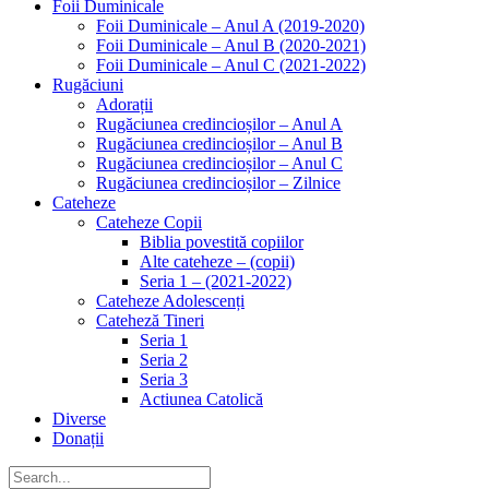
Foii Duminicale
Foii Duminicale – Anul A (2019-2020)
Foii Duminicale – Anul B (2020-2021)
Foii Duminicale – Anul C (2021-2022)
Rugăciuni
Adorații
Rugăciunea credincioșilor – Anul A
Rugăciunea credincioșilor – Anul B
Rugăciunea credincioșilor – Anul C
Rugăciunea credincioșilor – Zilnice
Cateheze
Cateheze Copii
Biblia povestită copiilor
Alte cateheze – (copii)
Seria 1 – (2021-2022)
Cateheze Adolescenți
Cateheză Tineri
Seria 1
Seria 2
Seria 3
Actiunea Catolică
Diverse
Donații