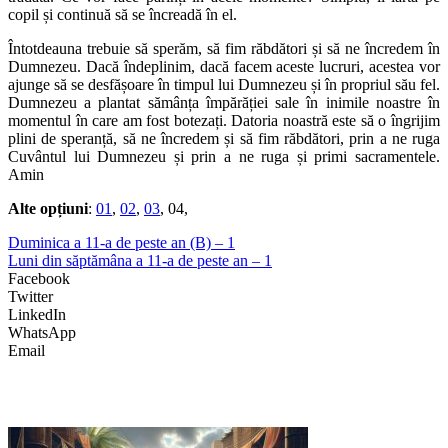
copil și continuă să se încreadă în el.
Întotdeauna trebuie să sperăm, să fim răbdători și să ne încredem în
Dumnezeu. Dacă îndeplinim, dacă facem aceste lucruri, acestea vor
ajunge să se desfășoare în timpul lui Dumnezeu și în propriul său fel.
Dumnezeu a plantat sămânța împărăției sale în inimile noastre în
momentul în care am fost botezați. Datoria noastră este să o îngrijim
plini de speranță, să ne încredem și să fim răbdători, prin a ne ruga
Cuvântul lui Dumnezeu și prin a ne ruga și primi sacramentele.
Amin
Alte opțiuni
:
01
,
02
,
03
, 04,
Duminica a 11-a de peste an (B) – 1
Luni din săptămâna a 11-a de peste an – 1
Facebook
Twitter
LinkedIn
WhatsApp
Email