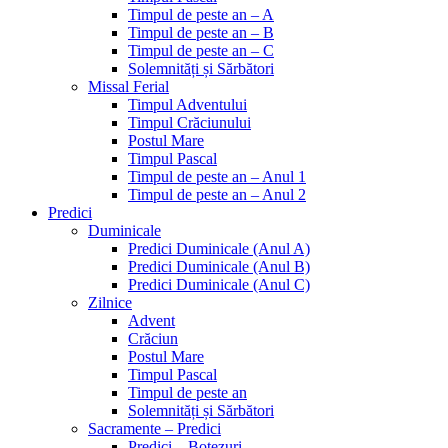
Timpul de peste an – A
Timpul de peste an – B
Timpul de peste an – C
Solemnități și Sărbători
Missal Ferial
Timpul Adventului
Timpul Crăciunului
Postul Mare
Timpul Pascal
Timpul de peste an – Anul 1
Timpul de peste an – Anul 2
Predici
Duminicale
Predici Duminicale (Anul A)
Predici Duminicale (Anul B)
Predici Duminicale (Anul C)
Zilnice
Advent
Crăciun
Postul Mare
Timpul Pascal
Timpul de peste an
Solemnități și Sărbători
Sacramente – Predici
Predici – Botezuri