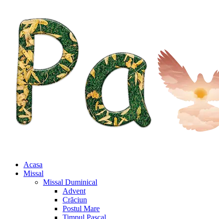
Acasa
Missal
Missal Duminical
Advent
Crăciun
Postul Mare
Timpul Pascal