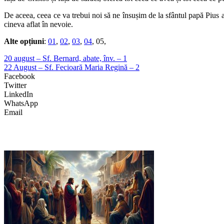
De aceea, ceea ce va trebui noi să ne însușim de la sfântul papă Pius 
cineva aflat în nevoie.
Alte opțiuni
:
01
,
02
,
03
,
04
, 05,
20 august – Sf. Bernard, abate, înv. – 1
22 August – Sf. Fecioară Maria Regină – 2
Facebook
Twitter
LinkedIn
WhatsApp
Email