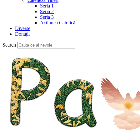
Cateheză Tineri
Seria 1
Seria 2
Seria 3
Actiunea Catolică
Diverse
Donații
Search