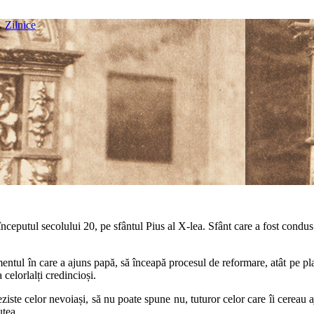
,
Zilnice
 începutul secolului 20, pe sfântul Pius al X-lea. Sfânt care a fost condu
omentul în care a ajuns papă, să înceapă procesul de reformare, atât pe pl
celorlalți credincioși.
reziste celor nevoiași, să nu poate spune nu, tuturor celor care îi cereau a
utea.