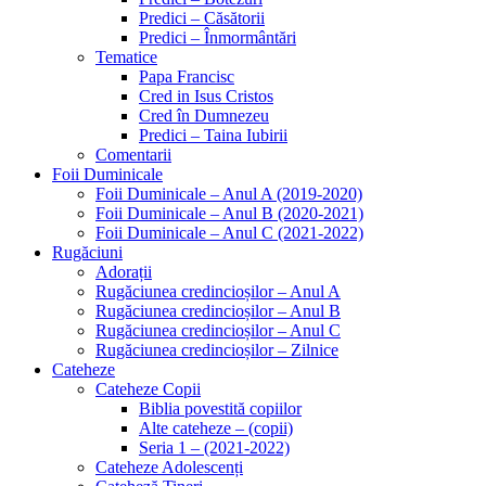
Predici – Căsătorii
Predici – Înmormântări
Tematice
Papa Francisc
Cred in Isus Cristos
Cred în Dumnezeu
Predici – Taina Iubirii
Comentarii
Foii Duminicale
Foii Duminicale – Anul A (2019-2020)
Foii Duminicale – Anul B (2020-2021)
Foii Duminicale – Anul C (2021-2022)
Rugăciuni
Adorații
Rugăciunea credincioșilor – Anul A
Rugăciunea credincioșilor – Anul B
Rugăciunea credincioșilor – Anul C
Rugăciunea credincioșilor – Zilnice
Cateheze
Cateheze Copii
Biblia povestită copiilor
Alte cateheze – (copii)
Seria 1 – (2021-2022)
Cateheze Adolescenți