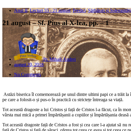
Anul II
,
Lecturi 55 - 21 august
,
Predici
,
Sărbători și Solemnități
21 august – Sf. Pius al X-lea, pp. – 1
Pr. Mihail-Andrei
august 20, 2018
No Comments
Astăzi biserica îl comemorează pe unul dintre ultimi papi ce a trăit la
pe care a folosit-o și pus-o în practică cu strictețe întreaga sa viață.
Tot această dragoste a lui Cristos și față de Cristos l-a făcut, ca în m
vârsta mai mică a primei împărtășanii a copiilor și împărtășania deasă a 
Tot această dragoste față de Cristos a fost și cea care l-a ajutat să nu 
față de Cristos și față de săraci, oferea tot ceea ce avea și tot ceea ce p