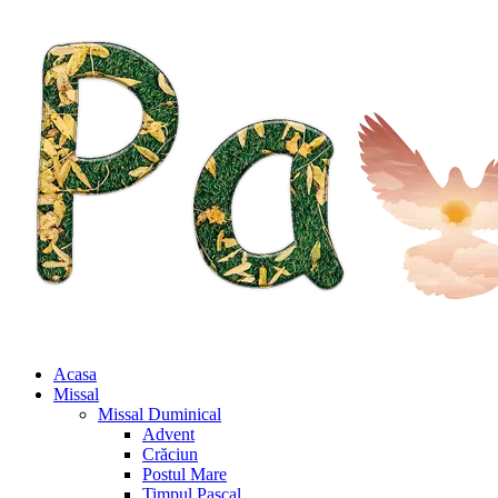
Acasa
Missal
Missal Duminical
Advent
Crăciun
Postul Mare
Timpul Pascal