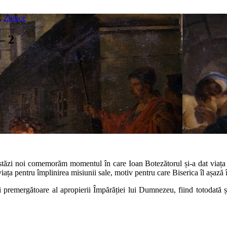
,
Zilnice
– 2
tăzi noi comemorăm momentul în care Ioan Botezătorul și-a dat viața pe
a pentru împlinirea misiunii sale, motiv pentru care Biserica îl așază în 
i premergătoare al apropierii Împărăției lui Dumnezeu, fiind totodată 