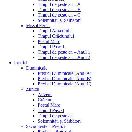
Timpul de peste an – A
Timpul de peste an – B
Timpul de peste an – C
Solemnități și Sărbători
Missal Ferial
Timpul Adventului
Timpul Crăciunului
Postul Mare
Timpul Pascal
Timpul de peste an – Anul 1
Timpul de peste an – Anul 2
Predici
Duminicale
Predici Duminicale (Anul A)
Predici Duminicale (Anul B)
Predici Duminicale (Anul C)
Zilnice
Advent
Crăciun
Postul Mare
Timpul Pascal
Timpul de peste an
Solemnități și Sărbători
Sacramente – Predici
Predici – Botezuri