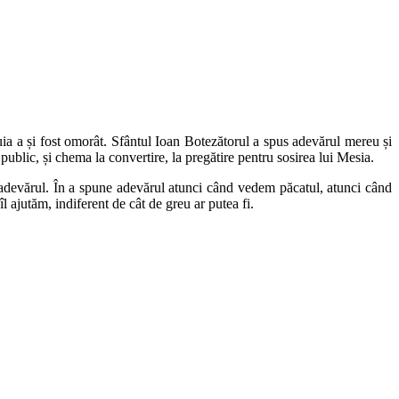
uia a și fost omorât. Sfântul Ioan Botezătorul a spus adevărul mereu și
ublic, și chema la convertire, la pregătire pentru sosirea lui Mesia.
e adevărul. În a spune adevărul atunci când vedem păcatul, atunci când
l ajutăm, indiferent de cât de greu ar putea fi.