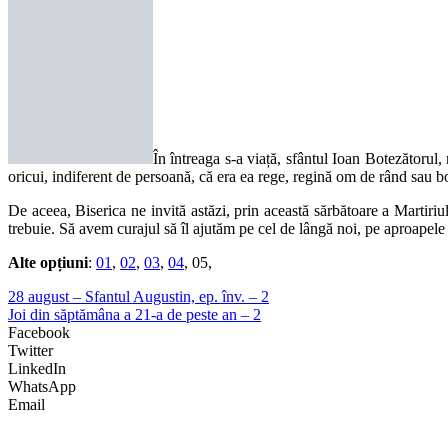
În întreaga s-a viață, sfântul Ioan Botezătorul
oricui, indiferent de persoană, că era ea rege, regină om de rând sau b
De aceea, Biserica ne invită astăzi, prin această sărbătoare a Martir
trebuie. Să avem curajul să îl ajutăm pe cel de lângă noi, pe aproapele n
Alte opțiuni
:
01
,
02
,
03
,
04
, 05,
28 august – Sfantul Augustin, ep. înv. – 2
Joi din săptămâna a 21-a de peste an – 2
Facebook
Twitter
LinkedIn
WhatsApp
Email