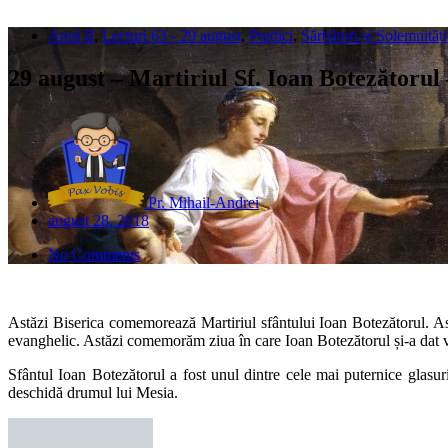
Anul II
,
Lecturi 63 - 29 august
,
Predici
,
Sărbători și Solemnități
29 august – Martiriul Sf. Ioan Botezătorul 
Pr. Mihail-Andrei
august 28, 2018
No Comments
Astăzi Biserica comemorează Martiriul sfântului Ioan Botezătorul. As
evanghelic. Astăzi comemorăm ziua în care Ioan Botezătorul și-a dat viaț
Sfântul Ioan Botezătorul a fost unul dintre cele mai puternice glasur
deschidă drumul lui Mesia.