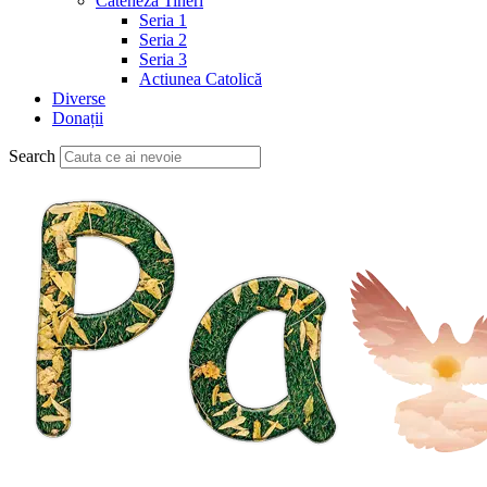
Cateheză Tineri
Seria 1
Seria 2
Seria 3
Actiunea Catolică
Diverse
Donații
Search