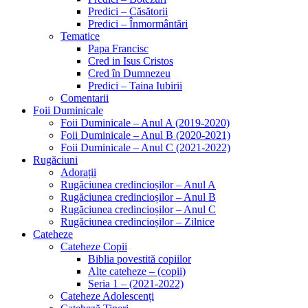
Predici – Căsătorii
Predici – Înmormântări
Tematice
Papa Francisc
Cred in Isus Cristos
Cred în Dumnezeu
Predici – Taina Iubirii
Comentarii
Foii Duminicale
Foii Duminicale – Anul A (2019-2020)
Foii Duminicale – Anul B (2020-2021)
Foii Duminicale – Anul C (2021-2022)
Rugăciuni
Adorații
Rugăciunea credincioșilor – Anul A
Rugăciunea credincioșilor – Anul B
Rugăciunea credincioșilor – Anul C
Rugăciunea credincioșilor – Zilnice
Cateheze
Cateheze Copii
Biblia povestită copiilor
Alte cateheze – (copii)
Seria 1 – (2021-2022)
Cateheze Adolescenți