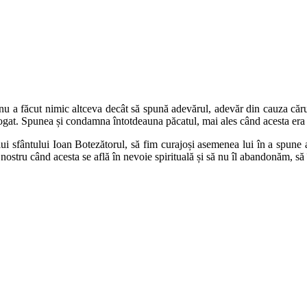
, nu a făcut nimic altceva decât să spună adevărul, adevăr din cauza căr
ogat. Spunea și condamna întotdeauna păcatul, mai ales când acesta era p
iului sfântului Ioan Botezătorul, să fim curajoși asemenea lui în a spun
ostru când acesta se află în nevoie spirituală și să nu îl abandonăm, să î