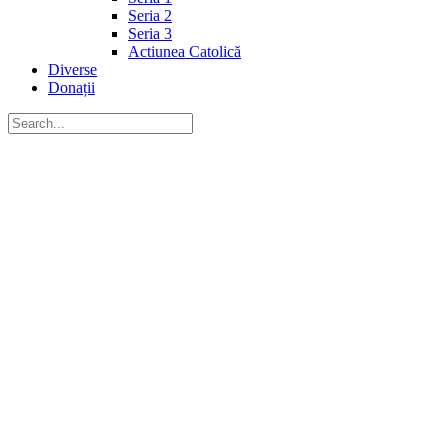
Seria 2
Seria 3
Actiunea Catolică
Diverse
Donații