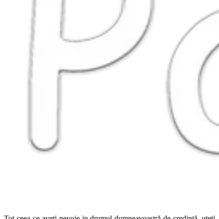
Tot ceea ce aveti nevoie in drumul dumneavoastră de credință, uteți