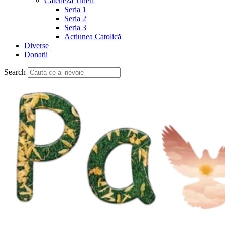
Cateheză Tineri
Seria 1
Seria 2
Seria 3
Actiunea Catolică
Diverse
Donații
Search