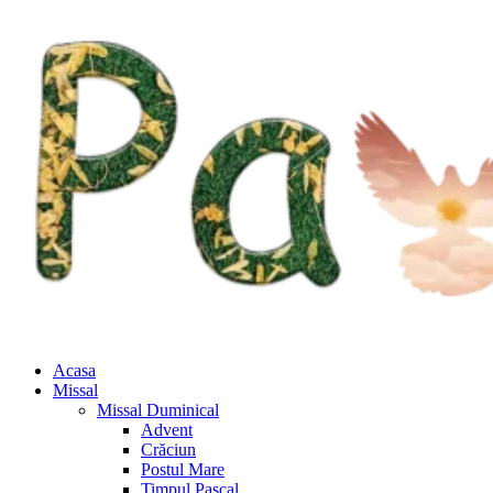
Acasa
Missal
Missal Duminical
Advent
Crăciun
Postul Mare
Timpul Pascal