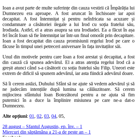
Ioan a avut parte de multe suferințe din cauza vestirii că Împărăția lui
Dumnezeu era aproape. A fost aruncat în închisoare iar apoi
decapitat. A fost întemnițat și pentru neînfricata sa acuzare și
condamnare a căsătoriei ilegale a lui Irod cu soția fratelui său,
Irodiada. Astfel, el a atras asupra sa ura Irodiadei. Ea a făcut în așa
fel încât Ioan să fie întemnițat iar într-un final omorât prin decapitare.
Ioan a fost decapitat din cauza promisiunii regelui Irod pe care o
făcuse în timpul unei petreceri aniversare în fața invitaților săi.
Unul din motivele pentru care Ioan a fost arestat și decapitat, a fost
din cauză că spunea adevărul. El a atras atenția regelui Irod că a
greșit atunci când s-a căsătorit cu soția fratelui său Filip. Uneori este
extrem de dificil să spunem adevărul, iar asta fiindcă adevărul doare.
Să îi cerem astăzi, Duhului Sfânt să ne ajute să vedem adevărul și să
ne judecăm intențiile după lumina sa călăuzitoare. Să cerem
mijlocirea sfântului Ioan Botezătorul pentru a ne ajuta să fim
puternici în a duce la împlinire misiunea pe care ne-a dat-o
Dumnezeu.
Alte opțiuni
:
01
,
02
,
03
,
04
, 05,
28 august – Sfantul Augustin, ep. înv. – 1
Miercuri din săptămâna a 21-a de peste an – 1