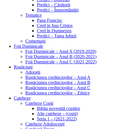
Predici – Căsătorii
Predici – Înmormântări
Tematice
Papa Francisc
Cred in Isus Cristos
Cred în Dumnezeu
Predici – Taina Iubirii
Comentarii
Foii Duminicale
Foii Duminicale – Anul A (2019-2020)
Foii Duminicale – Anul B (2020-2021)
Foii Duminicale – Anul C (2021-2022)
Rugăciuni
Adorații
Rugăciunea credincioșilor – Anul A
Rugăciunea credincioșilor – Anul B
Rugăciunea credincioșilor – Anul C
Rugăciunea credincioșilor – Zilnice
Cateheze
Cateheze Copii
Biblia povestită copiilor
Alte cateheze – (copii)
Seria 1 – (2021-2022)
Cateheze Adolescenți