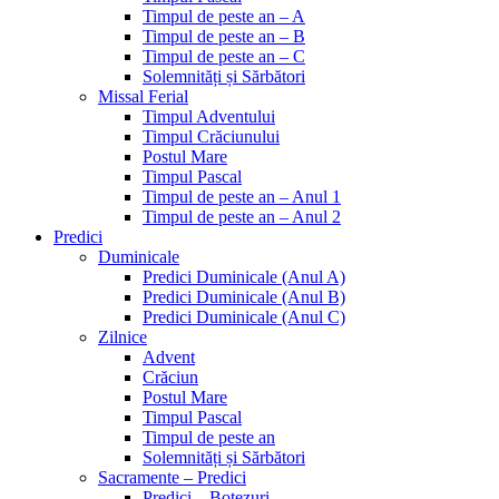
Timpul de peste an – A
Timpul de peste an – B
Timpul de peste an – C
Solemnități și Sărbători
Missal Ferial
Timpul Adventului
Timpul Crăciunului
Postul Mare
Timpul Pascal
Timpul de peste an – Anul 1
Timpul de peste an – Anul 2
Predici
Duminicale
Predici Duminicale (Anul A)
Predici Duminicale (Anul B)
Predici Duminicale (Anul C)
Zilnice
Advent
Crăciun
Postul Mare
Timpul Pascal
Timpul de peste an
Solemnități și Sărbători
Sacramente – Predici
Predici – Botezuri