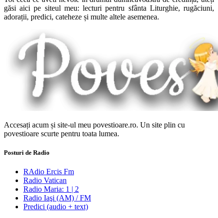
găsi aici pe siteul meu: lecturi pentru sfânta Liturghie, rugăciuni,
adorații, predici, cateheze și multe altele asemenea.
Accesați acum și site-ul meu povestioare.ro. Un site plin cu
povestioare scurte pentru toata lumea.
Posturi de Radio
RAdio Ercis Fm
Radio Vatican
Radio Maria: 1 | 2
Radio Iaşi (AM) / FM
Predici (audio + text)