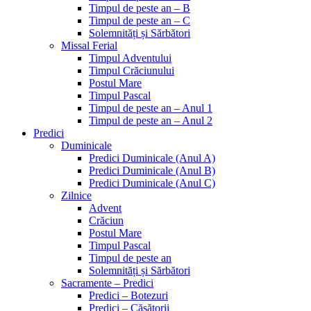
Timpul de peste an – B
Timpul de peste an – C
Solemnități și Sărbători
Missal Ferial
Timpul Adventului
Timpul Crăciunului
Postul Mare
Timpul Pascal
Timpul de peste an – Anul 1
Timpul de peste an – Anul 2
Predici
Duminicale
Predici Duminicale (Anul A)
Predici Duminicale (Anul B)
Predici Duminicale (Anul C)
Zilnice
Advent
Crăciun
Postul Mare
Timpul Pascal
Timpul de peste an
Solemnități și Sărbători
Sacramente – Predici
Predici – Botezuri
Predici – Căsătorii