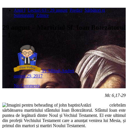
Anul I
,
Lecturi 63 - 29 august
,
Predici
,
Sărbători și
Solemnități
,
Zilnice
29 august – Martiriul Sf. Ioan Botezătorul
– 1
Pr. Mihail-Andrei
august 29, 2017
No Comments
Mc 6,17-29
Astăzi celebrăm
sărbătoarea martiriului sfântului Ioan Botezătorul. Sfântul Ioan este
puntea de legătură dintre Noul și Vechiul Testament. El este ultimul
din profeții Vechiului Testament care a anunțat venirea lui Mesia, și
primul din martori și martiri Noului Testament.