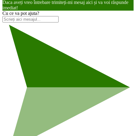
Daca aveți vreo întrebare trimiteți-mi mesaj aici și va voi răspunde
imediat!
Cu ce va pot ajuta?