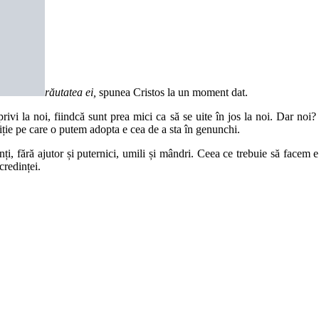
răutatea ei,
spunea Cristos la un moment dat.
privi la noi, fiindcă sunt prea mici ca să se uite în jos la noi. Dar no
ie pe care o putem adopta e cea de a sta în genunchi.
nți, fără ajutor și puternici, umili și mândri. Ceea ce trebuie să facem 
credinței.