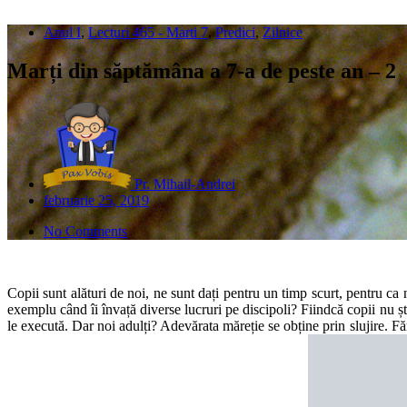
Anul I
,
Lecturi 465 - Marti 7
,
Predici
,
Zilnice
Marți din săptămâna a 7-a de peste an – 2
Pr. Mihail-Andrei
februarie 25, 2019
No Comments
Copii sunt alături de noi, ne sunt dați pentru un timp scurt, pentru ca 
exemplu când îi învață diverse lucruri pe discipoli? Fiindcă copii nu ști
le execută. Dar noi adulți? Adevărata măreție se obține prin slujire. 