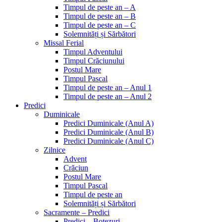
Timpul de peste an – A
Timpul de peste an – B
Timpul de peste an – C
Solemnități și Sărbători
Missal Ferial
Timpul Adventului
Timpul Crăciunului
Postul Mare
Timpul Pascal
Timpul de peste an – Anul 1
Timpul de peste an – Anul 2
Predici
Duminicale
Predici Duminicale (Anul A)
Predici Duminicale (Anul B)
Predici Duminicale (Anul C)
Zilnice
Advent
Crăciun
Postul Mare
Timpul Pascal
Timpul de peste an
Solemnități și Sărbători
Sacramente – Predici
Predici – Botezuri