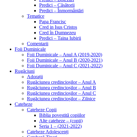
Predici – Căsătorii
Predici – Înmormântări
Tematice
Papa Francisc
Cred in Isus Cristos
Cred în Dumnezeu
Predici – Taina Iubirii
Comentarii
Foii Duminicale
Foii Duminicale – Anul A (2019-2020)
Foii Duminicale – Anul B (2020-2021)
Foii Duminicale – Anul C (2021-2022)
Rugăciuni
Adorații
Rugăciunea credincioșilor – Anul A
Rugăciunea credincioșilor – Anul B
Rugăciunea credincioșilor – Anul C
Rugăciunea credincioșilor – Zilnice
Cateheze
Cateheze Copii
Biblia povestită copiilor
Alte cateheze – (copii)
Seria 1 – (2021-2022)
Cateheze Adolescenți