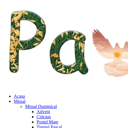
Acasa
Missal
Missal Duminical
Advent
Crăciun
Postul Mare
Timpul Pascal