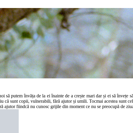
noi să putem învăța de la ei înainte de a crește mari dar și ei să învețe s
u că sunt copii, vulnerabili, fără ajutor și umili. Tocmai acestea sunt cel
Fără ajutor fiindcă nu cunosc grijile din moment ce nu se preocupă de z