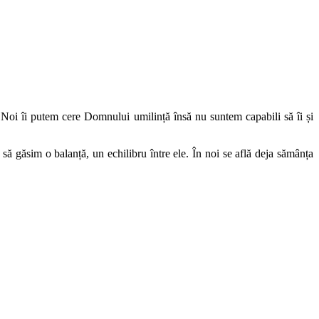
i? Noi îi putem cere Domnului umilință însă nu suntem capabili să îi și
e să găsim o balanță, un echilibru între ele. În noi se află deja sămânța