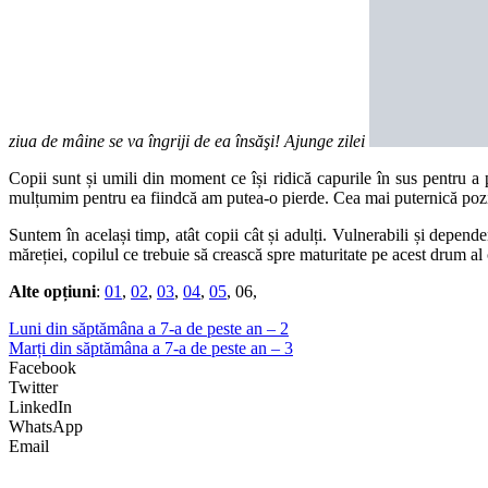
ziua de mâine se va îngriji de ea însăşi! Ajunge zilei
Copii sunt și umili din moment ce își ridică capurile în sus pentru a 
mulțumim pentru ea fiindcă am putea-o pierde. Cea mai puternică poziț
Suntem în același timp, atât copii cât și adulți. Vulnerabili și depende
măreției, copilul ce trebuie să crească spre maturitate pe acest drum al 
Alte opțiuni
:
01
,
02
,
03
,
04
,
05
, 06,
Luni din săptămâna a 7-a de peste an – 2
Marți din săptămâna a 7-a de peste an – 3
Facebook
Twitter
LinkedIn
WhatsApp
Email