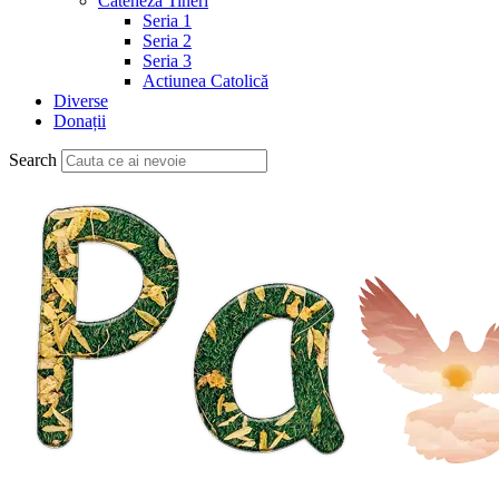
Cateheză Tineri
Seria 1
Seria 2
Seria 3
Actiunea Catolică
Diverse
Donații
Search