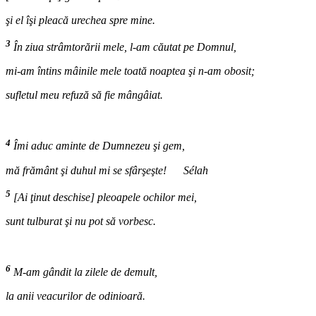
şi el îşi pleacă urechea spre mine.
3
În ziua strâmtorării mele, l-am căutat pe Domnul,
mi-am întins mâinile mele toată noaptea şi n-am obosit;
sufletul meu refuză să fie mângâiat.
4
Îmi aduc aminte de Dumnezeu şi gem,
mă frământ şi duhul mi se sfârşeşte! Sélah
5
[Ai ţinut deschise] pleoapele ochilor mei,
sunt tulburat şi nu pot să vorbesc.
6
M-am gândit la zilele de demult,
la anii veacurilor de odinioară.