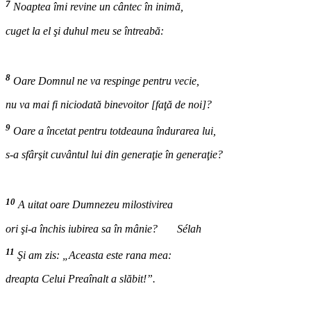
7
Noaptea îmi revine un cântec în inimă,
cuget la el şi duhul meu se întreabă:
8
Oare Domnul ne va respinge pentru vecie,
nu va mai fi niciodată binevoitor [faţă de noi]?
9
Oare a încetat pentru totdeauna îndurarea lui,
s-a sfârşit cuvântul lui din generaţie în generaţie?
10
A uitat oare Dumnezeu milostivirea
ori şi-a închis iubirea sa în mânie? Sélah
11
Şi am zis: „Aceasta este rana mea:
dreapta Celui Preaînalt a slăbit!”.