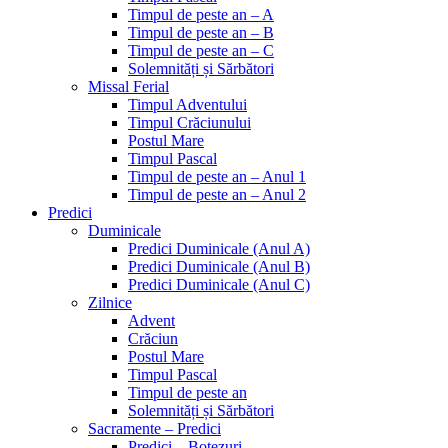
Timpul de peste an – A
Timpul de peste an – B
Timpul de peste an – C
Solemnități și Sărbători
Missal Ferial
Timpul Adventului
Timpul Crăciunului
Postul Mare
Timpul Pascal
Timpul de peste an – Anul 1
Timpul de peste an – Anul 2
Predici
Duminicale
Predici Duminicale (Anul A)
Predici Duminicale (Anul B)
Predici Duminicale (Anul C)
Zilnice
Advent
Crăciun
Postul Mare
Timpul Pascal
Timpul de peste an
Solemnități și Sărbători
Sacramente – Predici
Predici – Botezuri