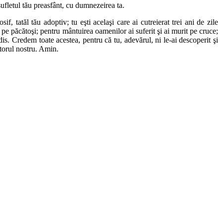
sufletul tău preasfânt, cu dumnezeirea ta.
f, tatăl tău adoptiv; tu eşti acelaşi care ai cutreierat trei ani de zile
at pe păcătoşi; pentru mântuirea oamenilor ai suferit şi ai murit pe cruce;
adis. Credem toate acestea, pentru că tu, adevărul, ni le-ai descoperit şi
ătorul nostru. Amin.