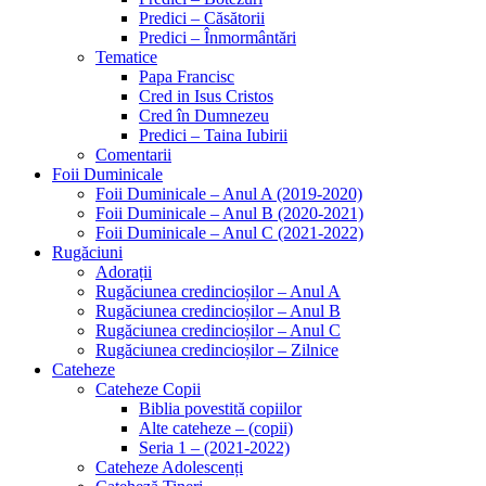
Predici – Căsătorii
Predici – Înmormântări
Tematice
Papa Francisc
Cred in Isus Cristos
Cred în Dumnezeu
Predici – Taina Iubirii
Comentarii
Foii Duminicale
Foii Duminicale – Anul A (2019-2020)
Foii Duminicale – Anul B (2020-2021)
Foii Duminicale – Anul C (2021-2022)
Rugăciuni
Adorații
Rugăciunea credincioșilor – Anul A
Rugăciunea credincioșilor – Anul B
Rugăciunea credincioșilor – Anul C
Rugăciunea credincioșilor – Zilnice
Cateheze
Cateheze Copii
Biblia povestită copiilor
Alte cateheze – (copii)
Seria 1 – (2021-2022)
Cateheze Adolescenți