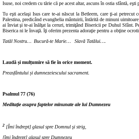
Isuse, noi credem cu tărie că pe acest altar, ascuns în ostia sfântă, eş
Tu eşti acelaşi Isus care te-ai născut la Betleem, care ţi-ai petrecut c
Palestina, predicând evanghelia mântuirii, întărită de minuni uimitoare; t
ai înviat şi te-ai înălţat la ceruri, trimiţând Bisericii pe Duhul Sfânt.
Biserica ni le învaţă. îţi oferim prezenta adoraţie pentru a obţine ocr
Tatăl Nostru… Bucură-te Marie… Slavă Tatălui….
Laudă și mulțumire să fie în orice moment.
Preasfântului și dumnezeiescului sacrament.
Psalmul 77 (76)
Meditaţie asupra faptelor minunate ale lui Dumnezeu
2
[Îmi îndrept] glasul spre Domnul şi strig,
[îmi îndrept] glasul spre Dumnezeu