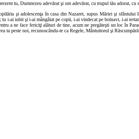
ti prezent tu, Dumnezeu adevărat şi om adevărat, cu trupul tău adorat, cu 
opilăria şi adolescenţa în casa din Nazaret, supus Măriei şi sfântului Iosi
u i-ai iubit şi i-ai mângâiat pe copii, i-ai vindecat pe bolnavi, i-ai iert
 Pentru a ne face fericiţi alături de tine, acum ne pregăteşti un loc în Par
otirea ta peste noi, recunoscându-te ca Regele, Mântuitorul şi Răscumpăr