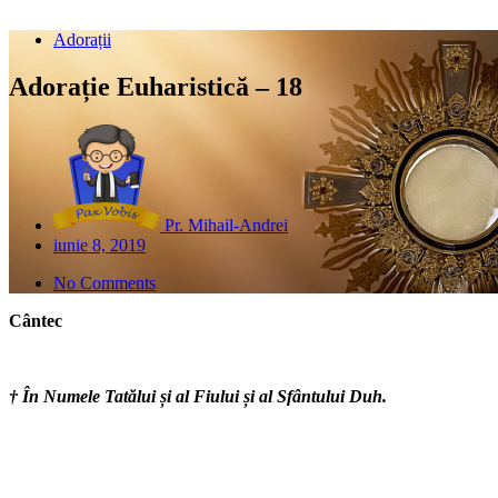
Adorații
Adorație Euharistică – 18
Pr. Mihail-Andrei
iunie 8, 2019
No Comments
Cântec
† În Numele Tatălui și al Fiului și al Sfântului Duh.