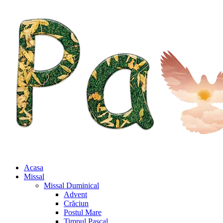
Acasa
Missal
Missal Duminical
Advent
Crăciun
Postul Mare
Timpul Pascal