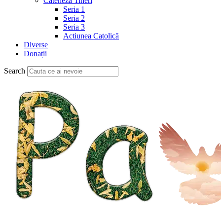
Cateheză Tineri
Seria 1
Seria 2
Seria 3
Actiunea Catolică
Diverse
Donații
Search