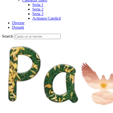
Cateheză Tineri
Seria 1
Seria 2
Seria 3
Actiunea Catolică
Diverse
Donații
Search