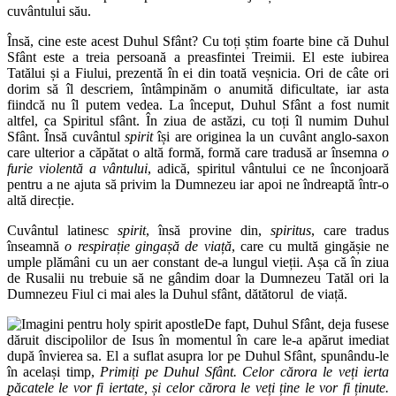
cuvântului său.
Însă, cine este acest Duhul Sfânt? Cu toți știm foarte bine că Duhul
Sfânt este a treia persoană a preasfintei Treimii. El este iubirea
Tatălui și a Fiului, prezentă în ei din toată veșnicia. Ori de câte ori
dorim să îl descriem, întâmpinăm o anumită dificultate, iar asta
fiindcă nu îl putem vedea. La început, Duhul Sfânt a fost numit
altfel, ca Spiritul sfânt. În ziua de astăzi, cu toți îl numim Duhul
Sfânt. Însă cuvântul
spirit
își are originea la un cuvânt anglo-saxon
care ulterior a căpătat o altă formă, formă care tradusă ar însemna
o
furie violentă a vântului
, adică, spiritul vântului ce ne înconjoară
pentru a ne ajuta să privim la Dumnezeu iar apoi ne îndreaptă într-o
altă direcție.
Cuvântul latinesc
spirit
, însă provine din,
spiritus
, care tradus
înseamnă
o respirație gingașă de viață
, care cu multă gingășie ne
umple plămâni cu un aer constant de-a lungul vieții. Așa că în ziua
de Rusalii nu trebuie să ne gândim doar la Dumnezeu Tatăl ori la
Dumnezeu Fiul ci mai ales la Duhul sfânt, dătătorul de viață.
De fapt, Duhul Sfânt, deja fusese
dăruit discipolilor de Isus în momentul în care le-a apărut imediat
după învierea sa. El a suflat asupra lor pe Duhul Sfânt, spunându-le
în același timp,
Primiți pe Duhul Sfânt. Celor cărora le veți ierta
păcatele le vor fi iertate, și celor cărora le veți ține le vor fi ținute.