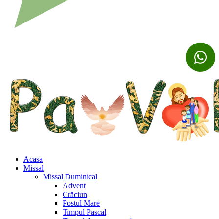
Acasa
Missal
Missal Duminical
Advent
Crăciun
Postul Mare
Timpul Pascal