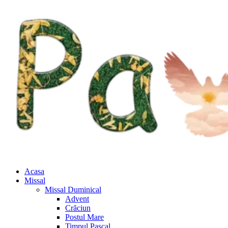
Acasa
Missal
Missal Duminical
Advent
Crăciun
Postul Mare
Timpul Pascal