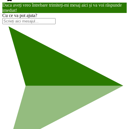
Daca aveți vreo întrebare trimiteți-mi mesaj aici și va voi răspunde
imediat!
Cu ce va pot ajuta?