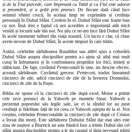
și de la Fiul purcede, care împreună cu Tatăl și cu Fiul este adorat
și preamărit, și a grăit prin proroci.
De fiecare dată când face
semnul sfintei crucii, în același timp ne exprimăm și credința
personală în Duhul Sfânt. Credem în el. Duhul Sfânt este foarte bun
cu noi. Însă trist e faptul că noi acordăm o importanță atât mică
venirii și locuirii sale din noi. Nu știu ce ne-am face fără Duhul Sfânt
în acele momente tulburi din viața noastră. Un lucru e clar, că chiar
avem nevoie de Duhul Sfânt, în aceste timpuri în care trăim.
Astăzi, celebrăm sărbătoarea Rusaliilor sau altfel spus a coborârii
Duhul Sfânt asupra discipolilor pentru a-i ajuta să aibă mai mult
curaj în înfruntarea și în confruntarea propriilor lor frici, tristeți și
slăbiciuni. De fapt, cuvântul
Pentecostali
în sine, nu descrie efectiv,
această sărbătoare. Cuvântul grecesc
Pentecost
, tradus înseamnă
cincizeci de zile, adică cincizeci de zile de la învierea Domnului,
cincizeci de zile de la Paște.
Biblia ne spune că la cincizeci de zile după exod, Moise a primit
cele zece porunci de la Yahweh pe muntele Sinai. Yahweh a
prezentat poporului său legile sale, iar ei la rândul lor au jurat
credință și fidelitate față de tot ceea ce Yahweh aștepta de la ei. Noi
creștini, celebrăm Pentecostaliile la cincizeci de zile după ce Cristos
a înviat din morți. Este sărbătorea Duhului Sfânt dar mai ales este
ziua de naștere a Bisericii iar asta fiindcă Isus a trimis Duhul său cel
sfânt asupra discipolilor pentru a le da curajul și tăria necesară trăirii