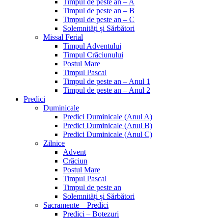
Timpul de peste an – A
Timpul de peste an – B
Timpul de peste an – C
Solemnități și Sărbători
Missal Ferial
Timpul Adventului
Timpul Crăciunului
Postul Mare
Timpul Pascal
Timpul de peste an – Anul 1
Timpul de peste an – Anul 2
Predici
Duminicale
Predici Duminicale (Anul A)
Predici Duminicale (Anul B)
Predici Duminicale (Anul C)
Zilnice
Advent
Crăciun
Postul Mare
Timpul Pascal
Timpul de peste an
Solemnități și Sărbători
Sacramente – Predici
Predici – Botezuri