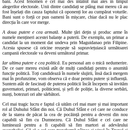
bani. Acest fenomen e cel mai des întâlnit mai ales în timpul
alegerilor electorale. Unii dintre candidați se plâng mai mereu că au
fost înșelați din cauza faptului că oponenți lor au cumpărat voturile.
Bani sunt o forță ce pun oameni în mișcare, chiar dacă nu le plac
direcția în care vor merge.
A doua putere e cea armată
. Multe țări dețin și produc arme în
numele mențineri acestei balanțe a puterii. De exemplu, un primar a
candidat la un moment dat undeva prin Maguidanao prin Filipine.
Acesta spusese că oricine reușește să supraviețuiască următoarei
campanii electorale va deveni următorul primar.
Iar ultima putere e cea politică
. Eu personal am o mică nedumerire.
De ce oare mereu există atât de mulți candidați pentru o anumită
funcție politică. Toți candidează în numele slujirii, însă dacă mergem
mai în profunzime, vom observa că e doar pentru putere și influență.
Suntem atât de fascinați de puterea politicii încât începem să invităm
guvernatori, primari, politicieni, și șefi de poliție, la diverse serbări,
nunți, botezuri ori alte sărbători.
Cel mai tragic lucru e faptul că uităm cel mai mare și mai important
rol al Duhului Sfânt din noi. Că Duhul Sfânt e cel care ne conduce
de la starea de păcat la cea de pocăință pentru a deveni din nou
capabili să fim cu Dumnezeu. Că Duhul Sfânt e cel care ne
luminează pentru a fi capabili să fim martori ai adevărului