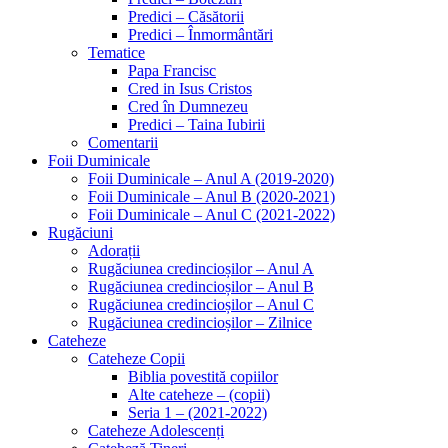
Predici – Căsătorii
Predici – Înmormântări
Tematice
Papa Francisc
Cred in Isus Cristos
Cred în Dumnezeu
Predici – Taina Iubirii
Comentarii
Foii Duminicale
Foii Duminicale – Anul A (2019-2020)
Foii Duminicale – Anul B (2020-2021)
Foii Duminicale – Anul C (2021-2022)
Rugăciuni
Adorații
Rugăciunea credincioșilor – Anul A
Rugăciunea credincioșilor – Anul B
Rugăciunea credincioșilor – Anul C
Rugăciunea credincioșilor – Zilnice
Cateheze
Cateheze Copii
Biblia povestită copiilor
Alte cateheze – (copii)
Seria 1 – (2021-2022)
Cateheze Adolescenți