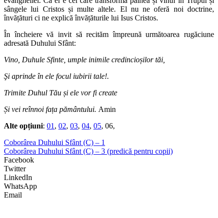
evangheliei. Că el e cel care transformă pâinea și vinul în Trupul și
sângele lui Cristos și multe altele. El nu ne oferă noi doctrine,
învățături ci ne explică învățăturile lui Isus Cristos.
În încheiere vă invit să recităm împreună următoarea rugăciune
adresată Duhului Sfânt:
Vino, Duhule Sfinte, umple inimile credincioșilor tăi,
Şi aprinde în ele focul iubirii tale!.
Trimite Duhul Tău și ele vor fi create
Și vei reînnoi fața pământului.
Amin
Alte opțiuni
:
01
,
02
,
03
,
04
,
05
, 06,
Coborârea Duhului Sfânt (C) – 1
Coborârea Duhului Sfânt (C) – 3 (predică pentru copii)
Facebook
Twitter
LinkedIn
WhatsApp
Email