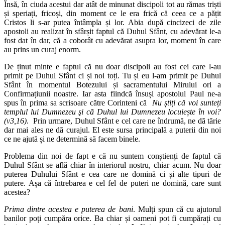
Însă, în ciuda acestui dar atât de minunat discipoli tot au rămas triști
și speriați, fricoși, din moment ce le era frică că ceea ce a pățit
Cristos li s-ar putea întâmpla și lor. Abia după cincizeci de zile
apostoli au realizat în sfârșit faptul că Duhul Sfânt, cu adevărat le-a
fost dat în dar, că a coborât cu adevărat asupra lor, moment în care
au prins un curaj enorm.
De ținut minte e faptul că nu doar discipoli au fost cei care l-au
primit pe Duhul Sfânt ci și noi toți. Tu și eu l-am primit pe Duhul
Sfânt în momentul Botezului și sacramentului Mirului ori a
Confirmațiunii noastre. Iar asta fiindcă însuși apostolul Paul ne-a
spus în prima sa scrisoare către Corinteni că
Nu știți că voi sunteți
templul lui Dumnezeu şi că Duhul lui Dumnezeu locuiește în voi?
(v3,16)
. Prin urmare, Duhul Sfânt e cel care ne îndrumă, ne dă tărie
dar mai ales ne dă curajul. El este sursa principală a puterii din noi
ce ne ajută și ne determină să facem binele.
Problema din noi de fapt e că nu suntem conștienți de faptul că
Duhul Sfânt se află chiar în interiorul nostru, chiar acum. Nu doar
puterea Duhului Sfânt e cea care ne domină ci și alte tipuri de
putere. Așa că întrebarea e cel fel de puteri ne domină, care sunt
acestea?
Prima dintre acestea e puterea de bani
. Mulți spun că cu ajutorul
banilor poți cumpăra orice. Ba chiar și oameni pot fi cumpărați cu