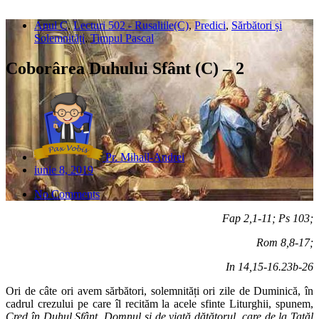
Anul C
,
Lecturi 502 - Rusaliile(C)
,
Predici
,
Sărbători și
Solemnități
,
Timpul Pascal
Coborârea Duhului Sfânt (C) – 2
Pr. Mihail-Andrei
iunie 8, 2019
No Comments
Fap 2,1-11; Ps 103;
Rom 8,8-17;
In 14,15-16.23b-26
Ori de câte ori avem sărbători, solemnități ori zile de Duminică, în
cadrul crezului pe care îl recităm la acele sfinte Liturghii, spunem,
Cred în Duhul Sfânt, Domnul și de viață dătătorul, care de la Tatăl