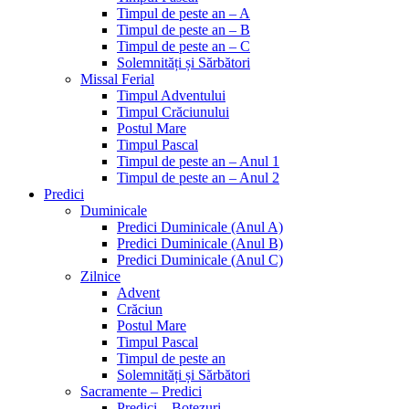
Timpul de peste an – A
Timpul de peste an – B
Timpul de peste an – C
Solemnități și Sărbători
Missal Ferial
Timpul Adventului
Timpul Crăciunului
Postul Mare
Timpul Pascal
Timpul de peste an – Anul 1
Timpul de peste an – Anul 2
Predici
Duminicale
Predici Duminicale (Anul A)
Predici Duminicale (Anul B)
Predici Duminicale (Anul C)
Zilnice
Advent
Crăciun
Postul Mare
Timpul Pascal
Timpul de peste an
Solemnități și Sărbători
Sacramente – Predici
Predici – Botezuri