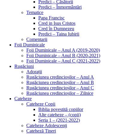
Predici – Căsătorii
Predici – Înmormântări
Tematice
Papa Francisc
Cred in Isus Cristos
Cred în Dumnezeu
Predici – Taina Iubirii
Comentarii
Foii Duminicale
Foii Duminicale – Anul A (2019-2020)
Foii Duminicale – Anul B (2020-2021)
Foii Duminicale – Anul C (2021-2022)
Rugăciuni
Adorații
Rugăciunea credincioșilor – Anul A
Rugăciunea credincioșilor – Anul B
Rugăciunea credincioșilor – Anul C
Rugăciunea credincioșilor – Zilnice
Cateheze
Cateheze Copii
Biblia povestită copiilor
Alte cateheze – (copii)
Seria 1 – (2021-2022)
Cateheze Adolescenți
Cateheză Tineri