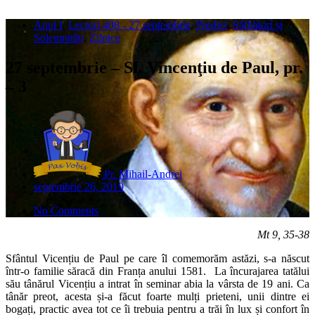
Anul I
,
Lecturi 408 - 27 septembrie
,
Predici
,
Sărbători și
Solemnități
,
Zilnice
27 septembrie – Sf. Vincenţiu de Paul, pr.
– 3
Pr. Mihail-Andrei
septembrie 26, 2019
No Comments
Mt 9, 35-38
Sfântul Vicențiu de Paul pe care îl comemorăm astăzi, s-a născut
într-o familie săracă din Franța anului 1581. La încurajarea tatălui
său tânărul Vicențiu a intrat în seminar abia la vârsta de 19 ani. Ca
tânăr preot, acesta și-a făcut foarte mulți prieteni, unii dintre ei
bogați, practic avea tot ce îi trebuia pentru a trăi în lux și confort în