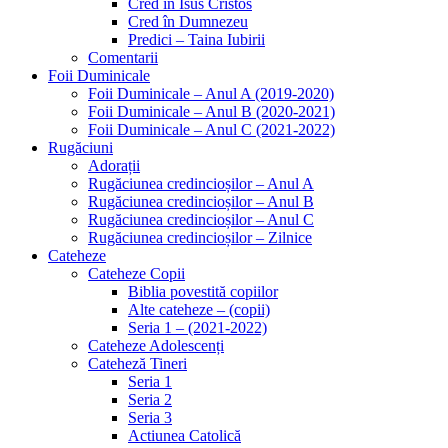
Cred in Isus Cristos
Cred în Dumnezeu
Predici – Taina Iubirii
Comentarii
Foii Duminicale
Foii Duminicale – Anul A (2019-2020)
Foii Duminicale – Anul B (2020-2021)
Foii Duminicale – Anul C (2021-2022)
Rugăciuni
Adorații
Rugăciunea credincioșilor – Anul A
Rugăciunea credincioșilor – Anul B
Rugăciunea credincioșilor – Anul C
Rugăciunea credincioșilor – Zilnice
Cateheze
Cateheze Copii
Biblia povestită copiilor
Alte cateheze – (copii)
Seria 1 – (2021-2022)
Cateheze Adolescenți
Cateheză Tineri
Seria 1
Seria 2
Seria 3
Actiunea Catolică