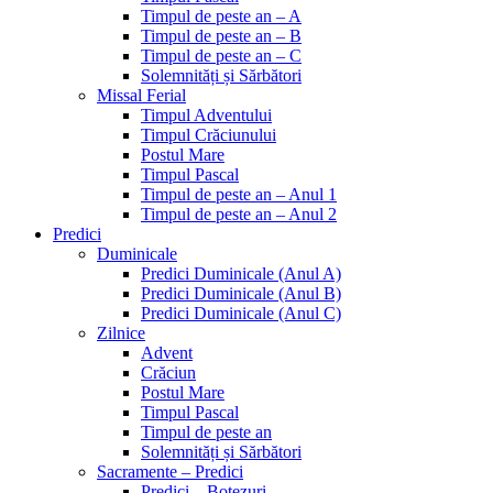
Timpul de peste an – A
Timpul de peste an – B
Timpul de peste an – C
Solemnități și Sărbători
Missal Ferial
Timpul Adventului
Timpul Crăciunului
Postul Mare
Timpul Pascal
Timpul de peste an – Anul 1
Timpul de peste an – Anul 2
Predici
Duminicale
Predici Duminicale (Anul A)
Predici Duminicale (Anul B)
Predici Duminicale (Anul C)
Zilnice
Advent
Crăciun
Postul Mare
Timpul Pascal
Timpul de peste an
Solemnități și Sărbători
Sacramente – Predici
Predici – Botezuri