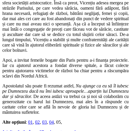
sfera societății aristocratice. Însă ca preot, Vicențiu adesea mergea pe
străzile Parisului, pe care vedea sărăcia, oameni fără adăpost, fără
hrana necesară, refugiați de război, bătrâni neglijați, femei și copii,
dar mai ales cei care au fost abandonați din punct de vedere spiritual
și care nu mai aveau nici o speranță. Așa că a început să înființeze
mai întâi o congregație de preoți care făceau vot de sărăcie, castitate
și ascultare dar care să se dedice cu totul slujirii celor săraci. De-a
lungul timpului, Vicențiu a stabilit și multe confraternități ale carității
care să vină în ajutorul eliberării spirituale și fizice ale săracilor și ale
celor bolnavi.
Apoi, a invitat femeile bogate din Paris pentru a-i finanța proiectele.
Iar cu ajutorul acestora a fondat diverse spitale, a făcut colecte
pentru ajutorarea victimelor de război ba chiar pentru a răscumpăra
sclavi din Nordul Africii.
Apostolatul său poate fi rezumat astfel,
Nu ajunge ca eu să îl iubesc
pe Dumnezeu dacă nu îmi iubesc aproapele…aparțin lui Dumnezeu
dar și săracilor.
De aceea astăzi va trebui ca și noi să colaborăm cu
generozitate cu harul lui Dumnezeu, mai ales în a răspunde cu
caritate celor care se află în nevoie de gloria lui Dumnezeu și de
mântuirea sufletelor.
Alte opțiuni
:
01
,
02
,
03
,
04
, 05,