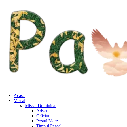
Acasa
Missal
Missal Duminical
Advent
Crăciun
Postul Mare
Timpul Pascal