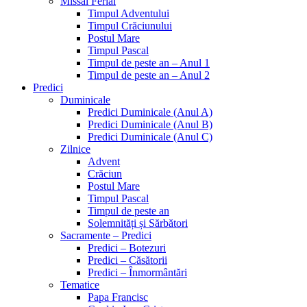
Missal Ferial
Timpul Adventului
Timpul Crăciunului
Postul Mare
Timpul Pascal
Timpul de peste an – Anul 1
Timpul de peste an – Anul 2
Predici
Duminicale
Predici Duminicale (Anul A)
Predici Duminicale (Anul B)
Predici Duminicale (Anul C)
Zilnice
Advent
Crăciun
Postul Mare
Timpul Pascal
Timpul de peste an
Solemnități și Sărbători
Sacramente – Predici
Predici – Botezuri
Predici – Căsătorii
Predici – Înmormântări
Tematice
Papa Francisc