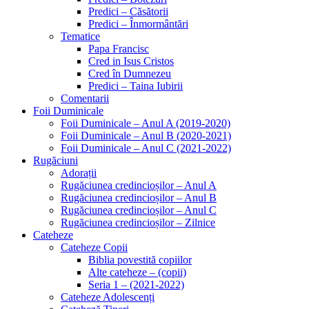
Predici – Căsătorii
Predici – Înmormântări
Tematice
Papa Francisc
Cred in Isus Cristos
Cred în Dumnezeu
Predici – Taina Iubirii
Comentarii
Foii Duminicale
Foii Duminicale – Anul A (2019-2020)
Foii Duminicale – Anul B (2020-2021)
Foii Duminicale – Anul C (2021-2022)
Rugăciuni
Adorații
Rugăciunea credincioșilor – Anul A
Rugăciunea credincioșilor – Anul B
Rugăciunea credincioșilor – Anul C
Rugăciunea credincioșilor – Zilnice
Cateheze
Cateheze Copii
Biblia povestită copiilor
Alte cateheze – (copii)
Seria 1 – (2021-2022)
Cateheze Adolescenți