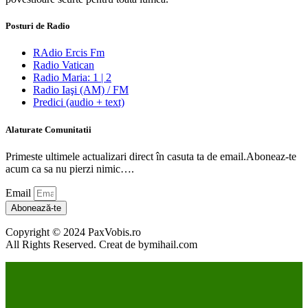
Posturi de Radio
RAdio Ercis Fm
Radio Vatican
Radio Maria: 1 | 2
Radio Iaşi (AM) / FM
Predici (audio + text)
Alaturate Comunitatii
Primeste ultimele actualizari direct în casuta ta de email.Aboneaz-te
acum ca sa nu pierzi nimic….
Email
Abonează-te
Copyright © 2024 PaxVobis.ro
All Rights Reserved. Creat de bymihail.com