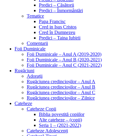
Predici – Căsătorii
Predici – Înmormântări
Tematice
Papa Francisc
Cred in Isus Cristos
Cred în Dumnezeu
Predici – Taina Iubirii
Comentarii
Foii Duminicale
Foii Duminicale – Anul A (2019-2020)
Foii Duminicale – Anul B (2020-2021)
Foii Duminicale – Anul C (2021-2022)
Rugăciuni
Adorații
Rugăciunea credincioșilor – Anul A
Rugăciunea credincioșilor – Anul B
Rugăciunea credincioșilor – Anul C
Rugăciunea credincioșilor – Zilnice
Cateheze
Cateheze Copii
Biblia povestită copiilor
Alte cateheze – (copii)
Seria 1 – (2021-2022)
Cateheze Adolescenți