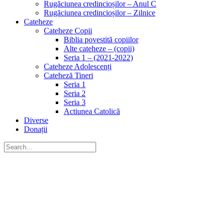
Rugăciunea credincioșilor – Anul C
Rugăciunea credincioșilor – Zilnice
Cateheze
Cateheze Copii
Biblia povestită copiilor
Alte cateheze – (copii)
Seria 1 – (2021-2022)
Cateheze Adolescenți
Cateheză Tineri
Seria 1
Seria 2
Seria 3
Actiunea Catolică
Diverse
Donații