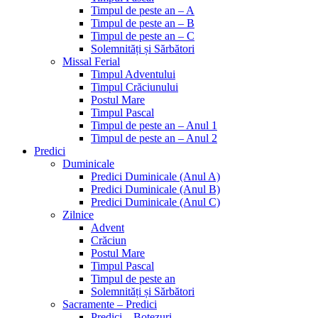
Timpul de peste an – A
Timpul de peste an – B
Timpul de peste an – C
Solemnități și Sărbători
Missal Ferial
Timpul Adventului
Timpul Crăciunului
Postul Mare
Timpul Pascal
Timpul de peste an – Anul 1
Timpul de peste an – Anul 2
Predici
Duminicale
Predici Duminicale (Anul A)
Predici Duminicale (Anul B)
Predici Duminicale (Anul C)
Zilnice
Advent
Crăciun
Postul Mare
Timpul Pascal
Timpul de peste an
Solemnități și Sărbători
Sacramente – Predici
Predici – Botezuri