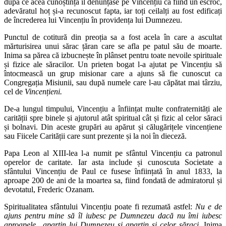
după ce acea cunoștință îl denunțase pe Vincențiu ca fiind un escroc,
adevăratul hoț și-a recunoscut fapta, iar toți ceilalți au fost edificați
de încrederea lui Vincențiu în providența lui Dumnezeu.
Punctul de cotitură din preoția sa a fost acela în care a ascultat
mărturisirea unui sărac țăran care se afla pe patul său de moarte.
Inima sa părea că izbucnește în plânset pentru toate nevoile spirituale
și fizice ale săracilor. Un prieten bogat l-a ajutat pe Vincențiu să
întocmească un grup misionar care a ajuns să fie cunoscut ca
Congregația Misiunii, sau după numele care l-au căpătat mai târziu,
cel de
Vincențieni.
De-a lungul timpului, Vincențiu a înființat multe confraternități ale
carității spre binele și ajutorul atât spiritual cât și fizic al celor săraci
și bolnavi. Din aceste grupări au apărut și călugărițele vincențiene
sau Fiicele Carității care sunt prezente și la noi în dieceză.
Papa Leon al XIII-lea l-a numit pe sfântul Vincențiu ca patronul
operelor de caritate. Iar asta include și cunoscuta Societate a
sfântului Vincențiu de Paul ce fusese înființată în anul 1833, la
aproape 200 de ani de la moartea sa, fiind fondată de admiratorul și
devotatul, Frederic Ozanam.
Spiritualitatea sfântului Vincențiu poate fi rezumată astfel:
Nu e de
ajuns pentru mine să îl iubesc pe Dumnezeu dacă nu îmi iubesc
aproapele…aparțin lui Dumnezeu și aparțin și celor săraci.
Inima