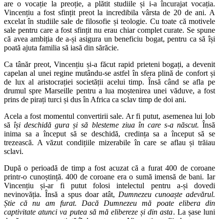
are o vocație la preoție, a plătit studiile și i-a încurajat vocația.
Vincențiu a fost sfințit preot la incredibila vârsta de 20 de ani. A
excelat în studiile sale de filosofie și teologie. Cu toate că motivele
sale pentru care a fost sfințit nu erau chiar complet curate. Se spune
că avea ambiția de a-și asigura un beneficiu bogat, pentru ca să își
poată ajuta familia să iasă din sărăcie.
Ca tânăr preot, Vincențiu și-a făcut rapid prieteni bogați, a devenit
capelan al unei regine mutându-se astfel în sfera plină de confort și
de lux al aristocrației societății acelui timp. Însă când se afla pe
drumul spre Marseille pentru a lua moștenirea unei văduve, a fost
prins de pirați turci și dus în Africa ca sclav timp de doi ani.
Acela a fost momentul convertirii sale. Ar fi putut, asemenea lui Iob
să
își deschidă gura și să blesteme ziua în care s-a născut.
Însă
inima sa a început să se deschidă, credința sa a început să se
trezească. A văzut condițiile mizerabile în care se aflau și trăiau
sclavi.
După o perioadă de timp a fost acuzat că a furat 400 de coroane
printr-o cunoștință. 400 de coroane era o sumă imensă de bani. Iar
Vincențiu și-ar fi putut folosi intelectul pentru a-și dovedi
nevinovăția. Însă a spus doar atât,
Dumnezeu cunoaște adevărul.
Știe că nu am furat. Dacă Dumnezeu mă poate elibera din
captivitate atunci va putea să mă elibereze și din asta
. La șase luni