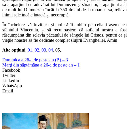
sa a aparținut cu adevărat lui Dumnezeu și săracilor, a aparținut atât
de mult lui Dumnezeu încât la 350 de ani de la moartea sa, relicva
inimii sale încă e intactă și necoruptă.
În încheiere vă invit ca și noi să îi iubim pe ceilalți asemenea
sfântului Vincențiu, și să recunoaștem că sufletul nostru a fost
răscumpărat din sclavia păcatului de sângele lui Cristos, pentru ca și
viețile noastre să fie dedicate complet slujirii Evangheliei. Amin
Alte opțiuni
:
01
,
02
,
03
,
04
, 05,
Duminica a 26-a de peste an (B) – 3
Marţi din săptămâna a 26-a de peste an – 1
Facebook
Twitter
LinkedIn
WhatsApp
Email