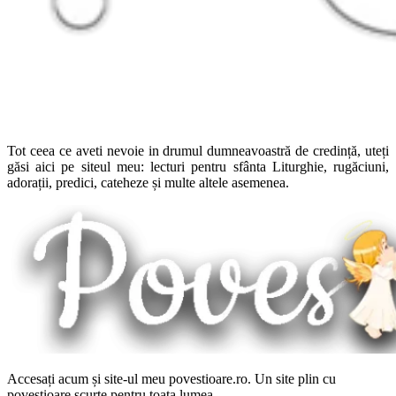
Tot ceea ce aveti nevoie in drumul dumneavoastră de credință, uteți
găsi aici pe siteul meu: lecturi pentru sfânta Liturghie, rugăciuni,
adorații, predici, cateheze și multe altele asemenea.
Accesați acum și site-ul meu povestioare.ro. Un site plin cu
povestioare scurte pentru toata lumea.