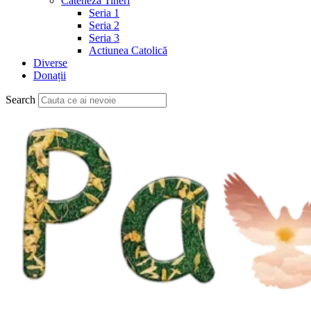
Cateheză Tineri
Seria 1
Seria 2
Seria 3
Actiunea Catolică
Diverse
Donații
Search