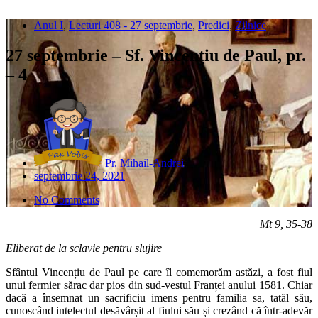
Anul I
,
Lecturi 408 - 27 septembrie
,
Predici
,
Zilnice
27 septembrie – Sf. Vincenţiu de Paul, pr.
– 4
Pr. Mihail-Andrei
septembrie 24, 2021
No Comments
Mt 9, 35-38
Eliberat de la sclavie pentru slujire
Sfântul Vincențiu de Paul pe care îl comemorăm astăzi, a fost fiul
unui fermier sărac dar pios din sud-vestul Franței anului 1581. Chiar
dacă a însemnat un sacrificiu imens pentru familia sa, tatăl său,
cunoscând intelectul desăvârșit al fiului său și crezând că într-adevăr