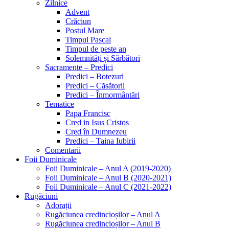
Zilnice
Advent
Crăciun
Postul Mare
Timpul Pascal
Timpul de peste an
Solemnități și Sărbători
Sacramente – Predici
Predici – Botezuri
Predici – Căsătorii
Predici – Înmormântări
Tematice
Papa Francisc
Cred in Isus Cristos
Cred în Dumnezeu
Predici – Taina Iubirii
Comentarii
Foii Duminicale
Foii Duminicale – Anul A (2019-2020)
Foii Duminicale – Anul B (2020-2021)
Foii Duminicale – Anul C (2021-2022)
Rugăciuni
Adorații
Rugăciunea credincioșilor – Anul A
Rugăciunea credincioșilor – Anul B