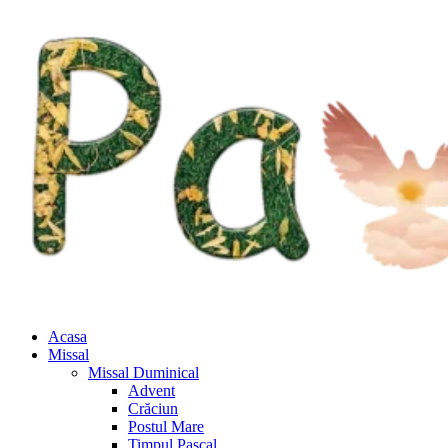
Acasa
Missal
Missal Duminical
Advent
Crăciun
Postul Mare
Timpul Pascal