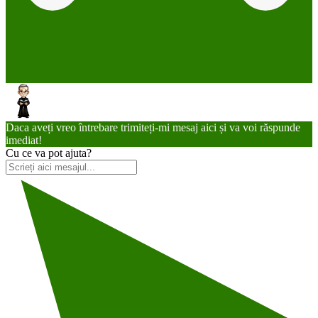
Daca aveți vreo întrebare trimiteți-mi mesaj aici și va voi răspunde
imediat!
Cu ce va pot ajuta?