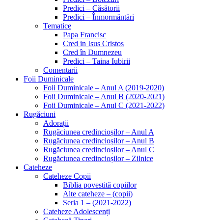
Predici – Căsătorii
Predici – Înmormântări
Tematice
Papa Francisc
Cred in Isus Cristos
Cred în Dumnezeu
Predici – Taina Iubirii
Comentarii
Foii Duminicale
Foii Duminicale – Anul A (2019-2020)
Foii Duminicale – Anul B (2020-2021)
Foii Duminicale – Anul C (2021-2022)
Rugăciuni
Adorații
Rugăciunea credincioșilor – Anul A
Rugăciunea credincioșilor – Anul B
Rugăciunea credincioșilor – Anul C
Rugăciunea credincioșilor – Zilnice
Cateheze
Cateheze Copii
Biblia povestită copiilor
Alte cateheze – (copii)
Seria 1 – (2021-2022)
Cateheze Adolescenți