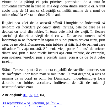
virtute de la părinți ei, prin primirea permisiunii de a intra în
conventul carmelit în care se afla deja două dintre surorile ei. A trăit
acolo timp de 11 ani ca călugăriță carmelită, înainte de a muri de
tuberculoză la vârsta de doar 26 de ani.
Rugăciunea zilei de la această sfântă Liturghie ne îndeamnă
să
umblăm cu încredere pe calea sfintei Tereza
, cale pe care ea sa
dedicat cu totul din iubire, în toate cele mici ale vieții, în fiecare
sarcină și datorie a vieții de zi cu zi. De aceea suntem astăzi
îndemnați să ne încredem în faptul că și noi putem deveni sfinți, prin
ceea ce ne oferă Dumnezeu, prin iubirea și grija față de oameni care
nii aduce în viața noastră. Sfințenia vieții poate fi atinsă de oricare
dintre noi, prin a face micile lucruri așa cum trebuie, de exemplu,
prin spălarea vaselor, prin a pregăti masa, prin a da de băut celor
însetați,
Sfânta Tereza a știut că ea nu era capabilă de sacrificii enorme, sau
de săvârșirea unor fapte mari și minunate. Ci mai degrabă, a ales să
rămână ca și copil în ochii lui Dumnezeu, îndeplinindu-și toate
datoriile cu iubire, ascultare, indiferent de cât de mici și
nesemnificative erau.
Alte opțiuni
:
01
,
02
,
03
, 04,
30 septembrie – Ss. Ieronim, pr. înv. – 1