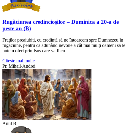
Rugăciunea credincioșilor – Duminica a 20-a de
peste an (B)
Fraților preaiubiți, cu credință să ne întoarcem spre Dumnezeu în
rugăciune, pentru ca adunând nevoile a cât mai mulți oameni să le
putem oferi prin Isus care va fi cu
Citeste mai multe
Pr. Mihail-Andrei
Anul B