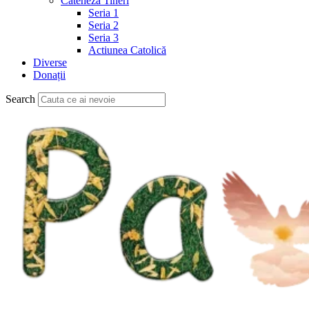
Cateheză Tineri
Seria 1
Seria 2
Seria 3
Actiunea Catolică
Diverse
Donații
Search