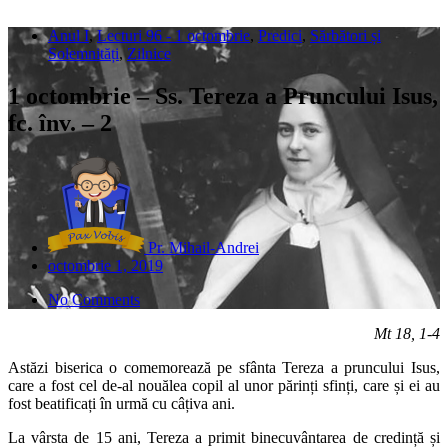
Anul I
,
Lecturi 96 - 1 octombrie
,
Predici
,
Sărbători și
Solemnități
,
Zilnice
1 octombrie – Ss. Tereza a Pruncului Isus,
fc. înv. – 2
Pr. Mihail-Andrei
octombrie 1, 2019
No Comments
Mt 18, 1-4
Astăzi biserica o comemorează pe sfânta Tereza a pruncului Isus,
care a fost cel de-al nouălea copil al unor părinți sfinți, care și ei au
fost beatificați în urmă cu câțiva ani.
La vârsta de 15 ani, Tereza a primit binecuvântarea de credință și