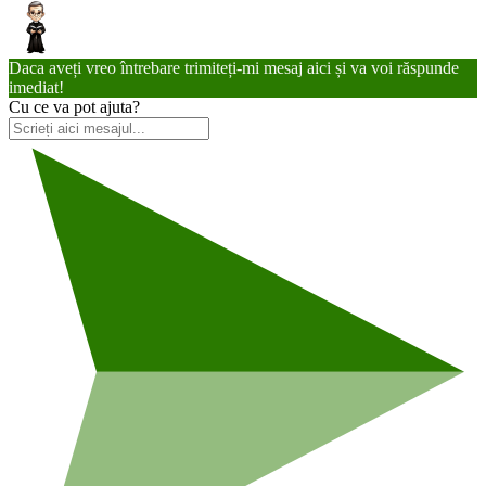
Daca aveți vreo întrebare trimiteți-mi mesaj aici și va voi răspunde
imediat!
Cu ce va pot ajuta?