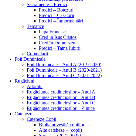
Sacramente – Predici
Predici – Botezuri
Predici – Căsătorii
Predici – Înmormântări
Tematice
Papa Francisc
Cred in Isus Cristos
Cred în Dumnezeu
Predici – Taina Iubirii
Comentarii
Foii Duminicale
Foii Duminicale – Anul A (2019-2020)
Foii Duminicale – Anul B (2020-2021)
Foii Duminicale – Anul C (2021-2022)
Rugăciuni
Adorații
Rugăciunea credincioșilor – Anul A
Rugăciunea credincioșilor – Anul B
Rugăciunea credincioșilor – Anul C
Rugăciunea credincioșilor – Zilnice
Cateheze
Cateheze Copii
Biblia povestită copiilor
Alte cateheze – (copii)
Seria 1 – (2021-2022)