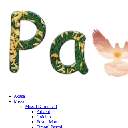
Acasa
Missal
Missal Duminical
Advent
Crăciun
Postul Mare
Timpul Pascal