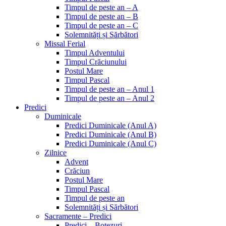
Timpul de peste an – A
Timpul de peste an – B
Timpul de peste an – C
Solemnități și Sărbători
Missal Ferial
Timpul Adventului
Timpul Crăciunului
Postul Mare
Timpul Pascal
Timpul de peste an – Anul 1
Timpul de peste an – Anul 2
Predici
Duminicale
Predici Duminicale (Anul A)
Predici Duminicale (Anul B)
Predici Duminicale (Anul C)
Zilnice
Advent
Crăciun
Postul Mare
Timpul Pascal
Timpul de peste an
Solemnități și Sărbători
Sacramente – Predici
Predici – Botezuri