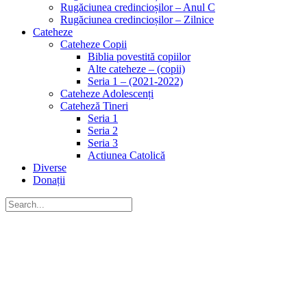
Rugăciunea credincioșilor – Anul C
Rugăciunea credincioșilor – Zilnice
Cateheze
Cateheze Copii
Biblia povestită copiilor
Alte cateheze – (copii)
Seria 1 – (2021-2022)
Cateheze Adolescenți
Cateheză Tineri
Seria 1
Seria 2
Seria 3
Actiunea Catolică
Diverse
Donații