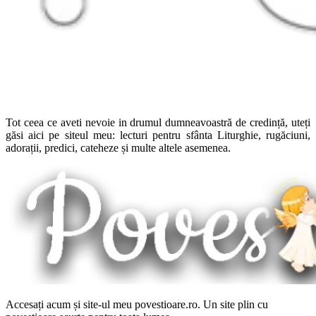
Tot ceea ce aveti nevoie in drumul dumneavoastră de credință, uteți
găsi aici pe siteul meu: lecturi pentru sfânta Liturghie, rugăciuni,
adorații, predici, cateheze și multe altele asemenea.
Accesați acum și site-ul meu povestioare.ro. Un site plin cu