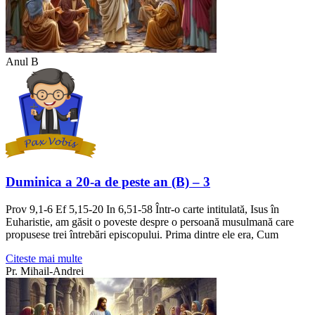
Anul B
Duminica a 20-a de peste an (B) – 3
Prov 9,1-6 Ef 5,15-20 In 6,51-58 Într-o carte intitulată, Isus în
Euharistie, am găsit o poveste despre o persoană musulmană care
propusese trei întrebări episcopului. Prima dintre ele era, Cum
Citeste mai multe
Pr. Mihail-Andrei