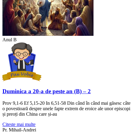
Anul B
Duminica a 20-a de peste an (B) – 2
Prov 9,1-6 Ef 5,15-20 In 6,51-58 Din când în când mai găsesc câte
o povestioară despre unele fapte extrem de eroice ale unor episcopi
și preoți din China care și-au
Citeste mai multe
Pr. Mihail-Andrei