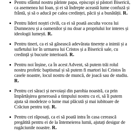
Pentru sfântul nostru părinte papa, episcopi și păstori Bisericii,
ca asemenea lui Ioan, și ei să îndrepte această lume confuză și
frântă, și să o aducă pe calea credinței, păcii și a bunătății.
R.
Pentru lideri noștri civili, ca ei să poată asculta vocea lui
Dumnezeu și a oamenilor și nu doar a propriului lor interes și
ideologii lumești.
R.
Pentru tineri, ca ei să găsească adevărata tinerețe a inimii și a
sufletului lor în urmarea lui Cristos și a Bisericii sale, cu
credință și bucurie interioară.
R.
Pentru noi înșine, ca în acest Advent, să putem trăi rolul
nostru profetic baptismal și să putem fi martori lui Cristos în
casele noastre, locul nostru de muncă, de joacă sau de studiu.
R.
Pentru cei săraci și nevoiași din parohia noastră, ca prin
împărtășirea generoasă a timpului nostru cu ei, să îi putem
ajuta să modeleze o lume mai plăcută și mai iubitoare de
Crăciun pentru toți.
R.
Pentru cei răposați, ca ei să poată intra în casa cerească
pregătită pentru ei de la întemeierea lumii, ajutați desigur de
rugăciunile noastre.
R.