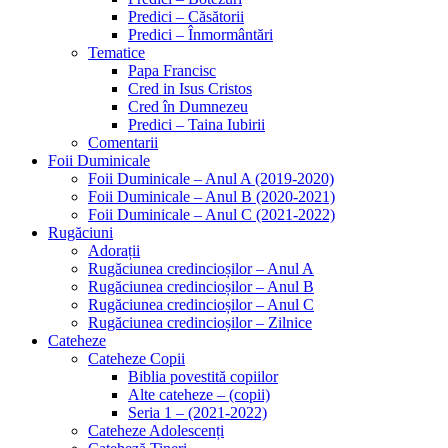
Predici – Căsătorii
Predici – Înmormântări
Tematice
Papa Francisc
Cred in Isus Cristos
Cred în Dumnezeu
Predici – Taina Iubirii
Comentarii
Foii Duminicale
Foii Duminicale – Anul A (2019-2020)
Foii Duminicale – Anul B (2020-2021)
Foii Duminicale – Anul C (2021-2022)
Rugăciuni
Adorații
Rugăciunea credincioșilor – Anul A
Rugăciunea credincioșilor – Anul B
Rugăciunea credincioșilor – Anul C
Rugăciunea credincioșilor – Zilnice
Cateheze
Cateheze Copii
Biblia povestită copiilor
Alte cateheze – (copii)
Seria 1 – (2021-2022)
Cateheze Adolescenți