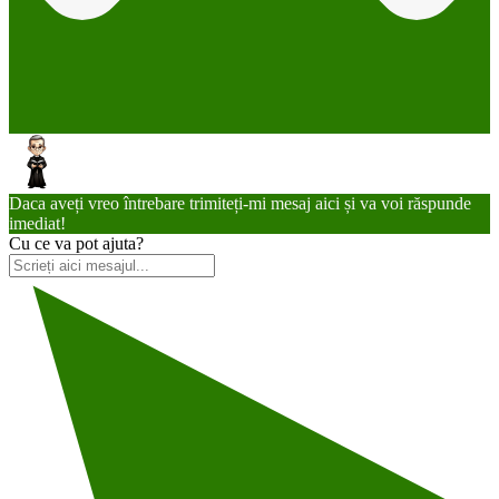
Daca aveți vreo întrebare trimiteți-mi mesaj aici și va voi răspunde
imediat!
Cu ce va pot ajuta?