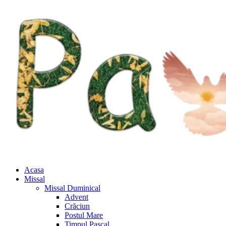
Acasa
Missal
Missal Duminical
Advent
Crăciun
Postul Mare
Timpul Pascal