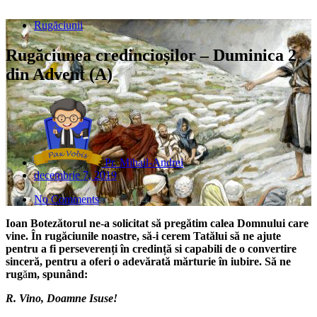
Rugăciunii
Rugăciunea credincioșilor – Duminica 2
din Advent (A)
Pr. Mihail-Andrei
decembrie 7, 2019
No Comments
Ioan Botezătorul ne-a solicitat să pregătim calea Domnului care
vine. În rugăciunile noastre, să-i cerem Tatălui să ne ajute
pentru a fi perseverenți în credință si capabili de o convertire
sinceră, pentru a oferi o adevărată mărturie în iubire. Să
ne
rug
ă
m, spunând:
R. Vino, Doamne Isuse!