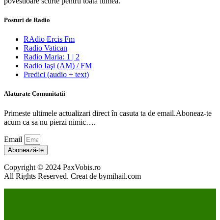
povestioare scurte pentru toata lumea.
Posturi de Radio
RAdio Ercis Fm
Radio Vatican
Radio Maria: 1 | 2
Radio Iaşi (AM) / FM
Predici (audio + text)
Alaturate Comunitatii
Primeste ultimele actualizari direct în casuta ta de email.Aboneaz-te
acum ca sa nu pierzi nimic….
Email
Abonează-te
Copyright © 2024 PaxVobis.ro
All Rights Reserved. Creat de bymihail.com