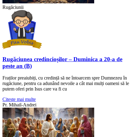
Rugăciunii
Rugăciunea credincioșilor – Duminica a 20-a de
peste an (B)
Fraților preaiubiți, cu credință să ne întoarcem spre Dumnezeu în
rugăciune, pentru ca adunând nevoile a cât mai mulți oameni să le
putem oferi prin Isus care va fi cu
Citeste mai multe
Pr. Mihail-Andrei