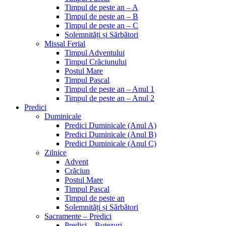
Timpul de peste an – A
Timpul de peste an – B
Timpul de peste an – C
Solemnități și Sărbători
Missal Ferial
Timpul Adventului
Timpul Crăciunului
Postul Mare
Timpul Pascal
Timpul de peste an – Anul 1
Timpul de peste an – Anul 2
Predici
Duminicale
Predici Duminicale (Anul A)
Predici Duminicale (Anul B)
Predici Duminicale (Anul C)
Zilnice
Advent
Crăciun
Postul Mare
Timpul Pascal
Timpul de peste an
Solemnități și Sărbători
Sacramente – Predici
Predici – Botezuri