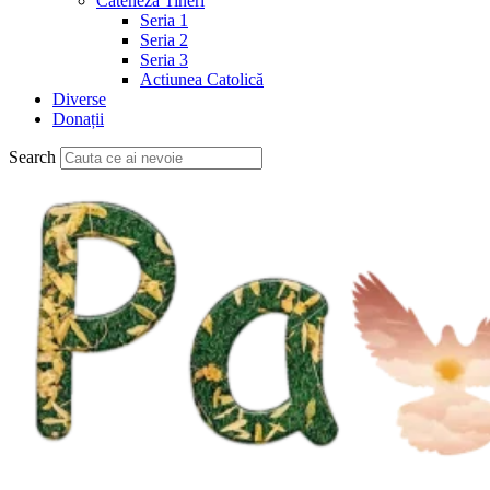
Cateheză Tineri
Seria 1
Seria 2
Seria 3
Actiunea Catolică
Diverse
Donații
Search