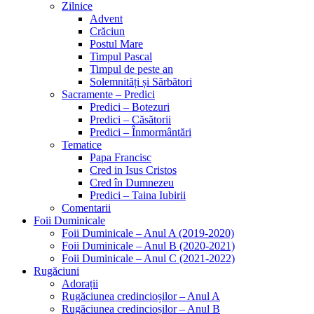
Zilnice
Advent
Crăciun
Postul Mare
Timpul Pascal
Timpul de peste an
Solemnități și Sărbători
Sacramente – Predici
Predici – Botezuri
Predici – Căsătorii
Predici – Înmormântări
Tematice
Papa Francisc
Cred in Isus Cristos
Cred în Dumnezeu
Predici – Taina Iubirii
Comentarii
Foii Duminicale
Foii Duminicale – Anul A (2019-2020)
Foii Duminicale – Anul B (2020-2021)
Foii Duminicale – Anul C (2021-2022)
Rugăciuni
Adorații
Rugăciunea credincioșilor – Anul A
Rugăciunea credincioșilor – Anul B