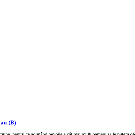
 an (B)
ciune, pentru ca adunând nevoile a cât mai mulți oameni să le putem ofer