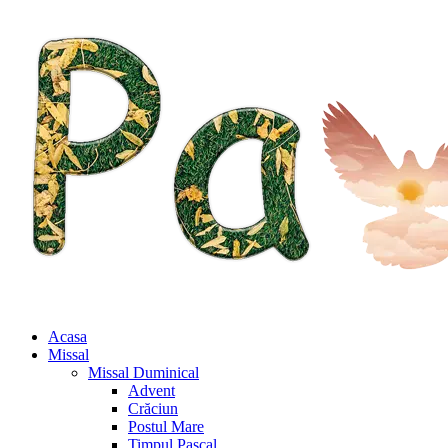
Acasa
Missal
Missal Duminical
Advent
Crăciun
Postul Mare
Timpul Pascal