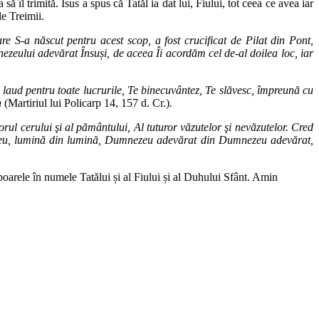
 îl trimită. Isus a spus că Tatăl ia dat lui, Fiului, tot ceea ce avea iar
le Treimii.
are S-a născut pentru acest scop, a fost crucificat de Pilat din Pont,
ezeului adevărat Însuși, de aceea Îi acordăm cel de-al doilea loc, iar
e laud pentru toate lucrurile, Te binecuvântez, Te slăvesc, împreună cu
n
(Martiriul lui Policarp 14, 157 d. Cr.)
.
ul cerului şi al pământului, Al tuturor văzutelor şi nevăzutelor. Cred
ezeu, lumină din lumină, Dumnezeu adevărat din Dumnezeu adevărat,
arele în numele Tatălui și al Fiului și al Duhului Sfânt. Amin