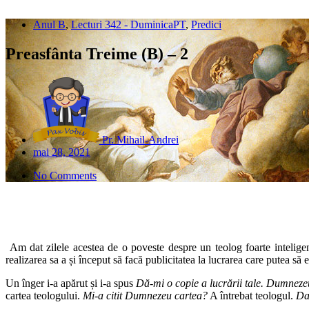
Anul B
,
Lecturi 342 - DuminicaPT
,
Predici
Preasfânta Treime (B) – 2
Pr. Mihail-Andrei
mai 28, 2021
No Comments
Am dat zilele acestea de o poveste despre un teolog foarte inteligen
realizarea sa a și început să facă publicitatea la lucrarea care putea s
Un înger i-a apărut și i-a spus
Dă-mi o copie a lucrării tale. Dumnezeu
cartea teologului.
Mi-a citit Dumnezeu cartea?
A întrebat teologul.
D