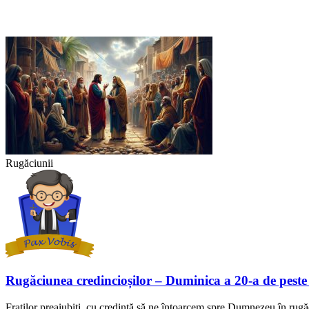
Rugăciunii
Rugăciunea credincioșilor – Duminica a 20-a de peste
Fraților preaiubiți, cu credință să ne întoarcem spre Dumnezeu în rugă