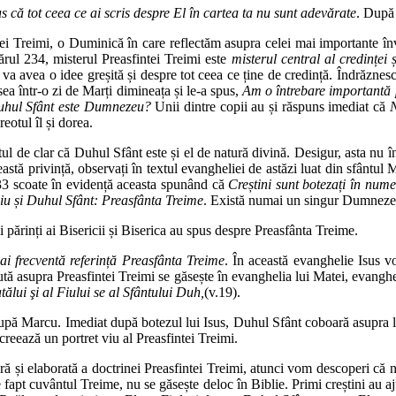
s că tot ceea ce ai scris despre El în cartea ta nu sunt adevărate
. După 
i Treimi, o Duminică în care reflectăm asupra celei mai importante învă
ărul 234, misterul Preasfintei Treimi este
misterul central al credinței 
va avea o idee greșită și despre tot ceea ce ține de credință. Îndrăznesc
ea într-o zi de Marți dimineața și le-a spus,
Am o întrebare importantă
hul Sfânt este Dumnezeu?
Unii dintre copii au și răspuns imediat că
eotul îl și dorea.
estul de clar că Duhul Sfânt este și el de natură divină. Desigur, asta n
astă privință, observați în textul evangheliei de astăzi luat din sfântul
233 scoate în evidență aceasta spunând că
Creștini sunt botezați în nume
iu și Duhul Sfânt: Preasfânta Treime
. Există numai un singur Dumnezeu,
 părinți ai Bisericii și Biserica au spus despre Preasfânta Treime.
ai frecventă referință Preasfânta Treime
. În această evanghelie Isus v
 asupra Preasfintei Treimi se găsește în evanghelia lui Matei, evanghelie
ălui şi al Fiului se al Sfântului Duh,
(v.19).
după Marcu. Imediat după botezul lui Isus, Duhul Sfânt coboară asupra 
reează un portret viu al Preasfintei Treimi.
ră și elaborată a doctrinei Preasfintei Treimi, atunci vom descoperi că
 De fapt cuvântul Treime, nu se găsește deloc în Biblie. Primi creștini au 