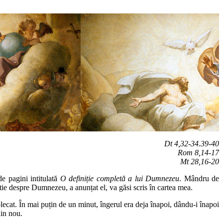
Dt 4,32-34.39-40
Rom 8,14-17
Mt 28,16-20
e pagini intitulată
O definiție completă a lui Dumnezeu
. Mândru de
știe despre Dumnezeu, a anunțat el, va găsi scris în cartea mea.
plecat. În mai puțin de un minut, îngerul era deja înapoi, dându-i înapoi
din nou.