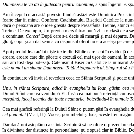
Dumnezeu te va da în judecată pentru calomnie
, a spus îngerul.
A spu
Am început cu această poveste fiindcă astăzi este Duminica Preasfinte
foarte clar în minte. Conform Catehismului Bisericii Catolice la num
dacă o persoană are o idee greșită despre Preasfânta Treime, atunci el 
Treime. De exemplu, Un preot a mers într-o bună zi la o clasă de a șas
a continuat,
Corect!
După care s-a decis să meargă și mai departe,
Du
glonț, copii și-au dat seama că răspunsul oferit nu era același pe care pr
Apoi preotul le-a arătat niște texte din Biblie care scot în evidență d
eroare, eroare care din păcate e crezută cel mai ușor de oameni. În ace
sau am fost deja botezați. Catehismul Bisericii Catolice la numărul 
este numai un singur Dumnezeu, Tatăl Atotputernicul, Singurul său F
În continuare vă invit să revedem ceea ce Sfânta Scriptură și poate unii
Unu, în sfânta Scriptură, adică în evanghelia lui Ioan, găsim cea m
Duhul Sfânt care va veni după El. Însă cea mai bună referință cunoscută
mergând, faceți ucenici din toate neamurile, botezându-i în numele Tat
Cea mai grafică referință la Duhul Sfânt o putem găsi în evanghelia 
cel preaiubit
(Mc 1,11). Vocea, porumbelul și Isus, aceste trei imagini c
Dar dacă noi așteptăm ca sfânta Scriptură să ne ofere o prezentare cla
în divinitate dar distincte în personalitate, nu e spusă clar în Biblie.