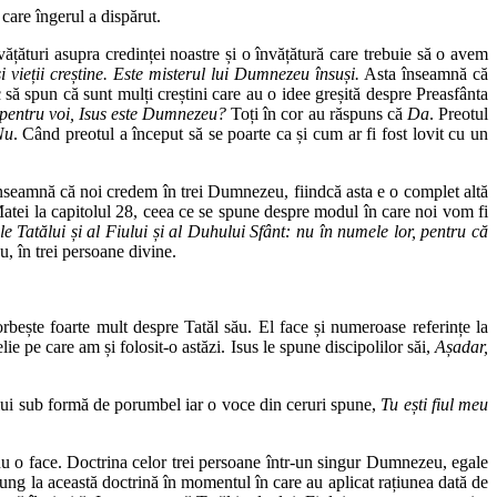
care îngerul a dispărut.
țături asupra credinței noastre și o învățătură care trebuie să o avem
și vieții creștine. Este misterul lui Dumnezeu însuși.
Asta înseamnă că
 să spun că sunt mulți creștini care au o idee greșită despre Preasfânta
 pentru voi, Isus este Dumnezeu?
Toți în cor au răspuns că
Da
. Preotul
Nu
. Când preotul a început să se poarte ca și cum ar fi fost lovit cu un
u înseamnă că noi credem în trei Dumnezeu, fiindcă asta e o complet altă
 Matei la capitolul 28, ceea ce se spune despre modul în care noi vom fi
le Tatălui și al Fiului și al Duhului Sfânt: nu în numele lor, pentru că
 în trei persoane divine.
orbește foarte mult despre Tatăl său. El face și numeroase referințe la
 pe care am și folosit-o astăzi. Isus le spune discipolilor săi,
Așadar,
lui sub formă de porumbel iar o voce din ceruri spune,
Tu ești fiul meu
 nu o face. Doctrina celor trei persoane într-un singur Dumnezeu, egale
ajung la această doctrină în momentul în care au aplicat rațiunea dată de