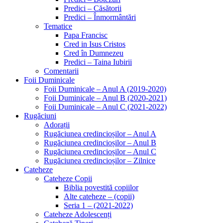
Predici – Căsătorii
Predici – Înmormântări
Tematice
Papa Francisc
Cred in Isus Cristos
Cred în Dumnezeu
Predici – Taina Iubirii
Comentarii
Foii Duminicale
Foii Duminicale – Anul A (2019-2020)
Foii Duminicale – Anul B (2020-2021)
Foii Duminicale – Anul C (2021-2022)
Rugăciuni
Adorații
Rugăciunea credincioșilor – Anul A
Rugăciunea credincioșilor – Anul B
Rugăciunea credincioșilor – Anul C
Rugăciunea credincioșilor – Zilnice
Cateheze
Cateheze Copii
Biblia povestită copiilor
Alte cateheze – (copii)
Seria 1 – (2021-2022)
Cateheze Adolescenți