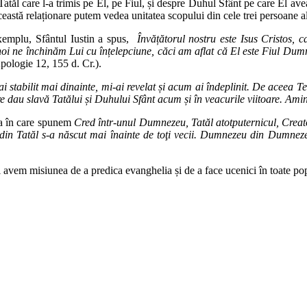
tăl care l-a trimis pe El, pe Fiul, și despre Duhul Sfânt pe care El avea să
ceastă relaționare putem vedea unitatea scopului din cele trei persoane a
exemplu, Sfântul Iustin a spus,
Învățătorul nostru este Isus Cristos, c
oi ne închinăm Lui cu înțelepciune, căci am aflat că El este Fiul Dumn
ologie 12, 155 d. Cr.).
 stabilit mai dinainte, mi-ai revelat și acum ai îndeplinit. De aceea T
re dau slavă Tatălui și Duhului Sfânt acum și în veacurile viitoare. Ami
ea în care spunem
Cred într-unul Dumnezeu, Tatăl atotputernicul, Creator
e din Tatăl s-a născut mai înainte de toţi vecii. Dumnezeu din Dumn
vem misiunea de a predica evanghelia și de a face ucenici în toate popo