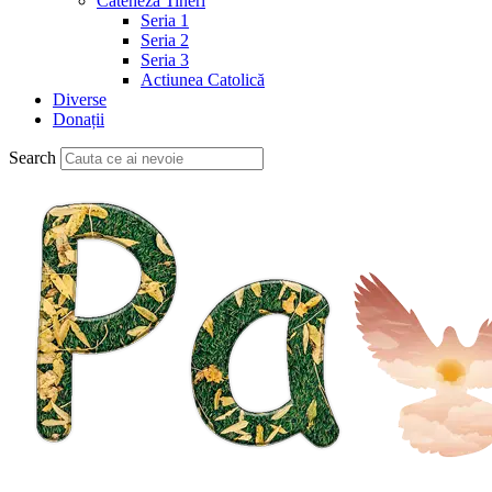
Cateheză Tineri
Seria 1
Seria 2
Seria 3
Actiunea Catolică
Diverse
Donații
Search