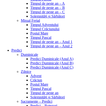
Timpul de peste an – A
Timpul de peste an – B
Timpul de peste an – C
Solemnități și Sărbători
Missal Ferial
Timpul Adventului
Timpul Crăciunului
Postul Mare
Timpul Pascal
Timpul de peste an – Anul 1
Timpul de peste an – Anul 2
Predici
Duminicale
Predici Duminicale (Anul A)
Predici Duminicale (Anul B)
Predici Duminicale (Anul C)
Zilnice
Advent
Crăciun
Postul Mare
Timpul Pascal
Timpul de peste an
Solemnități și Sărbători
Sacramente – Predici
Predici – Botezuri