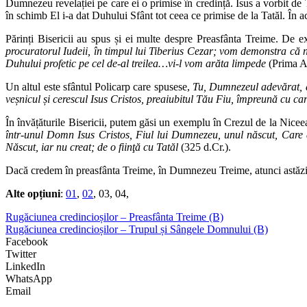
Dumnezeu revelației pe care ei o primise în credință. Isus a vorbit de Ta
în schimb El i-a dat Duhului Sfânt tot ceea ce primise de la Tatăl. În a
Părinți Bisericii au spus și ei multe despre Preasfânta Treime. De 
procuratorul Iudeii, în timpul lui Tiberius Cezar; vom demonstra că n
Duhului profetic pe cel de-al treilea…vi-l vom arăta limpede
(Prima Ap
Un altul este sfântul Policarp care spusese,
Tu, Dumnezeul adevărat, ai
veșnicul și cerescul Isus Cristos, preaiubitul Tău Fiu, împreună cu ca
În învățăturile Bisericii, putem găsi un exemplu în Crezul de la Nice
într-unul Domn Isus Cristos, Fiul lui Dumnezeu, unul născut, Car
Născut, iar nu creat; de o fiinţă cu Tatăl
(325 d.Cr.).
Dacă credem în preasfânta Treime, în Dumnezeu Treime, atunci astăzi a
Alte opțiuni
:
01
,
02
, 03, 04,
Rugăciunea credincioșilor – Preasfânta Treime (B)
Rugăciunea credincioșilor – Trupul și Sângele Domnului (B)
Facebook
Twitter
LinkedIn
WhatsApp
Email