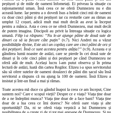
peștișori și de miile de oameni înfometați. Ei priveau la situație cu
raționamentul uman. Însă ceea ce ne oferă Dumnezeu nu e din
această lume. Iar pentru a o dovedi Isus a hrănit cinci mii de oameni
cu doar cinci pâini și doi peștișori iar cu resturile care au rămas au
umplut 12 coșuri, adică mult mai mult decât au avut la început
pentru a mânca. Asta e ceea ce ne oferă Dumnezeu, mai mult decât
de putem imagina. Discipoli au privit la întreaga situație cu logica
umană.
Filip i-a răspuns: “Nu le-ar ajunge pâine de două sute de
dinari ca să ia fiecare câte puțin”
(v.7). Nici Andrei nu a văzut
posibilitățile divine,
Este aici un copilaș care are cinci pâini de orz și
doi peștișori. Însă ce sunt acestea pentru atâția?”
(v.9). Aceasta e și
gândirea lumii noastre de astăzi, care se pierde în cei două sute de
dinari și în cele cinci pâini și doi peștișori pe când Dumnezeu ne
oferă atât de mult. Același lucru l-am putut observa și în prima
lectură de astăzi, luată din cartea Regilor. Elizeu i-a spus servitorului
său să ofere sutelor de oameni douăzeci de pâini din sacul său însă
servitorul a răspuns că nu ajung la 100 de oameni. Însă Elizeu a
insistat și într-un final a mai și rămas.
Toate acestea mă duce cu gândul înapoi la ceea ce am început, Cine
suntem noi? Care e scopul vieții? Despre ce e viața? Viața ține doar
de a ne îndeplini munca? Viața ține doar de a face bani? Viața ține
doar de a lua ceea ce îmi doresc? Ne oferă oare viața și alte
oportunități? Da, ni se oferă viața veșnică a lui Dumnezeu și
posibilitatea de a crește zi de zi tot mai aproape de Dumnezeu. Și nu