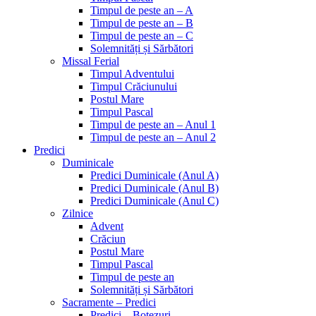
Timpul de peste an – A
Timpul de peste an – B
Timpul de peste an – C
Solemnități și Sărbători
Missal Ferial
Timpul Adventului
Timpul Crăciunului
Postul Mare
Timpul Pascal
Timpul de peste an – Anul 1
Timpul de peste an – Anul 2
Predici
Duminicale
Predici Duminicale (Anul A)
Predici Duminicale (Anul B)
Predici Duminicale (Anul C)
Zilnice
Advent
Crăciun
Postul Mare
Timpul Pascal
Timpul de peste an
Solemnități și Sărbători
Sacramente – Predici
Predici – Botezuri