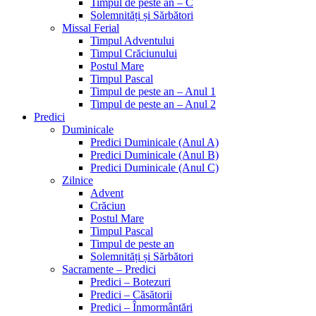
Timpul de peste an – C
Solemnități și Sărbători
Missal Ferial
Timpul Adventului
Timpul Crăciunului
Postul Mare
Timpul Pascal
Timpul de peste an – Anul 1
Timpul de peste an – Anul 2
Predici
Duminicale
Predici Duminicale (Anul A)
Predici Duminicale (Anul B)
Predici Duminicale (Anul C)
Zilnice
Advent
Crăciun
Postul Mare
Timpul Pascal
Timpul de peste an
Solemnități și Sărbători
Sacramente – Predici
Predici – Botezuri
Predici – Căsătorii
Predici – Înmormântări