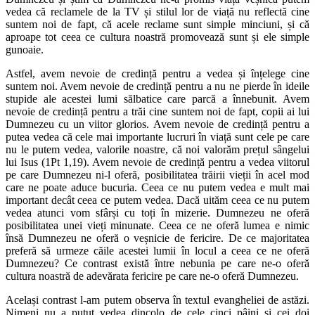
vedea că reclamele de la TV și stilul lor de viață nu reflectă cine
suntem noi de fapt, că acele reclame sunt simple minciuni, și că
aproape tot ceea ce cultura noastră promovează sunt și ele simple
gunoaie.
Astfel, avem nevoie de credință pentru a vedea și înțelege cine
suntem noi. Avem nevoie de credință pentru a nu ne pierde în ideile
stupide ale acestei lumi sălbatice care parcă a înnebunit. Avem
nevoie de credință pentru a trăi cine suntem noi de fapt, copii ai lui
Dumnezeu cu un viitor glorios. Avem nevoie de credință pentru a
putea vedea că cele mai importante lucruri în viață sunt cele pe care
nu le putem vedea, valorile noastre, că noi valorăm prețul sângelui
lui Isus (1Pt 1,19). Avem nevoie de credință pentru a vedea viitorul
pe care Dumnezeu ni-l oferă, posibilitatea trăirii vieții în acel mod
care ne poate aduce bucuria. Ceea ce nu putem vedea e mult mai
important decât ceea ce putem vedea. Dacă uităm ceea ce nu putem
vedea atunci vom sfârși cu toți în mizerie. Dumnezeu ne oferă
posibilitatea unei vieți minunate. Ceea ce ne oferă lumea e nimic
însă Dumnezeu ne oferă o veșnicie de fericire. De ce majoritatea
preferă să urmeze căile acestei lumii în locul a ceea ce ne oferă
Dumnezeu? Ce contrast există între nebunia pe care ne-o oferă
cultura noastră de adevărata fericire pe care ne-o oferă Dumnezeu.
Același contrast l-am putem observa în textul evangheliei de astăzi.
Nimeni nu a putut vedea dincolo de cele cinci pâini și cei doi