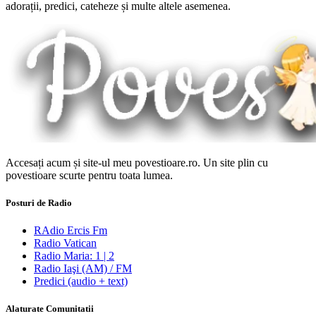
adorații, predici, cateheze și multe altele asemenea.
Accesați acum și site-ul meu povestioare.ro. Un site plin cu
povestioare scurte pentru toata lumea.
Posturi de Radio
RAdio Ercis Fm
Radio Vatican
Radio Maria: 1 | 2
Radio Iaşi (AM) / FM
Predici (audio + text)
Alaturate Comunitatii