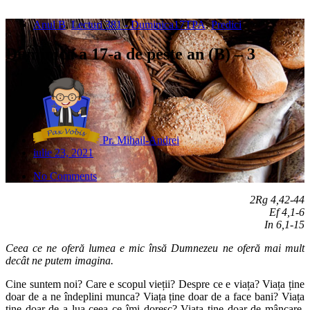
Anul B
,
Lecturi 381 - Duminica17TPA
,
Predici
Duminica a 17-a de peste an (B) – 3
Pr. Mihail-Andrei
iulie 23, 2021
No Comments
2Rg 4,42-44
Ef 4,1-6
In 6,1-15
Ceea ce ne oferă lumea e mic însă Dumnezeu ne oferă mai mult
decât ne putem imagina.
Cine suntem noi? Care e scopul vieții? Despre ce e viața? Viața ține
doar de a ne îndeplini munca? Viața ține doar de a face bani? Viața
ține doar de a lua ceea ce îmi doresc? Viața ține doar de mâncare,