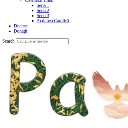
Cateheză Tineri
Seria 1
Seria 2
Seria 3
Actiunea Catolică
Diverse
Donații
Search