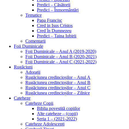
Predici – Căsătorii
Predici – Înmormântări
Tematice
Papa Francisc
Cred in Isus Cristos
Cred în Dumnezeu
Predici – Taina Iubirii
Comentarii
Foii Duminicale
Foii Duminicale – Anul A (2019-2020)
Foii Duminicale – Anul B (2020-2021)
Foii Duminicale – Anul C (2021-2022)
Rugăciuni
Adorații
Rugăciunea credincioșilor – Anul A
Rugăciunea credincioșilor – Anul B
Rugăciunea credincioșilor – Anul C
Rugăciunea credincioșilor – Zilnice
Cateheze
Cateheze Copii
Biblia povestită copiilor
Alte cateheze – (copii)
Seria 1 – (2021-2022)
Cateheze Adolescenți