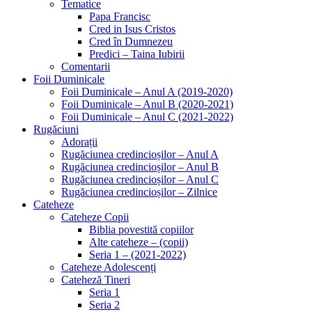
Tematice
Papa Francisc
Cred in Isus Cristos
Cred în Dumnezeu
Predici – Taina Iubirii
Comentarii
Foii Duminicale
Foii Duminicale – Anul A (2019-2020)
Foii Duminicale – Anul B (2020-2021)
Foii Duminicale – Anul C (2021-2022)
Rugăciuni
Adorații
Rugăciunea credincioșilor – Anul A
Rugăciunea credincioșilor – Anul B
Rugăciunea credincioșilor – Anul C
Rugăciunea credincioșilor – Zilnice
Cateheze
Cateheze Copii
Biblia povestită copiilor
Alte cateheze – (copii)
Seria 1 – (2021-2022)
Cateheze Adolescenți
Cateheză Tineri
Seria 1
Seria 2