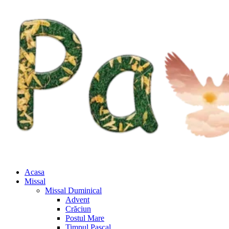
Acasa
Missal
Missal Duminical
Advent
Crăciun
Postul Mare
Timpul Pascal