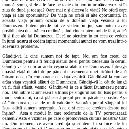
muncă, somn, și de a le face pe toate din nou în următoarea zi și în
ziua de după și tot așa? Oare mai e și altceva la viață? Ne oferă oare
viața și alte oportunități? Da viața ne oferă și alte oportunități. În
această viață primim ocazia de a dobândi viața veșnică a lui
Dumnezeu. Putem pierde tot ce vedem în jur, sau putem avea
posibilitatea de a trăi cu credință știind cine suntem noi de fapt, adică
fii și fiice ale lui Dumnezeu. Dacă ne pierdem în tot ceea ce vedem
în jurul nostru și cedăm ispitei momentului atunci ne vom trezi într-o
adevărată problemă.
Gândiți-vă la cine suntem noi de fapt. Noi am fost creați de
Dumnezeu pentru a fi fericiți alături de el pentru totdeauna în ceruri.
Gândiți-vă la cum ar arăta veșnicia alături de Dumnezeu. Întreaga
noastră viață de aici de pe pământ e asemenea unei picături de apă
într-un ocean în comparație cu viața veșnică. Gândiți-vă la cum ar
arăta viața veșnică alături de Dumnezeu. Gândiți-vă la cât de lungă
va fi, fără sfârșit, veșnic. Gândiți-vă la ce a făcut Dumnezeu pentru
noi. Din iubire Dumnezeu l-a trimis pe singurul său fiu Isus pentru a
muri pentru noi, ca să plătească prețul pentru păcatele noastre. Așa
că întrebarea e, cât de mult valorăm? Valorăm prețul sângelui lui
Isus, adică suntem neprețuiți. Asta e și ceea ce credem despre noi
înșine? Asta e modul în care reclamele de la TV portretizează
oameni? Asta e viziunea pe care o promovează cultura noastră? Clar
nu. Din moment ce avem credință și suntem fii și fiice ale lui
Dumnezeu și știm că Dumnezeu ne-a promis viața veșnică putem