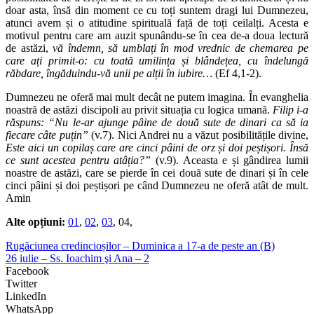
doar asta, însă din moment ce cu toți suntem dragi lui Dumnezeu,
atunci avem și o atitudine spirituală față de toți ceilalți. Acesta e
motivul pentru care am auzit spunându-se în cea de-a doua lectură
de astăzi,
vă îndemn, să umblați în mod vrednic de chemarea pe
care ați primit-o: cu toată umilința și blândețea, cu îndelungă
răbdare, îngăduindu-vă unii pe alții în iubire…
(Ef 4,1-2).
Dumnezeu ne oferă mai mult decât ne putem imagina. În evanghelia
noastră de astăzi discipoli au privit situația cu logica umană.
Filip i-a
răspuns: “Nu le-ar ajunge pâine de două sute de dinari ca să ia
fiecare câte puțin”
(v.7). Nici Andrei nu a văzut posibilitățile divine,
Este aici un copilaș care are cinci pâini de orz și doi peștișori. Însă
ce sunt acestea pentru atâția?”
(v.9). Aceasta e și gândirea lumii
noastre de astăzi, care se pierde în cei două sute de dinari și în cele
cinci pâini și doi peștișori pe când Dumnezeu ne oferă atât de mult.
Amin
Alte opțiuni:
01
,
02
,
03
, 04,
Rugăciunea credincioșilor – Duminica a 17-a de peste an (B)
26 iulie – Ss. Ioachim şi Ana – 2
Facebook
Twitter
LinkedIn
WhatsApp