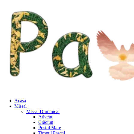
Acasa
Missal
Missal Duminical
Advent
Crăciun
Postul Mare
Timpul Pascal