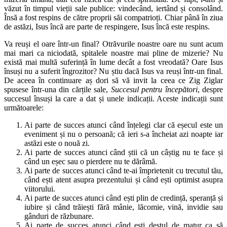
văzut în timpul vieții sale publice: vindecând, iertând și consolând.
Însă a fost respins de către proprii săi compatrioți. Chiar până în ziua
de astăzi, Isus încă are parte de respingere, Isus încă este respins.
Va reuși el oare într-un final? Otrăvurile noastre oare nu sunt acum
mai mari ca niciodată, spitalele noastre mai pline de mizerie? Nu
există mai multă suferință în lume decât a fost vreodată? Oare Isus
însuși nu a suferit îngrozitor? Nu știu dacă Isus va reuși într-un final.
De aceea în continuare aș dori să vă invit la ceea ce Zig Ziglar
spusese într-una din cărțile sale,
Succesul pentru începători
, despre
succesul însuși la care a dat și unele indicații. Aceste indicații sunt
următoarele:
Ai parte de succes atunci când înțelegi clar că eșecul este un
eveniment și nu o persoană; că ieri s-a încheiat azi noapte iar
astăzi este o nouă zi.
Ai parte de succes atunci când știi că un câștig nu te face și
când un eșec sau o pierdere nu te dărâmă.
Ai parte de succes atunci când te-ai împrietenit cu trecutul tău,
când ești atent asupra prezentului și când ești optimist asupra
viitorului.
Ai parte de succes atunci când ești plin de credință, speranță și
iubire și când trăiești fără mânie, lăcomie, vină, invidie sau
gânduri de răzbunare.
Ai parte de succes atunci când ești destul de matur ca să