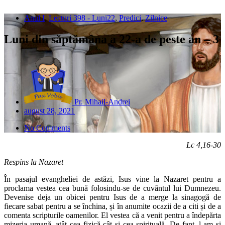
Anul I
,
Lecturi 398 - Luni22
,
Predici
,
Zilnice
Luni din săptămâna a 22-a de peste an – 3
Pr. Mihail-Andrei
august 28, 2021
No Comments
Lc 4,16-30
Respins la Nazaret
În pasajul evangheliei de astăzi, Isus vine la Nazaret pentru a
proclama vestea cea bună folosindu-se de cuvântul lui Dumnezeu.
Devenise deja un obicei pentru Isus de a merge la sinagogă de
fiecare sabat pentru a se închina, și în anumite ocazii de a citi și de a
comenta scripturile oamenilor. El vestea că a venit pentru a îndepărta
mizeria umană, atât cea fizică cât și cea spirituală. De fapt, l-am și