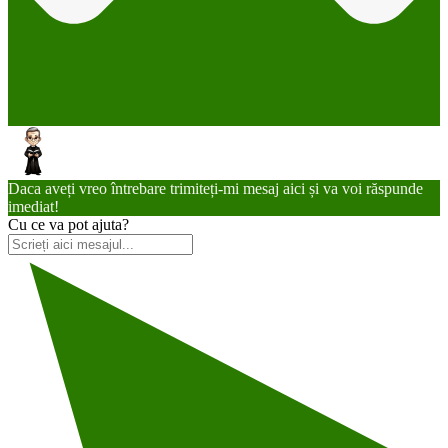
Daca aveți vreo întrebare trimiteți-mi mesaj aici și va voi răspunde
imediat!
Cu ce va pot ajuta?