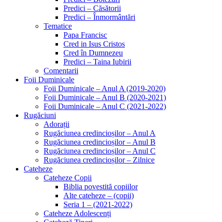
Predici – Căsătorii
Predici – Înmormântări
Tematice
Papa Francisc
Cred in Isus Cristos
Cred în Dumnezeu
Predici – Taina Iubirii
Comentarii
Foii Duminicale
Foii Duminicale – Anul A (2019-2020)
Foii Duminicale – Anul B (2020-2021)
Foii Duminicale – Anul C (2021-2022)
Rugăciuni
Adorații
Rugăciunea credincioșilor – Anul A
Rugăciunea credincioșilor – Anul B
Rugăciunea credincioșilor – Anul C
Rugăciunea credincioșilor – Zilnice
Cateheze
Cateheze Copii
Biblia povestită copiilor
Alte cateheze – (copii)
Seria 1 – (2021-2022)
Cateheze Adolescenți