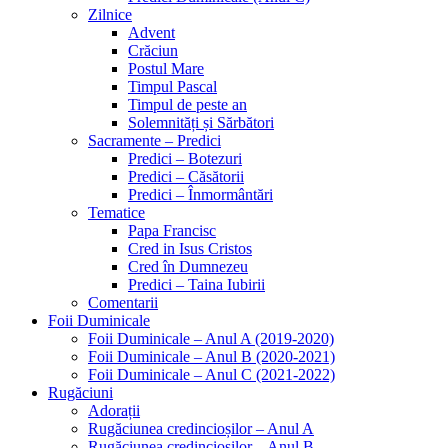
Zilnice
Advent
Crăciun
Postul Mare
Timpul Pascal
Timpul de peste an
Solemnități și Sărbători
Sacramente – Predici
Predici – Botezuri
Predici – Căsătorii
Predici – Înmormântări
Tematice
Papa Francisc
Cred in Isus Cristos
Cred în Dumnezeu
Predici – Taina Iubirii
Comentarii
Foii Duminicale
Foii Duminicale – Anul A (2019-2020)
Foii Duminicale – Anul B (2020-2021)
Foii Duminicale – Anul C (2021-2022)
Rugăciuni
Adorații
Rugăciunea credincioșilor – Anul A
Rugăciunea credincioșilor – Anul B