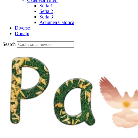
Cateheză Tineri
Seria 1
Seria 2
Seria 3
Actiunea Catolică
Diverse
Donații
Search