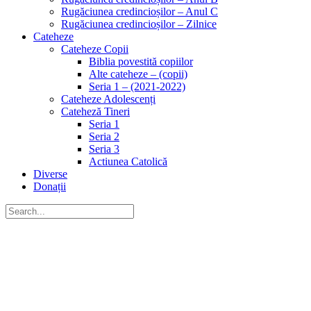
Rugăciunea credincioșilor – Anul C
Rugăciunea credincioșilor – Zilnice
Cateheze
Cateheze Copii
Biblia povestită copiilor
Alte cateheze – (copii)
Seria 1 – (2021-2022)
Cateheze Adolescenți
Cateheză Tineri
Seria 1
Seria 2
Seria 3
Actiunea Catolică
Diverse
Donații