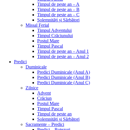
Timpul de peste an – A
Timpul de peste an – B
Timpul de peste an – C
Solemnități și Sărbători
Missal Ferial
Timpul Adventului
Timpul Crăciunului
Postul Mare
Timpul Pascal
Timpul de peste an – Anul 1
Timpul de peste an – Anul 2
Predici
Duminicale
Predici Duminicale (Anul A)
Predici Duminicale (Anul B)
Predici Duminicale (Anul C)
Zilnice
Advent
Crăciun
Postul Mare
Timpul Pascal
Timpul de peste an
Solemnități și Sărbători
Sacramente – Predici
Predici – Botezuri