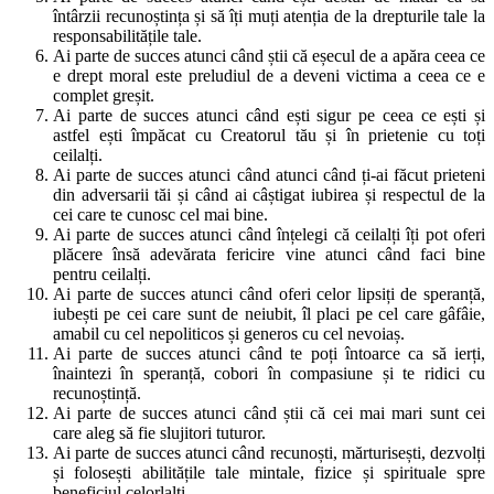
întârzii recunoștința și să îți muți atenția de la drepturile tale la
responsabilitățile tale.
Ai parte de succes atunci când știi că eșecul de a apăra ceea ce
e drept moral este preludiul de a deveni victima a ceea ce e
complet greșit.
Ai parte de succes atunci când ești sigur pe ceea ce ești și
astfel ești împăcat cu Creatorul tău și în prietenie cu toți
ceilalți.
Ai parte de succes atunci când atunci când ți-ai făcut prieteni
din adversarii tăi și când ai câștigat iubirea și respectul de la
cei care te cunosc cel mai bine.
Ai parte de succes atunci când înțelegi că ceilalți îți pot oferi
plăcere însă adevărata fericire vine atunci când faci bine
pentru ceilalți.
Ai parte de succes atunci când oferi celor lipsiți de speranță,
iubești pe cei care sunt de neiubit, îl placi pe cel care gâfâie,
amabil cu cel nepoliticos și generos cu cel nevoiaș.
Ai parte de succes atunci când te poți întoarce ca să ierți,
înaintezi în speranță, cobori în compasiune și te ridici cu
recunoștință.
Ai parte de succes atunci când știi că cei mai mari sunt cei
care aleg să fie slujitori tuturor.
Ai parte de succes atunci când recunoști, mărturisești, dezvolți
și folosești abilitățile tale mintale, fizice și spirituale spre
beneficiul celorlalți.