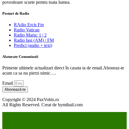
povestioare scurte pentru toata lumea.
Posturi de Radio
RAdio Ercis Fm
Radio Vatican
Radio Maria: 1 | 2
Radio Iaşi (AM) / FM
Predici (audio + text)
Alaturate Comunitatii
Primeste ultimele actualizari direct în casuta ta de email.Aboneaz-te
acum ca sa nu pierzi nimic….
Email
Abonează-te
Copyright © 2024 PaxVobis.ro
All Rights Reserved. Creat de bymihail.com