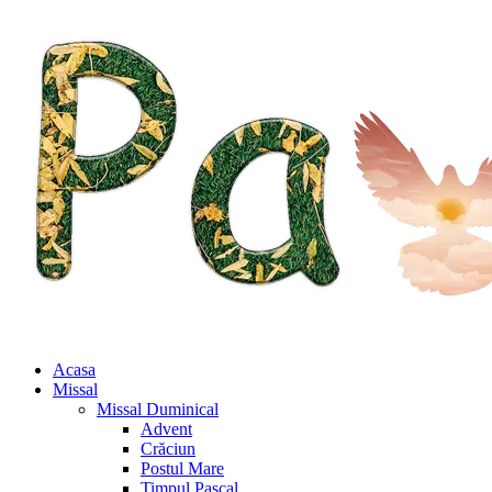
Acasa
Missal
Missal Duminical
Advent
Crăciun
Postul Mare
Timpul Pascal