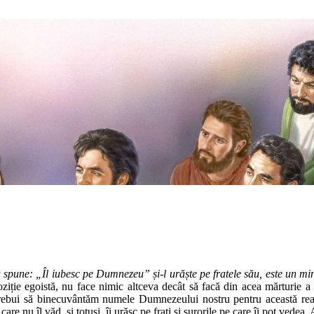
spune: „Îl iubesc pe Dumnezeu” și-l urăște pe fratele său, este un min
ziție egoistă, nu face nimic altceva decât să facă din acea mărturie a 
a trebui să binecuvântăm numele Dumnezeului nostru pentru această rea
care nu îl văd, și totuși, îi urăsc pe frați și surorile pe care îi pot ved