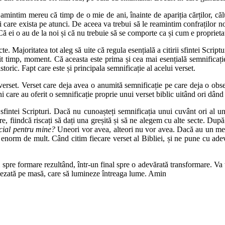
amintim mereu că timp de o mie de ani, înainte de apariția cărților, călug
i care exista pe atunci. De aceea va trebui să le reamintim confraților 
i. Că ei o au de la noi și că nu trebuie să se comporte ca și cum e propriet
te. Majoritatea tot aleg să uite că regula esențială a citirii sfintei Script
it timp, moment. Că aceasta este prima și cea mai esențială semnificaț
storic. Fapt care este și principala semnificație al acelui verset.
rset. Verset care deja avea o anumită semnificație pe care deja o obse
 care au oferit o semnificație proprie unui verset biblic uitând ori dând 
a sfintei Scripturi. Dacă nu cunoașteți semnificația unui cuvânt ori al u
are, fiindcă riscați să dați una greșită și să ne alegem cu alte secte. Dup
cial pentru mine?
Uneori vor avea, alteori nu vor avea. Dacă au un mes
ra enorm de mult. Când citim fiecare verset al Bibliei, și ne pune cu ade
 spre formare rezultând, într-un final spre o adevărată transformare. Va t
 așezată pe masă, care să lumineze întreaga lume. Amin