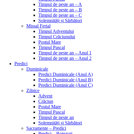
Timpul de peste an – A
Timpul de peste an – B
Timpul de peste an – C
Solemnități și Sărbători
Missal Ferial
Timpul Adventului
Timpul Crăciunului
Postul Mare
Timpul Pascal
Timpul de peste an – Anul 1
Timpul de peste an – Anul 2
Predici
Duminicale
Predici Duminicale (Anul A)
Predici Duminicale (Anul B)
Predici Duminicale (Anul C)
Zilnice
Advent
Crăciun
Postul Mare
Timpul Pascal
Timpul de peste an
Solemnități și Sărbători
Sacramente – Predici
Predici – Botezuri