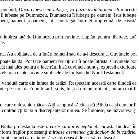
t spunând,
Dacă cineva mă iubeşte, va păzi cuvântul meu
. Prin aceste
Isus îl iubește pe Dumnezeu, Dumnezeu îi iubește pe oameni, Isus iubește
i, oameni și oameni, toți sunt legați între ei, împreună, de această
m iubirea față de Dumnezeu prin cuvinte. Luptăm pentru libertate, țară
te.
rta. Au abilitatea de a întări oameni sau de a-i descuraja. Cuvintele pot
ate lăuda. Pot face oameni fericiți ori îi poate întrista. Cuvintele pot
t mai ales pentru a face rău. Însă cuvintele sunt și expresii exterioare
le mai citate cuvinte sunt cele ale lui Isus din Noul Testament.
e vândută carte din lumea de astăzi. Respectăm această carte fiindcă ea
te pe care, dacă nu le-ar fi scris, tu și cu mine, noi toți, nu am mai fi
sc, care o deschid măcar. Alți se apucă să citească Biblia ca și cum ar fi
contradicțiilor și a discrepanțelor din ea. Se îndoiesc, se răzvrătesc și
 Biblia protestantă este
o carte cu miros neplăcut.
Iar asta fiindcă în
nform fraților protestanți
miroase asemenea gândacilor de bucătărie.
 sunt singuri care ajung să se folosească de ea, să o citească.