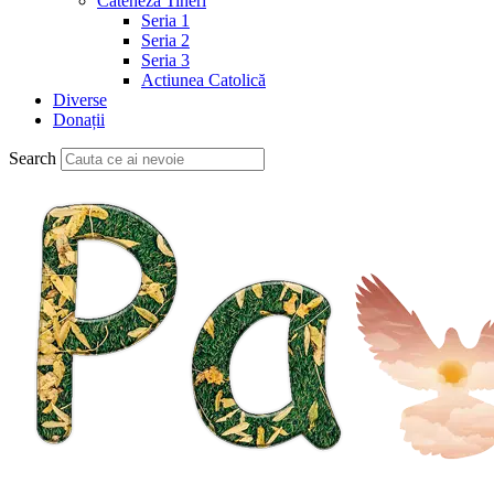
Cateheză Tineri
Seria 1
Seria 2
Seria 3
Actiunea Catolică
Diverse
Donații
Search