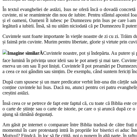
În textul evangheliei de astăzi, Isus ne oferă încă o dovadă concret
cuvinte, ni se reamintește din nou de iubire. Pentru sfântul apostol Io
și el oameni, Oameni îl iubesc pe Dumnezeu prin Isus pe care l-am v
legătură a iubirii. Însă, să nu uităm niciodată că pe Dumnezeu îl put
Cuvintele sunt foarte importante în viețile noastre de zi cu zi. Trăi
și faimă prin cuvinte. Murim pentru libertate, glorie și virtute prin cuv
Cuvintele noastre, pot și îndepărta. Au putere și 
face lumină în privința unor ideii sau le pot ameți și mai tare. Cuvint
enerva un om sau îl pot liniști. Cuvintele îl pot preamări pe Dumnezeu 
a ceea ce noi gândim sau simțim. De exemplu, când suntem fericiți înce
După cum spusese și un mare predicator verbit într-una din cărțile sale 
conține cuvintele lui Isus. Dacă nu, atunci pentru cei patru evanghelișt
creștini astăzi.
Însă ceea ce se petrece de fapt este faptul că, cu toate că Biblia este c
o carte de științe sau o carte de istorie, pe care o și aruncă după ce o
ajung să rămână degustați.
Am găsit pe internet o comparare între Biblia tradusă de către frați n
momentul în care protestanți intră în propriile lor biserici ei aduc înt
Motivul? Fiindcă, în loc să fie citită, noi o punem în altă parte, în raf