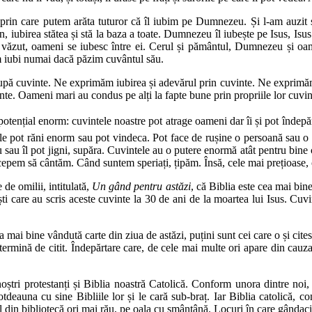
ă prin care putem arăta tuturor că îl iubim pe Dumnezeu. Și l-am auzi
an, iubirea stătea și stă la baza a toate. Dumnezeu îl iubește pe Isus, 
ăzut, oameni se iubesc între ei. Cerul și pământul, Dumnezeu și oamen
em iubi numai dacă păzim cuvântul său.
m după cuvinte. Ne exprimăm iubirea și adevărul prin cuvinte. Ne exprimă
inte. Oameni mari au condus pe alți la fapte bune prin propriile lor cuvin
potențial enorm: cuvintele noastre pot atrage oameni dar îi și pot îndepă
ele pot răni enorm sau pot vindeca. Pot face de rușine o persoană sau o po
sau îl pot jigni, supăra. Cuvintele au o putere enormă atât pentru bine câ
pem să cântăm. Când suntem speriați, țipăm. Însă, cele mai prețioase, ce
de omilii, intitulată,
Un gând pentru astăzi
, că Biblia este cea mai bin
i care au scris aceste cuvinte la 30 de ani de la moartea lui Isus. Cuvin
ea mai bine vândută carte din ziua de astăzi, puțini sunt cei care o și cite
 termină de citit. Îndepărtare care, de cele mai multe ori apare din cauza 
oștri protestanți și Biblia noastră Catolică. Conform unora dintre noi,
otdeauna cu sine Bibliile lor și le cară sub-braț. Iar Biblia catolică, co
tul din bibliotecă ori mai rău, pe oala cu smântână. Locuri în care gândaci