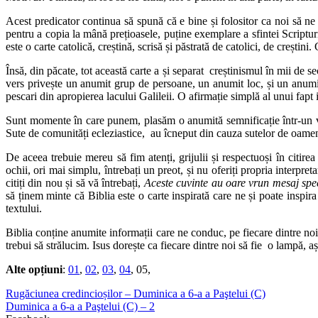
Acest predicator continua să spună că e bine și folositor ca noi să ne 
pentru a copia la mână prețioasele, puține exemplare a sfintei Scriptur
este o carte catolică, creștină, scrisă și păstrată de catolici, de creștin
Însă, din păcate, tot această carte a și separat creștinismul în mii de sec
vers privește un anumit grup de persoane, un anumit loc, și un anum
pescari din apropierea lacului Galileii. O afirmație simplă al unui fapt i
Sunt momente în care punem, plasăm o anumită semnificație într-un ve
Sute de comunități ecleziastice, au îcneput din cauza sutelor de oameni
De aceea trebuie mereu să fim atenți, grijulii și respectuoși în citire
ochii, ori mai simplu, întrebați un preot, și nu oferiți propria interpret
citiți din nou și să vă întrebați,
Aceste cuvinte au oare vrun mesaj spe
să ținem minte că Biblia este o carte inspirată care ne și poate inspi
textului.
Biblia conține anumite informații care ne conduc, pe fiecare dintre noi
trebui să strălucim. Isus dorește ca fiecare dintre noi să fie o lampă,
Alte opțiuni
:
01
,
02
,
03
,
04
, 05,
Rugăciunea credincioșilor – Duminica a 6-a a Paştelui (C)
Duminica a 6-a a Paştelui (C) – 2