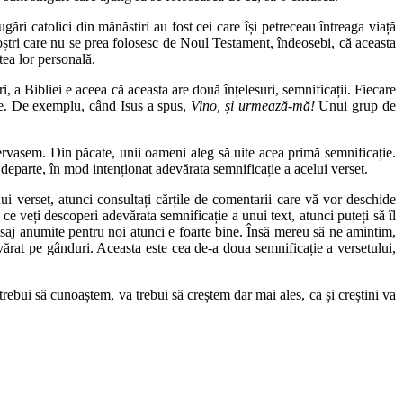
ări catolici din mănăstiri au fost cei care își petreceau întreaga viață
noștri care nu se prea folosesc de Noul Testament, îndeosebi, că aceasta
atea lor personală.
uri, a Bibliei e aceea că aceasta are două înțelesuri, semnificații. Fiecare
ie. De exemplu, când Isus a spus,
Vino, și urmează-mă!
Unui grup de
rvasem. Din păcate, unii oameni aleg să uite acea primă semnificație.
departe, în mod intenționat adevărata semnificație a acelui verset.
nui verset, atunci consultați cărțile de comentarii care vă vor deschide
ă ce veți descoperi adevărata semnificație a unui text, atunci puteți să îl
aj anumite pentru noi atunci e foarte bine. Însă mereu să ne amintim,
vărat pe gânduri. Aceasta este cea de-a doua semnificație a versetului,
rebui să cunoaștem, va trebui să creștem dar mai ales, ca și creștini va