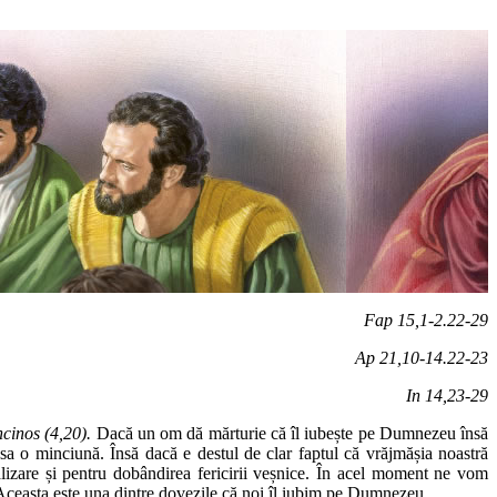
Fap 15,1-2.22-29
Ap 21,10-14.22-23
In 14,23-29
cinos (4,20).
Dacă un om dă mărturie că îl iubește pe Dumnezeu însă
sa o minciună. Însă dacă e destul de clar faptul că vrăjmășia noastră
lizare și pentru dobândirea fericirii veșnice. În acel moment ne vom
ea. Aceasta este una dintre dovezile că noi îl iubim pe Dumnezeu.