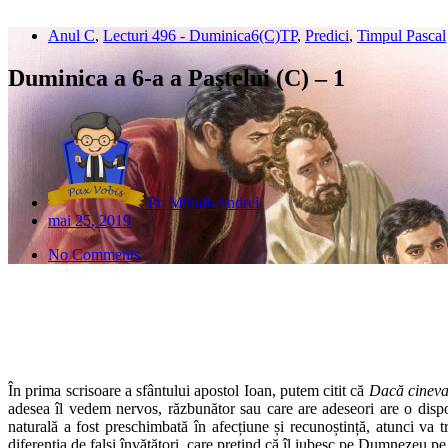
Anul C
,
Lecturi 496 - Duminica6(C)TP
,
Predici
,
Timpul Pascal
Duminica a 6-a a Paştelui (C) – 1
Pr. Mihail-Andrei
mai 25, 2019
No Comments
În prima scrisoare a sfântului apostol Ioan, putem citit că
Dacă cineva 
adesea îl vedem nervos, răzbunător sau care are adeseori are o dispo
naturală a fost preschimbată în afecțiune și recunoștință, atunci v
diferenția de falși învățători, care pretind că îl iubesc pe Dumnezeu pe 