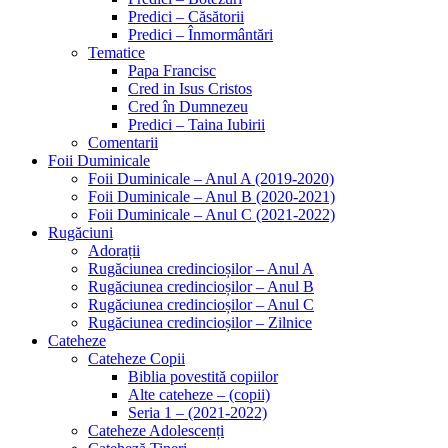
Predici – Căsătorii
Predici – Înmormântări
Tematice
Papa Francisc
Cred in Isus Cristos
Cred în Dumnezeu
Predici – Taina Iubirii
Comentarii
Foii Duminicale
Foii Duminicale – Anul A (2019-2020)
Foii Duminicale – Anul B (2020-2021)
Foii Duminicale – Anul C (2021-2022)
Rugăciuni
Adorații
Rugăciunea credincioșilor – Anul A
Rugăciunea credincioșilor – Anul B
Rugăciunea credincioșilor – Anul C
Rugăciunea credincioșilor – Zilnice
Cateheze
Cateheze Copii
Biblia povestită copiilor
Alte cateheze – (copii)
Seria 1 – (2021-2022)
Cateheze Adolescenți