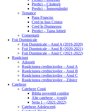
Predici – Căsătorii
Predici – Înmormântări
Tematice
Papa Francisc
Cred in Isus Cristos
Cred în Dumnezeu
Predici – Taina Iubirii
Comentarii
Foii Duminicale
Foii Duminicale – Anul A (2019-2020)
Foii Duminicale – Anul B (2020-2021)
Foii Duminicale – Anul C (2021-2022)
Rugăciuni
Adorații
Rugăciunea credincioșilor – Anul A
Rugăciunea credincioșilor – Anul B
Rugăciunea credincioșilor – Anul C
Rugăciunea credincioșilor – Zilnice
Cateheze
Cateheze Copii
Biblia povestită copiilor
Alte cateheze – (copii)
Seria 1 – (2021-2022)
Cateheze Adolescenți