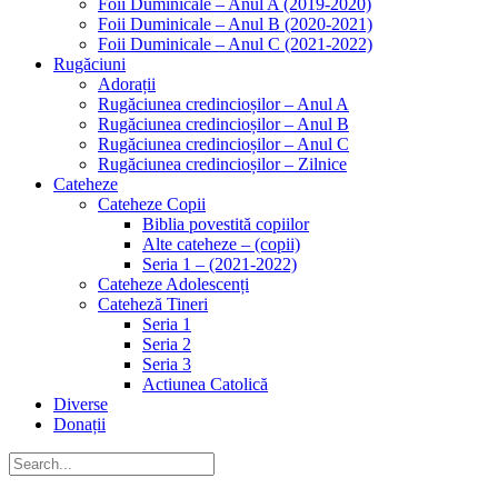
Foii Duminicale – Anul A (2019-2020)
Foii Duminicale – Anul B (2020-2021)
Foii Duminicale – Anul C (2021-2022)
Rugăciuni
Adorații
Rugăciunea credincioșilor – Anul A
Rugăciunea credincioșilor – Anul B
Rugăciunea credincioșilor – Anul C
Rugăciunea credincioșilor – Zilnice
Cateheze
Cateheze Copii
Biblia povestită copiilor
Alte cateheze – (copii)
Seria 1 – (2021-2022)
Cateheze Adolescenți
Cateheză Tineri
Seria 1
Seria 2
Seria 3
Actiunea Catolică
Diverse
Donații