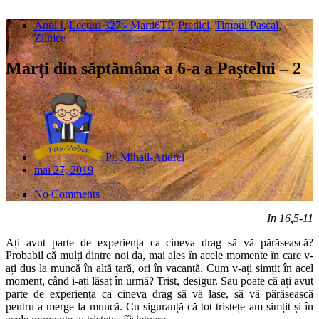
Anul I
,
Lecturi 327 - Marti6TP
,
Predici
,
Timpul Pascal
,
Zilnice
Marţi din săptămâna a 6-a a Paştelui – 2
Pr. Mihail-Andrei
mai 27, 2019
No Comments
In 16,5-11
Ați avut parte de experiența ca cineva drag să vă părăsească?
Probabil că mulți dintre noi da, mai ales în acele momente în care v-
ați dus la muncă în altă țară, ori în vacanță. Cum v-ați simțit în acel
moment, când i-ați lăsat în urmă? Trist, desigur. Sau poate că ați avut
parte de experiența ca cineva drag să vă lase, să vă părăsească
pentru a merge la muncă. Cu siguranță că tot tristețe am simțit și în