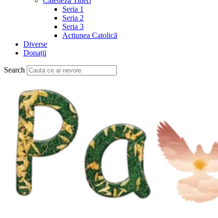
Cateheză Tineri
Seria 1
Seria 2
Seria 3
Actiunea Catolică
Diverse
Donații
Search