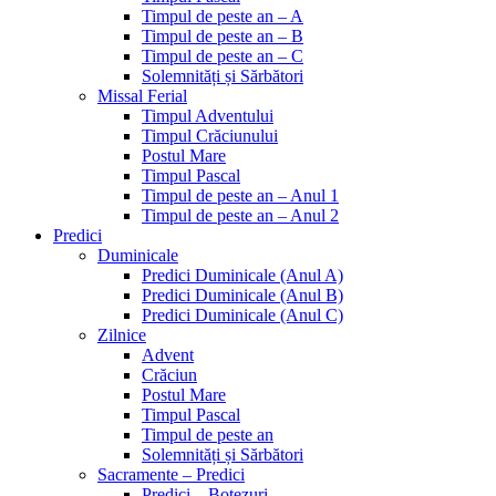
Timpul de peste an – A
Timpul de peste an – B
Timpul de peste an – C
Solemnități și Sărbători
Missal Ferial
Timpul Adventului
Timpul Crăciunului
Postul Mare
Timpul Pascal
Timpul de peste an – Anul 1
Timpul de peste an – Anul 2
Predici
Duminicale
Predici Duminicale (Anul A)
Predici Duminicale (Anul B)
Predici Duminicale (Anul C)
Zilnice
Advent
Crăciun
Postul Mare
Timpul Pascal
Timpul de peste an
Solemnități și Sărbători
Sacramente – Predici
Predici – Botezuri