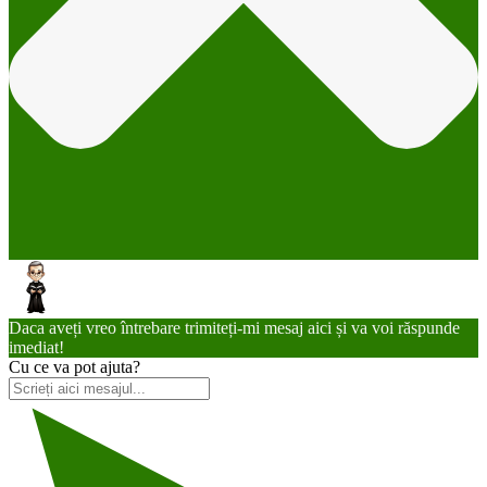
Daca aveți vreo întrebare trimiteți-mi mesaj aici și va voi răspunde
imediat!
Cu ce va pot ajuta?