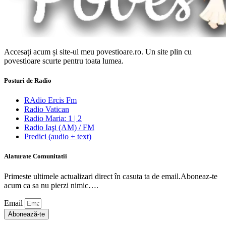
Accesați acum și site-ul meu povestioare.ro. Un site plin cu
povestioare scurte pentru toata lumea.
Posturi de Radio
RAdio Ercis Fm
Radio Vatican
Radio Maria: 1 | 2
Radio Iaşi (AM) / FM
Predici (audio + text)
Alaturate Comunitatii
Primeste ultimele actualizari direct în casuta ta de email.Aboneaz-te
acum ca sa nu pierzi nimic….
Email
Abonează-te