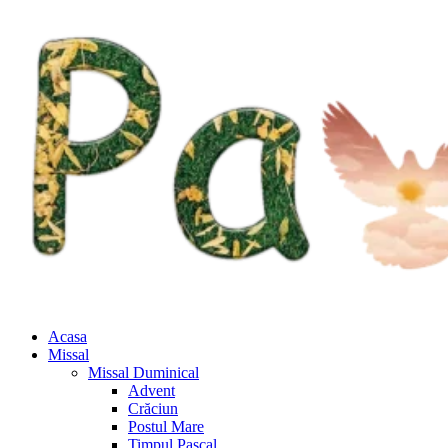
Acasa
Missal
Missal Duminical
Advent
Crăciun
Postul Mare
Timpul Pascal