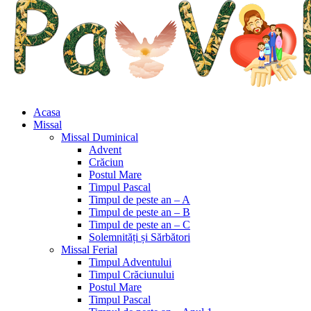
Acasa
Missal
Missal Duminical
Advent
Crăciun
Postul Mare
Timpul Pascal
Timpul de peste an – A
Timpul de peste an – B
Timpul de peste an – C
Solemnități și Sărbători
Missal Ferial
Timpul Adventului
Timpul Crăciunului
Postul Mare
Timpul Pascal