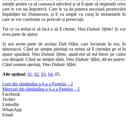
mințile pentru ca să cunoască adevărul și să îi ajute să răspundă celor
care le vor sta împotrivă. Care le va da puterea necesară promovării
împărăției lui Dumnezeu, și îi va umple cu curaj în momentele în
care se vor confrunta cu pericole și persecuții.
Tot ce va trebui ei să facă e să îl cheme,
Vino Duhule Sfinte!
Și vor
avea parte de ajutor.
Și noi avem parte de același Duh Sfânt, care locuiește în noi, în
tabernacol. Când ne simțim pierduți va trebui să îl chemăm pe el în
ajutor spunând,
Vino Duhule Sfinte, ajută-mă să mă întorc pe calea
cea dreaptă.
Când ne simțim slabi,
Vino Duhule Sfânt, dă-mi putere.
Când suntem speriați,
Vino Duhule Sfânt.
Alte opțiuni
:
01
,
02
,
03
,
04
, 05,
Luni din săptămâna a 6-a a Paştelui – 2
Miercuri din săptămâna a 6-a a Paştelui – 2
Facebook
Twitter
LinkedIn
WhatsApp
Email