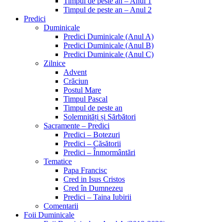
Timpul de peste an – Anul 1
Timpul de peste an – Anul 2
Predici
Duminicale
Predici Duminicale (Anul A)
Predici Duminicale (Anul B)
Predici Duminicale (Anul C)
Zilnice
Advent
Crăciun
Postul Mare
Timpul Pascal
Timpul de peste an
Solemnități și Sărbători
Sacramente – Predici
Predici – Botezuri
Predici – Căsătorii
Predici – Înmormântări
Tematice
Papa Francisc
Cred in Isus Cristos
Cred în Dumnezeu
Predici – Taina Iubirii
Comentarii
Foii Duminicale