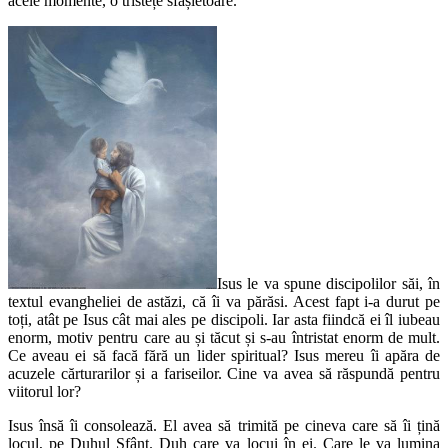
acele momente, o tristețe sfâșietoare.
Isus le va spune discipolilor săi, în
textul evangheliei de astăzi, că îi va părăsi. Acest fapt i-a durut pe
toți, atât pe Isus cât mai ales pe discipoli. Iar asta fiindcă ei îl iubeau
enorm, motiv pentru care au și tăcut și s-au întristat enorm de mult.
Ce aveau ei să facă fără un lider spiritual? Isus mereu îi apăra de
acuzele cărturarilor și a fariseilor. Cine va avea să răspundă pentru
viitorul lor?
Isus însă îi consolează. El avea să trimită pe cineva care să îi țină
locul, pe Duhul Sfânt. Duh care va locui în ei. Care le va lumina