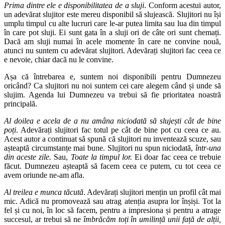
Prima dintre ele e disponibilitatea de a sluji
. Conform acestui autor,
un adevărat slujitor este mereu disponibil să slujească. Slujitori nu își
umplu timpul cu alte lucruri care le-ar putea limita sau lua din timpul
în care pot sluji. Ei sunt gata în a sluji ori de câte ori sunt chemați.
Dacă am sluji numai în acele momente în care ne convine nouă,
atunci nu suntem cu adevărat slujitori. Adevărați slujitori fac ceea ce
e nevoie, chiar dacă nu le convine.
Așa că întrebarea e, suntem noi disponibili pentru Dumnezeu
oricând? Ca slujitori nu noi suntem cei care alegem când și unde să
slujim. Agenda lui Dumnezeu va trebui să fie prioritatea noastră
principală.
Al doilea e acela de a nu amâna niciodată să slujești cât de bine
poți
. Adevărați slujitori fac totul pe cât de bine pot cu ceea ce au.
Acest autor a continuat să spună că slujitori nu inventează scuze, sau
așteaptă circumstanțe mai bune. Slujitori nu spun niciodată,
într-una
din aceste zile.
Sau,
Toate la timpul lor.
Ei doar fac ceea ce trebuie
făcut. Dumnezeu așteaptă să facem ceea ce putem, cu tot ceea ce
avem oriunde ne-am afla.
Al treilea e munca tăcută
. Adevărați slujitori mențin un profil cât mai
mic. Adică nu promovează sau atrag atenția asupra lor înșiși. Tot la
fel și cu noi, în loc să facem, pentru a impresiona și pentru a atrage
succesul, ar trebui să ne
îmbrăcăm toți în umilință unii față de alții,