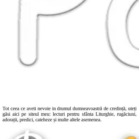
Tot ceea ce aveti nevoie in drumul dumneavoastră de credință, uteți
găsi aici pe siteul meu: lecturi pentru sfânta Liturghie, rugăciuni,
adorații, predici, cateheze și multe altele asemenea.