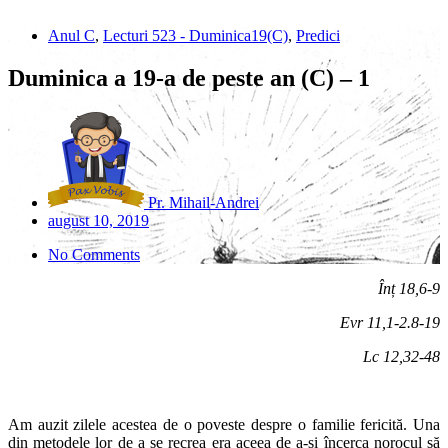
Anul C
,
Lecturi 523 - Duminica19(C)
,
Predici
Duminica a 19-a de peste an (C) – 1
Pr. Mihail-Andrei
august 10, 2019
No Comments
Înț 18,6-9
Evr 11,1-2.8-19
Lc 12,32-48
Am auzit zilele acestea de o poveste despre o familie fericită. Una
din metodele lor de a se recrea era aceea de a-și încerca norocul să