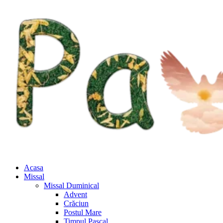
Acasa
Missal
Missal Duminical
Advent
Crăciun
Postul Mare
Timpul Pascal