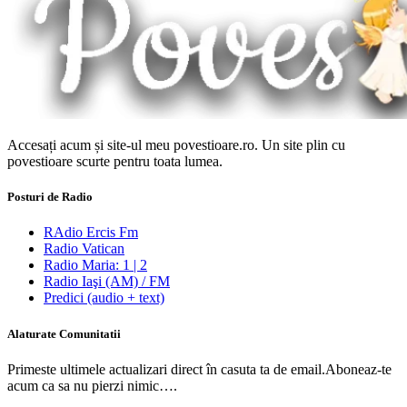
Accesați acum și site-ul meu povestioare.ro. Un site plin cu
povestioare scurte pentru toata lumea.
Posturi de Radio
RAdio Ercis Fm
Radio Vatican
Radio Maria: 1 | 2
Radio Iaşi (AM) / FM
Predici (audio + text)
Alaturate Comunitatii
Primeste ultimele actualizari direct în casuta ta de email.Aboneaz-te
acum ca sa nu pierzi nimic….