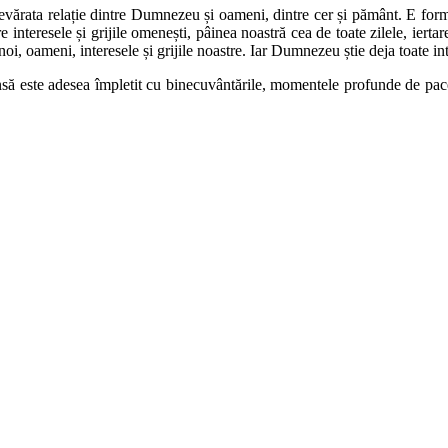
evărata relație dintre Dumnezeu și oameni, dintre cer și pământ. E for
re interesele și grijile omenești, pâinea noastră cea de toate zilele, iert
 noi, oameni, interesele și grijile noastre. Iar Dumnezeu știe deja toate in
nsă este adesea împletit cu binecuvântările, momentele profunde de pace