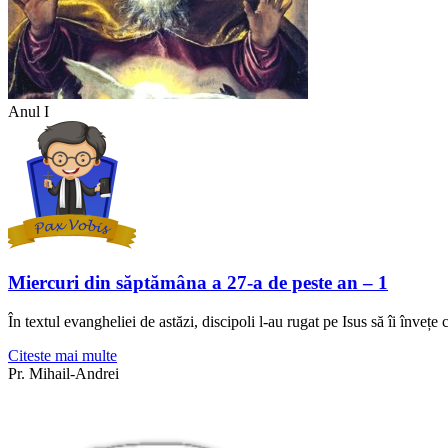
Anul I
Miercuri din săptămâna a 27-a de peste an – 1
În textul evangheliei de astăzi, discipoli l-au rugat pe Isus să îi învețe
Citeste mai multe
Pr. Mihail-Andrei