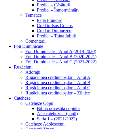
Predici – Căsătorii
Predici – Înmormântări
Tematice
Papa Francisc
Cred in Isus Cristos
Cred în Dumnezeu
Predici – Taina Iubirii
Comentarii
Foii Duminicale
Foii Duminicale – Anul A (2019-2020)
Foii Duminicale – Anul B (2020-2021)
Foii Duminicale – Anul C (2021-2022)
Rugăciuni
Adorații
Rugăciunea credincioșilor – Anul A
Rugăciunea credincioșilor – Anul B
Rugăciunea credincioșilor – Anul C
Rugăciunea credincioșilor – Zilnice
Cateheze
Cateheze Copii
Biblia povestită copiilor
Alte cateheze – (copii)
Seria 1 – (2021-2022)
Cateheze Adolescenți