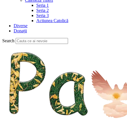
Cateheză Tineri
Seria 1
Seria 2
Seria 3
Actiunea Catolică
Diverse
Donații
Search