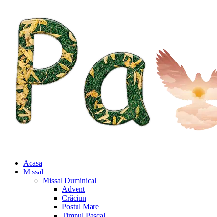
Acasa
Missal
Missal Duminical
Advent
Crăciun
Postul Mare
Timpul Pascal