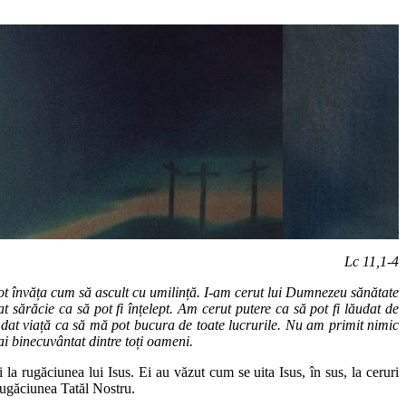
Lc 11,1-4
pot învăța cum să ascult cu umilință. I-am cerut lui Dumnezeu sănătate
at sărăcie ca să pot fi înțelept. Am cerut putere ca să pot fi lăudat de
dat viață ca să mă pot bucura de toate lucrurile. Nu am primit nimic
ai binecuvântat dintre toți oameni.
 la rugăciunea lui Isus. Ei au văzut cum se uita Isus, în sus, la ceruri
 rugăciunea Tatăl Nostru.