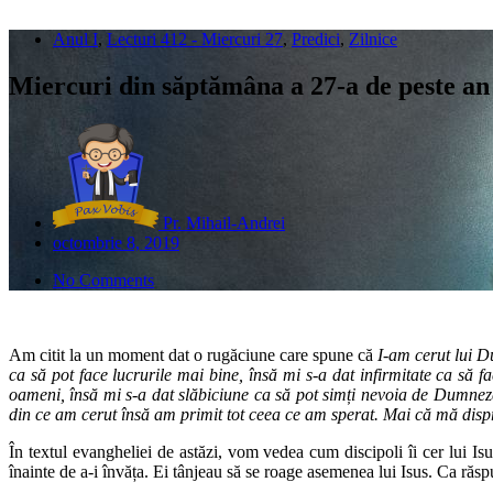
Anul I
,
Lecturi 412 - Miercuri 27
,
Predici
,
Zilnice
Miercuri din săptămâna a 27-a de peste an
Pr. Mihail-Andrei
octombrie 8, 2019
No Comments
Am citit la un moment dat o rugăciune care spune că
I-am cerut lui D
ca să pot face lucrurile mai bine, însă mi s-a dat infirmitate ca să fa
oameni, însă mi s-a dat slăbiciune ca să pot simți nevoia de Dumnez
din ce am cerut însă am primit tot ceea ce am sperat. Mai că mă dispre
În textul evangheliei de astăzi, vom vedea cum discipoli îi cer lui Isu
înainte de a-i învăța. Ei tânjeau să se roage asemenea lui Isus. Ca răsp