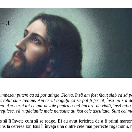
 – 3
umnezeu putere ca să pot atinge Gloria, însă am fost făcut slab ca să 
c totul cum trebuie. Am cerut bogății ca să pot fi fericit, însă mi s-a d
eu. Am cerut tot ce am nevoie pentru a mă bucura de viață, însă mi-a 
țuiesc, că rugăciunile mele nerostite au fost cele ascultate. Sunt cel m
s să îi învețe cum să se roage. Ei au avut fericirea de a fi primi martori
uns la cererea lor, Isus îi învață una dintre cele mai perfecte rugăciunii,