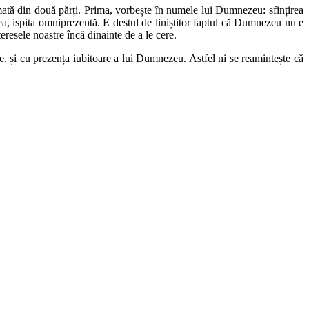
mată din două părți. Prima, vorbește în numele lui Dumnezeu: sfințirea
area, ispita omniprezentă. E destul de liniștitor faptul că Dumnezeu nu e
teresele noastre încă dinainte de a le cere.
, și cu prezența iubitoare a lui Dumnezeu. Astfel ni se reamintește că