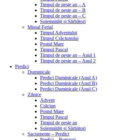
Timpul de peste an – A
Timpul de peste an – B
Timpul de peste an – C
Solemnități și Sărbători
Missal Ferial
Timpul Adventului
Timpul Crăciunului
Postul Mare
Timpul Pascal
Timpul de peste an – Anul 1
Timpul de peste an – Anul 2
Predici
Duminicale
Predici Duminicale (Anul A)
Predici Duminicale (Anul B)
Predici Duminicale (Anul C)
Zilnice
Advent
Crăciun
Postul Mare
Timpul Pascal
Timpul de peste an
Solemnități și Sărbători
Sacramente – Predici
Predici – Botezuri