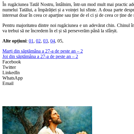
În rugăciunea Tatăl Nostru, întâlnim, într-un mod mult mai practic ad
numelui Tatălui, a împărăției și a voinței lui sfinte. A doua parte desp
interesat doar în ceea ce aparține sau ține de el ci și de ceea ce ține de
Pentru majoritatea dintre noi rugăciunea e un adevărat chin. Chinul î
va trebui să ne încredem în el și să perseverăm până la sfârșit.
Alte opțiuni
:
01
,
02
,
03
,
04
, 05,
Marți din săptămâna a 27-a de peste an – 2
Joi din săptămâna a 27-a de peste an – 2
Facebook
Twitter
LinkedIn
WhatsApp
Email