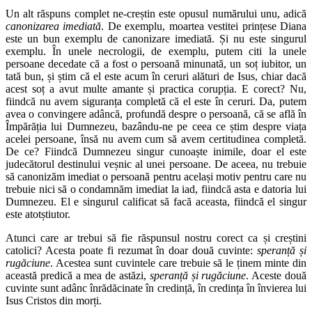
Un alt răspuns complet ne-creștin este opusul numărului unu, adică
canonizarea imediată
. De exemplu, moartea vestitei prințese Diana
este un bun exemplu de canonizare imediată. Și nu este singurul
exemplu. În unele necrologii, de exemplu, putem citi la unele
persoane decedate că a fost o persoană minunată, un soț iubitor, un
tată bun, și știm că el este acum în ceruri alături de Isus, chiar dacă
acest soț a avut multe amante și practica corupția. E corect? Nu,
fiindcă nu avem siguranța completă că el este în ceruri. Da, putem
avea o convingere adâncă, profundă despre o persoană, că se află în
Împărăția lui Dumnezeu, bazându-ne pe ceea ce știm despre viața
acelei persoane, însă nu avem cum să avem certitudinea completă.
De ce? Fiindcă Dumnezeu singur cunoaște inimile, doar el este
judecătorul destinului veșnic al unei persoane. De aceea, nu trebuie
să canonizăm imediat o persoană pentru același motiv pentru care nu
trebuie nici să o condamnăm imediat la iad, fiindcă asta e datoria lui
Dumnezeu. El e singurul calificat să facă aceasta, fiindcă el singur
este atotștiutor.
Atunci care ar trebui să fie răspunsul nostru corect ca și creștini
catolici? Acesta poate fi rezumat în doar două cuvinte:
speranță și
rugăciune
. Acestea sunt cuvintele care trebuie să le ținem minte din
această predică a mea de astăzi,
speranță și rugăciune
. Aceste două
cuvinte sunt adânc înrădăcinate în credință, în credința în învierea lui
Isus Cristos din morți.