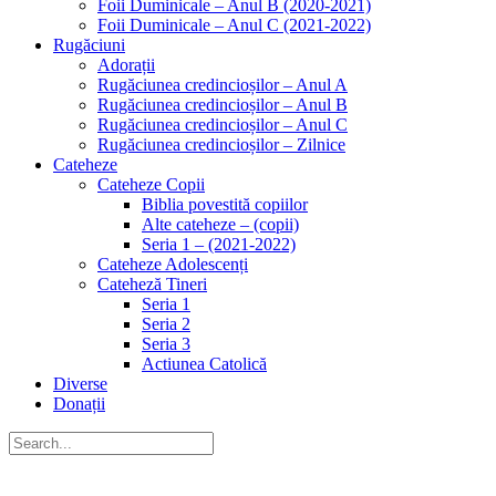
Foii Duminicale – Anul B (2020-2021)
Foii Duminicale – Anul C (2021-2022)
Rugăciuni
Adorații
Rugăciunea credincioșilor – Anul A
Rugăciunea credincioșilor – Anul B
Rugăciunea credincioșilor – Anul C
Rugăciunea credincioșilor – Zilnice
Cateheze
Cateheze Copii
Biblia povestită copiilor
Alte cateheze – (copii)
Seria 1 – (2021-2022)
Cateheze Adolescenți
Cateheză Tineri
Seria 1
Seria 2
Seria 3
Actiunea Catolică
Diverse
Donații