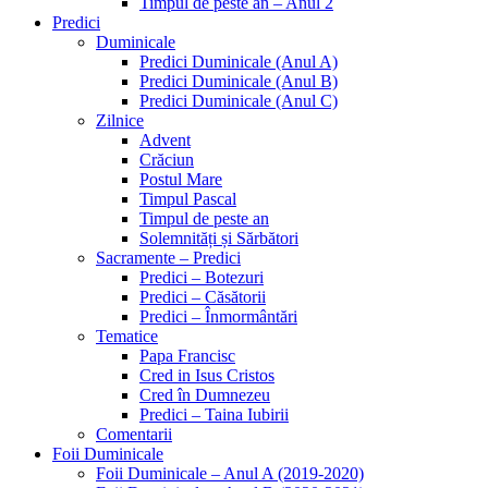
Timpul de peste an – Anul 2
Predici
Duminicale
Predici Duminicale (Anul A)
Predici Duminicale (Anul B)
Predici Duminicale (Anul C)
Zilnice
Advent
Crăciun
Postul Mare
Timpul Pascal
Timpul de peste an
Solemnități și Sărbători
Sacramente – Predici
Predici – Botezuri
Predici – Căsătorii
Predici – Înmormântări
Tematice
Papa Francisc
Cred in Isus Cristos
Cred în Dumnezeu
Predici – Taina Iubirii
Comentarii
Foii Duminicale
Foii Duminicale – Anul A (2019-2020)