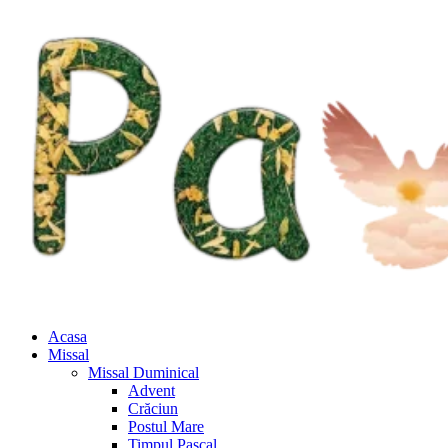
Acasa
Missal
Missal Duminical
Advent
Crăciun
Postul Mare
Timpul Pascal