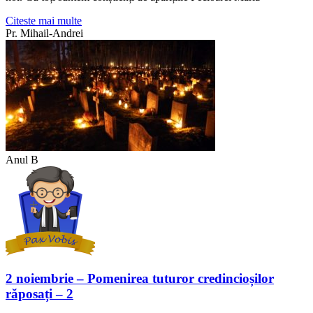
Citeste mai multe
Pr. Mihail-Andrei
Anul B
2 noiembrie – Pomenirea tuturor credincioșilor
răposați – 2