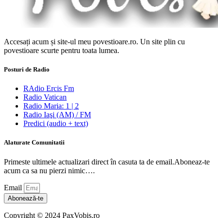
Accesați acum și site-ul meu povestioare.ro. Un site plin cu
povestioare scurte pentru toata lumea.
Posturi de Radio
RAdio Ercis Fm
Radio Vatican
Radio Maria: 1 | 2
Radio Iaşi (AM) / FM
Predici (audio + text)
Alaturate Comunitatii
Primeste ultimele actualizari direct în casuta ta de email.Aboneaz-te
acum ca sa nu pierzi nimic….
Email
Abonează-te
Copyright © 2024 PaxVobis.ro