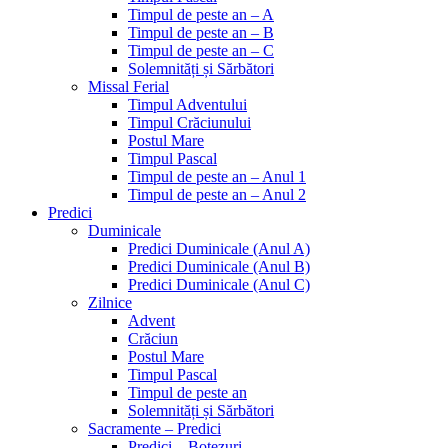
Timpul de peste an – A
Timpul de peste an – B
Timpul de peste an – C
Solemnități și Sărbători
Missal Ferial
Timpul Adventului
Timpul Crăciunului
Postul Mare
Timpul Pascal
Timpul de peste an – Anul 1
Timpul de peste an – Anul 2
Predici
Duminicale
Predici Duminicale (Anul A)
Predici Duminicale (Anul B)
Predici Duminicale (Anul C)
Zilnice
Advent
Crăciun
Postul Mare
Timpul Pascal
Timpul de peste an
Solemnități și Sărbători
Sacramente – Predici
Predici – Botezuri