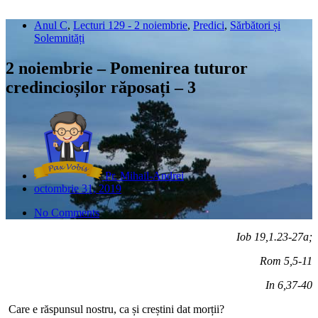
Anul C
,
Lecturi 129 - 2 noiembrie
,
Predici
,
Sărbători și
Solemnități
2 noiembrie – Pomenirea tuturor
credincioșilor răposați – 3
Pr. Mihail-Andrei
octombrie 31, 2019
No Comments
Iob 19,1.23-27a;
Rom 5,5-11
In 6,37-40
Care e răspunsul nostru, ca și creștini dat morții?