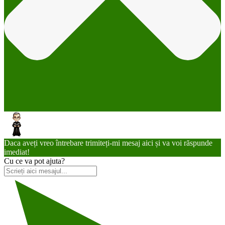
Daca aveți vreo întrebare trimiteți-mi mesaj aici și va voi răspunde
imediat!
Cu ce va pot ajuta?