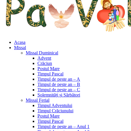
Acasa
Missal
Missal Duminical
Advent
Crăciun
Postul Mare
Timpul Pascal
Timpul de peste an – A
Timpul de peste an – B
Timpul de peste an – C
Solemnități și Sărbători
Missal Ferial
Timpul Adventului
Timpul Crăciunului
Postul Mare
Timpul Pascal
Timpul de peste an – Anul 1