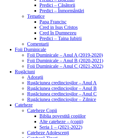
Predici – Căsătorii
Predici – Înmormântări
Tematice
Papa Francisc
Cred in Isus Cristos
Cred în Dumnezeu
Predici – Taina Iubirii
Comentarii
Foii Duminicale
Foii Duminicale – Anul A (2019-2020)
Foii Duminicale – Anul B (2020-2021)
Foii Duminicale – Anul C (2021-2022)
Rugăciuni
Adorații
Rugăciunea credincioșilor – Anul A
Rugăciunea credincioșilor – Anul B
Rugăciunea credincioșilor – Anul C
Rugăciunea credincioșilor – Zilnice
Cateheze
Cateheze Copii
Biblia povestită copiilor
Alte cateheze – (copii)
Seria 1 – (2021-2022)
Cateheze Adolescenți