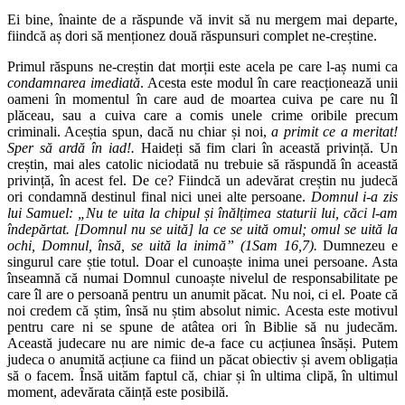
Ei bine, înainte de a răspunde vă invit să nu mergem mai departe,
fiindcă aș dori să menționez două răspunsuri complet ne-creștine.
Primul răspuns ne-creștin dat morții este acela pe care l-aș numi ca
condamnarea imediată
. Acesta este modul în care reacționează unii
oameni în momentul în care aud de moartea cuiva pe care nu îl
plăceau, sau a cuiva care a comis unele crime oribile precum
criminali. Aceștia spun, dacă nu chiar și noi,
a primit ce a meritat!
Sper să ardă în iad!.
Haideți să fim clari în această privință. Un
creștin, mai ales catolic niciodată nu trebuie să răspundă în această
privință, în acest fel. De ce? Fiindcă un adevărat creștin nu judecă
ori condamnă destinul final nici unei alte persoane.
Domnul i-a zis
lui Samuel: „Nu te uita la chipul și înălțimea staturii lui, căci l-am
îndepărtat. [Domnul nu se uită] la ce se uită omul; omul se uită la
ochi, Domnul, însă, se uită la inimă” (1Sam 16,7).
Dumnezeu e
singurul care știe totul. Doar el cunoaște inima unei persoane. Asta
înseamnă că numai Domnul cunoaște nivelul de responsabilitate pe
care îl are o persoană
pentru un anumit păcat. Nu noi, ci el. Poate că
noi credem că știm, însă nu știm absolut nimic. Acesta este motivul
pentru care ni se spune de atâtea ori în Biblie să nu judecăm.
Această judecare nu are nimic de-a face cu acțiunea însăși. Putem
judeca o anumită acțiune ca fiind un păcat obiectiv și avem obligația
să o facem. Însă uităm faptul că, chiar și în ultima clipă, în ultimul
moment, adevărata căință este posibilă.