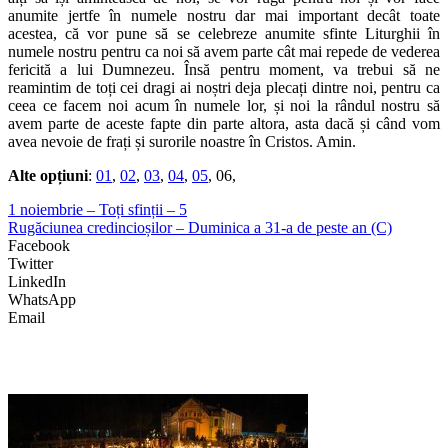
anumite jertfe în numele nostru dar mai important decât toate
acestea, că vor pune să se celebreze anumite sfinte Liturghii în
numele nostru pentru ca noi să avem parte cât mai repede de vederea
fericită a lui Dumnezeu. Însă pentru moment, va trebui să ne
reamintim de toți cei dragi ai noștri deja plecați dintre noi, pentru ca
ceea ce facem noi acum în numele lor, și noi la rândul nostru să
avem parte de aceste fapte din parte altora, asta dacă și când vom
avea nevoie de frați și surorile noastre în Cristos. Amin.
Alte opțiuni
:
01
,
02
,
03
,
04
,
05
, 06,
1 noiembrie – Toți sfinții – 5
Rugăciunea credincioșilor – Duminica a 31-a de peste an (C)
Facebook
Twitter
LinkedIn
WhatsApp
Email