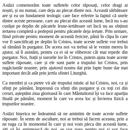
Astăzi comemorăm toate sufletele celor răposați, celor dragi ai
noștri, și nu numai, care deja au plecat dintre noi. Această sărbătoare
are și ea un fundament teologic care face referire la faptul că unele
dintre aceste persoane, care au plecat din această lume, încă nu s-au
curățat pe deplin de păcatele lesne-iertătoare ori încă nu au obținut
iertarea completă a pedepsii pentru păcatele deja iertate. Prin urmare,
fiind private pentru moment de această fericire, până în clipa în care
vor fi sanctificați pe deplin în Cristos, toate aceste suflete vor trebui
să rămână în purgator. De aceea noi va trebui să le venim mereu în
ajutor, să îi asistăm, pentru ca ei să se elibereze cât mai repede din
purgator. Noi, frații și surorile lor în Cristos, putem ajuta toate aceste
suflete răposate, care și ele sunt parte a trupului lui Cristos, prin
rugăciunile noastre, prin ajutorul nostru dat prin fapte bune dar mai
important decât atât prin jertfa sfintei Liturghii.
Ca membri și ca pietre vii ale trupului mistic al lui Cristos, noi, ca și
sfinți pe pământ, împreună cu sfinți din purgator și cu toți cei din
ceruri, așteptăm ziua glorioasă în care Mântuitorul își va face apariția
finală pe pământ, moment în care va avea loc și învierea fizică a
trupurilor noastre.
Astăzi biserica ne îndeamnă să ne amintim de toate aceste suflete
răposate. În semn de ascultare, noi ar trebui să facem aceasta, prin a
ne ruga ca în momentul în care și noi vom pleca din această lume,
alți să își amintească de noi, se vor ruga pentru noi și vor face