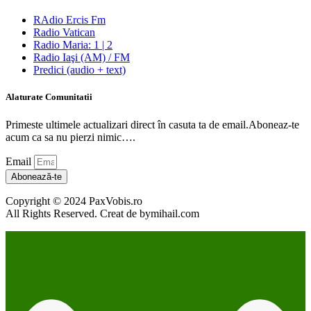
RAdio Ercis Fm
Radio Vatican
Radio Maria: 1 | 2
Radio Iaşi (AM) / FM
Predici (audio + text)
Alaturate Comunitatii
Primeste ultimele actualizari direct în casuta ta de email.Aboneaz-te
acum ca sa nu pierzi nimic….
Email
Abonează-te
Copyright © 2024 PaxVobis.ro
All Rights Reserved. Creat de bymihail.com