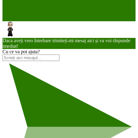
Daca aveți vreo întrebare trimiteți-mi mesaj aici și va voi răspunde
imediat!
Cu ce va pot ajuta?