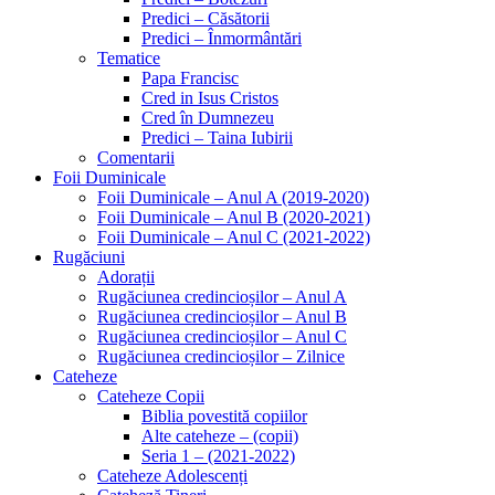
Predici – Căsătorii
Predici – Înmormântări
Tematice
Papa Francisc
Cred in Isus Cristos
Cred în Dumnezeu
Predici – Taina Iubirii
Comentarii
Foii Duminicale
Foii Duminicale – Anul A (2019-2020)
Foii Duminicale – Anul B (2020-2021)
Foii Duminicale – Anul C (2021-2022)
Rugăciuni
Adorații
Rugăciunea credincioșilor – Anul A
Rugăciunea credincioșilor – Anul B
Rugăciunea credincioșilor – Anul C
Rugăciunea credincioșilor – Zilnice
Cateheze
Cateheze Copii
Biblia povestită copiilor
Alte cateheze – (copii)
Seria 1 – (2021-2022)
Cateheze Adolescenți