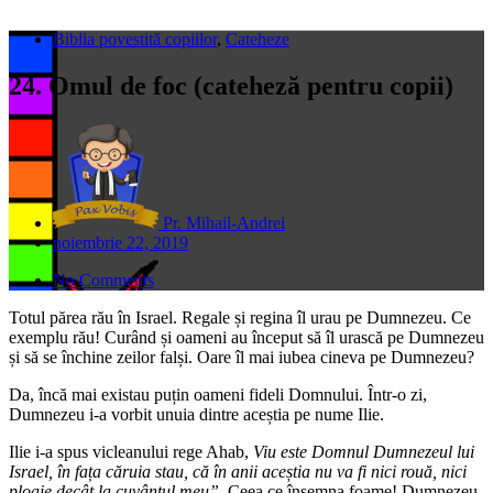
Biblia povestită copiilor
,
Cateheze
24. Omul de foc (cateheză pentru copii)
Pr. Mihail-Andrei
noiembrie 22, 2019
No Comments
Totul părea rău în Israel. Regale și regina îl urau pe Dumnezeu. Ce
exemplu rău! Curând și oameni au început să îl urască pe Dumnezeu
și să se închine zeilor falși. Oare îl mai iubea cineva pe Dumnezeu?
Da, încă mai existau puțin oameni fideli Domnului. Într-o zi,
Dumnezeu i-a vorbit unuia dintre aceștia pe nume Ilie.
Ilie i-a spus vicleanului rege Ahab,
Viu este Domnul Dumnezeul lui
Israel, în fața căruia stau, că în anii aceștia nu va fi nici rouă, nici
ploaie decât la cuvântul meu”.
Ceea ce însemna foame! Dumnezeu