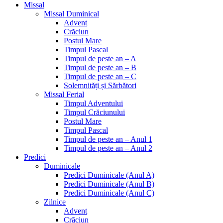
Missal
Missal Duminical
Advent
Crăciun
Postul Mare
Timpul Pascal
Timpul de peste an – A
Timpul de peste an – B
Timpul de peste an – C
Solemnități și Sărbători
Missal Ferial
Timpul Adventului
Timpul Crăciunului
Postul Mare
Timpul Pascal
Timpul de peste an – Anul 1
Timpul de peste an – Anul 2
Predici
Duminicale
Predici Duminicale (Anul A)
Predici Duminicale (Anul B)
Predici Duminicale (Anul C)
Zilnice
Advent
Crăciun