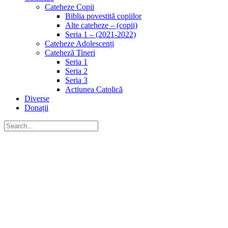
Cateheze Copii
Biblia povestită copiilor
Alte cateheze – (copii)
Seria 1 – (2021-2022)
Cateheze Adolescenți
Cateheză Tineri
Seria 1
Seria 2
Seria 3
Actiunea Catolică
Diverse
Donații