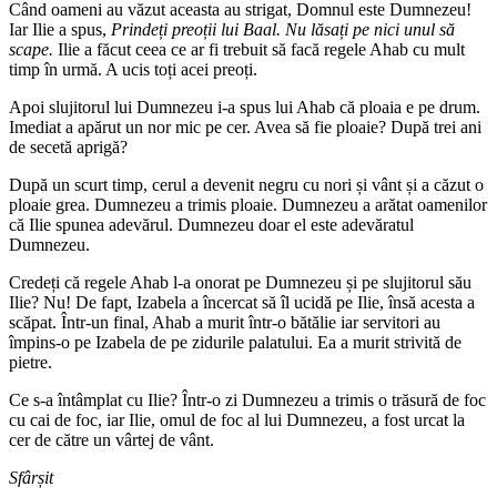
Când oameni au văzut aceasta au strigat, Domnul este Dumnezeu!
Iar Ilie a spus,
Prindeți preoții lui Baal. Nu lăsați pe nici unul să
scape.
Ilie a făcut ceea ce ar fi trebuit să facă regele Ahab cu mult
timp în urmă. A ucis toți acei preoți.
Apoi slujitorul lui Dumnezeu i-a spus lui Ahab că ploaia e pe drum.
Imediat a apărut un nor mic pe cer. Avea să fie ploaie? După trei ani
de secetă aprigă?
După un scurt timp, cerul a devenit negru cu nori și vânt și a căzut o
ploaie grea. Dumnezeu a trimis ploaie. Dumnezeu a arătat oamenilor
că Ilie spunea adevărul. Dumnezeu doar el este adevăratul
Dumnezeu.
Credeți că regele Ahab l-a onorat pe Dumnezeu și pe slujitorul său
Ilie? Nu! De fapt, Izabela a încercat să îl ucidă pe Ilie, însă acesta a
scăpat. Într-un final, Ahab a murit într-o bătălie iar servitori au
împins-o pe Izabela de pe zidurile palatului. Ea a murit strivită de
pietre.
Ce s-a întâmplat cu Ilie? Într-o zi Dumnezeu a trimis o trăsură de foc
cu cai de foc, iar Ilie, omul de foc al lui Dumnezeu, a fost urcat la
cer de către un vârtej de vânt.
Sfârșit