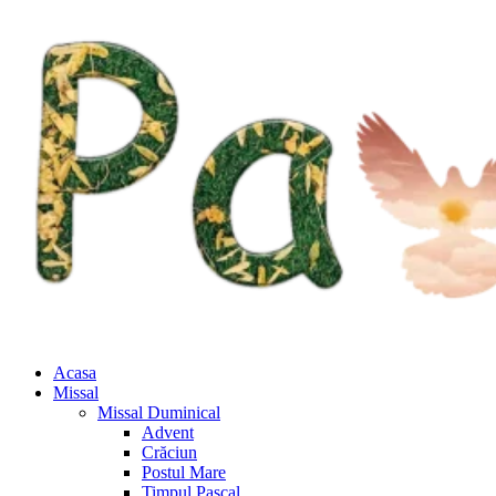
Acasa
Missal
Missal Duminical
Advent
Crăciun
Postul Mare
Timpul Pascal