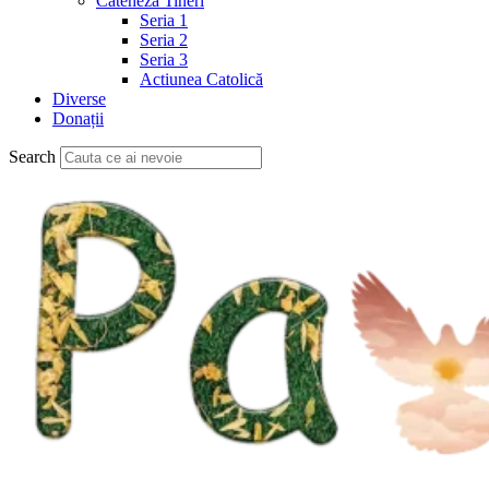
Cateheză Tineri
Seria 1
Seria 2
Seria 3
Actiunea Catolică
Diverse
Donații
Search