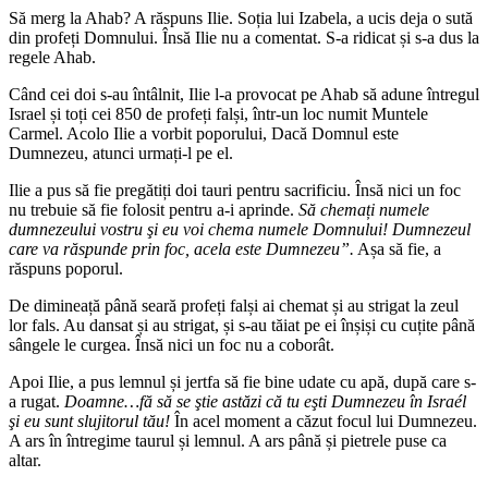
Să merg la Ahab? A răspuns Ilie. Soția lui Izabela, a ucis deja o sută
din profeți Domnului. Însă Ilie nu a comentat. S-a ridicat și s-a dus la
regele Ahab.
Când cei doi s-au întâlnit, Ilie l-a provocat pe Ahab să adune întregul
Israel și toți cei 850 de profeți falși, într-un loc numit Muntele
Carmel. Acolo Ilie a vorbit poporului, Dacă Domnul este
Dumnezeu, atunci urmați-l pe el.
Ilie a pus să fie pregătiți doi tauri pentru sacrificiu. Însă nici un foc
nu trebuie să fie folosit pentru a-i aprinde.
Să chemați numele
dumnezeului vostru şi eu voi chema numele Domnului! Dumnezeul
care va răspunde prin foc, acela este Dumnezeu”.
Așa să fie, a
răspuns poporul.
De dimineață până seară profeți falși ai chemat și au strigat la zeul
lor fals. Au dansat și au strigat, și s-au tăiat pe ei înșiși cu cuțite până
sângele le curgea. Însă nici un foc nu a coborât.
Apoi Ilie, a pus lemnul și jertfa să fie bine udate cu apă, după care s-
a rugat.
Doamne…fă să se ştie astăzi că tu eşti Dumnezeu în Israél
şi eu sunt slujitorul tău!
În acel moment a căzut focul lui Dumnezeu.
A ars în întregime taurul și lemnul. A ars până și pietrele puse ca
altar.