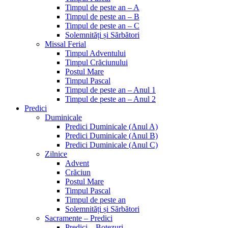
Timpul de peste an – A
Timpul de peste an – B
Timpul de peste an – C
Solemnități și Sărbători
Missal Ferial
Timpul Adventului
Timpul Crăciunului
Postul Mare
Timpul Pascal
Timpul de peste an – Anul 1
Timpul de peste an – Anul 2
Predici
Duminicale
Predici Duminicale (Anul A)
Predici Duminicale (Anul B)
Predici Duminicale (Anul C)
Zilnice
Advent
Crăciun
Postul Mare
Timpul Pascal
Timpul de peste an
Solemnități și Sărbători
Sacramente – Predici
Predici – Botezuri