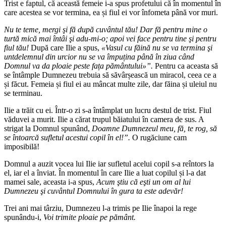
Trist e faptul, că această femeie i-a spus profetului că în momentul în
care acestea se vor termina, ea și fiul ei vor înfometa până vor muri.
Nu te teme, mergi şi fă după cuvântul tău! Dar fă pentru mine o
turtă mică mai întâi şi adu-mi-o; apoi vei face pentru tine şi pentru
fiul tău!
După care Ilie a spus,
«Vasul cu făină nu se va termina şi
untdelemnul din urcior nu se va împuțina până în ziua când
Domnul va da ploaie peste fața pământului»”.
Pentru ca aceasta să
se întâmple Dumnezeu trebuia să săvârșească un miracol, ceea ce a
și făcut. Femeia și fiul ei au mâncat multe zile, dar făina și uleiul nu
se terminau.
Ilie a trăit cu ei. Într-o zi s-a întâmplat un lucru destul de trist. Fiul
văduvei a murit. Ilie a cărat trupul băiatului în camera de sus. A
strigat la Domnul spunând,
Doamne Dumnezeul meu, fă, te rog, să
se întoarcă sufletul acestui copil în el!”.
O rugăciune cam
imposibilă!
Domnul a auzit vocea lui Ilie iar sufletul acelui copil s-a reîntors la
el, iar el a înviat. În momentul în care Ilie a luat copilul și l-a dat
mamei sale, aceasta i-a spus,
Acum ştiu că eşti un om al lui
Dumnezeu şi cuvântul Domnului în gura ta este adevăr!
Trei ani mai târziu, Dumnezeu l-a trimis pe Ilie înapoi la rege
spunându-i,
Voi trimite ploaie pe pământ.