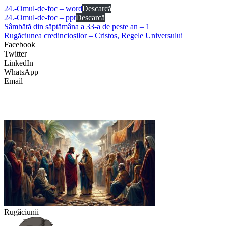
24.-Omul-de-foc – word
Descarcă
24.-Omul-de-foc – ppt
Descarcă
Sâmbătă din săptămâna a 33-a de peste an – 1
Rugăciunea credincioșilor – Cristos, Regele Universului
Facebook
Twitter
LinkedIn
WhatsApp
Email
Rugăciunii