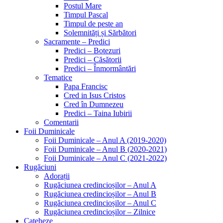
Postul Mare
Timpul Pascal
Timpul de peste an
Solemnități și Sărbători
Sacramente – Predici
Predici – Botezuri
Predici – Căsătorii
Predici – Înmormântări
Tematice
Papa Francisc
Cred in Isus Cristos
Cred în Dumnezeu
Predici – Taina Iubirii
Comentarii
Foii Duminicale
Foii Duminicale – Anul A (2019-2020)
Foii Duminicale – Anul B (2020-2021)
Foii Duminicale – Anul C (2021-2022)
Rugăciuni
Adorații
Rugăciunea credincioșilor – Anul A
Rugăciunea credincioșilor – Anul B
Rugăciunea credincioșilor – Anul C
Rugăciunea credincioșilor – Zilnice
Cateheze