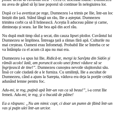
nu avea de gând să își lase poporul să continue în nelegiuirea lor.
După ce l-a avertizat pe rege, Dumnezeu l-a trimis pe Ilie, într-un loc
liniștit din țară. Stând lângă un rău, Ilie a așteptat. Dumnezeu
trimitea corbi ca să îl hrănească. Aceștia îi aduceau pâine și carne,
dimineața și seara. Iar Ilie bea apă din acel râu.
Nu după mult timp râul a secat, din cauza lipsei ploilor. Cuvântul lui
Dumnezeu se împlinea. Întreaga țară a rămas fără apă. Culturile nu
mai creșteau. Oameni erau înfometați. Probabil Ilie se întreba ce se
va întâmpla cu el acum că apa nu mai era.
Dumnezeu i-a spus lui Ilie,
Ridică-te, mergi la Sarépta din Sidón și
rămâi acolo! Iată, am poruncit acolo unei femei văduve să se
îngrijească de tine!”.
Dumnezeu cunoștea nevoile slujitorului său.
Însă ce cale ciudată de a le furniza. Cu umilință, Ilie a ascultat de
Dumnezeu, când a ajuns la Sarepta, văduva era deja la porțile cetății
adunând lemne pentru foc.
Adu-mi, te rog, puţină apă într-un vas ca să beau!”,
i-a cerut Ilie
femeii.
Adu-mi, te rog, şi o bucată de pâine!
Ea a răspuns: „Nu am nimic copt, ci doar un pumn de făină într-un
vas şi puţin ulei într-un urcior.