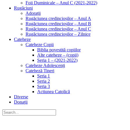
Foii Duminicale – Anul C (2021-2022)
Rugăciuni
Adorații
Rugăciunea credincioșilor – Anul A
Rugăciunea credincioșilor – Anul B
Rugăciunea credincioșilor – Anul C
Rugăciunea credincioșilor – Zilnice
Cateheze
Cateheze Copii
Biblia povestită copiilor
Alte cateheze – (copii)
Seria 1 – (2021-2022)
Cateheze Adolescenți
Cateheză Tineri
Seria 1
Seria 2
Seria 3
Actiunea Catolică
Diverse
Donații