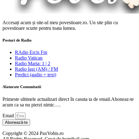
Accesați acum și site-ul meu povestioare.ro. Un site plin cu
povestioare scurte pentru toata lumea.
Posturi de Radio
RAdio Ercis Fm
Radio Vatican
Radio Maria: 1 | 2
Radio Iaşi (AM) / FM
Predici (audio + text)
Alaturate Comunitatii
Primeste ultimele actualizari direct în casuta ta de email.Aboneaz-te
acum ca sa nu pierzi nimic….
Email
Abonează-te
Copyright © 2024 PaxVobis.ro
All Rights Reserved. Creat de bymihail.com