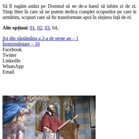
Să îl rugăm astăzi pe Domnul să ne de-a harul să iubim zi de zi.
Timp liber în care să ne putem dedica complet scopurilor pe care le
urmărim, scopuri care să fie transformate apoi în slujirea față de el.
Alte opțiuni
:
01
,
02
,
03
, 04,
Joi din săptămâna a 2-a de peste an – 1
Înmormântare – 16
Facebook
Twitter
LinkedIn
WhatsApp
Email