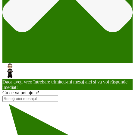
Daca aveți vreo întrebare trimiteți-mi mesaj aici și va voi răspunde
imediat!
Cu ce va pot ajuta?