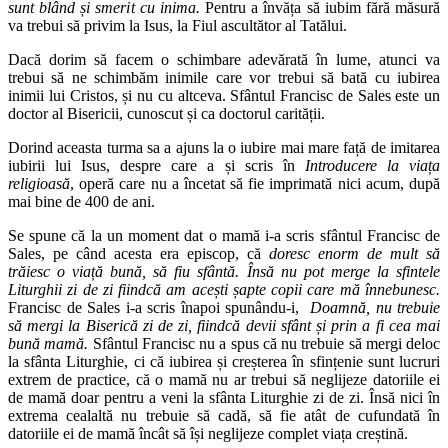
sunt blând și smerit cu inima.
Pentru a învăța să iubim fără măsură
va trebui să privim la Isus, la Fiul ascultător al Tatălui.
Dacă dorim să facem o schimbare adevărată în lume, atunci va
trebui să ne schimbăm inimile care vor trebui să bată cu iubirea
inimii lui Cristos, și nu cu altceva. Sfântul Francisc de Sales este un
doctor al Bisericii, cunoscut și ca doctorul carității.
Dorind aceasta turma sa a ajuns la o iubire mai mare față de imitarea
iubirii lui Isus, despre care a și scris în
Introducere la viața
religioasă
, operă care nu a încetat să fie imprimată nici acum, după
mai bine de 400 de ani.
Se spune că la un moment dat o mamă i-a scris sfântul Francisc de
Sales, pe când acesta era episcop, că
doresc enorm de mult să
trăiesc o viață bună, să fiu sfântă. Însă nu pot merge la sfintele
Liturghii zi de zi fiindcă am acești șapte copii care mă înnebunesc.
Francisc de Sales i-a scris înapoi spunându-i,
Doamnă, nu trebuie
să mergi la Biserică zi de zi, fiindcă devii sfânt și prin a fi cea mai
bună mamă.
Sfântul Francisc nu a spus că nu trebuie să mergi deloc
la sfânta Liturghie, ci că iubirea și creșterea în sfințenie sunt lucruri
extrem de practice, că o mamă nu ar trebui să neglijeze datoriile ei
de mamă doar pentru a veni la sfânta Liturghie zi de zi. Însă nici în
extrema cealaltă nu trebuie să cadă, să fie atât de cufundată în
datoriile ei de mamă încât să își neglijeze complet viața creștină.