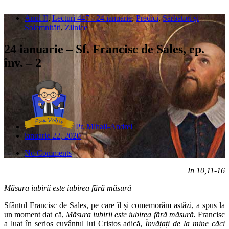
Anul II
,
Lecturi 447 - 24 ianuarie
,
Predici
,
Sărbători și
Solemnități
,
Zilnice
24 ianuarie – Sf. Francisc de Sales, ep.
înv. – 2
Pr. Mihail-Andrei
ianuarie 22, 2020
No Comments
In 10,11-16
Măsura iubirii este iubirea fără măsură
Sfântul Francisc de Sales, pe care îl și comemorăm astăzi, a spus la
un moment dat că,
Măsura iubirii este iubirea fără măsură.
Francisc
a luat în serios cuvântul lui Cristos adică,
Învățați de la mine căci