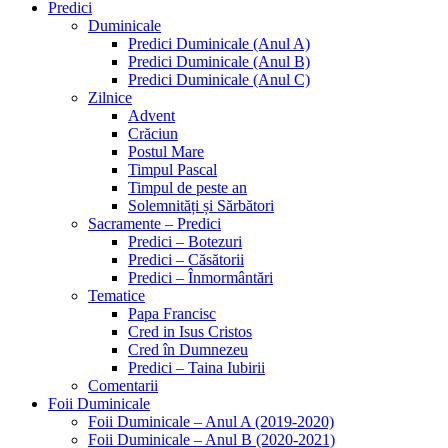
Predici
Duminicale
Predici Duminicale (Anul A)
Predici Duminicale (Anul B)
Predici Duminicale (Anul C)
Zilnice
Advent
Crăciun
Postul Mare
Timpul Pascal
Timpul de peste an
Solemnități și Sărbători
Sacramente – Predici
Predici – Botezuri
Predici – Căsătorii
Predici – Înmormântări
Tematice
Papa Francisc
Cred in Isus Cristos
Cred în Dumnezeu
Predici – Taina Iubirii
Comentarii
Foii Duminicale
Foii Duminicale – Anul A (2019-2020)
Foii Duminicale – Anul B (2020-2021)