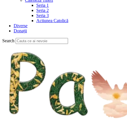
Cateheză Tineri
Seria 1
Seria 2
Seria 3
Actiunea Catolică
Diverse
Donații
Search