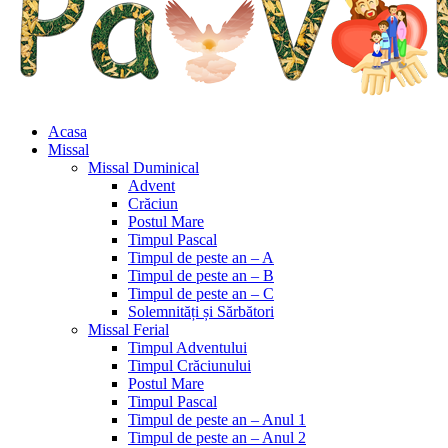
Acasa
Missal
Missal Duminical
Advent
Crăciun
Postul Mare
Timpul Pascal
Timpul de peste an – A
Timpul de peste an – B
Timpul de peste an – C
Solemnități și Sărbători
Missal Ferial
Timpul Adventului
Timpul Crăciunului
Postul Mare
Timpul Pascal
Timpul de peste an – Anul 1
Timpul de peste an – Anul 2