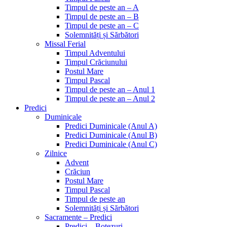
Timpul de peste an – A
Timpul de peste an – B
Timpul de peste an – C
Solemnități și Sărbători
Missal Ferial
Timpul Adventului
Timpul Crăciunului
Postul Mare
Timpul Pascal
Timpul de peste an – Anul 1
Timpul de peste an – Anul 2
Predici
Duminicale
Predici Duminicale (Anul A)
Predici Duminicale (Anul B)
Predici Duminicale (Anul C)
Zilnice
Advent
Crăciun
Postul Mare
Timpul Pascal
Timpul de peste an
Solemnități și Sărbători
Sacramente – Predici
Predici – Botezuri