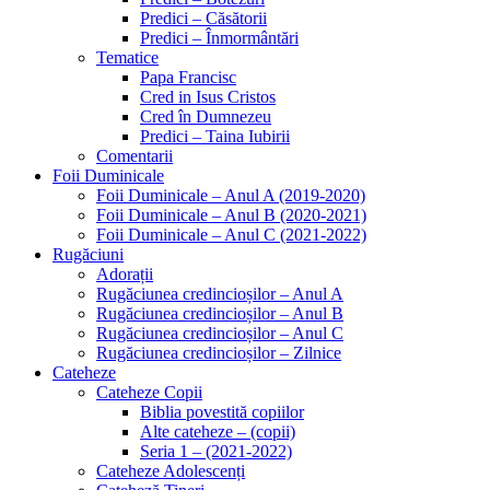
Predici – Căsătorii
Predici – Înmormântări
Tematice
Papa Francisc
Cred in Isus Cristos
Cred în Dumnezeu
Predici – Taina Iubirii
Comentarii
Foii Duminicale
Foii Duminicale – Anul A (2019-2020)
Foii Duminicale – Anul B (2020-2021)
Foii Duminicale – Anul C (2021-2022)
Rugăciuni
Adorații
Rugăciunea credincioșilor – Anul A
Rugăciunea credincioșilor – Anul B
Rugăciunea credincioșilor – Anul C
Rugăciunea credincioșilor – Zilnice
Cateheze
Cateheze Copii
Biblia povestită copiilor
Alte cateheze – (copii)
Seria 1 – (2021-2022)
Cateheze Adolescenți