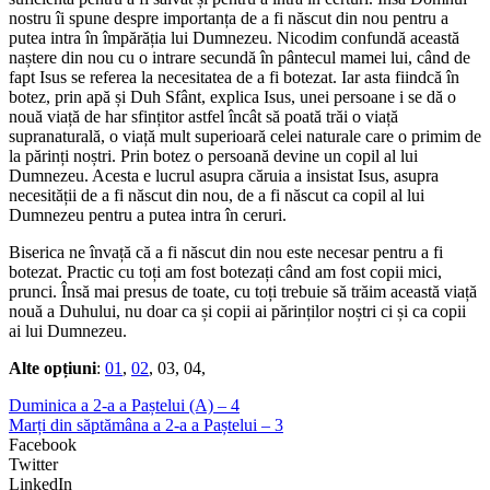
nostru îi spune despre importanța de a fi născut din nou pentru a
putea intra în împărăția lui Dumnezeu. Nicodim confundă această
naștere din nou cu o intrare secundă în pântecul mamei lui, când de
fapt Isus se referea la necesitatea de a fi botezat. Iar asta fiindcă în
botez, prin apă și Duh Sfânt, explica Isus, unei persoane i se dă o
nouă viață de har sfințitor astfel încât să poată trăi o viață
supranaturală, o viață mult superioară celei naturale care o primim de
la părinți noștri. Prin botez o persoană devine un copil al lui
Dumnezeu. Acesta e lucrul asupra căruia a insistat Isus, asupra
necesității de a fi născut din nou, de a fi născut ca copil al lui
Dumnezeu pentru a putea intra în ceruri.
Biserica ne învață că a fi născut din nou este necesar pentru a fi
botezat. Practic cu toți am fost botezați când am fost copii mici,
prunci. Însă mai presus de toate, cu toți trebuie să trăim această viață
nouă a Duhului, nu doar ca și copii ai părinților noștri ci și ca copii
ai lui Dumnezeu.
Alte opțiuni
:
01
,
02
, 03, 04,
Duminica a 2-a a Paștelui (A) – 4
Marți din săptămâna a 2-a a Paștelui – 3
Facebook
Twitter
LinkedIn