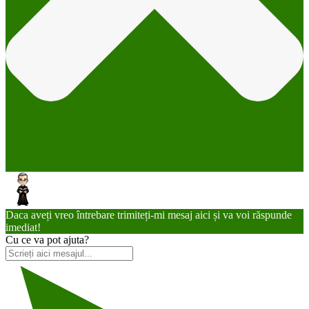
Daca aveți vreo întrebare trimiteți-mi mesaj aici și va voi răspunde
imediat!
Cu ce va pot ajuta?