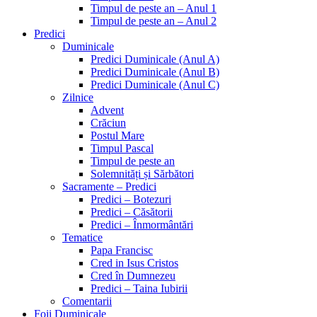
Timpul de peste an – Anul 1
Timpul de peste an – Anul 2
Predici
Duminicale
Predici Duminicale (Anul A)
Predici Duminicale (Anul B)
Predici Duminicale (Anul C)
Zilnice
Advent
Crăciun
Postul Mare
Timpul Pascal
Timpul de peste an
Solemnități și Sărbători
Sacramente – Predici
Predici – Botezuri
Predici – Căsătorii
Predici – Înmormântări
Tematice
Papa Francisc
Cred in Isus Cristos
Cred în Dumnezeu
Predici – Taina Iubirii
Comentarii
Foii Duminicale