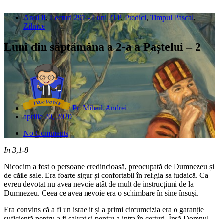
Anul II
,
Lecturi 297 - Luni 2TP
,
Predici
,
Timpul Pascal
,
Zilnice
Luni din săptămâna a 2-a a Paștelui – 2
Pr. Mihail-Andrei
aprilie 20, 2020
No Comments
In 3,1-8
Nicodim a fost o persoane credincioasă, preocupată de Dumnezeu și
de căile sale. Era foarte sigur și confortabil în religia sa iudaică. Ca
evreu devotat nu avea nevoie atât de mult de instrucțiuni de la
Dumnezeu. Ceea ce avea nevoie era o schimbare în sine însuși.
Era convins că a fi un israelit și a primi circumcizia era o garanție
suficientă pentru a fi salvat și pentru a intra în certuri. Însă Domnul