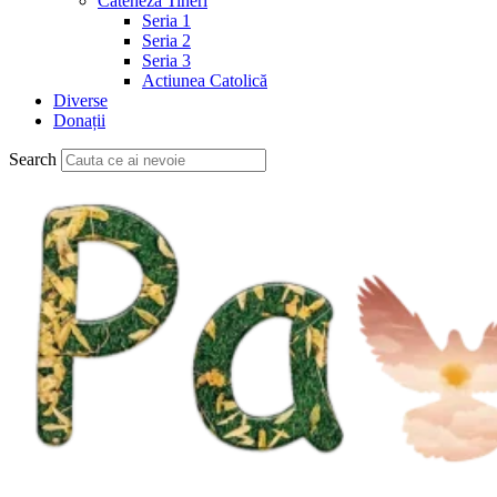
Cateheză Tineri
Seria 1
Seria 2
Seria 3
Actiunea Catolică
Diverse
Donații
Search