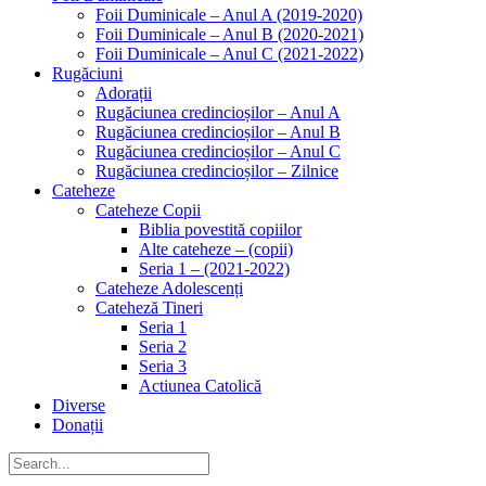
Foii Duminicale – Anul A (2019-2020)
Foii Duminicale – Anul B (2020-2021)
Foii Duminicale – Anul C (2021-2022)
Rugăciuni
Adorații
Rugăciunea credincioșilor – Anul A
Rugăciunea credincioșilor – Anul B
Rugăciunea credincioșilor – Anul C
Rugăciunea credincioșilor – Zilnice
Cateheze
Cateheze Copii
Biblia povestită copiilor
Alte cateheze – (copii)
Seria 1 – (2021-2022)
Cateheze Adolescenți
Cateheză Tineri
Seria 1
Seria 2
Seria 3
Actiunea Catolică
Diverse
Donații