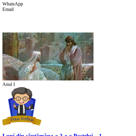
WhatsApp
Email
Anul I
Luni din săptămâna a 2-a a Paștelui – 1