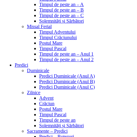
Timpul de peste an – A
Timpul de peste an – B
Timpul de peste an – C
Solemnități și Sărbători
Missal Ferial
Timpul Adventului
Timpul Crăciunului
Postul Mare
Timpul Pascal
Timpul de peste an – Anul 1
Timpul de peste an – Anul 2
Predici
Duminicale
Predici Duminicale (Anul A)
Predici Duminicale (Anul B)
Predici Duminicale (Anul C)
Zilnice
Advent
Crăciun
Postul Mare
Timpul Pascal
Timpul de peste an
Solemnități și Sărbători
Sacramente – Predici
Predici – Botezuri