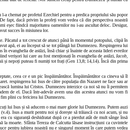
 l-a chemat pe profetul Ezechiel pentru a predica propriului său popor
 De fapt, dacă privim la profeți vom vedea că din perspectiva noastră
umi eșec fiindcă majoritatea oamenilor nu i-au ascultat deloc. Desigur,
avut succes în misiunea lor.
 Păcatul a tot crescut de atunci până în momentul potopului, clipă în
 avut apă, ei au început să se tot plângă lui Dumnezeu. Respingerea lui
n evanghelia de astăzi, însă chiar și înainte de aceasta lideri evreilor
iind verișori lui care au fost menționați în evanghelia de astăzi,
Iacob,
chii și nepoți puteau fi numiți tot frați (Gen 13,8; 14,14). Încă din prima
tate, ceea ce e un pic înspăimântător. Înspăimântător ca cineva să îl
t. respingerea lui Isus de către populația din Nazaret ne face sau ar
ucească lumina lui Cristos. Dumnezeu interzice ca noi să nu îi permitem
scundem de el. Dacă într-adevăr avem una din acestea atunci nu vom fi
 fim plini cu fericirea lui Dumnezeu.
ăcuți lui Isus și să aducem o mai mare glorie lui Dumnezeu. Putem auzi
 (v.4). Isus a murit pentru noi și dorește să trăiască cu noi acum, și nu
 era cu siguranță deshidratat după ce a pierdut atât de mult sânge însă
ână la moarte. Sfânta Tereza de Calcutta lăsase instrucțiuni ca cuvintele
pe cruce pentru iubirea noastră nu e singurul moment în care putem vedea