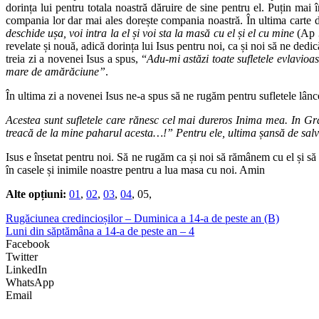
dorința lui pentru totala noastră dăruire de sine pentru el. Puțin mai
compania lor dar mai ales dorește compania noastră. În ultima carte di
deschide ușa, voi intra la el și voi sta la masă cu el și el cu mine
(Ap 
revelate și nouă, adică dorința lui Isus pentru noi, ca și noi să ne dedic
treia zi a novenei Isus a spus, “
Adu-mi astăzi toate sufletele evlavioa
mare de amărăciune”
.
În ultima zi a novenei Isus ne-a spus să ne rugăm pentru sufletele lânce
Acestea sunt sufletele care rănesc cel mai dureros Inima mea. In Gra
treacă de la mine paharul acesta…!” Pentru ele, ultima șansă de salva
Isus e însetat pentru noi. Să ne rugăm ca și noi să rămânem cu el și să
în casele și inimile noastre pentru a lua masa cu noi. Amin
Alte opțiuni:
01
,
02
,
03
,
04
, 05,
Rugăciunea credincioșilor – Duminica a 14-a de peste an (B)
Luni din săptămâna a 14-a de peste an – 4
Facebook
Twitter
LinkedIn
WhatsApp
Email