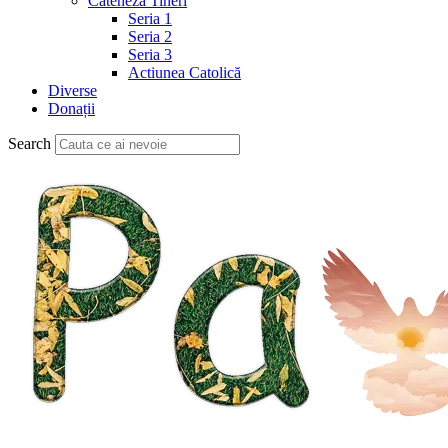
Cateheză Tineri
Seria 1
Seria 2
Seria 3
Actiunea Catolică
Diverse
Donații
Search