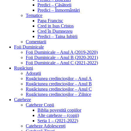
Predici – Căsătorii
Predici – Înmormântări
Tematice
Papa Francisc
Cred in Isus Cristos
Cred în Dumnezeu
Predici – Taina Iubirii
Comentarii
Foii Duminicale
Foii Duminicale – Anul A (2019-2020)
Foii Duminicale – Anul B (2020-2021)
Foii Duminicale – Anul C (2021-2022)
Rugăciuni
Adorații
Rugăciunea credincioșilor – Anul A
Rugăciunea credincioșilor – Anul B
Rugăciunea credincioșilor – Anul C
Rugăciunea credincioșilor – Zilnice
Cateheze
Cateheze Copii
Biblia povestită copiilor
Alte cateheze – (copii)
Seria 1 – (2021-2022)
Cateheze Adolescenți