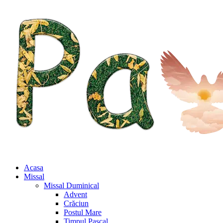
Acasa
Missal
Missal Duminical
Advent
Crăciun
Postul Mare
Timpul Pascal