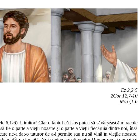
Ez 2,2-5
2Cor 12,7-10
Mc 6,1-6
c 6,1-6). Uimitor! Clar e faptul că Isus putea să săvârșească miracole
fie o parte a vieții noastre și o parte a vieții fiecăruia dintre noi, însă
e ne-a dat-o tuturor de a-i permite sau nu să vină în viețile noastre.
 chiar atât de fericită. Noi suntem creați pentru Dumnezeu și numai cu