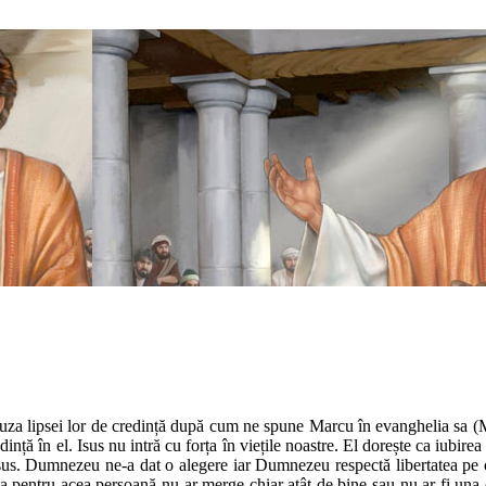
cauza lipsei lor de credință după cum ne spune Marcu în evanghelia sa (M
ă în el. Isus nu intră cu forța în viețile noastre. El dorește ca iubirea să 
sus. Dumnezeu ne-a dat o alegere iar Dumnezeu respectă libertatea pe car
ța pentru acea persoană nu ar merge chiar atât de bine sau nu ar fi una