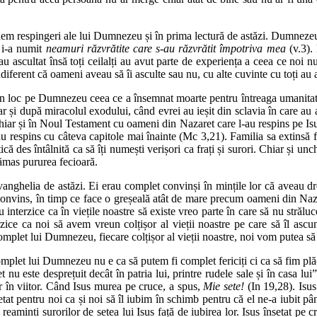
dem respingeri ale lui Dumnezeu și în prima lectură de astăzi. Dumnezeu
 i-a numit
neamuri răzvrătite care s-au răzvrătit împotriva mea
(v.3).
 ascultat însă toți ceilalți au avut parte de experiența a ceea ce noi n
iferent că oameni aveau să îi asculte sau nu, cu alte cuvinte cu toți au 
n loc pe Dumnezeu ceea ce a însemnat moarte pentru întreaga umanitate.
 și după miracolul exodului, când evrei au ieșit din sclavia în care au
ar și în Noul Testament cu oameni din Nazaret care l-au respins pe Isus î
-au respins cu câteva capitole mai înainte (Mc 3,21). Familia sa extinsă f
că des întâlnită ca să îți numești verișori ca frați și surori. Chiar și un
rămas pururea fecioară.
ghelia de astăzi. Ei erau complet convinși în mințile lor că aveau drep
vins, în timp ce face o greșeală atât de mare precum oameni din Nazare
interzice ca în viețile noastre să existe vreo parte în care să nu străl
erzice ca noi să avem vreun colțișor al vieții noastre pe care să îl a
complet lui Dumnezeu, fiecare colțișor al vieții noastre, noi vom putea să
omplet lui Dumnezeu nu e ca să putem fi complet fericiți ci ca să fim pl
nu este desprețuit decât în patria lui, printre rudele sale și în casa lui”
r în viitor. Când Isus murea pe cruce, a spus,
Mie sete!
(In 19,28). Isus
etat pentru noi ca și noi să îl iubim în schimb pentru că el ne-a iubit p
e reaminti surorilor de setea lui Isus față de iubirea lor. Isus însetat 