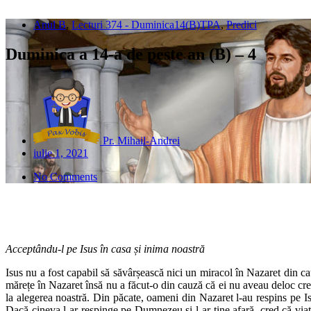
Anul B
,
Lecturi 374 - Duminica14(B)TPA
,
Predici
Duminica a 14-a de peste an (B) – 4
Pr. Mihail-Andrei
iulie 1, 2021
No Comments
Acceptându-l pe Isus în casa și inima noastră
Isus nu a fost capabil să săvârșească nici un miracol în Nazaret din 
mărețe în Nazaret însă nu a făcut-o din cauză că ei nu aveau deloc credinț
la alegerea noastră. Din păcate, oameni din Nazaret l-au respins pe I
Dacă cineva l-ar respinge pe Dumnezeu și l-ar ține afară, cred că via