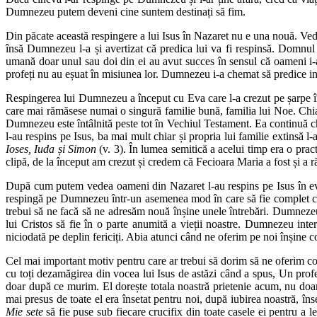
Dumnezeu putem deveni cine suntem destinați să fim.
Din păcate această respingere a lui Isus în Nazaret nu e una nouă. Ve
însă Dumnezeu l-a și avertizat că predica lui va fi respinsă. Domnul
umană doar unul sau doi din ei au avut succes în sensul că oameni i-au
profeți nu au eșuat în misiunea lor. Dumnezeu i-a chemat să predice ind
Respingerea lui Dumnezeu a început cu Eva care l-a crezut pe șarpe î
care mai rămăsese numai o singură familie bună, familia lui Noe. Chiar
Dumnezeu este întâlnită peste tot în Vechiul Testament. Ea continuă chi
l-au respins pe Isus, ba mai mult chiar și propria lui familie extinsă l
Ioses, Iuda și Simon
(v. 3). În lumea semitică a acelui timp era o practi
clipă, de la început am crezut și credem că Fecioara Maria a fost și a 
După cum putem vedea oameni din Nazaret l-au respins pe Isus în evan
respingă pe Dumnezeu într-un asemenea mod în care să fie complet con
trebui să ne facă să ne adresăm nouă înșine unele întrebări. Dumnezeu 
lui Cristos să fie în o parte anumită a vieții noastre. Dumnezeu int
niciodată pe deplin fericiți. Abia atunci când ne oferim pe noi înșine 
Cel mai important motiv pentru care ar trebui să dorim să ne oferim c
cu toți dezamăgirea din vocea lui Isus de astăzi când a spus, Un profet 
doar după ce murim. El dorește totala noastră prietenie acum, nu doa
mai presus de toate el era însetat pentru noi, după iubirea noastră, îns
Mie sete
să fie puse sub fiecare crucifix din toate casele ei pentru a l