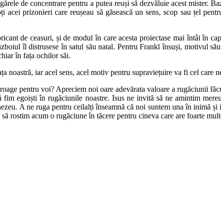
agărele de concentrare pentru a putea reuși să dezvăluie acest mister. Baz
toți acei prizonieri care reușeau să găsească un sens, scop sau țel pen
icant de ceasuri, și de modul în care acesta proiectase mai întâi în capu
ăzboiul îl distrusese în satul său natal. Pentru Frankl însuși, motivul său
hiar în fața ochilor săi.
ța noastră, iar acel sens, acel motiv pentru supraviețuire va fi cel care 
 se roage pentru voi? Apreciem noi oare adevărata valoare a rugăciunii fă
fim egoiști în rugăciunile noastre. Isus ne invită să ne amintim mereu d
umnezeu. A ne ruga pentru ceilalți înseamnă că noi suntem una în inimă și 
i să rostim acum o rugăciune în tăcere pentru cineva care are foarte mu