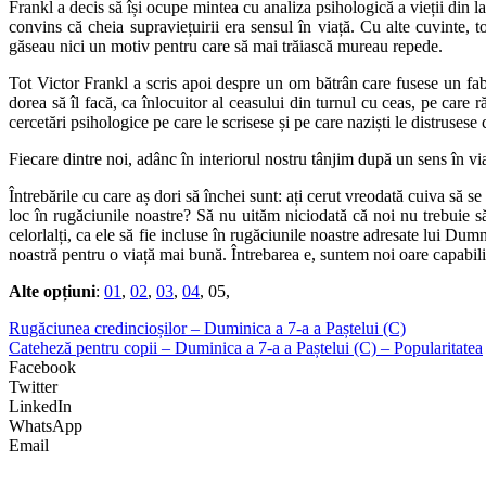
Frankl a decis să își ocupe mintea cu analiza psihologică a vieții din l
convins că cheia supraviețuirii era sensul în viață. Cu alte cuvinte, 
găseau nici un motiv pentru care să mai trăiască mureau repede.
Tot Victor Frankl a scris apoi despre un om bătrân care fusese un fabr
dorea să îl facă, ca înlocuitor al ceasului din turnul cu ceas, pe care r
cercetări psihologice pe care le scrisese și pe care naziști le distrusese c
Fiecare dintre noi, adânc în interiorul nostru tânjim după un sens în via
Întrebările cu care aș dori să închei sunt: ați cerut vreodată cuiva să
loc în rugăciunile noastre? Să nu uităm niciodată că noi nu trebuie să 
celorlalți, ca ele să fie incluse în rugăciunile noastre adresate lui D
noastră pentru o viață mai bună. Întrebarea e, suntem noi oare capabil
Alte opțiuni
:
01
,
02
,
03
,
04
, 05,
Rugăciunea credincioșilor – Duminica a 7-a a Paștelui (C)
Cateheză pentru copii – Duminica a 7-a a Paștelui (C) – Popularitatea
Facebook
Twitter
LinkedIn
WhatsApp
Email