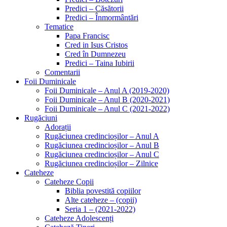
Predici – Căsătorii
Predici – Înmormântări
Tematice
Papa Francisc
Cred in Isus Cristos
Cred în Dumnezeu
Predici – Taina Iubirii
Comentarii
Foii Duminicale
Foii Duminicale – Anul A (2019-2020)
Foii Duminicale – Anul B (2020-2021)
Foii Duminicale – Anul C (2021-2022)
Rugăciuni
Adorații
Rugăciunea credincioșilor – Anul A
Rugăciunea credincioșilor – Anul B
Rugăciunea credincioșilor – Anul C
Rugăciunea credincioșilor – Zilnice
Cateheze
Cateheze Copii
Biblia povestită copiilor
Alte cateheze – (copii)
Seria 1 – (2021-2022)
Cateheze Adolescenți