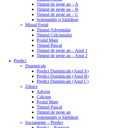
Timpul de peste an – A
Timpul de peste an – B
Timpul de peste an – C
Solemnități și Sărbători
Missal Ferial
Timpul Adventului
Timpul Crăciunului
Postul Mare
Timpul Pascal
Timpul de peste an – Anul 1
Timpul de peste an – Anul 2
Predici
Duminicale
Predici Duminicale (Anul A)
Predici Duminicale (Anul B)
Predici Duminicale (Anul C)
Zilnice
Advent
Crăciun
Postul Mare
Timpul Pascal
Timpul de peste an
Solemnități și Sărbători
Sacramente – Predici
Predici – Botezuri