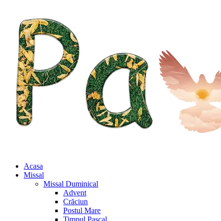
Acasa
Missal
Missal Duminical
Advent
Crăciun
Postul Mare
Timpul Pascal