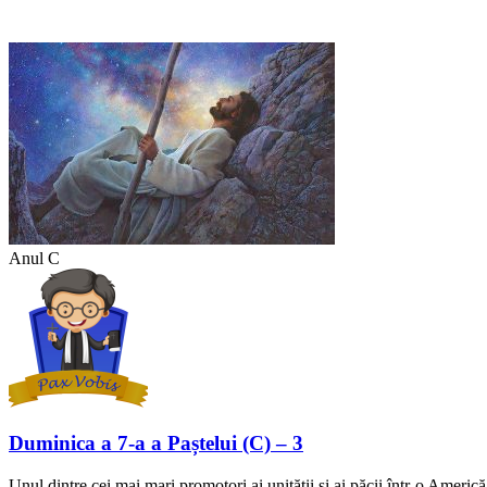
Anul C
Duminica a 7-a a Paștelui (C) – 3
Unul dintre cei mai mari promotori ai unității și ai păcii într-o Americă 