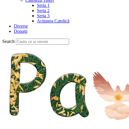
Cateheză Tineri
Seria 1
Seria 2
Seria 3
Actiunea Catolică
Diverse
Donații
Search