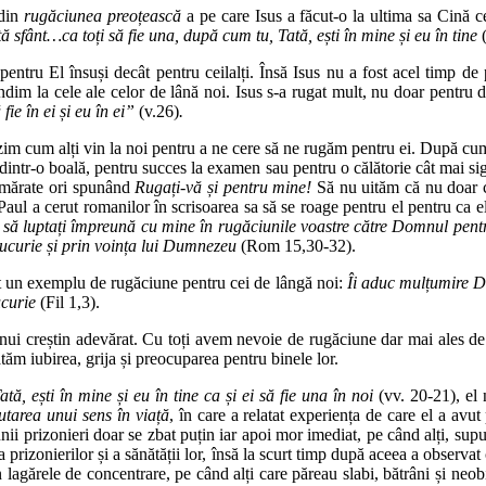
 din
rugăciunea preoțească
a pe care Isus a făcut-o la ultima sa Cină c
ă sfânt…ca toți să fie una, după cum tu, Tată, ești în mine și eu în tine
(
 pentru El însuși decât pentru ceilalți. Însă Isus nu a fost acel timp d
dim la cele ale celor de lână noi. Isus s-a rugat mult, nu doar pentru dis
fie în ei și eu în ei”
(v.26)
.
im cum alți vin la noi pentru a ne cere să ne rugăm pentru ei. După cum 
dintr-o boală, pentru succes la examen sau pentru o călătorie cât mai sigu
numărate ori spunând
Rugați-vă și pentru mine!
Să nu uităm că nu doar ce
Paul a cerut romanilor în scrisoarea sa să se roage pentru el pentru ca el
 să luptați împreună cu mine în rugăciunile voastre către Domnul pentru m
 bucurie și prin voința lui Dumnezeu
(Rom 15,30-32).
at un exemplu de rugăciune pentru cei de lângă noi:
Îi aduc mulțumire D
ucurie
(Fil 1,3).
unui creștin adevărat. Cu toți avem nevoie de rugăciune dar mai ales de
tăm iubirea, grija și preocuparea pentru binele lor.
tă, ești în mine și eu în tine
ca și ei să fie una în noi
(vv. 20-21), el 
tarea unui sens în viață
, în care a relatat experiența de care el a avut
unii prizonieri doar se zbat puțin iar apoi mor imediat, pe când alți, sup
a prizonierilor și a sănătății lor, însă la scurt timp după aceea a observa
 lagărele de concentrare, pe când alți care păreau slabi, bătrâni și neo