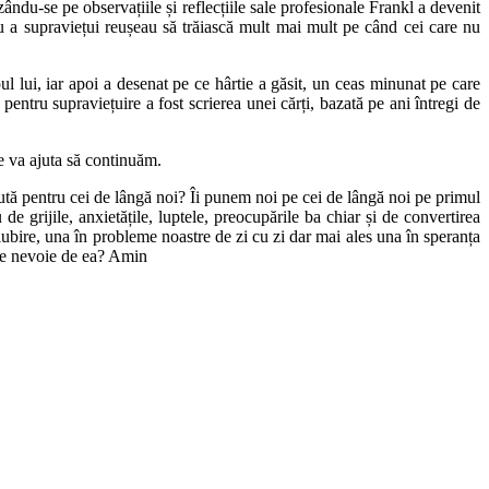
ându-se pe observațiile și reflecțiile sale profesionale Frankl a devenit
tru a supraviețui reușeau să trăiască mult mai mult pe când cei care nu
l lui, iar apoi a desenat pe ce hârtie a găsit, un ceas minunat pe care
 pentru supraviețuire a fost scrierea unei cărți, bazată pe ani întregi de
ne va ajuta să continuăm.
cută pentru cei de lângă noi? Îi punem noi pe cei de lângă noi pe primul
e grijile, anxietățile, luptele, preocupările ba chiar și de convertirea
iubire, una în probleme noastre de zi cu zi dar mai ales una în speranța
lte nevoie de ea? Amin