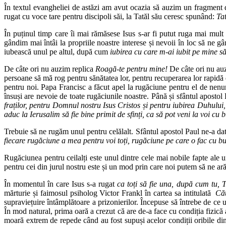
În textul evangheliei de astăzi am avut ocazia să auzim un fragment
rugat cu voce tare pentru discipoli săi, la Tatăl său ceresc spunând:
Tat
În puținul timp care îi mai rămăsese Isus s-ar fi putut ruga mai mult
gândim mai întâi la propriile noastre interese și nevoii în loc să ne gân
iubească unul pe altul, după cum
iubirea cu care m-ai iubit pe mine să 
De câte ori nu auzim replica
Roagă-te pentru mine!
De câte ori nu auz
persoane să mă rog pentru sănătatea lor, pentru recuperarea lor rapidă 
pentru noi. Papa Francisc a făcut apel la rugăciune pentru el de ne
însuși are nevoie de toate rugăciunile noastre. Până și sfântul apostol 
fraților, pentru Domnul nostru Isus Cristos și pentru iubirea Duhului,
aduc la Ierusalim să fie bine primit de sfinți, ca să pot veni la voi cu
Trebuie să ne rugăm unul pentru celălalt. Sfântul apostol Paul ne-a d
fiecare rugăciune a mea pentru voi toți, rugăciune pe care o fac cu b
Rugăciunea pentru ceilalți este unul dintre cele mai nobile fapte ale 
pentru cei din jurul nostru este și un mod prin care noi putem să ne ară
În momentul în care Isus s-a rugat
ca toți să fie una, după cum tu, Ta
mărturie și faimosul psiholog Victor Frankl în cartea sa intitulată
Cău
supraviețuire întâmplătoare a prizonierilor. Începuse să întrebe de ce 
În mod natural, prima oară a crezut că are de-a face cu condiția fizică 
moară extrem de repede când au fost supuși acelor condiții oribile din