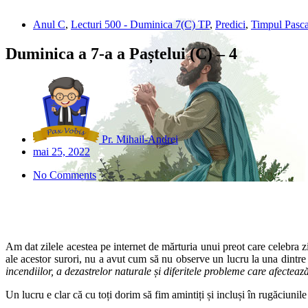
Anul C
,
Lecturi 500 - Duminica 7(C) TP
,
Predici
,
Timpul Pasca
Duminica a 7-a a Paștelui (C) – 4
Pr. Mihail-Andrei
mai 25, 2022
No Comments
Am dat zilele acestea pe internet de mărturia unui preot care celebra zi 
ale acestor surori, nu a avut cum să nu observe un lucru la una dintre e
incendiilor, a dezastrelor naturale și diferitele probleme care afecteaz
Un lucru e clar că cu toți dorim să fim amintiți și incluși în rugăciunil