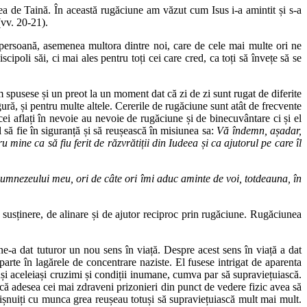
ea de Taină. În această rugăciune am văzut cum Isus i-a amintit și s-a
vv. 20-21).
e persoană, asemenea multora dintre noi, care de cele mai multe ori ne
cipoli săi, ci mai ales pentru toți cei care cred, ca toți să învețe să se
spusese și un preot la un moment dat că zi de zi sunt rugat de diferite
ră, și pentru multe altele. Cererile de rugăciune sunt atât de frecvente
i aflați în nevoie au nevoie de rugăciune și de binecuvântare ci și el
 să fie în siguranță și să reușească în misiunea sa:
Vă îndemn, așadar,
ine ca să fiu ferit de răzvrătiții din Iudeea și ca ajutorul pe care îl
umnezeului meu, ori de câte ori îmi aduc aminte de voi, totdeauna, în
 susținere, de alinare și de ajutor reciproc prin rugăciune. Rugăciunea
ne-a dat tuturor un nou sens în viață. Despre acest sens în viață a dat
 parte în lagărele de concentrare naziste. El fusese intrigat de aparenta
uși aceleiași cruzimi și condiții inumane, cumva par să supraviețuiască.
t că adesea cei mai zdraveni prizonieri din punct de vedere fizic avea să
bișnuiți cu munca grea reușeau totuși să supraviețuiască mult mai mult.