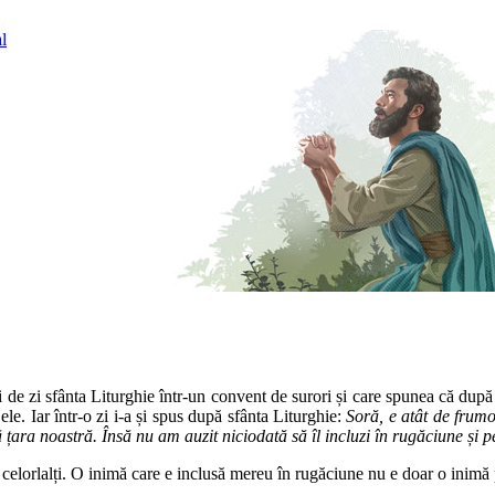
l
de zi sfânta Liturghie într-un convent de surori și care spunea că după câ
le. Iar într-o zi i-a și spus după sfânta Liturghie:
Soră, e atât de frumos
ă țara noastră. Însă nu am auzit niciodată să îl incluzi în rugăciune și p
e celorlalți. O inimă care e inclusă mereu în rugăciune nu e doar o inimă p